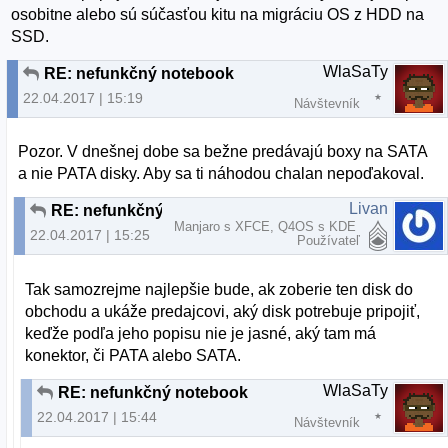
osobitne alebo sú súčasťou kitu na migráciu OS z HDD na
SSD.
WlaSaTy
RE: nefunkčný notebook
22.04.2017 | 15:19
Návštevník
Pozor. V dnešnej dobe sa bežne predávajú boxy na SATA
a nie PATA disky. Aby sa ti náhodou chalan nepoďakoval.
Livan
RE: nefunkčný notebook
Manjaro s XFCE, Q4OS s KDE
22.04.2017 | 15:25
Používateľ
Tak samozrejme najlepšie bude, ak zoberie ten disk do
obchodu a ukáže predajcovi, aký disk potrebuje pripojiť,
keďže podľa jeho popisu nie je jasné, aký tam má
konektor, či PATA alebo SATA.
WlaSaTy
RE: nefunkčný notebook
22.04.2017 | 15:44
Návštevník