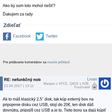
Ako by som toto mohol riešiť?
Ďakujem za rady
Zdieľať
Facebook
Twitter
Pre pridávanie komentárov sa
musíte prihlásiť
.
Livan
RE: nefunkčný notebook
Manjaro s XFCE, Q4OS s KDE
22.04.2017 | 13:11
Používateľ
Ak to máš klasický 2,5" disk, tak kúp externý box na
pripojenie disku cez USB, stojí do 20€, ten disk dáš
dovnútra, pripojíš cez USB a je to. Tieto boxy sa dajú kúpiť