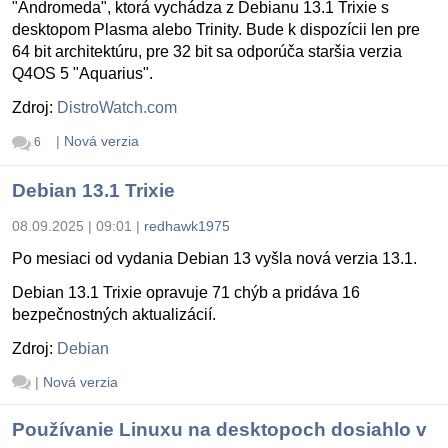
"Andromeda", ktorá vychádza z Debianu 13.1 Trixie s
desktopom Plasma alebo Trinity. Bude k dispozícii len pre
64 bit architektúru, pre 32 bit sa odporúča staršia verzia
Q4OS 5 "Aquarius".
Zdroj:
DistroWatch.com
|
Nová verzia
6
Debian 13.1 Trixie
08.09.2025 | 09:01
|
redhawk1975
Po mesiaci od vydania Debian 13 vyšla nová verzia 13.1.
Debian 13.1 Trixie opravuje 71 chýb a pridáva 16
bezpečnostných aktualizácií.
Zdroj:
Debian
|
Nová verzia
Používanie Linuxu na desktopoch dosiahlo v