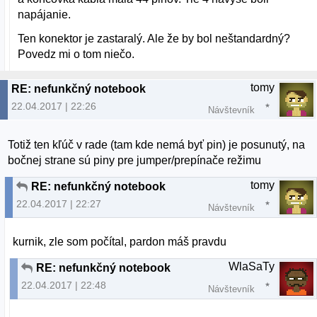
napájanie.
Ten konektor je zastaralý. Ale že by bol neštandardný?
Povedz mi o tom niečo.
tomy
RE: nefunkčný notebook
22.04.2017 | 22:26
Návštevník
Totiž ten kľúč v rade (tam kde nemá byť pin) je posunutý, na
bočnej strane sú piny pre jumper/prepínače režimu
tomy
RE: nefunkčný notebook
22.04.2017 | 22:27
Návštevník
kurnik, zle som počítal, pardon máš pravdu
WlaSaTy
RE: nefunkčný notebook
22.04.2017 | 22:48
Návštevník