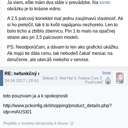
Ja viem, ešte mám dva stále v prevádzke. Na
tomto
obrázku je to krásne vidno.
A 2.5 palcový konektor mal jednu zaujímavú vlastnosť. Ak
si ho pretočil, tak ti to kvôli napájaniu nezhorelo. Len to
bolo ticho a zblblo zbernicu. Pin 1 to malo na opačnej
strane ako pri 3.5 palcovom modeli.
PS: Neodporúčam, a dávam to len ako grafickú ukážku.
Ak majú tie dáta cenu, tak nebudeš čakať mesiac na
doručenie, ale ukecáš niekoho v servise.
lime
RE: nefunkčný notebook
Debian 3, Red Hat 6, Fedora Core 3
24.04.2017 | 20:51
Používateľ
toto pouzivam ja a k spokojnosti
http://www.pckonfig.sk/shopping/product_details.php?
idp=mAUSI01
Prejdite z modrej obrazovky k linuxu :))