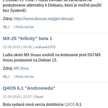
poskytovanie alternatívy k Debianu, ktorú je možné použiť
bez SystemD.
Zdroj:
https://www.devuan.org/get-devuan
|
Nová verzia
2
MX-25 “Infinity” beta 1
22.09.2025 | 08:40
|
redhawk1975
Ludia okolo MX linuxu uvolnili na testovanie prvé ISO MX
linuxu postavené na Debian 13.
Zdroj:
MX linux
|
Nová verzia
2
Q4OS 6.1 "Andromeda"
12.09.2025 | 22:07
|
Pavel
Bola vydaná nová verzia distribúcie
Q4OS
6.1