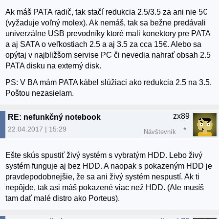
Ak máš PATA radič, tak stačí redukcia 2.5/3.5 za ani nie 5€
(vyžaduje voľný molex). Ak nemáš, tak sa bežne predávali
univerzálne USB prevodníky ktoré mali konektory pre PATA
a aj SATA o veľkostiach 2.5 a aj 3.5 za cca 15€. Alebo sa
opýtaj v najbližšom servise PC či nevedia nahrať obsah 2.5
PATA disku na externý disk.
PS: V BA mám PATA kábel slúžiaci ako redukcia 2.5 na 3.5.
Poštou nezasielam.
zx89
RE: nefunkčný notebook
22.04.2017 | 15:29
Návštevník
Ešte skús spustiť živý systém s vybratým HDD. Lebo živý
systém funguje aj bez HDD. A naopak s pokazeným HDD je
pravdepodobnejšie, že sa ani živý systém nespustí. Ak ti
nepôjde, tak asi máš pokazené viac než HDD. (Ale musíš
tam dať malé distro ako Porteus).