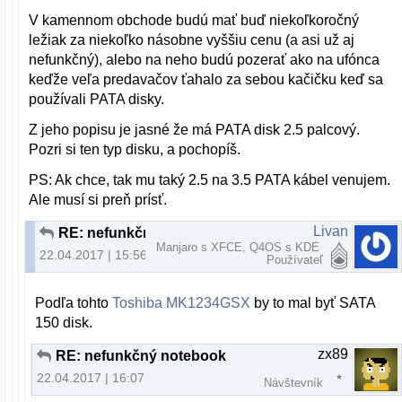
V kamennom obchode budú mať buď niekoľkoročný
ležiak za niekoľko násobne vyššiu cenu (a asi už aj
nefunkčný), alebo na neho budú pozerať ako na ufónca
keďže veľa predavačov ťahalo za sebou kačičku keď sa
používali PATA disky.
Z jeho popisu je jasné že má PATA disk 2.5 palcový.
Pozri si ten typ disku, a pochopíš.
PS: Ak chce, tak mu taký 2.5 na 3.5 PATA kábel venujem.
Ale musí si preň prísť.
Livan
RE: nefunkčný notebook
Manjaro s XFCE, Q4OS s KDE
22.04.2017 | 15:56
Používateľ
Podľa tohto
Toshiba MK1234GSX
by to mal byť SATA
150 disk.
zx89
RE: nefunkčný notebook
22.04.2017 | 16:07
Návštevník