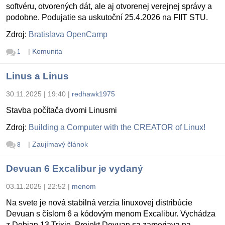
softvéru, otvorených dát, ale aj otvorenej verejnej správy a
podobne. Podujatie sa uskutoční 25.4.2026 na FIIT STU.
Zdroj:
Bratislava OpenCamp
|
Komunita
1
Linus a Linus
30.11.2025 | 19:40
|
redhawk1975
Stavba počítača dvomi Linusmi
Zdroj:
Building a Computer with the CREATOR of Linux!
|
Zaujímavý článok
8
Devuan 6 Excalibur je vydaný
03.11.2025 | 22:52
|
menom
Na svete je nová stabilná verzia linuxovej distribúcie
Devuan s číslom 6 a kódovým menom Excalibur. Vychádza
z Debian 13 Trixie. Projekt Devuan sa zameriava na