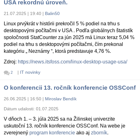
USA rekordnú úroveň.
21.07.2025 | 19:40
|
Balin50
Linux prvýkrát v histórii prekročil 5 % podiel na trhu s
desktopovými počítačmi v USA . Podľa globálnych štatistík
spoločnosti StatCounter za jún 2025 má Linux teraz 5,04 %
podiel na trhu s desktopovými počítačmi, čím prekonal
kategóriu „ Neznámy “, ktorá predstavuje 4,76 %.
Zdroj:
https://news.itsfoss.com/linux-desktop-usage-usa/
|
IT novinky
2
O konferencii 13. ročník konferencie OSSConf
26.06.2025 | 16:50
|
Miroslav Bendík
Dátum udalosti:
01.07.2025
V dňoch 1. – 3. júla 2025 sa na Žilinskej univerzite
uskutoční 13. ročník konferencie OSSConf. Na webe je
zverejnený
program konferencie
ako aj
zborník
.