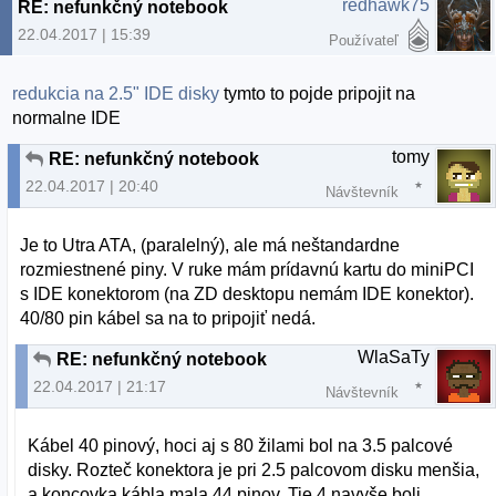
redhawk75
RE: nefunkčný notebook
22.04.2017 | 15:39
Používateľ
redukcia na 2.5" IDE disky
tymto to pojde pripojit na
normalne IDE
tomy
RE: nefunkčný notebook
22.04.2017 | 20:40
Návštevník
Je to Utra ATA, (paralelný), ale má neštandardne
rozmiestnené piny. V ruke mám prídavnú kartu do miniPCI
s IDE konektorom (na ZD desktopu nemám IDE konektor).
40/80 pin kábel sa na to pripojiť nedá.
WlaSaTy
RE: nefunkčný notebook
22.04.2017 | 21:17
Návštevník
Kábel 40 pinový, hoci aj s 80 žilami bol na 3.5 palcové
disky. Rozteč konektora je pri 2.5 palcovom disku menšia,
a koncovka kábla mala 44 pinov. Tie 4 navyše boli