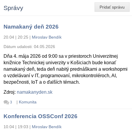
Správy
Pridať správu
Namakaný deň 2026
20.04 | 20:25
|
Miroslav Bendík
Dátum udalosti:
04.05.2026
Dňa 4. mája 2026 od 9:00 sa v priestoroch Univerzitnej
knižnice Technickej univerzity v Košiciach bude konať
namakaný deň, teda deň nabitý prednáškami a workshopmi
o vzdelávaní v IT, programovaní, mikrokontroléroch, AI,
bezpečnosti, IoT a o ďalších témach.
Zdroj:
namakanyden.sk
|
Komunita
3
Konferencia OSSConf 2026
10.04 | 19:03
|
Miroslav Bendík