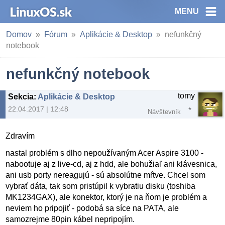
MENU
Domov
Fórum
Aplikácie & Desktop
nefunkčný
notebook
nefunkčný notebook
tomy
Sekcia
:
Aplikácie & Desktop
22.04.2017 | 12:48
Návštevník
Zdravím
nastal problém s dlho nepoužívaným Acer Aspire 3100 -
nabootuje aj z live-cd, aj z hdd, ale bohužiaľ ani klávesnica,
ani usb porty nereagujú - sú absolútne mŕtve. Chcel som
vybrať dáta, tak som pristúpil k vybratiu disku (toshiba
MK1234GAX), ale konektor, ktorý je na ňom je problém a
neviem ho pripojiť - podobá sa síce na PATA, ale
samozrejme 80pin kábel nepripojím.