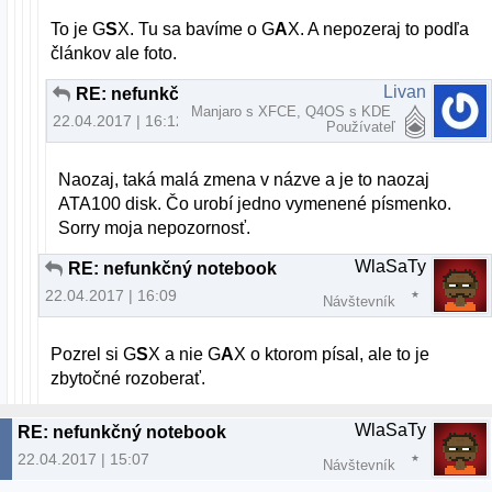
To je G
S
X. Tu sa bavíme o G
A
X. A nepozeraj to podľa
článkov ale foto.
Livan
RE: nefunkčný notebook
Manjaro s XFCE, Q4OS s KDE
22.04.2017 | 16:12
Používateľ
Naozaj, taká malá zmena v názve a je to naozaj
ATA100 disk. Čo urobí jedno vymenené písmenko.
Sorry moja nepozornosť.
WlaSaTy
RE: nefunkčný notebook
22.04.2017 | 16:09
Návštevník
Pozrel si G
S
X a nie G
A
X o ktorom písal, ale to je
zbytočné rozoberať.
WlaSaTy
RE: nefunkčný notebook
22.04.2017 | 15:07
Návštevník