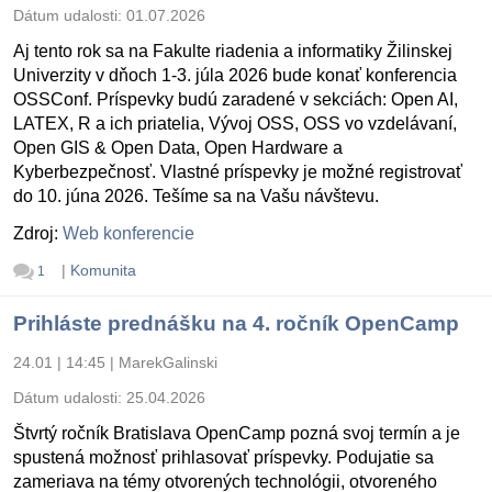
Dátum udalosti:
01.07.2026
Aj tento rok sa na Fakulte riadenia a informatiky Žilinskej
Univerzity v dňoch 1-3. júla 2026 bude konať konferencia
OSSConf. Príspevky budú zaradené v sekciách: Open AI,
LATEX, R a ich priatelia, Vývoj OSS, OSS vo vzdelávaní,
Open GIS & Open Data, Open Hardware a
Kyberbezpečnosť. Vlastné príspevky je možné registrovať
do 10. júna 2026. Tešíme sa na Vašu návštevu.
Zdroj:
Web konferencie
|
Komunita
1
Prihláste prednášku na 4. ročník OpenCamp
24.01 | 14:45
|
MarekGalinski
Dátum udalosti:
25.04.2026
Štvrtý ročník Bratislava OpenCamp pozná svoj termín a je
spustená možnosť prihlasovať príspevky. Podujatie sa
zameriava na témy otvorených technológii, otvoreného