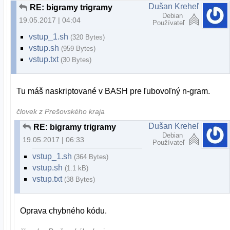
Dušan Kreheľ
RE: bigramy trigramy
Debian
19.05.2017 | 04:04
Používateľ
vstup_1.sh
(320 Bytes)
vstup.sh
(959 Bytes)
vstup.txt
(30 Bytes)
Tu máš naskriptované v BASH pre ľubovoľný n-gram.
človek z Prešovského kraja
Dušan Kreheľ
RE: bigramy trigramy
Debian
19.05.2017 | 06:33
Používateľ
vstup_1.sh
(364 Bytes)
vstup.sh
(1.1 kB)
vstup.txt
(38 Bytes)
Oprava chybného kódu.