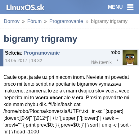
MENU
Domov
Fórum
Programovanie
bigramy trigramy
bigramy trigramy
robo
Sekcia
:
Programovanie
18.05.2017 | 18:32
Návštevník
Caute opat ja ale uz pri niecom inom. Neviete mi povedat
preco mi tento script na pocitanie bigramov vymazava
makcene. znamena to ze ak mam dvojicu slov vcera vecer
nepocita mi to
vcera vecer
ale
v era
. Prosim povedzte mi
kde mam chybu dik. #!/bin/bash cat
/home/robo/Plocha/konverzia/UTF/*.txt | tr -sc "[:upper:]
[:lower:][0-9]" '[\012*]' | \ tr '[:upper:]' '[:lower:]' | \ awk --
'prev!="" { print prev,$0; } { prev=$0; }' | \ sort | uniq -c | sort -
nr | \ head -1000