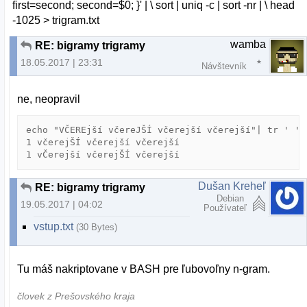
first=second; second=$0; }' | \ sort | uniq -c | sort -nr | \ head
-1025 > trigram.txt
wamba
RE: bigramy trigramy
18.05.2017 | 23:31
Návštevník
ne, neopravil
echo "VČEREjší včereJŠÍ včerejší včerejší"| tr ' ' '
1 včerejŠÍ včerejší včerejší

Dušan Kreheľ
RE: bigramy trigramy
Debian
19.05.2017 | 04:02
Používateľ
vstup.txt
(30 Bytes)
Tu máš nakriptovane v BASH pre ľubovoľny n-gram.
človek z Prešovského kraja