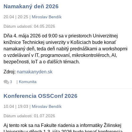
Namakaný deň 2026
20.04 | 20:25
|
Miroslav Bendík
Dátum udalosti:
04.05.2026
Dňa 4. mája 2026 od 9:00 sa v priestoroch Univerzitnej
knižnice Technickej univerzity v Košiciach bude konať
namakaný deň, teda deň nabitý prednáškami a workshopmi
o vzdelávaní v IT, programovaní, mikrokontroléroch, AI,
bezpečnosti, IoT a o ďalších témach.
Zdroj:
namakanyden.sk
|
Komunita
3
Konferencia OSSConf 2026
10.04 | 19:03
|
Miroslav Bendík
Dátum udalosti:
01.07.2026
Aj tento rok sa na Fakulte riadenia a informatiky Žilinskej
Univerzity v dňoch 1-3. júla 2026 bude konať konferencia