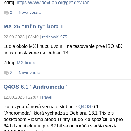
Zdroj:
https://www.devuan.org/get-devuan
|
Nová verzia
2
MX-25 “Infinity” beta 1
22.09.2025 | 08:40
|
redhawk1975
Ludia okolo MX linuxu uvolnili na testovanie prvé ISO MX
linuxu postavené na Debian 13.
Zdroj:
MX linux
|
Nová verzia
2
Q4OS 6.1 "Andromeda"
12.09.2025 | 22:07
|
Pavel
Bola vydaná nová verzia distribúcie
Q4OS
6.1
"Andromeda", ktorá vychádza z Debianu 13.1 Trixie s
desktopom Plasma alebo Trinity. Bude k dispozícii len pre
64 bit architektúru, pre 32 bit sa odporúča staršia verzia