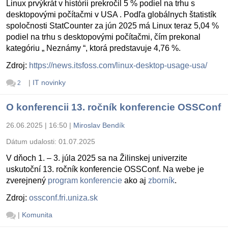
Linux prvýkrát v histórii prekročil 5 % podiel na trhu s
desktopovými počítačmi v USA . Podľa globálnych štatistík
spoločnosti StatCounter za jún 2025 má Linux teraz 5,04 %
podiel na trhu s desktopovými počítačmi, čím prekonal
kategóriu „ Neznámy “, ktorá predstavuje 4,76 %.
Zdroj:
https://news.itsfoss.com/linux-desktop-usage-usa/
|
IT novinky
2
O konferencii 13. ročník konferencie OSSConf
26.06.2025 | 16:50
|
Miroslav Bendík
Dátum udalosti:
01.07.2025
V dňoch 1. – 3. júla 2025 sa na Žilinskej univerzite
uskutoční 13. ročník konferencie OSSConf. Na webe je
zverejnený
program konferencie
ako aj
zborník
.
Zdroj:
ossconf.fri.uniza.sk
|
Komunita