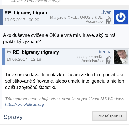
človek z Prešovského kraja
Livan
RE: bigramy trigramy
Manjaro s XFCE, Q4OS s KDE
19.05.2017 | 06:26
Používateľ
Ako duševné cvičenie OK ale vrtá mi v hlave, aký to má
praktický význam?
bedňa
RE: bigramy trigramy
LegacyIce-antiX
19.05.2017 | 12:18
Administrátor
Tiež som si dával túto otázku. Dúfam že to chce použiť ako
sofistikované šifrovanie, alebo umelú inteligenciu a nie len
ďalšiu zbytočnú štatistiku.
Táto správa neobsahuje vírus, pretože nepoužívam MS Windows.
http://kernelultras.org
Správy
Pridať správu