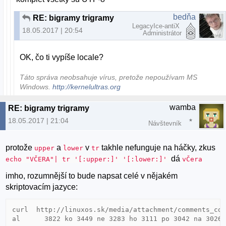
bedňa
RE: bigramy trigramy
LegacyIce-antiX
18.05.2017 | 20:54
Administrátor
OK, čo ti vypíše locale?
Táto správa neobsahuje vírus, pretože nepoužívam MS
Windows.
http://kernelultras.org
wamba
RE: bigramy trigramy
18.05.2017 | 21:04
Návštevník
protože
a
v
takhle nefunguje na háčky, zkus
upper
lower
tr
dá
echo "VČERA"| tr '[:upper:]' '[:lower:]'
vČera
imho, rozumnější to bude napsat celé v nějakém
skriptovacím jazyce:
curl  http://linuxos.sk/media/attachment/comments_com