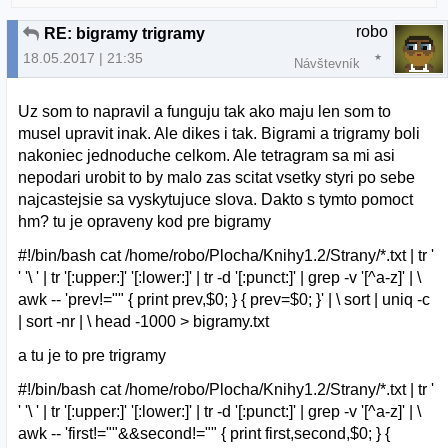
robo
RE: bigramy trigramy
18.05.2017 | 21:35
Návštevník
Uz som to napravil a funguju tak ako maju len som to
musel upravit inak. Ale dikes i tak. Bigrami a trigramy boli
nakoniec jednoduche celkom. Ale tetragram sa mi asi
nepodari urobit to by malo zas scitat vsetky styri po sebe
najcastejsie sa vyskytujuce slova. Dakto s tymto pomoct
hm? tu je opraveny kod pre bigramy
#!/bin/bash cat /home/robo/Plocha/Knihy1.2/Strany/*.txt | tr '
' '\ ' | tr '[:upper:]' '[:lower:]' | tr -d '[:punct:]' | grep -v '[^a-z]' | \
awk -- 'prev!="" { print prev,$0; } { prev=$0; }' | \ sort | uniq -c
| sort -nr | \ head -1000 > bigramy.txt
a tu je to pre trigramy
#!/bin/bash cat /home/robo/Plocha/Knihy1.2/Strany/*.txt | tr '
' '\ ' | tr '[:upper:]' '[:lower:]' | tr -d '[:punct:]' | grep -v '[^a-z]' | \
awk -- 'first!=""&&second!="" { print first,second,$0; } {