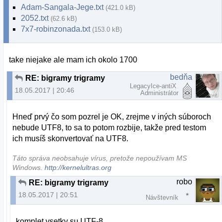
Adam-Sangala-Jege.txt
(421.0 kB)
2052.txt
(62.6 kB)
7x7-robinzonada.txt
(153.0 kB)
take niejake ale mam ich okolo 1700
bedňa
RE: bigramy trigramy
LegacyIce-antiX
18.05.2017 | 20:46
Administrátor
Hneď prvý čo som pozrel je OK, zrejme v iných súboroch
nebude UTF8, to sa to potom rozbije, takže pred testom
ich musíš skonvertovať na UTF8.
Táto správa neobsahuje vírus, pretože nepoužívam MS
Windows.
http://kernelultras.org
robo
RE: bigramy trigramy
18.05.2017 | 20:51
Návštevník
komplet vsetky su UTF-8