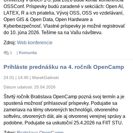
OSSConf. Príspevky budú zaradené v sekciách: Open AI,
LATEX, R a ich priatelia, Vývoj OSS, OSS vo vzdelávaní,
Open GIS & Open Data, Open Hardware a
Kyberbezpečnosť. Vlastné príspevky je možné registrovať
do 10. júna 2026. Tešíme sa na Vašu návštevu.
Zdroj:
Web konferencie
|
Komunita
1
Prihláste prednášku na 4. ročník OpenCamp
24.01 | 14:45
|
MarekGalinski
Dátum udalosti:
25.04.2026
Štvrtý ročník Bratislava OpenCamp pozná svoj termín a je
spustená možnosť prihlasovať príspevky. Podujatie sa
zameriava na témy otvorených technológii, otvoreného
softvéru, otvorených dát, ale aj otvorenej verejnej správy a
podobne. Podujatie sa uskutoční 25.4.2026 na FIIT STU.
Zdroj:
Bratislava OpenCamp