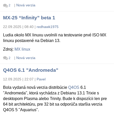
|
Nová verzia
2
MX-25 “Infinity” beta 1
22.09.2025 | 08:40
|
redhawk1975
Ludia okolo MX linuxu uvolnili na testovanie prvé ISO MX
linuxu postavené na Debian 13.
Zdroj:
MX linux
|
Nová verzia
2
Q4OS 6.1 "Andromeda"
12.09.2025 | 22:07
|
Pavel
Bola vydaná nová verzia distribúcie
Q4OS
6.1
"Andromeda", ktorá vychádza z Debianu 13.1 Trixie s
desktopom Plasma alebo Trinity. Bude k dispozícii len pre
64 bit architektúru, pre 32 bit sa odporúča staršia verzia
Q4OS 5 "Aquarius".