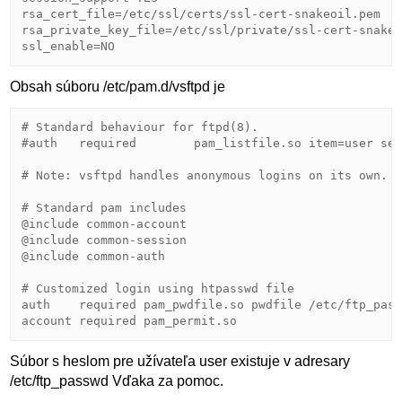
rsa_cert_file=/etc/ssl/certs/ssl-cert-snakeoil.pem

rsa_private_key_file=/etc/ssl/private/ssl-cert-snakeo
Obsah súboru /etc/pam.d/vsftpd je
# Standard behaviour for ftpd(8).

#auth	required	pam_listfile.so item=user sense=deny file=/etc/ftpusers onerr=succeed

# Note: vsftpd handles anonymous logins on its own. D
# Standard pam includes

@include common-account

@include common-session

@include common-auth

# Customized login using htpasswd file

auth    required pam_pwdfile.so pwdfile /etc/ftp_pass
Súbor s heslom pre užívateľa user existuje v adresary
/etc/ftp_passwd Vďaka za pomoc.