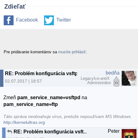
Zdieľať
Facebook
Twitter
Pre pridávanie komentárov sa
musíte prihlásiť
.
bedňa
RE: Problém konfigurácia vsftpd
LegacyIce-antiX
02.07.2017 | 18:57
Administrátor
Zmeň
pam_service_name=vsftpd
na
pam_service_name=ftp
Táto správa neobsahuje vírus, pretože nepoužívam MS Windows.
http://kernelultras.org
Peter
RE: Problém konfigurácia vsftpd