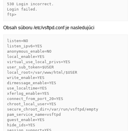
530 Login incorrect.

Login failed.

ftp>  
Obsah súboru /etc/vsftpd.conf je nasledujúci
listen=NO

listen_ipv6=YES

anonymous_enable=NO

local_enable=YES

virtual_use_local_privs=YES

user_sub_token=$USER

local_root=/var/www/html/$USER

write_enable=YES

dirmessage_enable=YES

use_localtime=YES

xferlog_enable=YES

connect_from_port_20=YES

chroot_local_user=YES

secure_chroot_dir=/var/run/vsftpd/empty

pam_service_name=vsftpd

guest_enable=YES

hide_ids=YES

session_support=YES
