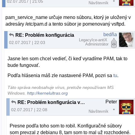
02.07.2017 | 21:05
Návštevník
pam_service_name určuje meno súboru, ktorý je uložený v
adresáry /etc/pam.d a tento súbor je pomenovaný vsftpd.
bedňa
RE: Problém konfigurácia vsftpd
LegacyIce-antiX
02.07.2017 | 22:03
Administrátor
Jasne len som chcel vedieť, či keď vyradíme PAM, tak to
bude fungovať.
Podľa hlásenia máš zle nastavené PAM, pozri sa
tu
.
Táto správa neobsahuje vírus, pretože nepoužívam MS
Windows.
http://kernelultras.org
Peter
RE: Problém konfigurácia vsftpd
02.07.2017 | 22:08
Návštevník
Presne podľa toho som to robil. Konfiguračné súbory
som prevzal z debianu 8, tam som to mal už rozchodené.