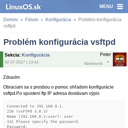
MENU
Domov
Fórum
Konfigurácia
Problém konfigurácia
vsftpd
Problém konfigurácia vsftpd
Peter
Sekcia
:
Konfigurácia
02.07.2017 | 13:41
Návštevník
Zdravím
Obraciam sa s prosbou o pomoc ohľadom konfigurácie
vsftpd.Po spustení ftp IP adresa dostávam výpis
Connected to 192.168.0.1.

220 (vsFTPd 3.0.3)

Name (192.168.0.1:user): user

331 Please specify the password.

Password:
