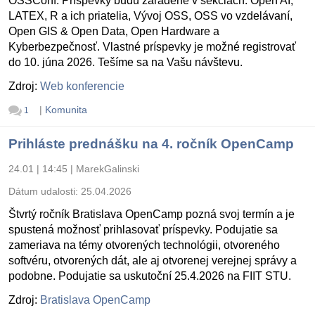
OSSConf. Príspevky budú zaradené v sekciách: Open AI,
LATEX, R a ich priatelia, Vývoj OSS, OSS vo vzdelávaní,
Open GIS & Open Data, Open Hardware a
Kyberbezpečnosť. Vlastné príspevky je možné registrovať
do 10. júna 2026. Tešíme sa na Vašu návštevu.
Zdroj:
Web konferencie
|
Komunita
1
Prihláste prednášku na 4. ročník OpenCamp
24.01 | 14:45
|
MarekGalinski
Dátum udalosti:
25.04.2026
Štvrtý ročník Bratislava OpenCamp pozná svoj termín a je
spustená možnosť prihlasovať príspevky. Podujatie sa
zameriava na témy otvorených technológii, otvoreného
softvéru, otvorených dát, ale aj otvorenej verejnej správy a
podobne. Podujatie sa uskutoční 25.4.2026 na FIIT STU.
Zdroj:
Bratislava OpenCamp