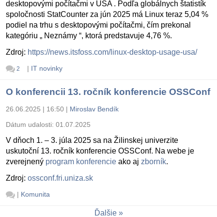
desktopovými počítačmi v USA . Podľa globálnych štatistík
spoločnosti StatCounter za jún 2025 má Linux teraz 5,04 %
podiel na trhu s desktopovými počítačmi, čím prekonal
kategóriu „ Neznámy “, ktorá predstavuje 4,76 %.
Zdroj:
https://news.itsfoss.com/linux-desktop-usage-usa/
|
IT novinky
2
O konferencii 13. ročník konferencie OSSConf
26.06.2025 | 16:50
|
Miroslav Bendík
Dátum udalosti:
01.07.2025
V dňoch 1. – 3. júla 2025 sa na Žilinskej univerzite
uskutoční 13. ročník konferencie OSSConf. Na webe je
zverejnený
program konferencie
ako aj
zborník
.
Zdroj:
ossconf.fri.uniza.sk
|
Komunita
Ďalšie