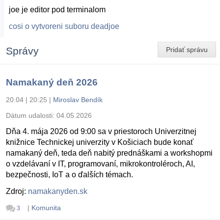
joe je editor pod terminalom
cosi o vytvoreni suboru deadjoe
Správy
Pridať správu
Namakaný deň 2026
20.04 | 20:25
|
Miroslav Bendík
Dátum udalosti:
04.05.2026
Dňa 4. mája 2026 od 9:00 sa v priestoroch Univerzitnej
knižnice Technickej univerzity v Košiciach bude konať
namakaný deň, teda deň nabitý prednáškami a workshopmi
o vzdelávaní v IT, programovaní, mikrokontroléroch, AI,
bezpečnosti, IoT a o ďalších témach.
Zdroj:
namakanyden.sk
|
Komunita
3