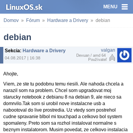
MENU
Domov
Fórum
Hardware a Drivery
debian
debian
valgan
Sekcia
:
Hardware a Drivery
Devuan / amd 64
04.08.2017 | 16:38
Používateľ
Ahojte,
Viem, ze ste tu podobnu temu riesili. Ale nahoda chcela a
narazil som na problem. Chcel som upgradovat moj
starucky notebook z debianu 8 na debian 9, ale nieco sa
domrvilo.Tak som si urobil nove instalacne usb a
nabootoval do live prostredia. Uz vtedy som postrehol
cudne spravanie blbol mi touchpad a celkovo bol system
spomaleny. Preto som sa rozhol instalovat normalne s
beznym instalatorom. Musim povedat, ze celkovo instalacia