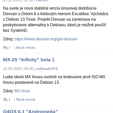
Na svete je nová stabilná verzia linuxovej distribúcie
Devuan s číslom 6 a kódovým menom Excalibur. Vychádza
z Debian 13 Trixie. Projekt Devuan sa zameriava na
poskytovanie alternatívy k Debianu, ktorú je možné použiť
bez SystemD.
Zdroj:
https://www.devuan.org/get-devuan
|
Nová verzia
2
MX-25 “Infinity” beta 1
22.09.2025 | 08:40
|
redhawk1975
Ludia okolo MX linuxu uvolnili na testovanie prvé ISO MX
linuxu postavené na Debian 13.
Zdroj:
MX linux
|
Nová verzia
2
Q4OS 6.1 "Andromeda"