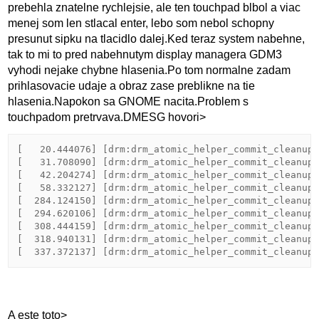
prebehla znatelne rychlejsie, ale ten touchpad blbol a viac
menej som len stlacal enter, lebo som nebol schopny
presunut sipku na tlacidlo dalej.Ked teraz system nabehne,
tak to mi to pred nabehnutym display managera GDM3
vyhodi nejake chybne hlasenia.Po tom normalne zadam
prihlasovacie udaje a obraz zase preblikne na tie
hlasenia.Napokon sa GNOME nacita.Problem s
touchpadom pretrvava.DMESG hovori>
[   20.444076] [drm:drm_atomic_helper_commit_cleanup_
[   31.708090] [drm:drm_atomic_helper_commit_cleanup_
[   42.204274] [drm:drm_atomic_helper_commit_cleanup_
[   58.332127] [drm:drm_atomic_helper_commit_cleanup_
[  284.124150] [drm:drm_atomic_helper_commit_cleanup_
[  294.620106] [drm:drm_atomic_helper_commit_cleanup_
[  308.444159] [drm:drm_atomic_helper_commit_cleanup_
[  318.940131] [drm:drm_atomic_helper_commit_cleanup_
A este toto>