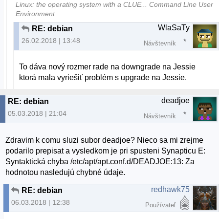
Linux: the operating system with a CLUE... Command Line User
Environment
WlaSaTy
RE: debian
26.02.2018 | 13:48
Návštevník
To dáva nový rozmer rade na downgrade na Jessie
ktorá mala vyriešiť problém s upgrade na Jessie.
deadjoe
RE: debian
05.03.2018 | 21:04
Návštevník
Zdravim k comu sluzi subor deadjoe? Nieco sa mi zrejme
podarilo prepisat a vysledkom je pri spusteni Synapticu E:
Syntaktická chyba /etc/apt/apt.conf.d/DEADJOE:13: Za
hodnotou nasledujú chybné údaje.
redhawk75
RE: debian
06.03.2018 | 12:38
Používateľ