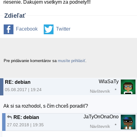
riesenie. Dakujem vsetkym za podnety!!!
Zdieľať
Facebook
Twitter
Pre pridávanie komentárov sa
musíte prihlásiť
.
WlaSaTy
RE: debian
05.08.2017 | 19:24
Návštevník
Ak si sa rozhodol, s čím chceš poradiť?
JaTyOnOnaOno
RE: debian
27.02.2018 | 19:35
Návštevník