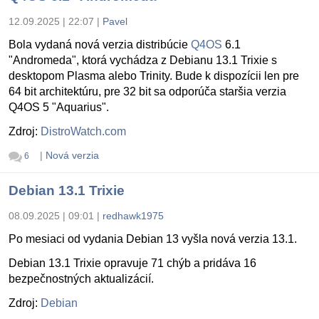
12.09.2025 | 22:07
|
Pavel
Bola vydaná nová verzia distribúcie
Q4OS
6.1
"Andromeda", ktorá vychádza z Debianu 13.1 Trixie s
desktopom Plasma alebo Trinity. Bude k dispozícii len pre
64 bit architektúru, pre 32 bit sa odporúča staršia verzia
Q4OS 5 "Aquarius".
Zdroj:
DistroWatch.com
|
Nová verzia
6
Debian 13.1 Trixie
08.09.2025 | 09:01
|
redhawk1975
Po mesiaci od vydania Debian 13 vyšla nová verzia 13.1.
Debian 13.1 Trixie opravuje 71 chýb a pridáva 16
bezpečnostných aktualizácií.
Zdroj:
Debian