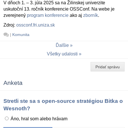
V dňoch 1. – 3. júla 2025 sa na Žilinskej univerzite
uskutoční 13. ročník konferencie OSSConf. Na webe je
zverejnený
program konferencie
ako aj
zborník
.
Zdroj:
ossconf.fri.uniza.sk
|
Komunita
Ďalšie
Všetky udalosti
Pridať správu
Anketa
Stretli ste sa s open-source stratégiou Bitka o
Wesnoth?
Áno, hral som alebo hrávam