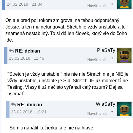
24.02.2018 | 21:34
Návštevník
On ale pred pol rokom zmigroval na tebou odporúčaný
Jessie, a ten mu nefungoval. Stretch je vždy unstable a to
znamená nestabilný. To si dá len človek, ktorý vie do čoho
ide.
PleSaTy
RE: debian
25.02.2018 | 11:45
Návštevník
"Stretch je vždy unstable " nie nie nie Stretch nie je NIE je
vždy unstable, unstable je Sid, Stretch JE už momentálne
Testing. Vlasy ti už načisto vyťahali celý rozum? Daj sa
ostrihať.
WlaSaTy
RE: debian
25.02.2018 | 16:21
Návštevník
Som ti napálil kučierku, ale nie na hlave.