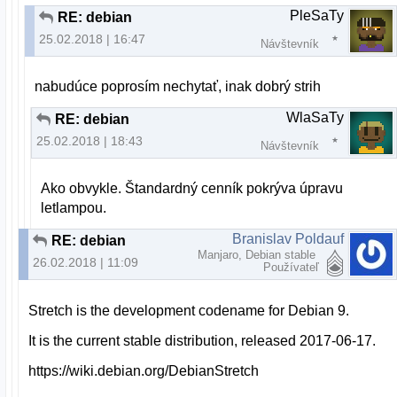
PleSaTy
RE: debian
25.02.2018 | 16:47
Návštevník
nabudúce poprosím nechytať, inak dobrý strih
WlaSaTy
RE: debian
25.02.2018 | 18:43
Návštevník
Ako obvykle. Štandardný cenník pokrýva úpravu
letlampou.
Branislav Poldauf
RE: debian
Manjaro, Debian stable
26.02.2018 | 11:09
Používateľ
Stretch is the development codename for Debian 9.
It is the current stable distribution, released 2017-06-17.
https://wiki.debian.org/DebianStretch