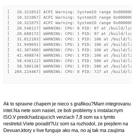
[   10.321053] ACPI Warning: SystemIO range 0x0000000
[   10.321067] ACPI Warning: SystemIO range 0x0000000
[   10.321075] ACPI Warning: SystemIO range 0x0000000
[   20.548117] WARNING: CPU: 0 PID: 97 at /build/linu
[   20.688172] WARNING: CPU: 1 PID: 97 at /build/linu
[   31.812103] WARNING: CPU: 1 PID: 106 at /build/lin
[   31.949691] WARNING: CPU: 1 PID: 106 at /build/lin
[   42.307400] WARNING: CPU: 1 PID: 106 at /build/lin
[   42.498874] WARNING: CPU: 1 PID: 106 at /build/lin
[   58.436112] WARNING: CPU: 1 PID: 586 at /build/lin
[   58.580138] WARNING: CPU: 1 PID: 586 at /build/lin
[  284.224467] WARNING: CPU: 0 PID: 727 at /build/lin
Ak to spravne chapem je nieco s grafikou?Mam integrovanu
intel.Na nete som nasiel, ze boli problemy s instalacnym
ISO.V predchadzajucich verziach 7,8 som sa s tymto
nestretol.Viete poradit?Uz som sa rozhodol, ze prejdem na
Devuan,ktory v live funguje ako ma, no aj tak ma zaujima