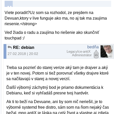
Viete poradit?Uz som sa rozhodol, ze prejdem na
Devuan,ktory v live funguje ako ma, no aj tak ma zaujima
riesenie.</strong>
Veď žiada o radu a zaujíma ho riešenie ako skunčniť
touchpad :/
bedňa
RE: debian
LegacyIce-antiX
27.02.2018 | 20:02
Administrátor
Treba sa pozrieť do starej verize aký tam je drajver a aký
je v ten novej. Potom si tiež porovnať všetky drajvre ktoré
sa načítavajú v starej a novej verzií.
Ďalší výborný záchytný bod je priamo dokumentácia k
Debianu, keď si vyhľadáš presne tvoj hardvér.
Ak ti to beží na Devuane, ani by som nič neriešil, je to
výborné systemd free distro, sám som na ňom nejaký čas
bežal, mno antiX je láska na celý život a vlastne aj zdiela