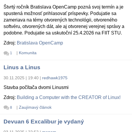
Štvrtý ročník Bratislava OpenCamp pozná svoj termín a je
spustená možnosť prihlasovať príspevky. Podujatie sa
zameriava na témy otvorených technológii, otvoreného
softvéru, otvorených dát, ale aj otvorenej verejnej správy a
podobne. Podujatie sa uskutoční 25.4.2026 na FIIT STU.
Zdroj:
Bratislava OpenCamp
|
Komunita
1
Linus a Linus
30.11.2025 | 19:40
|
redhawk1975
Stavba počítača dvomi Linusmi
Zdroj:
Building a Computer with the CREATOR of Linux!
|
Zaujímavý článok
8
Devuan 6 Excalibur je vydaný
03.11.2025 | 22:52
|
menom