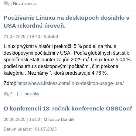
|
Nová verzia
Používanie Linuxu na desktopoch dosiahlo v
USA rekordnú úroveň.
21.07.2025 | 19:40
|
Balin50
Linux prvýkrát v histórii prekročil 5 % podiel na trhu s
desktopovými počítačmi v USA . Podľa globálnych štatistík
spoločnosti StatCounter za jún 2025 má Linux teraz 5,04 %
podiel na trhu s desktopovými počítačmi, čím prekonal
kategóriu „ Neznámy “, ktorá predstavuje 4,76 %.
Zdroj:
https://news.itsfoss.com/linux-desktop-usage-usa/
|
IT novinky
2
O konferencii 13. ročník konferencie OSSConf
26.06.2025 | 16:50
|
Miroslav Bendík
Dátum udalosti:
01.07.2025