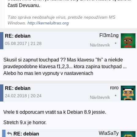
časti Devuanu.
Táto správa neobsahuje vírus, pretože nepoužívam MS
Windows.
http://kernelultras.org
Fl3m1ng
RE: debian
05.08.2017 | 21:28
Návštevník
Skusil si zapnut touchpad ?? Mas klavesu "fn" a niekde
pravdepodobne klavesa f1,2,3... ktora zapina touchpad ...
Alebo ho mas len vypnuty v nastaveniach
roro
RE: debian
24.02.2018 | 20:24
Návštevník
Vrele ti odporucam vratit sa k Debian 8.9 jessie.
Stretch 9.x je horror.
WlaSaTy
RE: debian