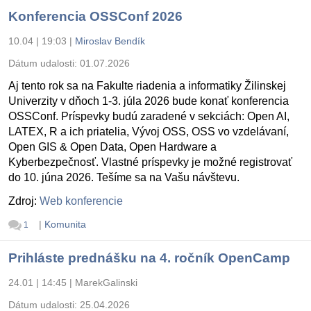
Konferencia OSSConf 2026
10.04 | 19:03
|
Miroslav Bendík
Dátum udalosti:
01.07.2026
Aj tento rok sa na Fakulte riadenia a informatiky Žilinskej
Univerzity v dňoch 1-3. júla 2026 bude konať konferencia
OSSConf. Príspevky budú zaradené v sekciách: Open AI,
LATEX, R a ich priatelia, Vývoj OSS, OSS vo vzdelávaní,
Open GIS & Open Data, Open Hardware a
Kyberbezpečnosť. Vlastné príspevky je možné registrovať
do 10. júna 2026. Tešíme sa na Vašu návštevu.
Zdroj:
Web konferencie
|
Komunita
1
Prihláste prednášku na 4. ročník OpenCamp
24.01 | 14:45
|
MarekGalinski
Dátum udalosti:
25.04.2026