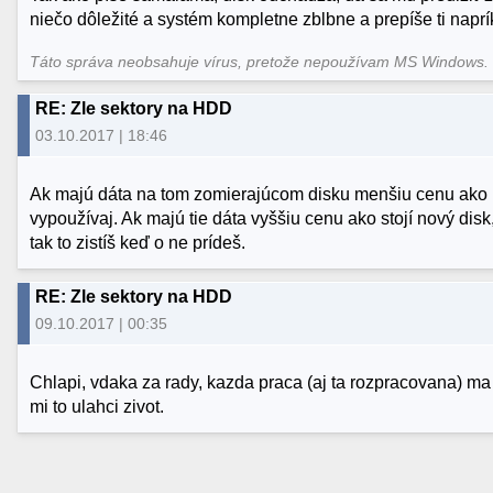
niečo dôležité a systém kompletne zblbne a prepíše ti naprí
Táto správa neobsahuje vírus, pretože nepoužívam MS Windows
RE: Zle sektory na HDD
03.10.2017 | 18:46
Ak majú dáta na tom zomierajúcom disku menšiu cenu ako n
vypoužívaj. Ak majú tie dáta vyššiu cenu ako stojí nový disk
tak to zistíš keď o ne prídeš.
RE: Zle sektory na HDD
09.10.2017 | 00:35
Chlapi, vdaka za rady, kazda praca (aj ta rozpracovana) m
mi to ulahci zivot.