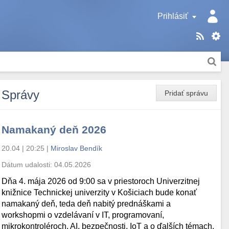
Prihlásiť
Správy
Pridať správu
Namakaný deň 2026
20.04 | 20:25
|
Miroslav Bendík
Dátum udalosti:
04.05.2026
Dňa 4. mája 2026 od 9:00 sa v priestoroch Univerzitnej
knižnice Technickej univerzity v Košiciach bude konať
namakaný deň, teda deň nabitý prednáškami a
workshopmi o vzdelávaní v IT, programovaní,
mikrokontroléroch, AI, bezpečnosti, IoT a o ďalších témach.