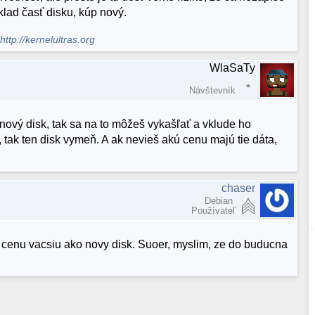
klad časť disku, kúp nový.
.
http://kernelultras.org
WlaSaTy
Návštevník
ový disk, tak sa na to môžeš vykašľať a vklude ho
, tak ten disk vymeň. A ak nevieš akú cenu majú tie dáta,
chaser
Debian
Používateľ
a cenu vacsiu ako novy disk. Suoer, myslim, ze do buducna