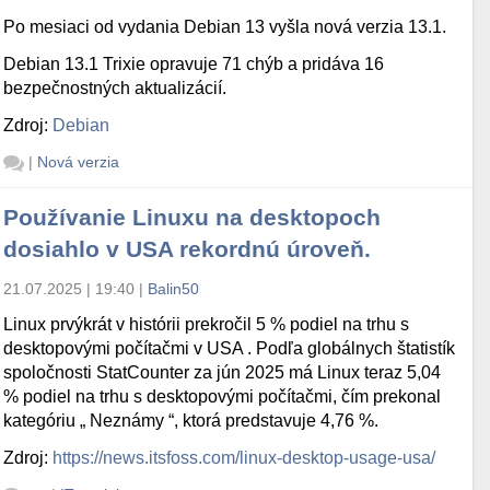
Po mesiaci od vydania Debian 13 vyšla nová verzia 13.1.
Debian 13.1 Trixie opravuje 71 chýb a pridáva 16
bezpečnostných aktualizácií.
Zdroj:
Debian
|
Nová verzia
Používanie Linuxu na desktopoch
dosiahlo v USA rekordnú úroveň.
21.07.2025 | 19:40
|
Balin50
Linux prvýkrát v histórii prekročil 5 % podiel na trhu s
desktopovými počítačmi v USA . Podľa globálnych štatistík
spoločnosti StatCounter za jún 2025 má Linux teraz 5,04
% podiel na trhu s desktopovými počítačmi, čím prekonal
kategóriu „ Neznámy “, ktorá predstavuje 4,76 %.
Zdroj:
https://news.itsfoss.com/linux-desktop-usage-usa/