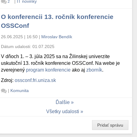
|
IT novinky
2
O konferencii 13. ročník konferencie
OSSConf
26.06.2025 | 16:50
|
Miroslav Bendík
Dátum udalosti:
01.07.2025
V dňoch 1. – 3. júla 2025 sa na Žilinskej univerzite
uskutoční 13. ročník konferencie OSSConf. Na webe je
zverejnený
program konferencie
ako aj
zborník
.
Zdroj:
ossconf.fri.uniza.sk
|
Komunita
Ďalšie
Všetky udalosti
Pridať správu