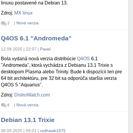
linuxu postavené na Debian 13.
Zdroj:
MX linux
|
Nová verzia
2
Q4OS 6.1 "Andromeda"
12.09.2025 | 22:07
|
Pavel
Bola vydaná nová verzia distribúcie
Q4OS
6.1
"Andromeda", ktorá vychádza z Debianu 13.1 Trixie s
desktopom Plasma alebo Trinity. Bude k dispozícii len pre
64 bit architektúru, pre 32 bit sa odporúča staršia verzia
Q4OS 5 "Aquarius".
Zdroj:
DistroWatch.com
|
Nová verzia
6
Debian 13.1 Trixie
08.09.2025 | 09:01
|
redhawk1975