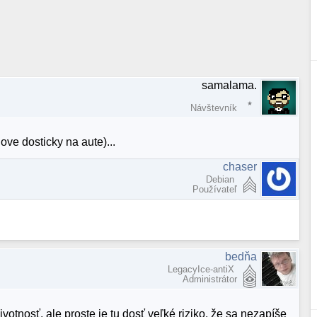
samalama.
Návštevník
ove dosticky na aute)...
chaser
Debian
Používateľ
bedňa
LegacyIce-antiX
Administrátor
otnosť, ale proste je tu dosť veľké riziko, že sa nezapíše