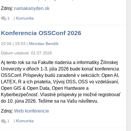
Zdroj:
namakanyden.sk
|
Komunita
3
Konferencia OSSConf 2026
10.04 | 19:03
|
Miroslav Bendík
Dátum udalosti:
01.07.2026
Aj tento rok sa na Fakulte riadenia a informatiky Žilinskej
Univerzity v dňoch 1-3. júla 2026 bude konať konferencia
OSSConf. Príspevky budú zaradené v sekciách: Open AI,
LATEX, R a ich priatelia, Vývoj OSS, OSS vo vzdelávaní,
Open GIS & Open Data, Open Hardware a
Kyberbezpečnosť. Vlastné príspevky je možné registrovať
do 10. júna 2026. Tešíme sa na Vašu návštevu.
Zdroj:
Web konferencie
|
Komunita
1