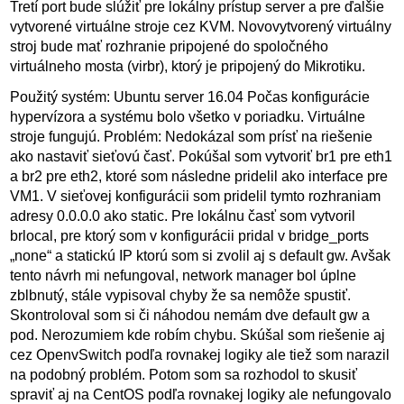
Tretí port bude slúžiť pre lokálny prístup server a pre ďalšie
vytvorené virtuálne stroje cez KVM. Novovytvorený virtuálny
stroj bude mať rozhranie pripojené do spoločného
virtuálneho mosta (virbr), ktorý je pripojený do Mikrotiku.
Použitý systém: Ubuntu server 16.04 Počas konfigurácie
hypervízora a systému bolo všetko v poriadku. Virtuálne
stroje fungujú. Problém: Nedokázal som prísť na riešenie
ako nastaviť sieťovú časť. Pokúšal som vytvoriť br1 pre eth1
a br2 pre eth2, ktoré som následne pridelil ako interface pre
VM1. V sieťovej konfigurácii som pridelil tymto rozhraniam
adresy 0.0.0.0 ako static. Pre lokálnu časť som vytvoril
brlocal, pre ktorý som v konfigurácii pridal v bridge_ports
„none“ a statickú IP ktorú som si zvolil aj s default gw. Avšak
tento návrh mi nefungoval, network manager bol úplne
zblbnutý, stále vypisoval chyby že sa nemôže spustiť.
Skontroloval som si či náhodou nemám dve default gw a
pod. Nerozumiem kde robím chybu. Skúšal som riešenie aj
cez OpenvSwitch podľa rovnakej logiky ale tiež som narazil
na podobný problém. Potom som sa rozhodol to skusiť
spraviť aj na CentOS podľa rovnakej logiky ale nefungovalo