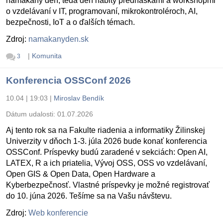
namakaný deň, teda deň nabitý prednáškami a workshopmi
o vzdelávaní v IT, programovaní, mikrokontroléroch, AI,
bezpečnosti, IoT a o ďalších témach.
Zdroj:
namakanyden.sk
|
Komunita
3
Konferencia OSSConf 2026
10.04 | 19:03
|
Miroslav Bendík
Dátum udalosti:
01.07.2026
Aj tento rok sa na Fakulte riadenia a informatiky Žilinskej
Univerzity v dňoch 1-3. júla 2026 bude konať konferencia
OSSConf. Príspevky budú zaradené v sekciách: Open AI,
LATEX, R a ich priatelia, Vývoj OSS, OSS vo vzdelávaní,
Open GIS & Open Data, Open Hardware a
Kyberbezpečnosť. Vlastné príspevky je možné registrovať
do 10. júna 2026. Tešíme sa na Vašu návštevu.
Zdroj:
Web konferencie