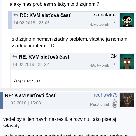
a aky mas problesm s takymto dizajnom ?
samalama.
RE: KVM sieťová časť
14.02.2018 | 23:06
Návštevník
s dizajnom nemam ziadny problem. vlastne ja nemam
ziadny problem... :D
Okl
RE: KVM sieťová časť
14.02.2018 | 23:22
Návštevník
Asponze tak
redhawk75
RE: KVM sieťová časť
11.02.2018 | 15:03
Používateľ
vedel by si ten navrh nakreslit. a rozvinut, ako pise aj
wlasaty