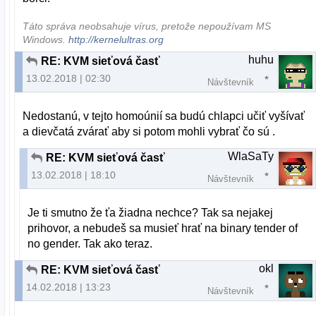
Táto správa neobsahuje vírus, pretože nepoužívam MS
Windows.
http://kernelultras.org
huhu
RE: KVM sieťová časť
13.02.2018 | 02:30
Návštevník
Nedostanú, v tejto homoúnií sa budú chlapci učiť vyšívať
a dievčatá zvárať aby si potom mohli vybrať čo sú .
WlaSaTy
RE: KVM sieťová časť
13.02.2018 | 18:10
Návštevník
Je ti smutno že ťa žiadna nechce? Tak sa nejakej
prihovor, a nebudeš sa musieť hrať na binary tender of
no gender. Tak ako teraz.
okl
RE: KVM sieťová časť
14.02.2018 | 13:23
Návštevník