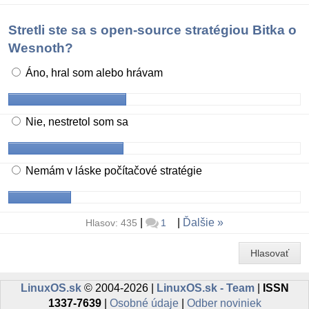
Stretli ste sa s open-source stratégiou Bitka o
Wesnoth?
Áno, hral som alebo hrávam
Nie, nestretol som sa
Nemám v láske počítačové stratégie
|
|
Ďalšie
Hlasov: 435
1
Hlasovať
LinuxOS.sk
© 2004-2026 |
LinuxOS.sk - Team
|
ISSN
1337-7639
|
Osobné údaje
|
Odber noviniek