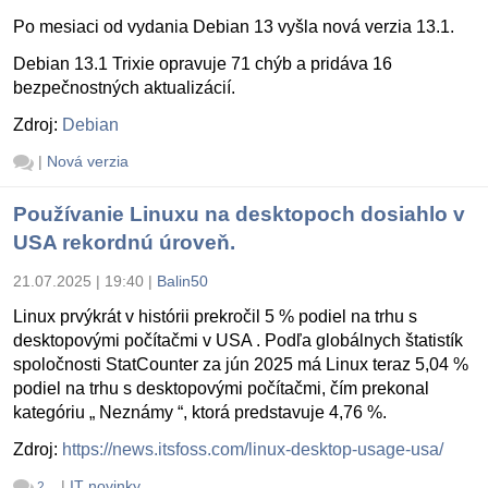
Po mesiaci od vydania Debian 13 vyšla nová verzia 13.1.
Debian 13.1 Trixie opravuje 71 chýb a pridáva 16
bezpečnostných aktualizácií.
Zdroj:
Debian
|
Nová verzia
Používanie Linuxu na desktopoch dosiahlo v
USA rekordnú úroveň.
21.07.2025 | 19:40
|
Balin50
Linux prvýkrát v histórii prekročil 5 % podiel na trhu s
desktopovými počítačmi v USA . Podľa globálnych štatistík
spoločnosti StatCounter za jún 2025 má Linux teraz 5,04 %
podiel na trhu s desktopovými počítačmi, čím prekonal
kategóriu „ Neznámy “, ktorá predstavuje 4,76 %.
Zdroj:
https://news.itsfoss.com/linux-desktop-usage-usa/
|
IT novinky
2