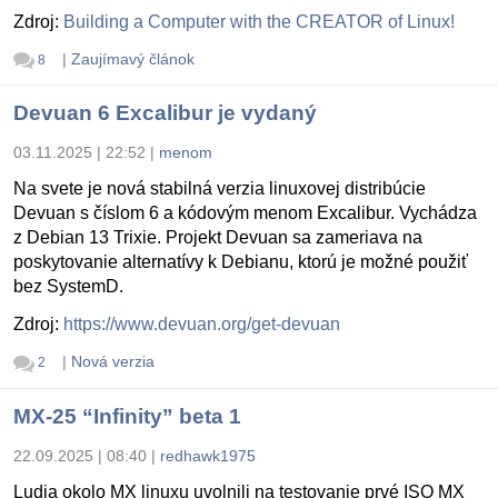
Zdroj:
Building a Computer with the CREATOR of Linux!
|
Zaujímavý článok
8
Devuan 6 Excalibur je vydaný
03.11.2025 | 22:52
|
menom
Na svete je nová stabilná verzia linuxovej distribúcie
Devuan s číslom 6 a kódovým menom Excalibur. Vychádza
z Debian 13 Trixie. Projekt Devuan sa zameriava na
poskytovanie alternatívy k Debianu, ktorú je možné použiť
bez SystemD.
Zdroj:
https://www.devuan.org/get-devuan
|
Nová verzia
2
MX-25 “Infinity” beta 1
22.09.2025 | 08:40
|
redhawk1975
Ludia okolo MX linuxu uvolnili na testovanie prvé ISO MX