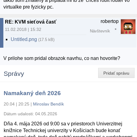
takto som zmateny a pripada mi to ze chces robit router vo
virtualke pre fyzicky pc.
robertop
RE: KVM sieťová časť
11.02.2018 | 15:32
Návštevník
Untitled.png
(17.5 kB)
V prilohe som pridal obrazok navrhu, co nan hovorite?
Správy
Pridať správu
Namakaný deň 2026
20.04 | 20:25
|
Miroslav Bendík
Dátum udalosti:
04.05.2026
Dňa 4. mája 2026 od 9:00 sa v priestoroch Univerzitnej
knižnice Technickej univerzity v Košiciach bude konať