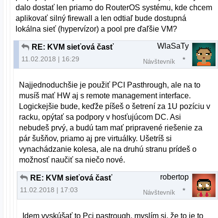
dalo dostať len priamo do RouterOS systému, kde chcem
aplikovať silný firewall a len odtiaľ bude dostupná
lokálna sieť (hypervízor) a pool pre ďaľšie VM?
WlaSaTy
RE: KVM sieťová časť
11.02.2018 | 16:29
Návštevník
Najjednoduchšie je použiť PCI Pasthrough, ale na to
musíš mať HW aj s remote management interface.
Logickejšie bude, keďže píšeš o šetrení za 1U pozíciu v
racku, opýtať sa podpory v hosťujúcom DC. Asi
nebudeš prvý, a budú tam mať pripravené riešenie za
pár šušňov, priamo aj pre virtuálky. Ušetríš si
vynachádzanie kolesa, ale na druhú stranu prídeš o
možnosť naučiť sa niečo nové.
robertop
RE: KVM sieťová časť
11.02.2018 | 17:03
Návštevník
Idem vyskúšať to Pci pastrough, myslím si, že to je to