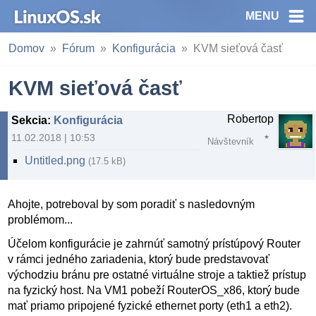
MENU
Domov
Fórum
Konfigurácia
KVM sieťová časť
KVM sieťová časť
Robertop
Sekcia
:
Konfigurácia
11.02.2018 | 10:53
Návštevník
Untitled.png
(17.5 kB)
Ahojte, potreboval by som poradiť s nasledovným
problémom...
Účelom konfigurácie je zahrnúť samotný prístúpový Router
v rámci jedného zariadenia, ktorý bude predstavovať
východziu bránu pre ostatné virtuálne stroje a taktiež prístup
na fyzický host. Na VM1 pobeží RouterOS_x86, ktorý bude
mať priamo pripojené fyzické ethernet porty (eth1 a eth2).