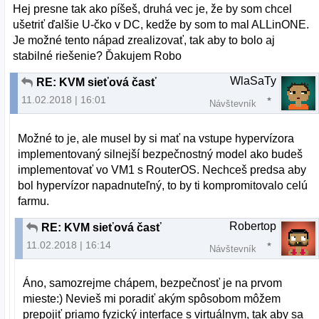
Hej presne tak ako píšeš, druhá vec je, že by som chcel
ušetriť ďalšie U-čko v DC, kedže by som to mal ALLinONE.
Je možné tento nápad zrealizovať, tak aby to bolo aj
stabilné riešenie? Ďakujem Robo
WlaSaTy
RE: KVM sieťová časť
11.02.2018 | 16:01
Návštevník
Možné to je, ale musel by si mať na vstupe hypervízora
implementovaný silnejší bezpečnostný model ako budeš
implementovať vo VM1 s RouterOS. Nechceš predsa aby
bol hypervízor napadnuteľný, to by ti kompromitovalo celú
farmu.
Robertop
RE: KVM sieťová časť
11.02.2018 | 16:14
Návštevník
Áno, samozrejme chápem, bezpečnosť je na prvom
mieste:) Nevieš mi poradiť akým spôsobom môžem
prepojiť priamo fyzický interface s virtuálnym, tak aby sa