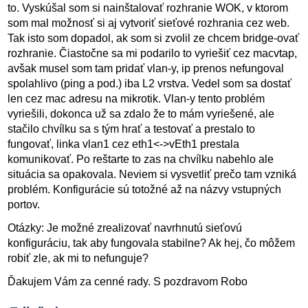
to. Vyskúšal som si nainštalovať rozhranie WOK, v ktorom
som mal možnosť si aj vytvoriť sieťové rozhrania cez web.
Tak isto som dopadol, ak som si zvolil ze chcem bridge-ovať
rozhranie. Čiastočne sa mi podarilo to vyriešiť cez macvtap,
avšak musel som tam pridať vlan-y, ip prenos nefungoval
spolahlivo (ping a pod.) iba L2 vrstva. Vedel som sa dostať
len cez mac adresu na mikrotik. Vlan-y tento problém
vyriešili, dokonca už sa zdalo že to mám vyriešené, ale
stačilo chvílku sa s tým hrať a testovať a prestalo to
fungovať, linka vlan1 cez eth1<->vEth1 prestala
komunikovať. Po reštarte to zas na chvílku nabehlo ale
situácia sa opakovala. Neviem si vysvetliť prečo tam vzniká
problém. Konfigurácie sú totožné až na názvy vstupných
portov.
Otázky: Je možné zrealizovať navrhnutú sieťovú
konfiguráciu, tak aby fungovala stabilne? Ak hej, čo môžem
robiť zle, ak mi to nefunguje?
Ďakujem Vám za cenné rady. S pozdravom Robo