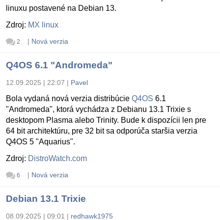
linuxu postavené na Debian 13.
Zdroj:
MX linux
|
Nová verzia
2
Q4OS 6.1 "Andromeda"
12.09.2025 | 22:07
|
Pavel
Bola vydaná nová verzia distribúcie
Q4OS
6.1
"Andromeda", ktorá vychádza z Debianu 13.1 Trixie s
desktopom Plasma alebo Trinity. Bude k dispozícii len pre
64 bit architektúru, pre 32 bit sa odporúča staršia verzia
Q4OS 5 "Aquarius".
Zdroj:
DistroWatch.com
|
Nová verzia
6
Debian 13.1 Trixie
08.09.2025 | 09:01
|
redhawk1975