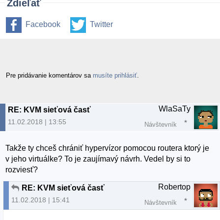
Zdieľať
Facebook
Twitter
Pre pridávanie komentárov sa
musíte prihlásiť
.
WlaSaTy
RE: KVM sieťová časť
11.02.2018 | 13:55
Návštevník
Takže ty chceš chrániť hypervízor pomocou routera ktorý je
v jeho virtuálke? To je zaujímavý návrh. Vedel by si to
rozviesť?
Robertop
RE: KVM sieťová časť
11.02.2018 | 15:41
Návštevník