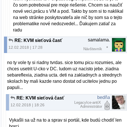
čo som potreboval pre moje riešenie. Chcem sa naučiť
nové veci,prácu s VM a pod. Takto by som si to naklikal
na web stránke poskytovateľa ale nič by som sa o tejto
problematike nové nedozvedel... Ďakujem zatiaľ za
radu
samalama.
RE: KVM sieťová časť
12.02.2018 | 17:28
Návštevník
no ty vole ty si riadny tvrdas. sice tomu picu rozumies, ale
chces usetrit U-cko v DC. ludom uz nacisto jebe. ziadna
sebareflexia, ziadna ucta. deti na zakladnych a strednych
skolach by mali kazde rano dostat od ucitelov jednu po
papuli...
bedňa
RE: KVM sieťová časť
LegacyIce-antiX
12.02.2018 | 18:26
Administrátor
Vykašli sa už na to a sprav si portál, kde budú chodiť len
borci.