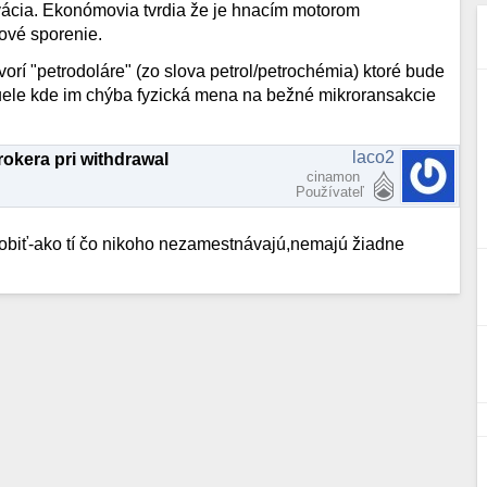
ácia. Ekonómovia tvrdia že je hnacím motorom
ové sporenie.
tvorí "petrodoláre" (zo slova petrol/petrochémia) ktoré bude
zuele kde im chýba fyzická mena na bežné mikroransakcie
laco2
okera pri withdrawal
cinamon
Používateľ
erobiť-ako tí čo nikoho nezamestnávajú,nemajú žiadne