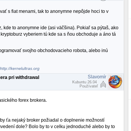
vať s fiat menami, tak to anonymne nepôjde hoci to v
 kde to anonymne ide (asi väčšina). Pokiaľ sa pýtaš, ako
 kryptoburz vyberiem tú kde sa s ňou obchoduje a áno tá
programovať svojho obchodovacieho robota, alebo inú
.
http://kernelultras.org
Slavomír
era pri withdrawal
Kubuntu 26.04
Používateľ
sického forex brokera.
k by ťa nejaký broker požiadal o doplnenie možností
vedení dole? Bolo by to v celku jednoduché alebo by to