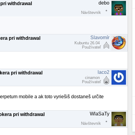
debo
pri withdrawal
Návštevník
Slavomír
era pri withdrawal
Kubuntu 26.04
Používateľ
laco2
kera pri withdrawal
cinamon
Používateľ
e perpetum mobile a ak toto vyriešiš dostaneš určite
WlaSaTy
kera pri withdrawal
Návštevník