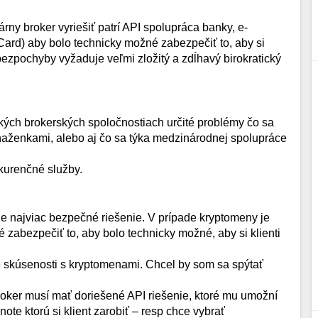
árny broker vyriešiť patrí API spolupráca banky, e-
Card) aby bolo technicky možné zabezpečiť to, aby si
o bezpochyby vyžaduje veľmi zložitý a zdĺhavý birokratický
kých brokerských spoločnostiach určité problémy čo sa
aženkami, alebo aj čo sa týka medzinárodnej spolupráce
nkurenčné služby.
e najviac bezpečné riešenie. V prípade kryptomeny je
zabezpečiť to, aby bolo technicky možné, aby si klienti
té skúsenosti s kryptomenami. Chcel by som sa spýtať
broker musí mať doriešené API riešenie, ktoré mu umožní
te ktorú si klient zarobiť – resp chce vybrať