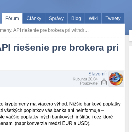
Fórum
Články
Správy
Blog
Wiki
Tweety
meny. API riešenie pre brokera pri withdr…
I riešenie pre brokera pri
Slavomír
Kubuntu 26.04
Používateľ
báze kryptomeny má viacero výhod. Nižšie bankové poplatky
i všetkých poplatkov vás banka ani neinformuje –
e väčšie poplatky iných bankových inštitúcii cez ktoré
 menami (napr konverzia medzi EUR a USD).