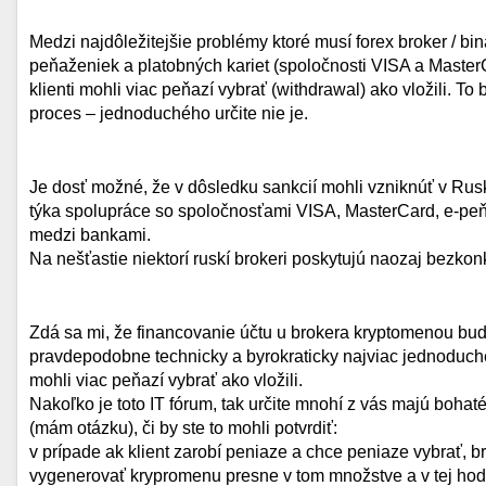
Medzi najdôležitejšie problémy ktoré musí forex broker / bin
peňaženiek a platobných kariet (spoločnosti VISA a Master
klienti mohli viac peňazí vybrať (withdrawal) ako vložili. T
proces – jednoduchého určite nie je.
Je dosť možné, že v dôsledku sankcií mohli vzniknúť v Rus
týka spolupráce so spoločnosťami VISA, MasterCard, e-peň
medzi bankami.
Na nešťastie niektorí ruskí brokeri poskytujú naozaj bezko
Zdá sa mi, že financovanie účtu u brokera kryptomenou bud
pravdepodobne technicky a byrokraticky najviac jednoduché 
mohli viac peňazí vybrať ako vložili.
Nakoľko je toto IT fórum, tak určite mnohí z vás majú boha
(mám otázku), či by ste to mohli potvrdiť:
v prípade ak klient zarobí peniaze a chce peniaze vybrať, 
vygenerovať krypromenu presne v tom množstve a v tej hodno