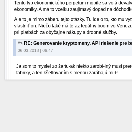
Tento typ ekonomického perpetum mobile sa volá devalv
ekonomiky. A má to vcelku zaujímavý dopad na dôchodk
Ale to je mimo záberu tejto otázky. Tu ide o to, kto mu vy
vlastniť on. Niečo také má teraz legálny boom vo Vene
pri platbách za obyčajné nákupy a drobné služby.
RE: Generovanie kryptomeny. API riešenie pre br
06.03.2018 | 06:47
Ja som to myslel zo žartu-ak niekto zarobí-iný musí pr
fabriky, a len kšeftovaním s menou zarábajú mil€!