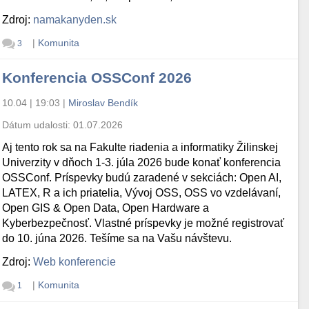
Zdroj:
namakanyden.sk
|
Komunita
3
Konferencia OSSConf 2026
10.04 | 19:03
|
Miroslav Bendík
Dátum udalosti:
01.07.2026
Aj tento rok sa na Fakulte riadenia a informatiky Žilinskej
Univerzity v dňoch 1-3. júla 2026 bude konať konferencia
OSSConf. Príspevky budú zaradené v sekciách: Open AI,
LATEX, R a ich priatelia, Vývoj OSS, OSS vo vzdelávaní,
Open GIS & Open Data, Open Hardware a
Kyberbezpečnosť. Vlastné príspevky je možné registrovať
do 10. júna 2026. Tešíme sa na Vašu návštevu.
Zdroj:
Web konferencie
|
Komunita
1