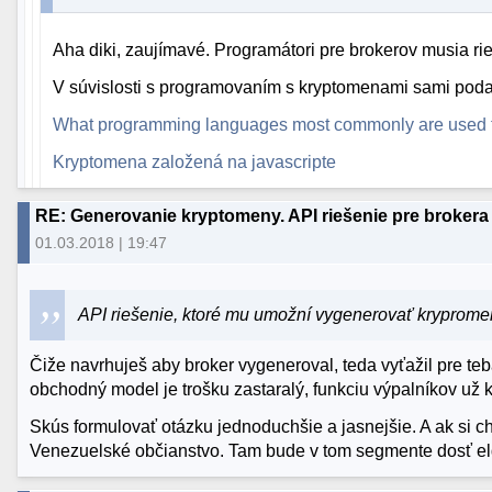
Aha diki, zaujímavé. Programátori pre brokerov musia rieši
V súvislosti s programovaním s kryptomenami sami podar
What programming languages most commonly are used to
Kryptomena založená na javascripte
RE: Generovanie kryptomeny. API riešenie pre brokera 
01.03.2018 | 19:47
API riešenie, ktoré mu umožní vygenerovať kryprom
Čiže navrhuješ aby broker vygeneroval, teda vyťažil pre teb
obchodný model je trošku zastaralý, funkciu výpalníkov už k
Skús formulovať otázku jednoduchšie a jasnejšie. A ak si c
Venezuelské občianstvo. Tam bude v tom segmente dosť el