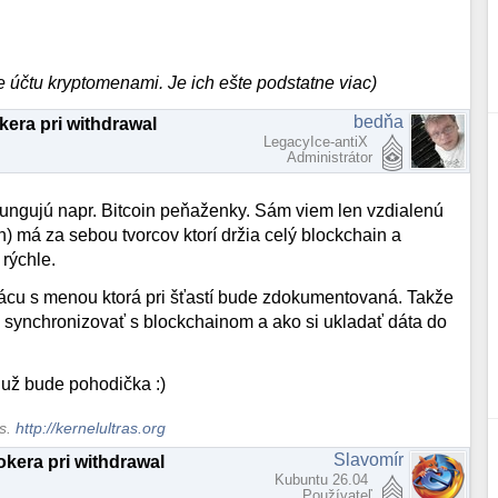
e účtu kryptomenami. Je ich ešte podstatne viac)
bedňa
kera pri withdrawal
LegacyIce-antiX
Administrátor
 fungujú napr. Bitcoin peňaženky. Sám viem len vzdialenú
) má za sebou tvorcov ktorí držia celý blockchain a
 rýchle.
rácu s menou ktorá pri šťastí bude zdokumentovaná. Takže
 synchronizovať s blockchainom a ako si ukladať dáta do
 už bude pohodička :)
ws.
http://kernelultras.org
Slavomír
kera pri withdrawal
Kubuntu 26.04
Používateľ