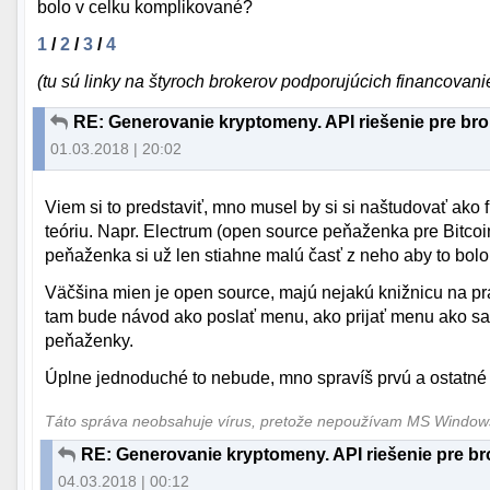
bolo v celku komplikované?
1
/
2
/
3
/
4
(tu sú linky na štyroch brokerov podporujúcich financovani
RE: Generovanie kryptomeny. API riešenie pre bro
01.03.2018 | 20:02
Viem si to predstaviť, mno musel by si si naštudovať ako
teóriu. Napr. Electrum (open source peňaženka pre Bitcoin
peňaženka si už len stiahne malú časť z neho aby to bolo
Väčšina mien je open source, majú nejakú knižnicu na p
tam bude návod ako poslať menu, ako prijať menu ako sa
peňaženky.
Úplne jednoduché to nebude, mno spravíš prvú a ostatné
Táto správa neobsahuje vírus, pretože nepoužívam MS Windo
RE: Generovanie kryptomeny. API riešenie pre bro
04.03.2018 | 00:12