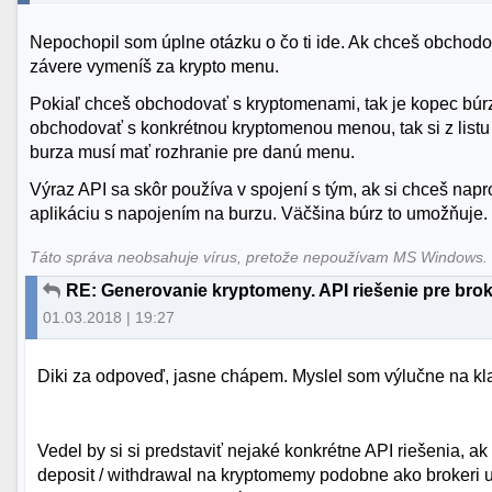
Nepochopil som úplne otázku o čo ti ide. Ak chceš obchodo
závere vymeníš za krypto menu.
Pokiaľ chceš obchodovať s kryptomenami, tak je kopec búrz,
obchodovať s konkrétnou kryptomenou menou, tak si z listu
burza musí mať rozhranie pre danú menu.
Výraz API sa skôr používa v spojení s tým, ak si chceš na
aplikáciu s napojením na burzu. Väčšina búrz to umožňuje.
Táto správa neobsahuje vírus, pretože nepoužívam MS Windows
RE: Generovanie kryptomeny. API riešenie pre brok
01.03.2018 | 19:27
Diki za odpoveď, jasne chápem. Myslel som výlučne na kla
Vedel by si si predstaviť nejaké konkrétne API riešenia, a
deposit / withdrawal na kryptomemy podobne ako brokeri u