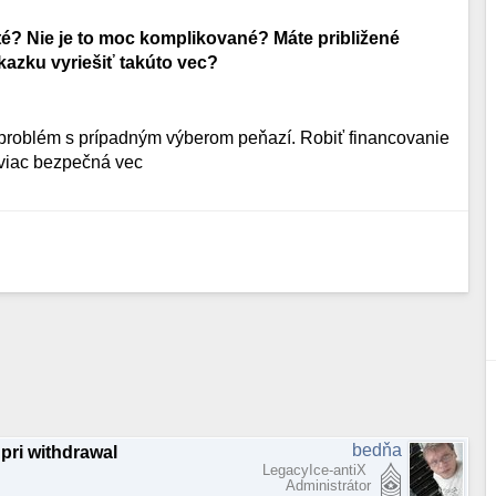
ité? Nie je to moc komplikované?
Máte približené
ákazku vyriešiť takúto vec?
 problém s prípadným výberom peňazí. Robiť financovanie
jviac bezpečná vec
bedňa
pri withdrawal
LegacyIce-antiX
Administrátor