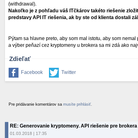
(withdrawal).
Nakoľko je z pohľadu váš ITčkárov takéto riešenie zlož
predstavy API IT riešenia, ak by ste od klienta dostali z
Pýtam sa hlavne preto, aby som mal istotu, aby som nemal
a výber peňazí cez kryptomeny u brokera sa mi zdá ako na
Zdieľať
Facebook
Twitter
Pre pridávanie komentárov sa
musíte prihlásiť
.
RE: Generovanie kryptomeny. API riešenie pre brokera 
01.03.2018 | 17:35