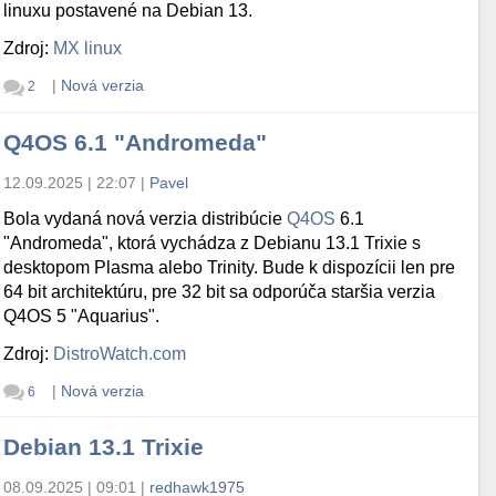
linuxu postavené na Debian 13.
Zdroj:
MX linux
|
Nová verzia
2
Q4OS 6.1 "Andromeda"
12.09.2025 | 22:07
|
Pavel
Bola vydaná nová verzia distribúcie
Q4OS
6.1
"Andromeda", ktorá vychádza z Debianu 13.1 Trixie s
desktopom Plasma alebo Trinity. Bude k dispozícii len pre
64 bit architektúru, pre 32 bit sa odporúča staršia verzia
Q4OS 5 "Aquarius".
Zdroj:
DistroWatch.com
|
Nová verzia
6
Debian 13.1 Trixie
08.09.2025 | 09:01
|
redhawk1975