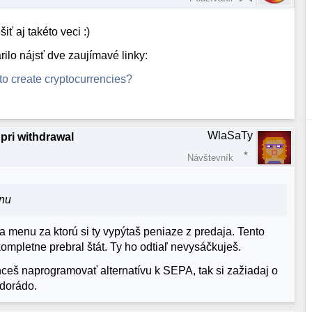
ť aj takéto veci :)
ilo nájsť dve zaujímavé linky:
 create cryptocurrencies?
WlaSaTy
pri withdrawal
Návštevník
enu
a menu za ktorú si ty vypýtaš peniaze z predaja. Tento
ompletne prebral štát. Ty ho odtiaľ nevysáčkuješ.
hceš naprogramovať alternatívu k SEPA, tak si zažiadaj o
dorádo.