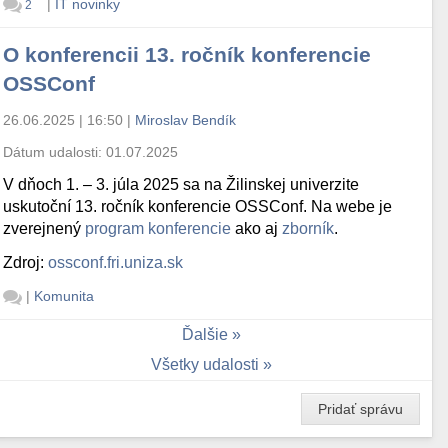
|
IT novinky
2
O konferencii 13. ročník konferencie
OSSConf
26.06.2025 | 16:50
|
Miroslav Bendík
Dátum udalosti:
01.07.2025
V dňoch 1. – 3. júla 2025 sa na Žilinskej univerzite
uskutoční 13. ročník konferencie OSSConf. Na webe je
zverejnený
program konferencie
ako aj
zborník
.
Zdroj:
ossconf.fri.uniza.sk
|
Komunita
Ďalšie
Všetky udalosti
Pridať správu