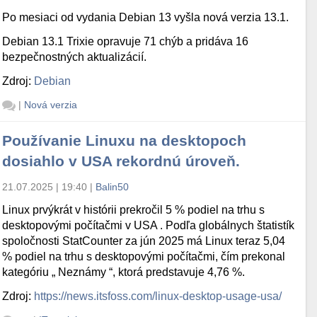
Po mesiaci od vydania Debian 13 vyšla nová verzia 13.1.
Debian 13.1 Trixie opravuje 71 chýb a pridáva 16
bezpečnostných aktualizácií.
Zdroj:
Debian
|
Nová verzia
Používanie Linuxu na desktopoch
dosiahlo v USA rekordnú úroveň.
21.07.2025 | 19:40
|
Balin50
Linux prvýkrát v histórii prekročil 5 % podiel na trhu s
desktopovými počítačmi v USA . Podľa globálnych štatistík
spoločnosti StatCounter za jún 2025 má Linux teraz 5,04
% podiel na trhu s desktopovými počítačmi, čím prekonal
kategóriu „ Neznámy “, ktorá predstavuje 4,76 %.
Zdroj:
https://news.itsfoss.com/linux-desktop-usage-usa/