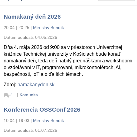
Namakaný deň 2026
20.04 | 20:25
|
Miroslav Bendík
Dátum udalosti:
04.05.2026
Dňa 4. mája 2026 od 9:00 sa v priestoroch Univerzitnej
knižnice Technickej univerzity v Košiciach bude konať
namakaný deň, teda deň nabitý prednáškami a workshopmi
o vzdelávaní v IT, programovaní, mikrokontroléroch, AI,
bezpečnosti, IoT a o ďalších témach.
Zdroj:
namakanyden.sk
|
Komunita
3
Konferencia OSSConf 2026
10.04 | 19:03
|
Miroslav Bendík
Dátum udalosti:
01.07.2026