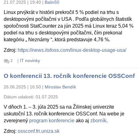
21.07.2025 | 19:40
|
Balin50
Linux prvýkrát v histórii prekročil 5 % podiel na trhu s
desktopovými počítačmi v USA . Podľa globálnych štatistík
spoločnosti StatCounter za jún 2025 má Linux teraz 5,04 %
podiel na trhu s desktopovými počítačmi, čím prekonal
kategóriu „ Neznámy “, ktorá predstavuje 4,76 %.
Zdroj:
https://news.itsfoss.com/linux-desktop-usage-usa/
|
IT novinky
2
O konferencii 13. ročník konferencie OSSConf
26.06.2025 | 16:50
|
Miroslav Bendík
Dátum udalosti:
01.07.2025
V dňoch 1. – 3. júla 2025 sa na Žilinskej univerzite
uskutoční 13. ročník konferencie OSSConf. Na webe je
zverejnený
program konferencie
ako aj
zborník
.
Zdroj:
ossconf.fri.uniza.sk