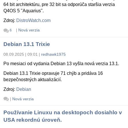
64 bit architektúru, pre 32 bit sa odporúča staršia verzia
Q4OS 5 "Aquarius".
Zdroj:
DistroWatch.com
|
Nová verzia
6
Debian 13.1 Trixie
08.09.2025 | 09:01
|
redhawk1975
Po mesiaci od vydania Debian 13 vyšla nová verzia 13.1.
Debian 13.1 Trixie opravuje 71 chýb a pridáva 16
bezpečnostných aktualizácií.
Zdroj:
Debian
|
Nová verzia
Používanie Linuxu na desktopoch dosiahlo v
USA rekordnú úroveň.