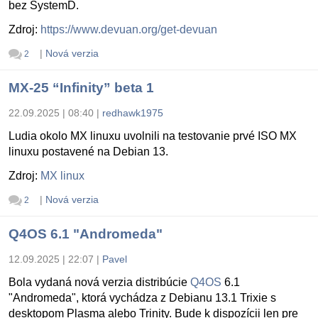
bez SystemD.
Zdroj:
https://www.devuan.org/get-devuan
|
Nová verzia
2
MX-25 “Infinity” beta 1
22.09.2025 | 08:40
|
redhawk1975
Ludia okolo MX linuxu uvolnili na testovanie prvé ISO MX
linuxu postavené na Debian 13.
Zdroj:
MX linux
|
Nová verzia
2
Q4OS 6.1 "Andromeda"
12.09.2025 | 22:07
|
Pavel
Bola vydaná nová verzia distribúcie
Q4OS
6.1
"Andromeda", ktorá vychádza z Debianu 13.1 Trixie s
desktopom Plasma alebo Trinity. Bude k dispozícii len pre