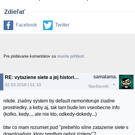
Zdieľať
Facebook
Twitter
Pre pridávanie komentárov sa
musíte prihlásiť
.
samalama.
RE: vytaziene siete a jej historia debian
02.03.2018 | 01:10
Návštevník
nikde. ziadny system by default nemonitoruje ziadne
prostriedky. a keby aj, tak tam bude len vseobecne info
(kolko, kedy..., ale nie kto, odkedy-dokedy...)
btw co mam rozumiet pod "prebehlo silne zatazenie siete s
downloadom, ktory predtym nebol zisteny"?