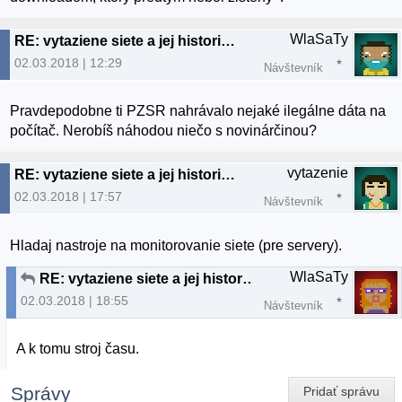
WlaSaTy
RE: vytaziene siete a jej historia debian
02.03.2018 | 12:29
Návštevník
Pravdepodobne ti PZSR nahrávalo nejaké ilegálne dáta na
počítač. Nerobíš náhodou niečo s novinárčinou?
vytazenie
RE: vytaziene siete a jej historia debian
02.03.2018 | 17:57
Návštevník
Hladaj nastroje na monitorovanie siete (pre servery).
WlaSaTy
RE: vytaziene siete a jej historia debian
02.03.2018 | 18:55
Návštevník
A k tomu stroj času.
Správy
Pridať správu