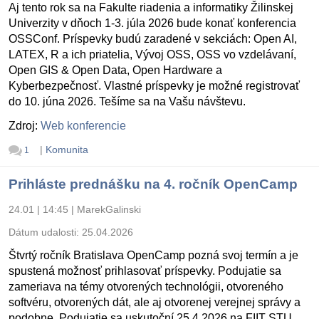
Aj tento rok sa na Fakulte riadenia a informatiky Žilinskej
Univerzity v dňoch 1-3. júla 2026 bude konať konferencia
OSSConf. Príspevky budú zaradené v sekciách: Open AI,
LATEX, R a ich priatelia, Vývoj OSS, OSS vo vzdelávaní,
Open GIS & Open Data, Open Hardware a
Kyberbezpečnosť. Vlastné príspevky je možné registrovať
do 10. júna 2026. Tešíme sa na Vašu návštevu.
Zdroj:
Web konferencie
|
Komunita
1
Prihláste prednášku na 4. ročník OpenCamp
24.01 | 14:45
|
MarekGalinski
Dátum udalosti:
25.04.2026
Štvrtý ročník Bratislava OpenCamp pozná svoj termín a je
spustená možnosť prihlasovať príspevky. Podujatie sa
zameriava na témy otvorených technológii, otvoreného
softvéru, otvorených dát, ale aj otvorenej verejnej správy a
podobne. Podujatie sa uskutoční 25.4.2026 na FIIT STU.