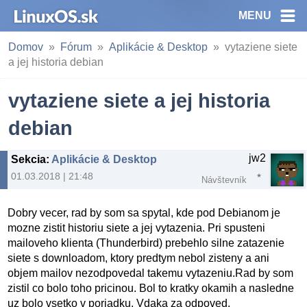
MENU
Domov
Fórum
Aplikácie & Desktop
vytaziene siete
a jej historia debian
vytaziene siete a jej historia
debian
jw2
Sekcia
:
Aplikácie & Desktop
01.03.2018 | 21:48
Návštevník
Dobry vecer, rad by som sa spytal, kde pod Debianom je
mozne zistit historiu siete a jej vytazenia. Pri spusteni
mailoveho klienta (Thunderbird) prebehlo silne zatazenie
siete s downloadom, ktory predtym nebol zisteny a ani
objem mailov nezodpovedal takemu vytazeniu.Rad by som
zistil co bolo toho pricinou. Bol to kratky okamih a nasledne
uz bolo vsetko v poriadku. Vdaka za odpoved.