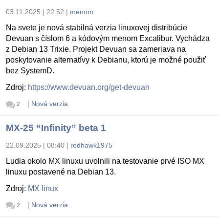
03.11.2025 | 22:52
|
menom
Na svete je nová stabilná verzia linuxovej distribúcie
Devuan s číslom 6 a kódovým menom Excalibur. Vychádza
z Debian 13 Trixie. Projekt Devuan sa zameriava na
poskytovanie alternatívy k Debianu, ktorú je možné použiť
bez SystemD.
Zdroj:
https://www.devuan.org/get-devuan
|
Nová verzia
2
MX-25 “Infinity” beta 1
22.09.2025 | 08:40
|
redhawk1975
Ludia okolo MX linuxu uvolnili na testovanie prvé ISO MX
linuxu postavené na Debian 13.
Zdroj:
MX linux
|
Nová verzia
2