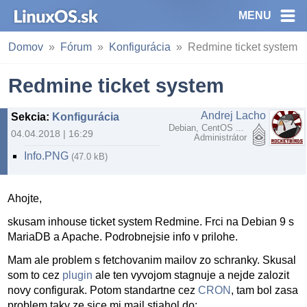
MENU
Domov
Fórum
Konfigurácia
Redmine ticket system
Redmine ticket system
Andrej Lacho
Sekcia
:
Konfigurácia
Debian, CentOS ...
04.04.2018 | 16:29
Administrátor
Info.PNG
(47.0 kB)
Ahojte,
skusam inhouse ticket system Redmine. Frci na Debian 9 s
MariaDB a Apache. Podrobnejsie info v prilohe.
Mam ale problem s fetchovanim mailov zo schranky. Skusal
som to cez
plugin
ale ten vyvojom stagnuje a nejde zalozit
novy configurak. Potom standartne cez
CRON
, tam bol zasa
problem taky ze sice mi mail stiahol do: