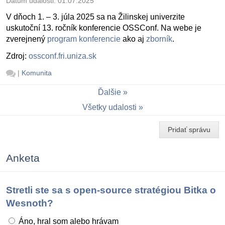
Dátum udalosti:
01.07.2025
V dňoch 1. – 3. júla 2025 sa na Žilinskej univerzite
uskutoční 13. ročník konferencie OSSConf. Na webe je
zverejnený
program konferencie
ako aj
zborník
.
Zdroj:
ossconf.fri.uniza.sk
|
Komunita
Ďalšie
Všetky udalosti
Pridať správu
Anketa
Stretli ste sa s open-source stratégiou Bitka o
Wesnoth?
Áno, hral som alebo hrávam