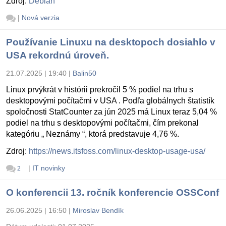
Zdroj:
Debian
|
Nová verzia
Používanie Linuxu na desktopoch dosiahlo v
USA rekordnú úroveň.
21.07.2025 | 19:40
|
Balin50
Linux prvýkrát v histórii prekročil 5 % podiel na trhu s
desktopovými počítačmi v USA . Podľa globálnych štatistík
spoločnosti StatCounter za jún 2025 má Linux teraz 5,04 %
podiel na trhu s desktopovými počítačmi, čím prekonal
kategóriu „ Neznámy “, ktorá predstavuje 4,76 %.
Zdroj:
https://news.itsfoss.com/linux-desktop-usage-usa/
|
IT novinky
2
O konferencii 13. ročník konferencie OSSConf
26.06.2025 | 16:50
|
Miroslav Bendík