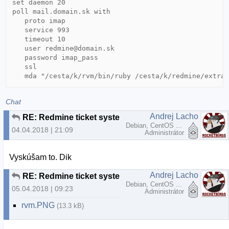
set daemon 20

poll mail.domain.sk with

   proto imap

   service 993

   timeout 10

   user redmine@domain.sk

   password imap_pass

   ssl

   mda "/cesta/k/rvm/bin/ruby /cesta/k/redmine/extra
Chat
Andrej Lacho
RE: Redmine ticket system
Debian, CentOS ...
04.04.2018 | 21:09
Administrátor
Vyskúšam to. Dik
Andrej Lacho
RE: Redmine ticket system
Debian, CentOS ...
05.04.2018 | 09:23
Administrátor
rvm.PNG
(13.3 kB)