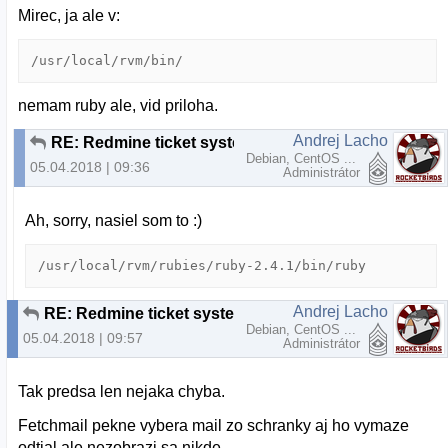
Mirec, ja ale v:
/usr/local/rvm/bin/
nemam ruby ale, vid priloha.
Andrej Lacho
RE: Redmine ticket system
Debian, CentOS ...
05.04.2018 | 09:36
Administrátor
Ah, sorry, nasiel som to :)
/usr/local/rvm/rubies/ruby-2.4.1/bin/ruby
Andrej Lacho
RE: Redmine ticket system
Debian, CentOS ...
05.04.2018 | 09:57
Administrátor
Tak predsa len nejaka chyba.
Fetchmail pekne vybera mail zo schranky aj ho vymaze
odtial ale nezobrazi sa nikde.