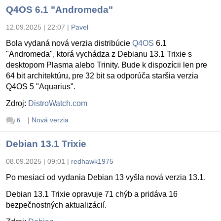
Q4OS 6.1 "Andromeda"
12.09.2025 | 22:07
|
Pavel
Bola vydaná nová verzia distribúcie
Q4OS
6.1
"Andromeda", ktorá vychádza z Debianu 13.1 Trixie s
desktopom Plasma alebo Trinity. Bude k dispozícii len pre
64 bit architektúru, pre 32 bit sa odporúča staršia verzia
Q4OS 5 "Aquarius".
Zdroj:
DistroWatch.com
|
Nová verzia
6
Debian 13.1 Trixie
08.09.2025 | 09:01
|
redhawk1975
Po mesiaci od vydania Debian 13 vyšla nová verzia 13.1.
Debian 13.1 Trixie opravuje 71 chýb a pridáva 16
bezpečnostných aktualizácií.