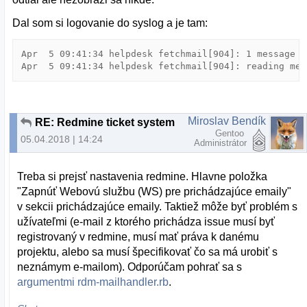
Dal som si logovanie do syslog a je tam:
Apr  5 09:41:34 helpdesk fetchmail[904]: 1 message f
Apr  5 09:41:34 helpdesk fetchmail[904]: reading mes
Miroslav Bendík
RE: Redmine ticket system
Gentoo
05.04.2018 | 14:24
Administrátor
Treba si prejsť nastavenia redmine. Hlavne položka
"Zapnúť Webovú službu (WS) pre prichádzajúce emaily"
v sekcii prichádzajúce emaily. Taktiež môže byť problém s
užívateľmi (e-mail z ktorého prichádza issue musí byť
registrovaný v redmine, musí mať práva k danému
projektu, alebo sa musí špecifikovať čo sa má urobiť s
neznámym e-mailom). Odporúčam pohrať sa s
argumentmi rdm-mailhandler.rb
.