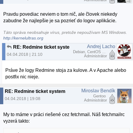
Pravdu povediac neviem o tom nič, ale človek niekedy
zabudne že najlepšie je sa pozrieť do logov aplikácie.
Táto správa neobsahuje vírus, pretože nepoužívam MS Windows.
http://kernelultras.org
Andrej Lacho
RE: Redmine ticket system
Debian, CentOS ...
04.04.2018 | 21:10
Administrátor
Práve že logy Redmine stoja za kulove. A v Apache alebo
postfix nic nieje.
Miroslav Bendík
RE: Redmine ticket system
Gentoo
04.04.2018 | 19:08
Administrátor
My to máme v práci riešené cez fetchmail. Náš fetchmailrc
vyzerá takto: