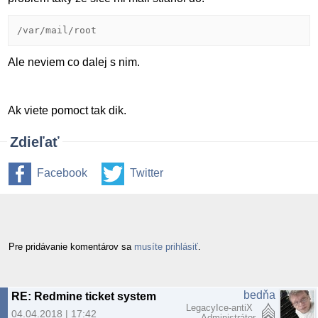
/var/mail/root
Ale neviem co dalej s nim.
Ak viete pomoct tak dik.
Zdieľať
Facebook
Twitter
Pre pridávanie komentárov sa
musíte prihlásiť
.
bedňa
RE: Redmine ticket system
LegacyIce-antiX
04.04.2018 | 17:42
Administrátor