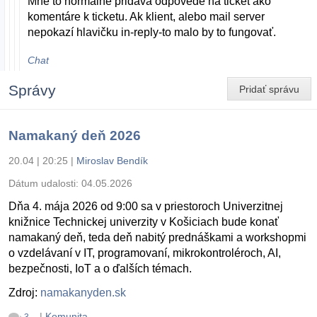
Mne to normálne pridáva odpovede na ticket ako
komentáre k ticketu. Ak klient, alebo mail server
nepokazí hlavičku in-reply-to malo by to fungovať.
Chat
Správy
Pridať správu
Namakaný deň 2026
20.04 | 20:25
|
Miroslav Bendík
Dátum udalosti:
04.05.2026
Dňa 4. mája 2026 od 9:00 sa v priestoroch Univerzitnej
knižnice Technickej univerzity v Košiciach bude konať
namakaný deň, teda deň nabitý prednáškami a workshopmi
o vzdelávaní v IT, programovaní, mikrokontroléroch, AI,
bezpečnosti, IoT a o ďalších témach.
Zdroj:
namakanyden.sk
|
Komunita