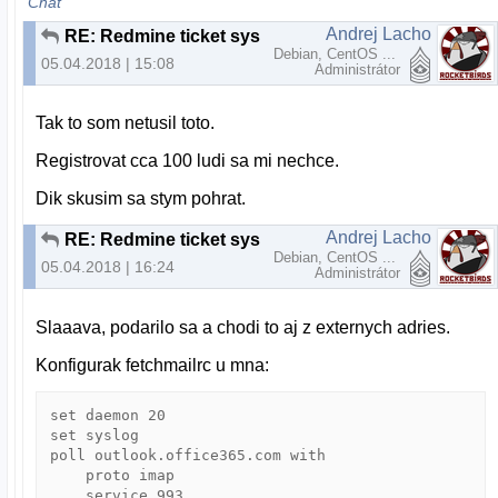
Chat
Andrej Lacho
RE: Redmine ticket system
Debian, CentOS ...
05.04.2018 | 15:08
Administrátor
Tak to som netusil toto.
Registrovat cca 100 ludi sa mi nechce.
Dik skusim sa stym pohrat.
Andrej Lacho
RE: Redmine ticket system
Debian, CentOS ...
05.04.2018 | 16:24
Administrátor
Slaaava, podarilo sa a chodi to aj z externych adries.
Konfigurak fetchmailrc u mna:
set daemon 20

set syslog

poll outlook.office365.com with

    proto imap

    service 993
