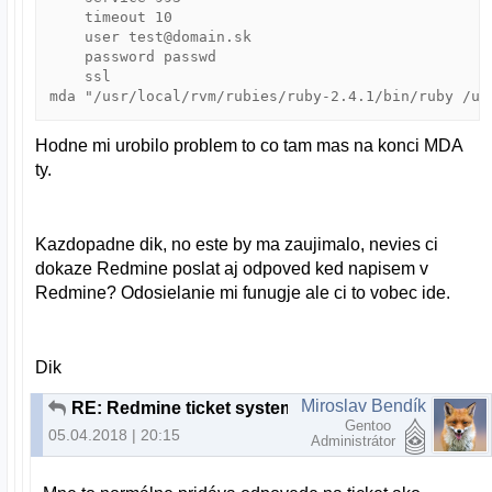
    timeout 10

    user test@domain.sk

    password passwd

    ssl

Hodne mi urobilo problem to co tam mas na konci MDA
ty.
Kazdopadne dik, no este by ma zaujimalo, nevies ci
dokaze Redmine poslat aj odpoved ked napisem v
Redmine? Odosielanie mi funugje ale ci to vobec ide.
Dik
Miroslav Bendík
RE: Redmine ticket system
Gentoo
05.04.2018 | 20:15
Administrátor