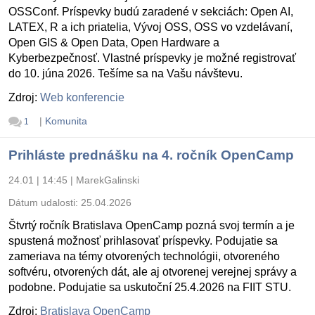
OSSConf. Príspevky budú zaradené v sekciách: Open AI,
LATEX, R a ich priatelia, Vývoj OSS, OSS vo vzdelávaní,
Open GIS & Open Data, Open Hardware a
Kyberbezpečnosť. Vlastné príspevky je možné registrovať
do 10. júna 2026. Tešíme sa na Vašu návštevu.
Zdroj:
Web konferencie
|
Komunita
1
Prihláste prednášku na 4. ročník OpenCamp
24.01 | 14:45
|
MarekGalinski
Dátum udalosti:
25.04.2026
Štvrtý ročník Bratislava OpenCamp pozná svoj termín a je
spustená možnosť prihlasovať príspevky. Podujatie sa
zameriava na témy otvorených technológii, otvoreného
softvéru, otvorených dát, ale aj otvorenej verejnej správy a
podobne. Podujatie sa uskutoční 25.4.2026 na FIIT STU.
Zdroj:
Bratislava OpenCamp