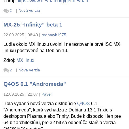
Zdroj:
https://www.devuan.org/get-devuan
|
Nová verzia
2
MX-25 “Infinity” beta 1
22.09.2025 | 08:40
|
redhawk1975
Ludia okolo MX linuxu uvolnili na testovanie prvé ISO MX
linuxu postavené na Debian 13.
Zdroj:
MX linux
|
Nová verzia
2
Q4OS 6.1 "Andromeda"
12.09.2025 | 22:07
|
Pavel
Bola vydaná nová verzia distribúcie
Q4OS
6.1
"Andromeda", ktorá vychádza z Debianu 13.1 Trixie s
desktopom Plasma alebo Trinity. Bude k dispozícii len pre
64 bit architektúru, pre 32 bit sa odporúča staršia verzia
Q4OS 5 "Aquarius".