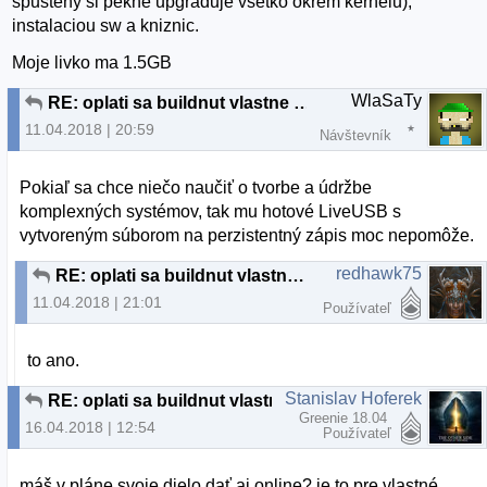
spusteny si pekne upgraduje vsetko okrem kernelu),
instalaciou sw a kniznic.
Moje livko ma 1.5GB
WlaSaTy
RE: oplati sa buildnut vlastne distro
11.04.2018 | 20:59
Návštevník
Pokiaľ sa chce niečo naučiť o tvorbe a údržbe
komplexných systémov, tak mu hotové LiveUSB s
vytvoreným súborom na perzistentný zápis moc nepomôže.
redhawk75
RE: oplati sa buildnut vlastne distro
11.04.2018 | 21:01
Používateľ
to ano.
Stanislav Hoferek
RE: oplati sa buildnut vlastne distro
Greenie 18.04
16.04.2018 | 12:54
Používateľ
máš v pláne svoje dielo dať aj online? je to pre vlastné