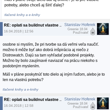
potreby, alebo chceš aj šíriť ďalej?
tlačené knihy a e-knihy
Stanislav Hoferek
RE: oplati sa buildnut vlastne distro
Greenie 18.04
16.04.2018 | 12:56
Používateľ
osobne si myslím, že pri tvorbe sa dá veľmi veľa naučiť.
možno ti môže byť ako dobrá inšpirácia aj niečo z
Distrowatch. Dajú sa tam vyhľadať podobné projekty.
Možno by bolo zaujímavé naviazať na prácu niekoho s
podobným myslením.
Máš v pláne poskytnúť toto dielo aj iným ľuďom, alebo je to
len na vlastnú potrebu?
tlačené knihy a e-knihy
Stanislav Hoferek
RE: oplati sa buildnut vlastne distro
Greenie 18.04
16.04.2018 | 12:58
Používateľ