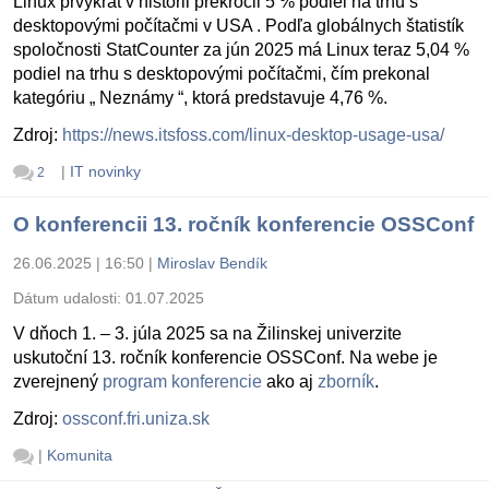
Linux prvýkrát v histórii prekročil 5 % podiel na trhu s
desktopovými počítačmi v USA . Podľa globálnych štatistík
spoločnosti StatCounter za jún 2025 má Linux teraz 5,04 %
podiel na trhu s desktopovými počítačmi, čím prekonal
kategóriu „ Neznámy “, ktorá predstavuje 4,76 %.
Zdroj:
https://news.itsfoss.com/linux-desktop-usage-usa/
|
IT novinky
2
O konferencii 13. ročník konferencie OSSConf
26.06.2025 | 16:50
|
Miroslav Bendík
Dátum udalosti:
01.07.2025
V dňoch 1. – 3. júla 2025 sa na Žilinskej univerzite
uskutoční 13. ročník konferencie OSSConf. Na webe je
zverejnený
program konferencie
ako aj
zborník
.
Zdroj:
ossconf.fri.uniza.sk
|
Komunita