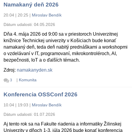
Namakaný deň 2026
20.04 | 20:25
|
Miroslav Bendík
Dátum udalosti:
04.05.2026
Dňa 4. mája 2026 od 9:00 sa v priestoroch Univerzitnej
knižnice Technickej univerzity v Košiciach bude konať
namakaný deň, teda deň nabitý prednáškami a workshopmi
o vzdelávaní v IT, programovaní, mikrokontroléroch, AI,
bezpečnosti, IoT a o ďalších témach.
Zdroj:
namakanyden.sk
|
Komunita
3
Konferencia OSSConf 2026
10.04 | 19:03
|
Miroslav Bendík
Dátum udalosti:
01.07.2026
Aj tento rok sa na Fakulte riadenia a informatiky Žilinskej
Univerzity v dňoch 1-3. júla 2026 bude konať konferencia