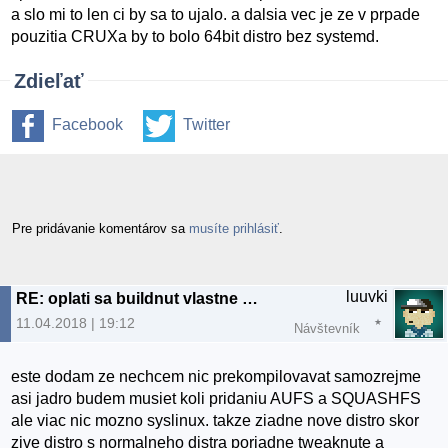
a slo mi to len ci by sa to ujalo. a dalsia vec je ze v prpade
pouzitia CRUXa by to bolo 64bit distro bez systemd.
Zdieľať
Facebook
Twitter
Pre pridávanie komentárov sa
musíte prihlásiť
.
luuvki
RE: oplati sa buildnut vlastne distro
11.04.2018 | 19:12
Návštevník
este dodam ze nechcem nic prekompilovavat samozrejme
asi jadro budem musiet koli pridaniu AUFS a SQUASHFS
ale viac nic mozno syslinux. takze ziadne nove distro skor
zive distro s normalneho distra poriadne tweaknute a