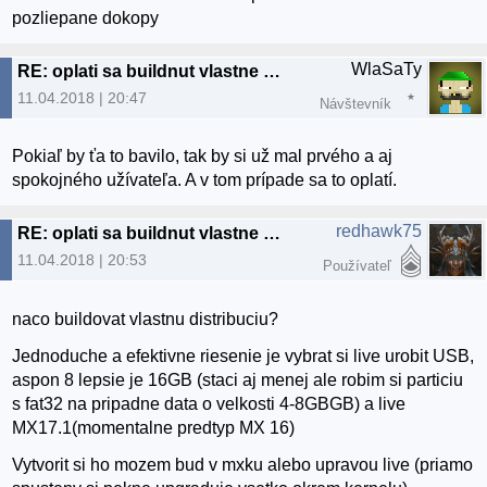
pozliepane dokopy
WlaSaTy
RE: oplati sa buildnut vlastne distro
11.04.2018 | 20:47
Návštevník
Pokiaľ by ťa to bavilo, tak by si už mal prvého a aj
spokojného užívateľa. A v tom prípade sa to oplatí.
redhawk75
RE: oplati sa buildnut vlastne distro
11.04.2018 | 20:53
Používateľ
naco buildovat vlastnu distribuciu?
Jednoduche a efektivne riesenie je vybrat si live urobit USB,
aspon 8 lepsie je 16GB (staci aj menej ale robim si particiu
s fat32 na pripadne data o velkosti 4-8GBGB) a live
MX17.1(momentalne predtyp MX 16)
Vytvorit si ho mozem bud v mxku alebo upravou live (priamo