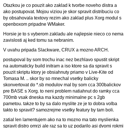
Otazkou je co pouzit ako zaklad k tvorbe noveho distra a
ako postupovat. Mojou viziou je skor spravit distribuciu co
by obsahovala textovy rezim ako zaklad plus Xorg modul s
openboxom pripadne WMaker.
Horsie je to s vyberom zakladu ale najlepsie nieco co nema
zavislosti aj ked tomu sa nebranim.
V uvahu pripada Slackware, CRUX a mozno ARCH.
postupoval by som trochu inac nez bezhlavo spustit skript
na automaticky build initram a iso ktore sa da spravit s
pouzit skriptu ktory je obsiahnuty priamo v Live-Kite od
Tomasa M. .. skor by so mnechal vsetky balicky
skonvertovat do *.sb modulov mal by som cca 300balickov
pre BASE s Xorg. to neni problem natiahnut do ramky cca
700mb vsak dneska ma kazdy minimalne pc s 2gb
pametou. takze to by sa dalo myslite ze je to dobra volba
takto to spravit? samozrejme vsetky featury by tam boli.
zatial len lamentujem ako na to mozno ma tato myslienka
spravit distro omrzi ale raz sa to uz podarilo asi dvomi rokmi