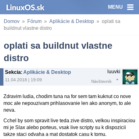
MENU
Domov
Fórum
Aplikácie & Desktop
oplati sa
buildnut vlastne distro
oplati sa buildnut vlastne
distro
luuvki
Sekcia
:
Aplikácie & Desktop
11.04.2018 | 19:09
Návštevník
Zdravim ludia, chodim tuna na for sem tam kuknut co nove
moc ale nepouzivam prihlasovanie len ako anonym, to ale
neva.
Cchel by som spravit live teda zive distro, velkou inspiraciou
mi je Slax alebo porteus, vsak live scripty su k dispozicii
takze staci odvaha a mat dostatok casu k tomu.