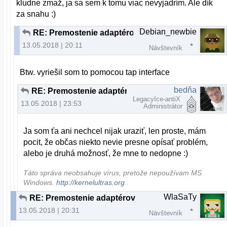
kludne zmaž, ja sa sem k tomu viac nevyjadrím. Ale dík
za snahu :)
Debian_newbie
RE: Premostenie adaptérov
13.05.2018 | 20:11
Návštevník
Btw. vyriešil som to pomocou tap interface
bedňa
RE: Premostenie adaptérov
LegacyIce-antiX
13.05.2018 | 23:53
Administrátor
Ja som ťa ani nechcel nijak uraziť, len proste, mám
pocit, že občas niekto nevie presne opísať problém,
alebo je druhá možnosť, že mne to nedopne :)
Táto správa neobsahuje vírus, pretože nepoužívam MS
Windows.
http://kernelultras.org
WlaSaTy
RE: Premostenie adaptérov
13.05.2018 | 20:31
Návštevník