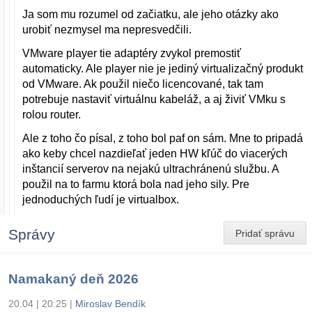
Ja som mu rozumel od začiatku, ale jeho otázky ako
urobiť nezmysel ma nepresvedčili.
VMware player tie adaptéry zvykol premostiť
automaticky. Ale player nie je jediný virtualizačný produkt
od VMware. Ak použil niečo licencované, tak tam
potrebuje nastaviť virtuálnu kabeláž, a aj živiť VMku s
rolou router.
Ale z toho čo písal, z toho bol paf on sám. Mne to pripadá
ako keby chcel nazdieľať jeden HW kľúč do viacerých
inštancií serverov na nejakú ultrachránenú službu. A
použil na to farmu ktorá bola nad jeho sily. Pre
jednoduchých ľudí je virtualbox.
Správy
Pridať správu
Namakaný deň 2026
20.04 | 20:25
|
Miroslav Bendík