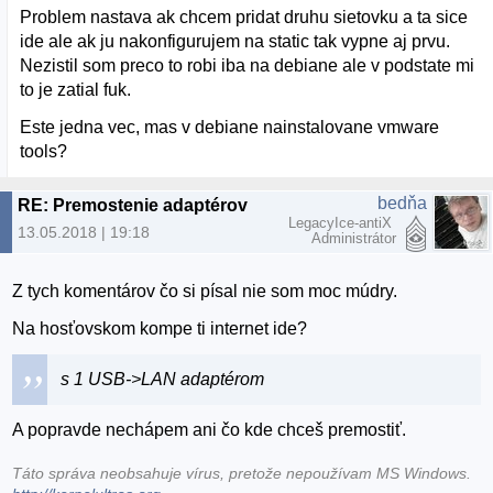
Problem nastava ak chcem pridat druhu sietovku a ta sice
ide ale ak ju nakonfigurujem na static tak vypne aj prvu.
Nezistil som preco to robi iba na debiane ale v podstate mi
to je zatial fuk.
Este jedna vec, mas v debiane nainstalovane vmware
tools?
bedňa
RE: Premostenie adaptérov
LegacyIce-antiX
13.05.2018 | 19:18
Administrátor
Z tych komentárov čo si písal nie som moc múdry.
Na hosťovskom kompe ti internet ide?
s 1 USB->LAN adaptérom
A popravde nechápem ani čo kde chceš premostiť.
Táto správa neobsahuje vírus, pretože nepoužívam MS Windows.