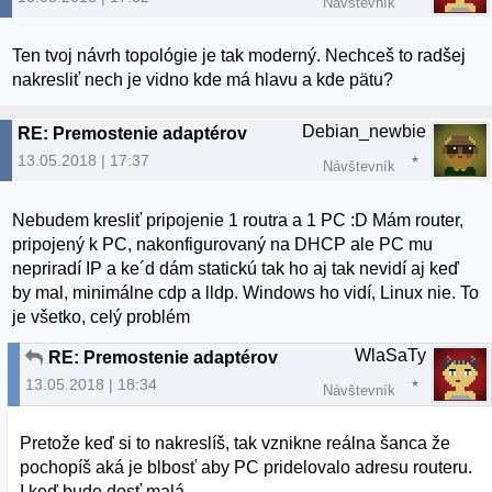
Návštevník
Ten tvoj návrh topológie je tak moderný. Nechceš to radšej
nakresliť nech je vidno kde má hlavu a kde pätu?
Debian_newbie
RE: Premostenie adaptérov
13.05.2018 | 17:37
Návštevník
Nebudem kresliť pripojenie 1 routra a 1 PC :D Mám router,
pripojený k PC, nakonfigurovaný na DHCP ale PC mu
nepriradí IP a ke´d dám statickú tak ho aj tak nevidí aj keď
by mal, minimálne cdp a lldp. Windows ho vidí, Linux nie. To
je všetko, celý problém
WlaSaTy
RE: Premostenie adaptérov
13.05.2018 | 18:34
Návštevník
Pretože keď si to nakreslíš, tak vznikne reálna šanca že
pochopíš aká je blbosť aby PC pridelovalo adresu routeru.
I keď bude dosť malá.