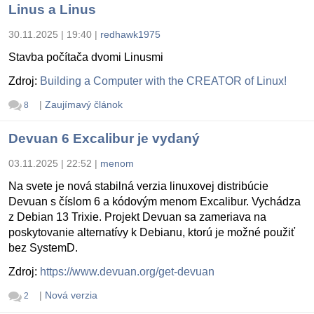
Linus a Linus
30.11.2025 | 19:40
|
redhawk1975
Stavba počítača dvomi Linusmi
Zdroj:
Building a Computer with the CREATOR of Linux!
|
Zaujímavý článok
8
Devuan 6 Excalibur je vydaný
03.11.2025 | 22:52
|
menom
Na svete je nová stabilná verzia linuxovej distribúcie
Devuan s číslom 6 a kódovým menom Excalibur. Vychádza
z Debian 13 Trixie. Projekt Devuan sa zameriava na
poskytovanie alternatívy k Debianu, ktorú je možné použiť
bez SystemD.
Zdroj:
https://www.devuan.org/get-devuan
|
Nová verzia
2