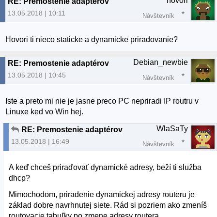
hovori
RE: Premostenie adaptérov
13.05.2018 | 10:11
Návštevník
Hovori ti nieco staticke a dynamicke priradovanie?
Debian_newbie
RE: Premostenie adaptérov
13.05.2018 | 10:45
Návštevník
Iste a preto mi nie je jasne preco PC nepriradi IP routru v
Linuxe ked vo Win hej.
WlaSaTy
RE: Premostenie adaptérov
13.05.2018 | 16:49
Návštevník
A keď chceš priraďovať dynamické adresy, beží ti služba
dhcp?
Mimochodom, priradenie dynamickej adresy routeru je
základ dobre navrhnutej siete. Rád si pozriem ako zmeníš
routovacie tabuľky po zmene adresy routera.