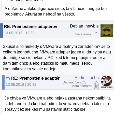
A ohľadne autokonfigurácie siete, tá v Linuxe funguje bez
problémov. Akurát sa nehodí na všetko.
Debian_newbie
RE: Premostenie adaptérov
13.05.2018 | 18:50
Návštevník
Skusal si to niekedy s VMware a realnym zariadenim? Je to
celkom jednoduche. VMware adapter jeden aj druhy sa daju
do bridge so sietovkou v PC, ked k tomu pripojim router a
dam tam dhcp alebo staticku ip maju medzi sebou
komunikovat co sa ale nedeje.
Andrej Lacho
RE: Premostenie adaptérov
Debian, CentOS ...
13.05.2018 | 20:32
Administrátor
Je chyba vo VMware alebo nejaka zasrana nekompatibilita
s debianom. Ja ked nahodim do vmwarov debian tak mi to
spravy tiez ale ked mu nastavim static tak ide.