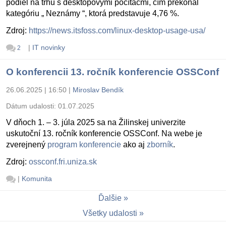
podiel na trhu s desktopovými počítačmi, čím prekonal
kategóriu „ Neznámy “, ktorá predstavuje 4,76 %.
Zdroj:
https://news.itsfoss.com/linux-desktop-usage-usa/
|
IT novinky
2
O konferencii 13. ročník konferencie OSSConf
26.06.2025 | 16:50
|
Miroslav Bendík
Dátum udalosti:
01.07.2025
V dňoch 1. – 3. júla 2025 sa na Žilinskej univerzite
uskutoční 13. ročník konferencie OSSConf. Na webe je
zverejnený
program konferencie
ako aj
zborník
.
Zdroj:
ossconf.fri.uniza.sk
|
Komunita
Ďalšie
Všetky udalosti