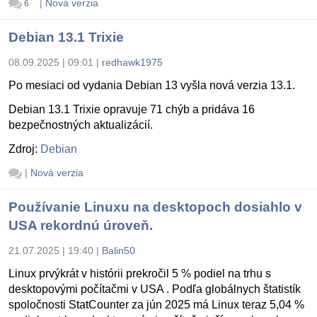
|
Nová verzia
6
Debian 13.1 Trixie
08.09.2025 | 09:01
|
redhawk1975
Po mesiaci od vydania Debian 13 vyšla nová verzia 13.1.
Debian 13.1 Trixie opravuje 71 chýb a pridáva 16
bezpečnostných aktualizácií.
Zdroj:
Debian
|
Nová verzia
Používanie Linuxu na desktopoch dosiahlo v
USA rekordnú úroveň.
21.07.2025 | 19:40
|
Balin50
Linux prvýkrát v histórii prekročil 5 % podiel na trhu s
desktopovými počítačmi v USA . Podľa globálnych štatistík
spoločnosti StatCounter za jún 2025 má Linux teraz 5,04 %