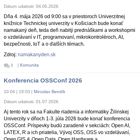
Dátum udalosti:
04.05.2026
Dňa 4. mája 2026 od 9:00 sa v priestoroch Univerzitnej
knižnice Technickej univerzity v Košiciach bude konať
namakaný deň, teda deň nabitý prednáškami a workshopmi
o vzdelávaní v IT, programovaní, mikrokontroléroch, AI,
bezpečnosti, IoT a o ďalších témach.
Zdroj:
namakanyden.sk
|
Komunita
3
Konferencia OSSConf 2026
10.04 | 19:03
|
Miroslav Bendík
Dátum udalosti:
01.07.2026
Aj tento rok sa na Fakulte riadenia a informatiky Žilinskej
Univerzity v dňoch 1-3. júla 2026 bude konať konferencia
OSSConf. Príspevky budú zaradené v sekciách: Open AI,
LATEX, R a ich priatelia, Vývoj OSS, OSS vo vzdelávaní,
Open GIS & Open Data, Open Hardware a