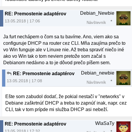
Debian_Newbie
RE: Premostenie adaptérov
13.05.2018 | 17:06
Návštevník
Ja furt nechápem o čom sa tu bavíme. Ano, viem ako sa
configuruje DHCP na router cez CLI. Mňa zaujíma prečo to
vo Win funguje ale v Linuxe nie. Až treba spraviť niečo iné
ako vo Win tak o tom neviem pretože som začal s
Debianom nedávno a to je dôvod prečo píšem sem.
Debian_newbie
RE: Premostenie adaptérov
13.05.2018 | 17:08
Návštevník
Ešte som zabudol dodať, že pokial nestačí v "networks" v
Debiane zaškrtnúť DHCP a treba to zapnúť inak, napr. cez
CLI, tak v tom prípde mi služba DHCP asi nebeží.
WlaSaTy
RE: Premostenie adaptérov
13.05.2018 | 17:32