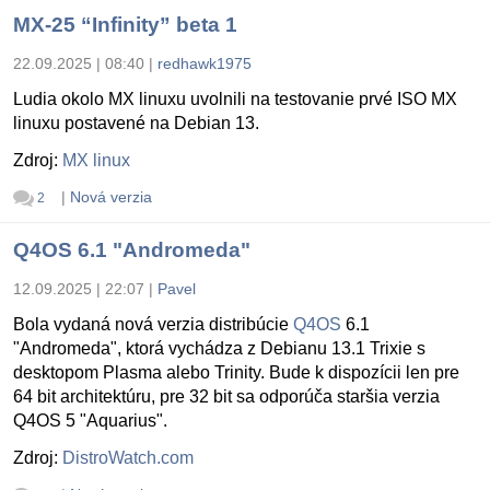
MX-25 “Infinity” beta 1
22.09.2025 | 08:40
|
redhawk1975
Ludia okolo MX linuxu uvolnili na testovanie prvé ISO MX
linuxu postavené na Debian 13.
Zdroj:
MX linux
|
Nová verzia
2
Q4OS 6.1 "Andromeda"
12.09.2025 | 22:07
|
Pavel
Bola vydaná nová verzia distribúcie
Q4OS
6.1
"Andromeda", ktorá vychádza z Debianu 13.1 Trixie s
desktopom Plasma alebo Trinity. Bude k dispozícii len pre
64 bit architektúru, pre 32 bit sa odporúča staršia verzia
Q4OS 5 "Aquarius".
Zdroj:
DistroWatch.com