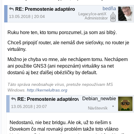
bedňa
RE: Premostenie adaptérov
LegacyIce-antiX
13.05.2018 | 20:04
Administrátor
Ruku hore ten, kto tomu porozumel, ja som asi blbý.
Chceš pripojiť router, ale nemáš dve sieťovky, no router je
virtuálny.
Možno je chyba vo mne, ale nechápem tomu. Nechápem
ani použitie GNS3 (ani nepoznám) virtuálky sa net
dostanú aj bez ďalšej obézličky by default.
Táto správa neobsahuje vírus, pretože nepoužívam MS
Windows.
http://kernelultras.org
Debian_newbie
RE: Premostenie adaptérov
13.05.2018 | 20:07
Návštevník
Nedostanú, nie bez bridgu. Ale ok, už to riešim s
človekom čo mal rovnaký problém takže toto vlákno