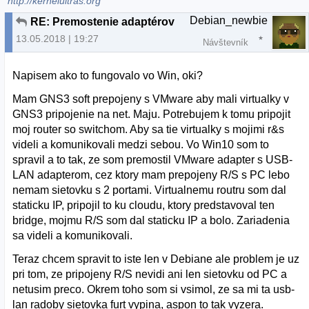
http://kernelultras.org
Debian_newbie
RE: Premostenie adaptérov
13.05.2018 | 19:27
Návštevník
Napisem ako to fungovalo vo Win, oki?
Mam GNS3 soft prepojeny s VMware aby mali virtualky v
GNS3 pripojenie na net. Maju. Potrebujem k tomu pripojit
moj router so switchom. Aby sa tie virtualky s mojimi r&s
videli a komunikovali medzi sebou. Vo Win10 som to
spravil a to tak, ze som premostil VMware adapter s USB-
LAN adapterom, cez ktory mam prepojeny R/S s PC lebo
nemam sietovku s 2 portami. Virtualnemu routru som dal
staticku IP, pripojil to ku cloudu, ktory predstavoval ten
bridge, mojmu R/S som dal staticku IP a bolo. Zariadenia
sa videli a komunikovali.
Teraz chcem spravit to iste len v Debiane ale problem je uz
pri tom, ze pripojeny R/S nevidi ani len sietovku od PC a
netusim preco. Okrem toho som si vsimol, ze sa mi ta usb-
lan radoby sietovka furt vypina, aspon to tak vyzera.