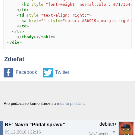
<
h2
style
=
"font-weight: normal;color: #7171b4;
</
td
>
<
td
style
=
"text-align: right;"
>
<
a
href
=
""
style
=
"color: #8b919c;margin-right:
</
td
>
</
tr
>
</
tbody
></
table
>
</
div
>
Zdieľať
Facebook
Twitter
Pre pridávanie komentárov sa
musíte prihlásiť
.
debian+
RE: Navrh "Pridat spravu"
09.12.2018 | 22:16
Návštevník