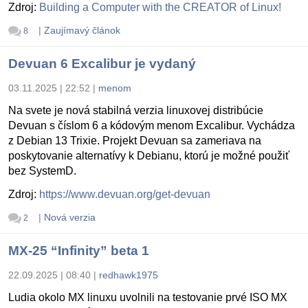
Zdroj:
Building a Computer with the CREATOR of Linux!
|
Zaujímavý článok
8
Devuan 6 Excalibur je vydaný
03.11.2025 | 22:52
|
menom
Na svete je nová stabilná verzia linuxovej distribúcie
Devuan s číslom 6 a kódovým menom Excalibur. Vychádza
z Debian 13 Trixie. Projekt Devuan sa zameriava na
poskytovanie alternatívy k Debianu, ktorú je možné použiť
bez SystemD.
Zdroj:
https://www.devuan.org/get-devuan
|
Nová verzia
2
MX-25 “Infinity” beta 1
22.09.2025 | 08:40
|
redhawk1975
Ludia okolo MX linuxu uvolnili na testovanie prvé ISO MX