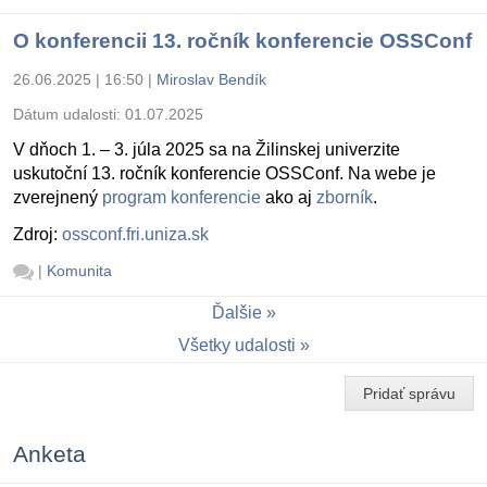
O konferencii 13. ročník konferencie OSSConf
26.06.2025 | 16:50
|
Miroslav Bendík
Dátum udalosti:
01.07.2025
V dňoch 1. – 3. júla 2025 sa na Žilinskej univerzite
uskutoční 13. ročník konferencie OSSConf. Na webe je
zverejnený
program konferencie
ako aj
zborník
.
Zdroj:
ossconf.fri.uniza.sk
|
Komunita
Ďalšie
Všetky udalosti
Pridať správu
Anketa