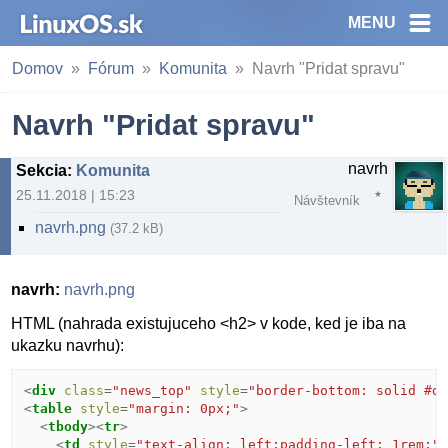
MENU
Domov
Fórum
Komunita
Navrh "Pridat spravu"
Navrh "Pridat spravu"
navrh
Sekcia
:
Komunita
25.11.2018 | 15:23
Návštevník
navrh.png
(37.2 kB)
navrh:
navrh.png
HTML (nahrada existujuceho <h2> v kode, ked je iba na
ukazku navrhu):
<
div
class
=
"news_top"
style
=
"border-bottom: solid #d
<
table
style
=
"margin: 0px;"
>
<
tbody
><
tr
>
<
td
style
=
"text-align: left;padding-left: 1rem;"