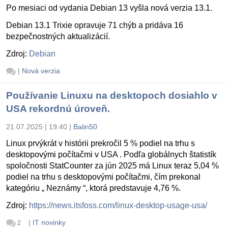
Po mesiaci od vydania Debian 13 vyšla nová verzia 13.1.
Debian 13.1 Trixie opravuje 71 chýb a pridáva 16
bezpečnostných aktualizácií.
Zdroj:
Debian
|
Nová verzia
Používanie Linuxu na desktopoch dosiahlo v
USA rekordnú úroveň.
21.07.2025 | 19:40
|
Balin50
Linux prvýkrát v histórii prekročil 5 % podiel na trhu s
desktopovými počítačmi v USA . Podľa globálnych štatistík
spoločnosti StatCounter za jún 2025 má Linux teraz 5,04 %
podiel na trhu s desktopovými počítačmi, čím prekonal
kategóriu „ Neznámy “, ktorá predstavuje 4,76 %.
Zdroj:
https://news.itsfoss.com/linux-desktop-usage-usa/
|
IT novinky
2