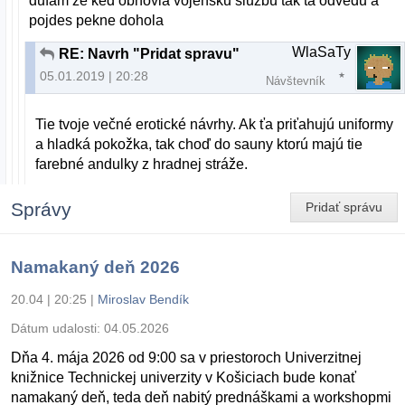
dufam ze ked obnovia vojensku sluzbu tak ta odvedu a
pojdes pekne dohola
WlaSaTy
RE: Navrh "Pridat spravu"
05.01.2019 | 20:28
Návštevník
Tie tvoje večné erotické návrhy. Ak ťa priťahujú uniformy
a hladká pokožka, tak choď do sauny ktorú majú tie
farebné andulky z hradnej stráže.
Správy
Pridať správu
Namakaný deň 2026
20.04 | 20:25
|
Miroslav Bendík
Dátum udalosti:
04.05.2026
Dňa 4. mája 2026 od 9:00 sa v priestoroch Univerzitnej
knižnice Technickej univerzity v Košiciach bude konať
namakaný deň, teda deň nabitý prednáškami a workshopmi