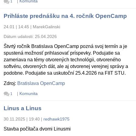
|
Komunita
1
Prihláste prednášku na 4. ročník OpenCamp
24.01 | 14:45
|
MarekGalinski
Dátum udalosti:
25.04.2026
Štvrtý ročník Bratislava OpenCamp pozná svoj termín a je
spustená možnosť prihlasovať príspevky. Podujatie sa
zameriava na témy otvorených technológii, otvoreného
softvéru, otvorených dát, ale aj otvorenej verejnej správy a
podobne. Podujatie sa uskutoční 25.4.2026 na FIIT STU.
Zdroj:
Bratislava OpenCamp
|
Komunita
1
Linus a Linus
30.11.2025 | 19:40
|
redhawk1975
Stavba počítača dvomi Linusmi