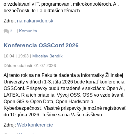
o vzdelávaní v IT, programovaní, mikrokontroléroch, AI,
bezpečnosti, IoT a o ďalších témach.
Zdroj:
namakanyden.sk
|
Komunita
3
Konferencia OSSConf 2026
10.04 | 19:03
|
Miroslav Bendík
Dátum udalosti:
01.07.2026
Aj tento rok sa na Fakulte riadenia a informatiky Žilinskej
Univerzity v dňoch 1-3. júla 2026 bude konať konferencia
OSSConf. Príspevky budú zaradené v sekciách: Open AI,
LATEX, R a ich priatelia, Vývoj OSS, OSS vo vzdelávaní,
Open GIS & Open Data, Open Hardware a
Kyberbezpečnosť. Vlastné príspevky je možné registrovať
do 10. júna 2026. Tešíme sa na Vašu návštevu.
Zdroj:
Web konferencie