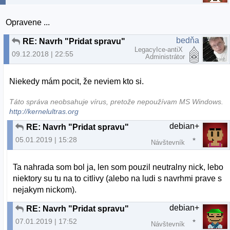
Opravene ...
bedňa
RE: Navrh "Pridat spravu"
LegacyIce-antiX
09.12.2018 | 22:55
Administrátor
Niekedy mám pocit, že neviem kto si.
Táto správa neobsahuje vírus, pretože nepoužívam MS Windows.
http://kernelultras.org
debian+
RE: Navrh "Pridat spravu"
05.01.2019 | 15:28
Návštevník
Ta nahrada som bol ja, len som pouzil neutralny nick, lebo
niektory su tu na to citlivy (alebo na ludi s navrhmi prave s
nejakym nickom).
debian+
RE: Navrh "Pridat spravu"
07.01.2019 | 17:52
Návštevník