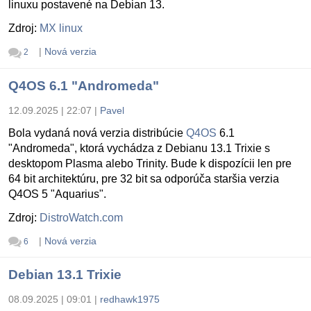
linuxu postavené na Debian 13.
Zdroj:
MX linux
|
Nová verzia
2
Q4OS 6.1 "Andromeda"
12.09.2025 | 22:07
|
Pavel
Bola vydaná nová verzia distribúcie
Q4OS
6.1
"Andromeda", ktorá vychádza z Debianu 13.1 Trixie s
desktopom Plasma alebo Trinity. Bude k dispozícii len pre
64 bit architektúru, pre 32 bit sa odporúča staršia verzia
Q4OS 5 "Aquarius".
Zdroj:
DistroWatch.com
|
Nová verzia
6
Debian 13.1 Trixie
08.09.2025 | 09:01
|
redhawk1975