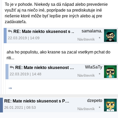
To je v pohode. Niekedy sa dá nápad alebo prevedenie
využiť aj na niečo iné, poprípade sa prediskutuje iné
riešenie ktoré môže byť lepšie pre iných alebo aj pre
zadávateľa.
samalama.
RE: Mate niekto skusenost s Paysafecard?
22.03.2019 | 14:09
Návštevník
aha ho populistu, ako krasne sa zacal vsetkym pchat do
riti...
WlaSaTy
RE: Mate niekto skusenost s Paysafecard?
22.03.2019 | 14:48
Návštevník
⇒
dzepeto
RE: Mate niekto skusenost s Paysafecard?
26.01.2021 | 08:53
Návštevník