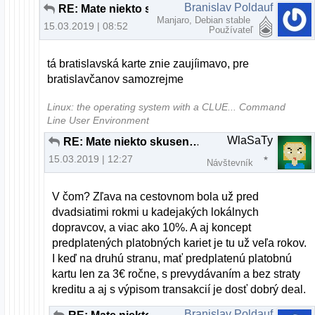
Branislav Poldauf
RE: Mate niekto skusenost s Paysafecard?
Manjaro, Debian stable
15.03.2019 | 08:52
Používateľ
tá bratislavská karte znie zaujíimavo, pre
bratislavčanov samozrejme
Linux: the operating system with a CLUE... Command
Line User Environment
WlaSaTy
RE: Mate niekto skusenost s Paysafecard?
15.03.2019 | 12:27
Návštevník
V čom? Zľava na cestovnom bola už pred
dvadsiatimi rokmi u kadejakých lokálnych
dopravcov, a viac ako 10%. A aj koncept
predplatených platobných kariet je tu už veľa rokov.
I keď na druhú stranu, mať predplatenú platobnú
kartu len za 3€ ročne, s prevydávaním a bez straty
kreditu a aj s výpisom transakcií je dosť dobrý deal.
Branislav Poldauf