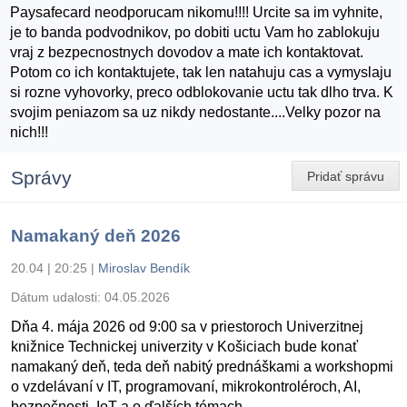
Paysafecard neodporucam nikomu!!!! Urcite sa im vyhnite,
je to banda podvodnikov, po dobiti uctu Vam ho zablokuju
vraj z bezpecnostnych dovodov a mate ich kontaktovat.
Potom co ich kontaktujete, tak len natahuju cas a vymyslaju
si rozne vyhovorky, preco odblokovanie uctu tak dlho trva. K
svojim peniazom sa uz nikdy nedostante....Velky pozor na
nich!!!
Správy
Pridať správu
Namakaný deň 2026
20.04 | 20:25
|
Miroslav Bendík
Dátum udalosti:
04.05.2026
Dňa 4. mája 2026 od 9:00 sa v priestoroch Univerzitnej
knižnice Technickej univerzity v Košiciach bude konať
namakaný deň, teda deň nabitý prednáškami a workshopmi
o vzdelávaní v IT, programovaní, mikrokontroléroch, AI,
bezpečnosti, IoT a o ďalších témach.