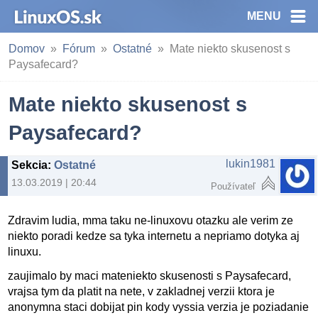
MENU
Domov
Fórum
Ostatné
Mate niekto skusenost s
Paysafecard?
Mate niekto skusenost s
Paysafecard?
lukin1981
Sekcia
:
Ostatné
13.03.2019 | 20:44
Používateľ
Zdravim ludia, mma taku ne-linuxovu otazku ale verim ze
niekto poradi kedze sa tyka internetu a nepriamo dotyka aj
linuxu.
zaujimalo by maci mateniekto skusenosti s Paysafecard,
vrajsa tym da platit na nete, v zakladnej verzii ktora je
anonymna staci dobijat pin kody vyssia verzia je poziadanie