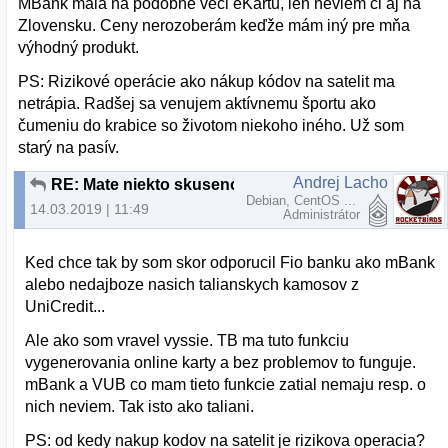
MBank mala na podobné veci eKartu, len neviem či aj na
Zlovensku. Ceny nerozoberám keďže mám iný pre mňa
výhodný produkt.
PS: Rizikové operácie ako nákup kódov na satelit ma
netrápia. Radšej sa venujem aktívnemu športu ako
čumeniu do krabice so životom niekoho iného. Už som
starý na pasív.
Andrej Lacho
RE: Mate niekto skusenost s Paysafecard?
Debian, CentOS ...
14.03.2019 | 11:49
Administrátor
Ked chce tak by som skor odporucil Fio banku ako mBank
alebo nedajboze nasich talianskych kamosov z
UniCredit...
Ale ako som vravel vyssie. TB ma tuto funkciu
vygenerovania online karty a bez problemov to funguje.
mBank a VUB co mam tieto funkcie zatial nemaju resp. o
nich neviem. Tak isto ako taliani.
PS: od kedy nakup kodov na satelit je rizikova operacia?