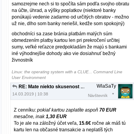
samozrejme nech si to spočíta sám podľa svojho obratu
na účte, úhrad, a výšky poplatkov (niektoré banky
ponúkajú vedenie zadarmo od určitých obratov - možno
už nie, dlho som banky neriešil, kedže som spokojný)
obchodníci sa zase bránia platbám malých súm
obmedzením platby kartou len pri prekročení určitej
sumy, veľké reťazce predpokladám že majú s bankami
iné výhodnejšie dohody ako vie dosiahnuť bežný
živnostník
Linux: the operating system with a CLUE... Command Line
User Environment
WlaSaTy
RE: Mate niekto skusenost s Paysafecard?
14.03.2019 | 10:38
Návštevník
Z cenníku:
pokiaľ kartou zaplatíte aspoň
70 EUR
mesačne, inak
1,30 EUR
To je ale na záložný účet veľa,
15.6€
ročne ak máš tú
kartu len na občasné transakcie a neplatíš tých