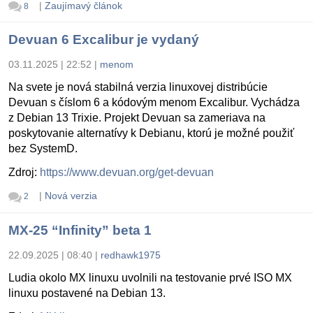
|
Zaujímavý článok
8
Devuan 6 Excalibur je vydaný
03.11.2025 | 22:52
|
menom
Na svete je nová stabilná verzia linuxovej distribúcie
Devuan s číslom 6 a kódovým menom Excalibur. Vychádza
z Debian 13 Trixie. Projekt Devuan sa zameriava na
poskytovanie alternatívy k Debianu, ktorú je možné použiť
bez SystemD.
Zdroj:
https://www.devuan.org/get-devuan
|
Nová verzia
2
MX-25 “Infinity” beta 1
22.09.2025 | 08:40
|
redhawk1975
Ludia okolo MX linuxu uvolnili na testovanie prvé ISO MX
linuxu postavené na Debian 13.