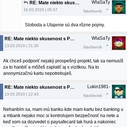
WlaSaTy
RE: Mate niekto skusenost s Paysafecard?
16.03.2019 | 05:57
Návštevník
Sloboda a Utajenie sú dva rôzne pojmy.
WlaSaTy
RE: Mate niekto skusenost s Paysafecard?
13.03.2019 | 21:20
Návštevník
Ak chceš podporiť nejaký prospešný projekt, tak sa nemusíš
za to hanbiť a môžeš zaplatiť aj s vizitkou. Na to
anonymizačnú kartu nepotrebuješ.
Lukin1981-
RE: Mate niekto skusenost s Paysafecard?
13.03.2019 | 22:43
Návštevník
Nehanbím sa, mam inú banku kde mam kartu bez banking u
a mbank nejako moc si kontrolujem bezpečnosť na nete a
keď som sa dozvedel o paysafecard tak hurá a nakoniec