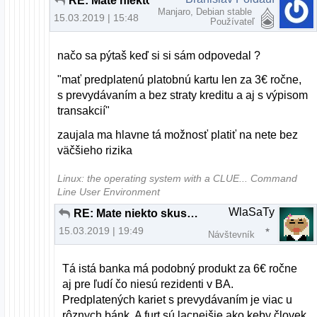
RE: Mate niekto skusenost s Paysafecard?
Manjaro, Debian stable
15.03.2019 | 15:48
Používateľ
načo sa pýtaš keď si si sám odpovedal ?
"mať predplatenú platobnú kartu len za 3€ ročne,
s prevydávaním a bez straty kreditu a aj s výpisom
transakcií"
zaujala ma hlavne tá možnosť platiť na nete bez
väčšieho rizika
Linux: the operating system with a CLUE... Command
Line User Environment
WlaSaTy
RE: Mate niekto skusenost s Paysafecard?
15.03.2019 | 19:49
Návštevník
Tá istá banka má podobný produkt za 6€ ročne
aj pre ľudí čo niesú rezidenti v BA.
Predplatených kariet s prevydávaním je viac u
rôznych bánk. A furt sú lacnejšie ako keby človek