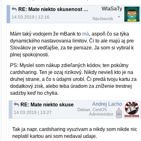
WlaSaTy
RE: Mate niekto skusenost s Paysafecard?
14.03.2019 | 12:16
Návštevník
Mám taký vodojem že mBank to
má
, aspoň čo sa týka
dynamického nastavovania limitov. Či to ale majú aj pre
Slovákov je vedľajšie, za tie peniaze. Ja som si vybral k
plnej spokojnosti.
PS: Myslel som nákup zdieľaných kódov, ten pokútny
cardsharing. Ten je ozaj rizikový. Nikdy nevieš kto je na
druhej strane, a čo s údajmi urobí. Či predá tvoju kartu za
dodatkový zisk, alebo teba úradom za zníženie trestnej
sadzby keď ho chytia.
Andrej Lacho
RE: Mate niekto skusenost s Paysafecard?
Debian, CentOS ...
14.03.2019 | 13:27
Administrátor
Tak ja napr. cardsharing vyuzivam a nikdy som nikde nic
neplatil kartou ani som nedaval udaje.