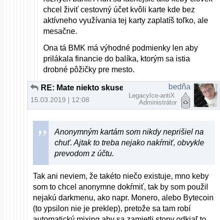
chcel živiť cestovný účet kvôli karte kde bez
aktívneho využívania tej karty zaplatíš toľko, ale
mesačne.
Ona tá BMK má výhodné podmienky len aby
prilákala financie do balíka, ktorým sa istia
drobné pôžičky pre mesto.
bedňa
RE: Mate niekto skusenost s Paysafecard?
LegacyIce-antiX
15.03.2019 | 12:08
Administrátor
Anonymným kartám som nikdy neprišiel na
chuť. Ajtak to treba nejako nakŕmiť, obvykle
prevodom z účtu.
Tak ani neviem, že takéto niečo existuje, mno keby
som to chcel anonymne dokŕmiť, tak by som použil
nejakú darkmenu, ako napr. Monero, alebo Bytecoin
(to ypsilon nie je preklep), pretože sa tam robí
automatický mixing aby sa zamietli stopy odkiaľ to