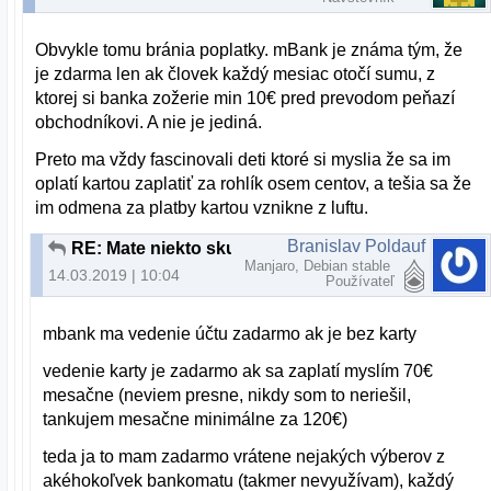
Obvykle tomu bránia poplatky. mBank je známa tým, že
je zdarma len ak človek každý mesiac otočí sumu, z
ktorej si banka zožerie min 10€ pred prevodom peňazí
obchodníkovi. A nie je jediná.
Preto ma vždy fascinovali deti ktoré si myslia že sa im
oplatí kartou zaplatiť za rohlík osem centov, a tešia sa že
im odmena za platby kartou vznikne z luftu.
Branislav Poldauf
RE: Mate niekto skusenost s Paysafecard?
Manjaro, Debian stable
14.03.2019 | 10:04
Používateľ
mbank ma vedenie účtu zadarmo ak je bez karty
vedenie karty je zadarmo ak sa zaplatí myslím 70€
mesačne (neviem presne, nikdy som to neriešil,
tankujem mesačne minimálne za 120€)
teda ja to mam zadarmo vrátene nejakých výberov z
akéhokoľvek bankomatu (takmer nevyužívam), každý