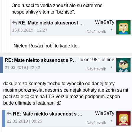
Ono rusaci to vedia zneuzit ale su extremne
nespolahlivy v tomto "biznise".
WlaSaTy
RE: Mate niekto skusenost s Paysafecard?
15.03.2019 | 12:27
Návštevník
Nielen Rusáci, robí to kade kto.
lukin1981-offline
RE: Mate niekto skusenost s Paysafecard?
21.03.2019 | 22:32
Návštevník
dakujem za komenty trochu to vybocilo od danej temy.
musim porozmyslat nesom sice nejak bohaty ale zorin sa mi
paci stale cakam na LTS verziu mozno podporim. aspon
bude ultimate s featurami :D
WlaSaTy
RE: Mate niekto skusenost s Paysafecard?
22.03.2019 | 09:25
Návštevník