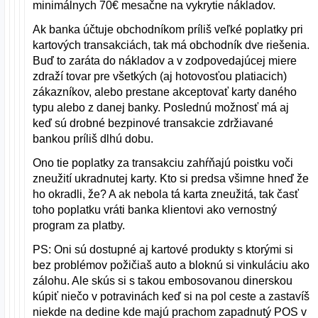
minimálnych 70€ mesačne na vykrytie nákladov.
Ak banka účtuje obchodníkom príliš veľké poplatky pri
kartových transakciách, tak má obchodník dve riešenia.
Buď to zaráta do nákladov a v zodpovedajúcej miere
zdraží tovar pre všetkých (aj hotovosťou platiacich)
zákazníkov, alebo prestane akceptovať karty daného
typu alebo z danej banky. Poslednú možnosť má aj
keď sú drobné bezpinové transakcie zdržiavané
bankou príliš dlhú dobu.
Ono tie poplatky za transakciu zahŕňajú poistku voči
zneužití ukradnutej karty. Kto si predsa všimne hneď že
ho okradli, že? A ak nebola tá karta zneužitá, tak časť
toho poplatku vráti banka klientovi ako vernostný
program za platby.
PS: Oni sú dostupné aj kartové produkty s ktorými si
bez problémov požičiaš auto a bloknú si vinkuláciu ako
zálohu. Ale skús si s takou embosovanou dinerskou
kúpiť niečo v potravinách keď si na pol ceste a zastavíš
niekde na dedine kde majú prachom zapadnutý POS v