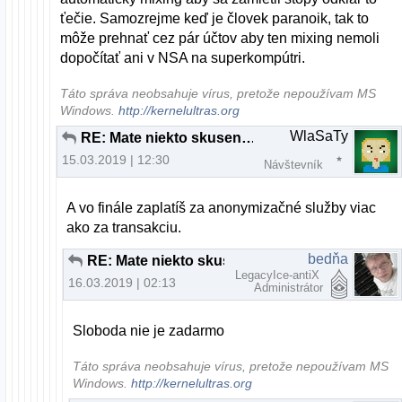
ťečie. Samozrejme keď je človek paranoik, tak to
môže prehnať cez pár účtov aby ten mixing nemoli
dopočítať ani v NSA na superkompútri.
Táto správa neobsahuje vírus, pretože nepoužívam MS
Windows.
http://kernelultras.org
WlaSaTy
RE: Mate niekto skusenost s Paysafecard?
15.03.2019 | 12:30
Návštevník
A vo finále zaplatíš za anonymizačné služby viac
ako za transakciu.
bedňa
RE: Mate niekto skusenost s Paysafecard?
LegacyIce-antiX
16.03.2019 | 02:13
Administrátor
Sloboda nie je zadarmo
Táto správa neobsahuje vírus, pretože nepoužívam MS
Windows.
http://kernelultras.org