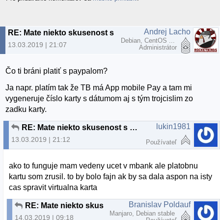
Andrej Lacho
RE: Mate niekto skusenost s Paysafecard?
Debian, CentOS ...
13.03.2019 | 21:07
Administrátor
Čo ti bráni platiť s paypalom?
Ja napr. platím tak že TB má App mobile Pay a tam mi
vygeneruje číslo karty s dátumom aj s tým trojcislim zo
zadku karty.
lukin1981
RE: Mate niekto skusenost s Paysafecard?
13.03.2019 | 21:12
Používateľ
ako to funguje mam vedeny ucet v mbank ale platobnu
kartu som zrusil. to by bolo fajn ak by sa dala aspon na isty
cas spravit virtualna karta
Branislav Poldauf
RE: Mate niekto skusenost s Paysafecard?
Manjaro, Debian stable
14.03.2019 | 09:18