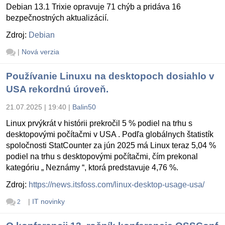
Debian 13.1 Trixie opravuje 71 chýb a pridáva 16
bezpečnostných aktualizácií.
Zdroj:
Debian
|
Nová verzia
Používanie Linuxu na desktopoch dosiahlo v
USA rekordnú úroveň.
21.07.2025 | 19:40
|
Balin50
Linux prvýkrát v histórii prekročil 5 % podiel na trhu s
desktopovými počítačmi v USA . Podľa globálnych štatistík
spoločnosti StatCounter za jún 2025 má Linux teraz 5,04 %
podiel na trhu s desktopovými počítačmi, čím prekonal
kategóriu „ Neznámy “, ktorá predstavuje 4,76 %.
Zdroj:
https://news.itsfoss.com/linux-desktop-usage-usa/
|
IT novinky
2