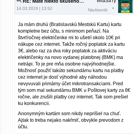
WlaSaTy
RE: Mate niekto skusenost s Paysafecard?
14.03.2019 | 13:52
Návštevník
Ja mám druhú (Bratislavskú Mestskú Kartu) kartu
kompletne bez účtu, s minimom peňazí. Na
štvrťročnej električenke mi to ušetrí okolo 10€ pri
nákupe cez internet. Takže ročný poplatok za kartu
3€, alebo raz za dva roky poplatok za aktiváciu
električenky na novo vydanej platobnej (BMK) ma
netrápi. To je pre mňa osobne najvýhodnejšie.
Možnosť použiť takúto sekundárnu kartu na platby
cez internet je dosť výhodné aby náhodou
nevyvuvali primárny účet mikrotransakciami. Pred
tým som mal sekundárnu BMK u Poštovej karty za 8€
ročne, ale zrušili platby cez internet. Tak som prešiel
ku konkurencii.
Anonymným kartám som nikdy neprišiel na chuť.
Ajtak to treba nejako nakŕmiť, obvykle prevodom z
účtu.