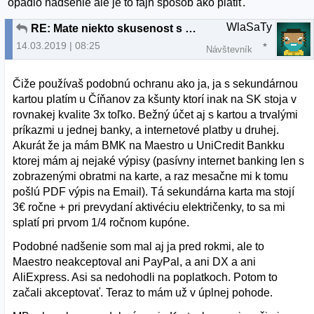
opadlo nadšenie alé je to fajn spôsob ako platiť.
WlaSaTy
RE: Mate niekto skusenost s Paysafecard?
14.03.2019 | 08:25
Návštevník
Čiže používaš podobnú ochranu ako ja, ja s sekundárnou
kartou platím u Číňanov za kšunty ktorí inak na SK stoja v
rovnakej kvalite 3x toľko. Bežný účet aj s kartou a trvalými
príkazmi u jednej banky, a internetové platby u druhej.
Akurát že ja mám BMK na Maestro u UniCredit Bankku
ktorej mám aj nejaké výpisy (pasívny internet banking len s
zobrazenými obratmi na karte, a raz mesačne mi k tomu
pošlú PDF výpis na Email). Tá sekundárna karta ma stojí
3€ ročne + pri prevydaní aktivéciu električenky, to sa mi
splatí pri prvom 1/4 ročnom kupóne.
Podobné nadšenie som mal aj ja pred rokmi, ale to
Maestro neakceptoval ani PayPal, a ani DX a ani
AliExpress. Asi sa nedohodli na poplatkoch. Potom to
začali akceptovať. Teraz to mám už v úplnej pohode.