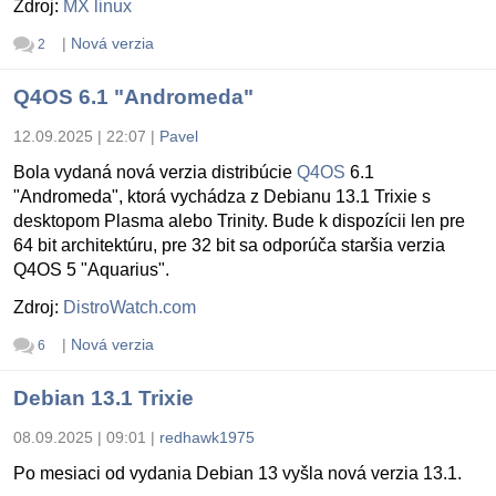
Zdroj:
MX linux
|
Nová verzia
2
Q4OS 6.1 "Andromeda"
12.09.2025 | 22:07
|
Pavel
Bola vydaná nová verzia distribúcie
Q4OS
6.1
"Andromeda", ktorá vychádza z Debianu 13.1 Trixie s
desktopom Plasma alebo Trinity. Bude k dispozícii len pre
64 bit architektúru, pre 32 bit sa odporúča staršia verzia
Q4OS 5 "Aquarius".
Zdroj:
DistroWatch.com
|
Nová verzia
6
Debian 13.1 Trixie
08.09.2025 | 09:01
|
redhawk1975
Po mesiaci od vydania Debian 13 vyšla nová verzia 13.1.