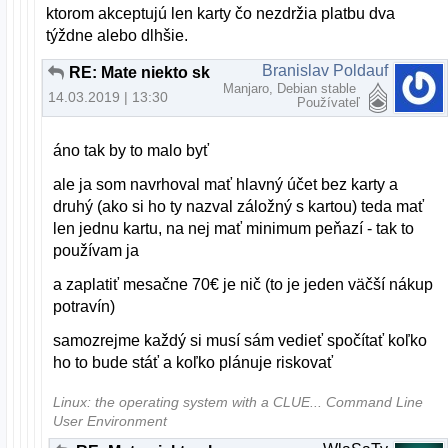
ktorom akceptujú len karty čo nezdržia platbu dva
týždne alebo dlhšie.
Branislav Poldauf
RE: Mate niekto skusenost s Paysafecard?
Manjaro, Debian stable
14.03.2019 | 13:30
Používateľ
áno tak by to malo byť
ale ja som navrhoval mať hlavný účet bez karty a
druhý (ako si ho ty nazval záložný s kartou) teda mať
len jednu kartu, na nej mať minimum peňazí - tak to
používam ja
a zaplatiť mesačne 70€ je nič (to je jeden väčší nákup
potravín)
samozrejme každý si musí sám vedieť spočítať koľko
ho to bude stáť a koľko plánuje riskovať
Linux: the operating system with a CLUE... Command Line
User Environment