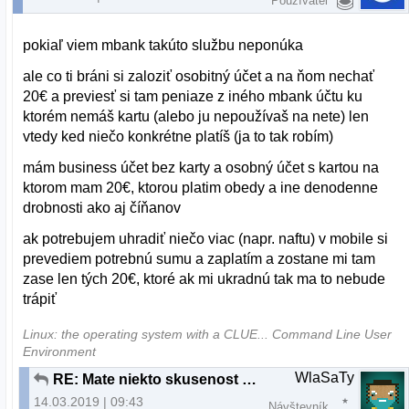
Používateľ
pokiaľ viem mbank takúto službu neponúka
ale co ti bráni si zaloziť osobitný účet a na ňom nechať
20€ a previesť si tam peniaze z iného mbank účtu ku
ktorém nemáš kartu (alebo ju nepoužívaš na nete) len
vtedy ked niečo konkrétne platíš (ja to tak robím)
mám business účet bez karty a osobný účet s kartou na
ktorom mam 20€, ktorou platim obedy a ine denodenne
drobnosti ako aj číňanov
ak potrebujem uhradiť niečo viac (napr. naftu) v mobile si
prevediem potrebnú sumu a zaplatím a zostane mi tam
zase len tých 20€, ktoré ak mi ukradnú tak ma to nebude
trápiť
Linux: the operating system with a CLUE... Command Line User
Environment
WlaSaTy
RE: Mate niekto skusenost s Paysafecard?
14.03.2019 | 09:43
Návštevník