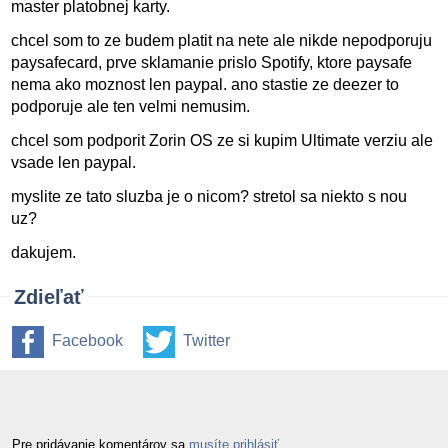
master platobnej karty.
chcel som to ze budem platit na nete ale nikde nepodporuju
paysafecard, prve sklamanie prislo Spotify, ktore paysafe
nema ako moznost len paypal. ano stastie ze deezer to
podporuje ale ten velmi nemusim.
chcel som podporit Zorin OS ze si kupim Ultimate verziu ale
vsade len paypal.
myslite ze tato sluzba je o nicom? stretol sa niekto s nou
uz?
dakujem.
Zdieľať
Facebook
Twitter
Pre pridávanie komentárov sa
musíte prihlásiť
.