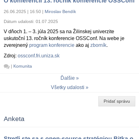
O konferencii 13. ročník konferencie OSSConf
26.06.2025 | 16:50
|
Miroslav Bendík
Dátum udalosti:
01.07.2025
V dňoch 1. – 3. júla 2025 sa na Žilinskej univerzite
uskutoční 13. ročník konferencie OSSConf. Na webe je
zverejnený
program konferencie
ako aj
zborník
.
Zdroj:
ossconf.fri.uniza.sk
|
Komunita
Ďalšie
Všetky udalosti
Pridať správu
Anketa
Stretli ste sa s open-source stratégiou Bitka o