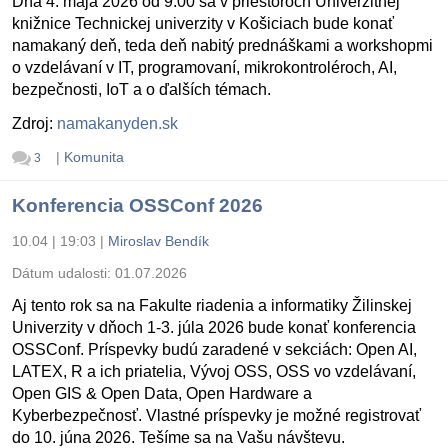
Dňa 4. mája 2026 od 9:00 sa v priestoroch Univerzitnej
knižnice Technickej univerzity v Košiciach bude konať
namakaný deň, teda deň nabitý prednáškami a workshopmi
o vzdelávaní v IT, programovaní, mikrokontroléroch, AI,
bezpečnosti, IoT a o ďalších témach.
Zdroj:
namakanyden.sk
|
Komunita
3
Konferencia OSSConf 2026
10.04 | 19:03
|
Miroslav Bendík
Dátum udalosti:
01.07.2026
Aj tento rok sa na Fakulte riadenia a informatiky Žilinskej
Univerzity v dňoch 1-3. júla 2026 bude konať konferencia
OSSConf. Príspevky budú zaradené v sekciách: Open AI,
LATEX, R a ich priatelia, Vývoj OSS, OSS vo vzdelávaní,
Open GIS & Open Data, Open Hardware a
Kyberbezpečnosť. Vlastné príspevky je možné registrovať
do 10. júna 2026. Tešíme sa na Vašu návštevu.