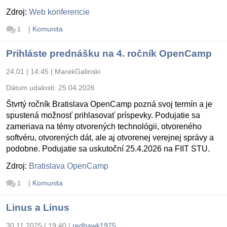
Zdroj:
Web konferencie
|
Komunita
1
Prihláste prednášku na 4. ročník OpenCamp
24.01 | 14:45
|
MarekGalinski
Dátum udalosti:
25.04.2026
Štvrtý ročník Bratislava OpenCamp pozná svoj termín a je
spustená možnosť prihlasovať príspevky. Podujatie sa
zameriava na témy otvorených technológii, otvoreného
softvéru, otvorených dát, ale aj otvorenej verejnej správy a
podobne. Podujatie sa uskutoční 25.4.2026 na FIIT STU.
Zdroj:
Bratislava OpenCamp
|
Komunita
1
Linus a Linus
30.11.2025 | 19:40
|
redhawk1975