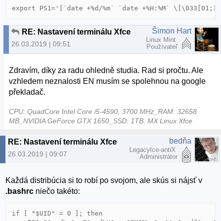
export PS1='[`date +%d/%m` `date +%H:%M` \[\033[01;3
Šimon Hart
RE: Nastavení terminálu Xfce
Linux Mint
26.03.2019 | 09:51
Používateľ
Zdravím, díky za radu ohledně studia. Rad si pročtu. Ale
vzhledem neznalosti EN musím se spolehnou na google
překladač.
CPU: QuadCore Intel Core i5-4590, 3700 MHz_RAM: 32658
MB_NVIDIA GeForce GTX 1650_SSD: 1TB. MX Linux Xfce
bedňa
RE: Nastavení terminálu Xfce
LegacyIce-antiX
26.03.2019 | 09:07
Administrátor
Každá distribúcia si to robí po svojom, ale skús si nájsť v
.bashrc
niečo takéto:
if [ "$UID" = 0 ]; then
