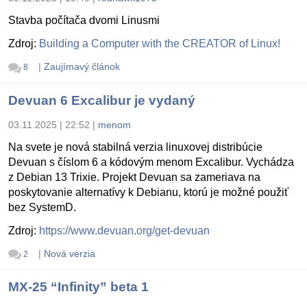
Stavba počítača dvomi Linusmi
Zdroj:
Building a Computer with the CREATOR of Linux!
|
Zaujímavý článok
8
Devuan 6 Excalibur je vydaný
03.11.2025 | 22:52
|
menom
Na svete je nová stabilná verzia linuxovej distribúcie
Devuan s číslom 6 a kódovým menom Excalibur. Vychádza
z Debian 13 Trixie. Projekt Devuan sa zameriava na
poskytovanie alternatívy k Debianu, ktorú je možné použiť
bez SystemD.
Zdroj:
https://www.devuan.org/get-devuan
|
Nová verzia
2
MX-25 “Infinity” beta 1