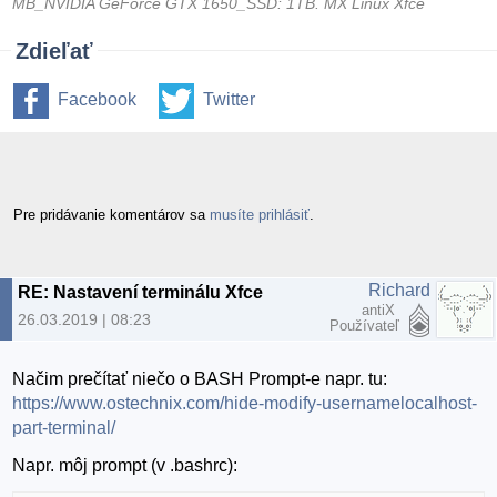
MB_NVIDIA GeForce GTX 1650_SSD: 1TB. MX Linux Xfce
Zdieľať
Facebook
Twitter
Pre pridávanie komentárov sa
musíte prihlásiť
.
Richard
RE: Nastavení terminálu Xfce
antiX
26.03.2019 | 08:23
Používateľ
Načim prečítať niečo o BASH Prompt-e napr. tu:
https://www.ostechnix.com/hide-modify-usernamelocalhost-
part-terminal/
Napr. môj prompt (v .bashrc):