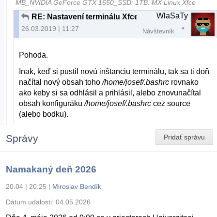
MB_NVIDIA GeForce GTX 1650_SSD: 1TB. MX Linux Xfce
WlaSaTy
RE: Nastavení terminálu Xfce
26.03.2019 | 11:27
Návštevník
Pohoda.
Inak, keď si pustil novú inštanciu terminálu, tak sa ti doň
načítal nový obsah toho
/home/josef/.bashrc
rovnako
ako keby si sa odhlásil a prihlásil, alebo znovunačítal
obsah konfiguráku
/home/josef/.bashrc
cez source
(alebo bodku).
Správy
Pridať správu
Namakaný deň 2026
20.04 | 20:25
|
Miroslav Bendík
Dátum udalosti:
04.05.2026