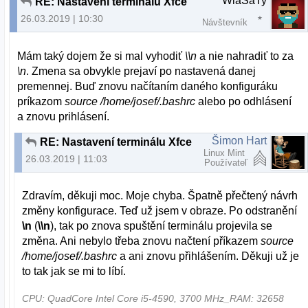
WlaSaTy
RE: Nastavení terminálu Xfce
26.03.2019 | 10:30
Návštevník
Mám taký dojem že si mal vyhodiť
\\n
a nie nahradiť to za
\n
. Zmena sa obvykle prejaví po nastavená danej
premennej. Buď znovu načítaním daného konfiguráku
príkazom
source /home/josef/.bashrc
alebo po odhlásení
a znovu prihlásení.
Šimon Hart
RE: Nastavení terminálu Xfce
Linux Mint
26.03.2019 | 11:03
Používateľ
Zdravím, děkuji moc. Moje chyba. Špatně přečtený návrh
změny konfigurace. Teď už jsem v obraze. Po odstranění
\n
(
\\n
), tak po znova spuštění terminálu projevila se
změna. Ani nebylo třeba znovu načtení příkazem
source
/home/josef/.bashrc
a ani znovu přihlášením. Děkuji už je
to tak jak se mi to líbí.
CPU: QuadCore Intel Core i5-4590, 3700 MHz_RAM: 32658