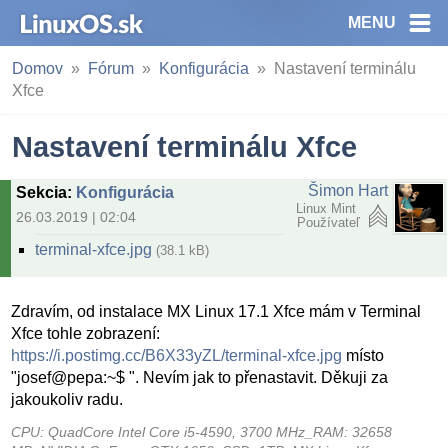
MENU
Domov
Fórum
Konfigurácia
Nastavení terminálu
Xfce
Nastavení terminálu Xfce
Šimon Hart
Sekcia
:
Konfigurácia
Linux Mint
26.03.2019 | 02:04
Používateľ
terminal-xfce.jpg
(38.1 kB)
Zdravím, od instalace MX Linux 17.1 Xfce mám v Terminal
Xfce tohle zobrazení:
https://i.postimg.cc/B6X33yZL/terminal-xfce.jpg
místo
"josef@pepa:~$ ". Nevím jak to přenastavit. Děkuji za
jakoukoliv radu.
CPU: QuadCore Intel Core i5-4590, 3700 MHz_RAM: 32658