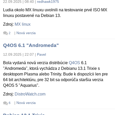
22.09.2025 | 08:40
|
redhawk1975
Ludia okolo MX linuxu uvolnili na testovanie prvé ISO MX
linuxu postavené na Debian 13.
Zdroj:
MX linux
|
Nová verzia
2
Q4OS 6.1 "Andromeda"
12.09.2025 | 22:07
|
Pavel
Bola vydaná nová verzia distribúcie
Q4OS
6.1
"Andromeda", ktorá vychádza z Debianu 13.1 Trixie s
desktopom Plasma alebo Trinity. Bude k dispozícii len pre
64 bit architektúru, pre 32 bit sa odporúča staršia verzia
Q4OS 5 "Aquarius".
Zdroj:
DistroWatch.com
|
Nová verzia
6