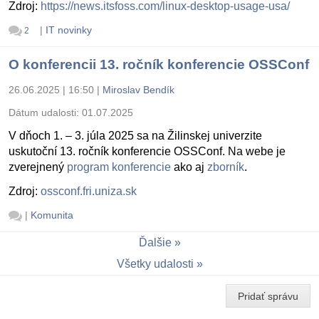
Zdroj:
https://news.itsfoss.com/linux-desktop-usage-usa/
|
IT novinky
2
O konferencii 13. ročník konferencie OSSConf
26.06.2025 | 16:50
|
Miroslav Bendík
Dátum udalosti:
01.07.2025
V dňoch 1. – 3. júla 2025 sa na Žilinskej univerzite
uskutoční 13. ročník konferencie OSSConf. Na webe je
zverejnený
program konferencie
ako aj
zborník
.
Zdroj:
ossconf.fri.uniza.sk
|
Komunita
Ďalšie
Všetky udalosti
Pridať správu