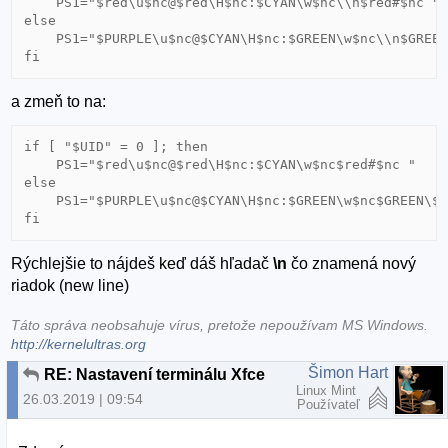
    PS1="$red\u$nc@$red\H$nc:$CYAN\w$nc\\n$red#$nc "

else

    PS1="$PURPLE\u$nc@$CYAN\H$nc:$GREEN\w$nc\\n$GREEN
fi
a zmeň to na:
if [ "$UID" = 0 ]; then

    PS1="$red\u$nc@$red\H$nc:$CYAN\w$nc$red#$nc "

else

    PS1="$PURPLE\u$nc@$CYAN\H$nc:$GREEN\w$nc$GREEN\$$
fi
Rýchlejšie to nájdeš keď dáš hľadač
\n
čo znamená nový
riadok (new line)
Táto správa neobsahuje vírus, pretože nepoužívam MS Windows.
http://kernelultras.org
Šimon Hart
RE: Nastavení terminálu Xfce
Linux Mint
26.03.2019 | 09:54
Používateľ