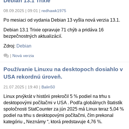
Debian 13.1 Trixie
08.09.2025 | 09:01
|
redhawk1975
Po mesiaci od vydania Debian 13 vyšla nová verzia 13.1.
Debian 13.1 Trixie opravuje 71 chýb a pridáva 16
bezpečnostných aktualizácií.
Zdroj:
Debian
|
Nová verzia
Používanie Linuxu na desktopoch dosiahlo v
USA rekordnú úroveň.
21.07.2025 | 19:40
|
Balin50
Linux prvýkrát v histórii prekročil 5 % podiel na trhu s
desktopovými počítačmi v USA . Podľa globálnych štatistík
spoločnosti StatCounter za jún 2025 má Linux teraz 5,04 %
podiel na trhu s desktopovými počítačmi, čím prekonal
kategóriu „ Neznámy “, ktorá predstavuje 4,76 %.