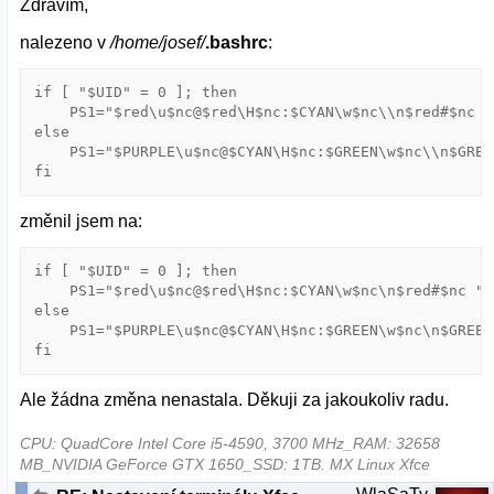
Zdravím,
nalezeno v
/home/josef/
.bashrc
:
if [ "$UID" = 0 ]; then

    PS1="$red\u$nc@$red\H$nc:$CYAN\w$nc\\n$red#$nc "

else

    PS1="$PURPLE\u$nc@$CYAN\H$nc:$GREEN\w$nc\\n$GREE
fi
změnil jsem na:
if [ "$UID" = 0 ]; then

    PS1="$red\u$nc@$red\H$nc:$CYAN\w$nc\n$red#$nc "

else

    PS1="$PURPLE\u$nc@$CYAN\H$nc:$GREEN\w$nc\n$GREEN
fi
Ale žádna změna nenastala. Děkuji za jakoukoliv radu.
CPU: QuadCore Intel Core i5-4590, 3700 MHz_RAM: 32658
MB_NVIDIA GeForce GTX 1650_SSD: 1TB. MX Linux Xfce