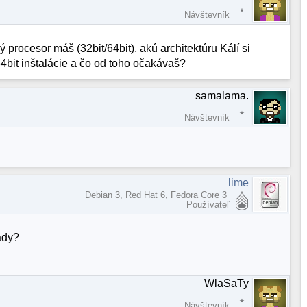
Návštevník
 procesor máš (32bit/64bit), akú architektúru Kálí si
64bit inštalácie a čo od toho očakávaš?
samalama.
Návštevník
lime
Debian 3, Red Hat 6, Fedora Core 3
Používateľ
lady?
WlaSaTy
Návštevník