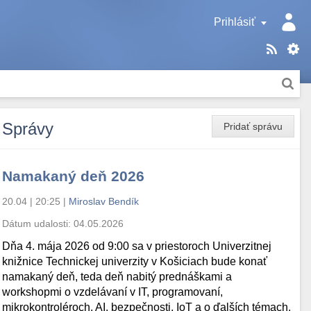
Prihlásiť
Správy
Pridať správu
Namakaný deň 2026
20.04 | 20:25
|
Miroslav Bendík
Dátum udalosti:
04.05.2026
Dňa 4. mája 2026 od 9:00 sa v priestoroch Univerzitnej
knižnice Technickej univerzity v Košiciach bude konať
namakaný deň, teda deň nabitý prednáškami a
workshopmi o vzdelávaní v IT, programovaní,
mikrokontroléroch, AI, bezpečnosti, IoT a o ďalších témach.