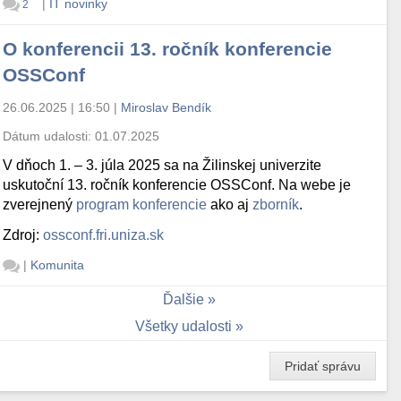
|
IT novinky
2
O konferencii 13. ročník konferencie
OSSConf
26.06.2025 | 16:50
|
Miroslav Bendík
Dátum udalosti:
01.07.2025
V dňoch 1. – 3. júla 2025 sa na Žilinskej univerzite
uskutoční 13. ročník konferencie OSSConf. Na webe je
zverejnený
program konferencie
ako aj
zborník
.
Zdroj:
ossconf.fri.uniza.sk
|
Komunita
Ďalšie
Všetky udalosti
Pridať správu