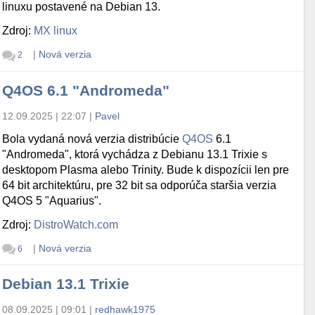
linuxu postavené na Debian 13.
Zdroj:
MX linux
|
Nová verzia
2
Q4OS 6.1 "Andromeda"
12.09.2025 | 22:07
|
Pavel
Bola vydaná nová verzia distribúcie
Q4OS
6.1
"Andromeda", ktorá vychádza z Debianu 13.1 Trixie s
desktopom Plasma alebo Trinity. Bude k dispozícii len pre
64 bit architektúru, pre 32 bit sa odporúča staršia verzia
Q4OS 5 "Aquarius".
Zdroj:
DistroWatch.com
|
Nová verzia
6
Debian 13.1 Trixie
08.09.2025 | 09:01
|
redhawk1975