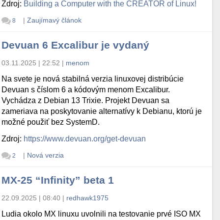
Zdroj:
Building a Computer with the CREATOR of Linux!
|
Zaujímavý článok
8
Devuan 6 Excalibur je vydaný
03.11.2025 | 22:52
|
menom
Na svete je nová stabilná verzia linuxovej distribúcie
Devuan s číslom 6 a kódovým menom Excalibur.
Vychádza z Debian 13 Trixie. Projekt Devuan sa
zameriava na poskytovanie alternatívy k Debianu, ktorú je
možné použiť bez SystemD.
Zdroj:
https://www.devuan.org/get-devuan
|
Nová verzia
2
MX-25 “Infinity” beta 1
22.09.2025 | 08:40
|
redhawk1975
Ludia okolo MX linuxu uvolnili na testovanie prvé ISO MX