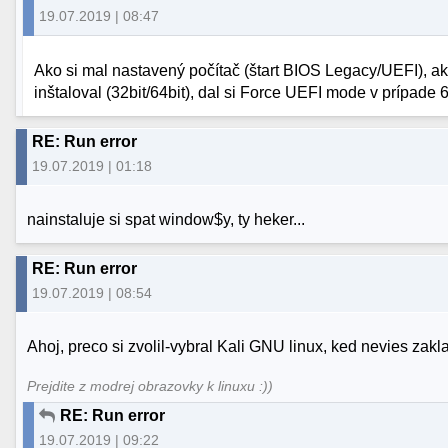
19.07.2019 | 08:47
Ako si mal nastavený počítač (štart BIOS Legacy/UEFI), aký
inštaloval (32bit/64bit), dal si Force UEFI mode v prípade 
RE: Run error
19.07.2019 | 01:18
nainstaluje si spat window$y, ty heker...
RE: Run error
19.07.2019 | 08:54
Ahoj, preco si zvolil-vybral Kali GNU linux, ked nevies zak
Prejdite z modrej obrazovky k linuxu :))
RE: Run error
19.07.2019 | 09:22