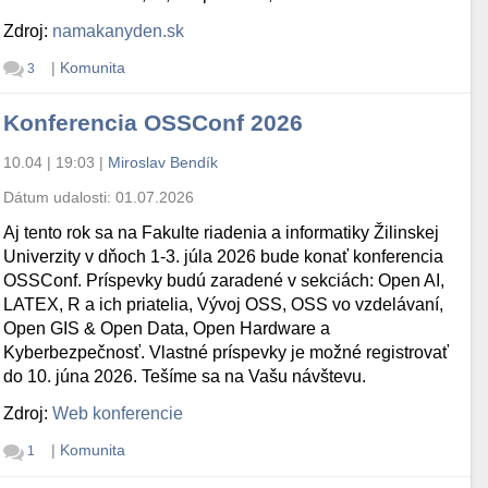
Zdroj:
namakanyden.sk
|
Komunita
3
Konferencia OSSConf 2026
10.04 | 19:03
|
Miroslav Bendík
Dátum udalosti:
01.07.2026
Aj tento rok sa na Fakulte riadenia a informatiky Žilinskej
Univerzity v dňoch 1-3. júla 2026 bude konať konferencia
OSSConf. Príspevky budú zaradené v sekciách: Open AI,
LATEX, R a ich priatelia, Vývoj OSS, OSS vo vzdelávaní,
Open GIS & Open Data, Open Hardware a
Kyberbezpečnosť. Vlastné príspevky je možné registrovať
do 10. júna 2026. Tešíme sa na Vašu návštevu.
Zdroj:
Web konferencie
|
Komunita
1