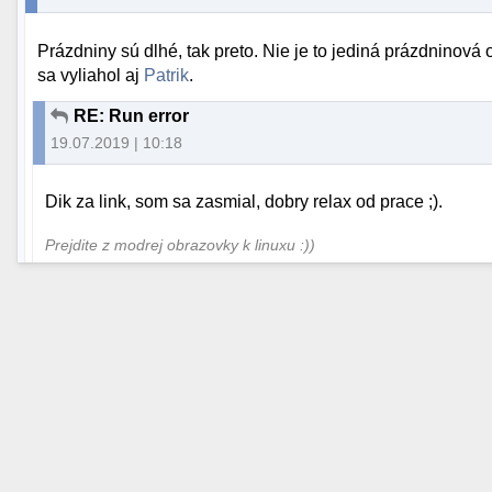
Prázdniny sú dlhé, tak preto. Nie je to jediná prázdninov
sa vyliahol aj
Patrik
.
RE: Run error
19.07.2019 | 10:18
Dik za link, som sa zasmial, dobry relax od prace ;).
Prejdite z modrej obrazovky k linuxu :))