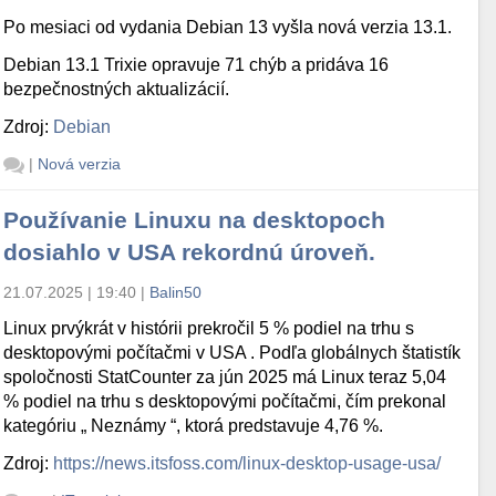
Po mesiaci od vydania Debian 13 vyšla nová verzia 13.1.
Debian 13.1 Trixie opravuje 71 chýb a pridáva 16
bezpečnostných aktualizácií.
Zdroj:
Debian
|
Nová verzia
Používanie Linuxu na desktopoch
dosiahlo v USA rekordnú úroveň.
21.07.2025 | 19:40
|
Balin50
Linux prvýkrát v histórii prekročil 5 % podiel na trhu s
desktopovými počítačmi v USA . Podľa globálnych štatistík
spoločnosti StatCounter za jún 2025 má Linux teraz 5,04
% podiel na trhu s desktopovými počítačmi, čím prekonal
kategóriu „ Neznámy “, ktorá predstavuje 4,76 %.
Zdroj:
https://news.itsfoss.com/linux-desktop-usage-usa/