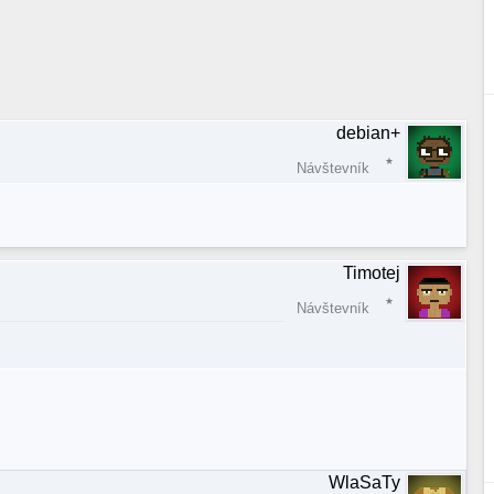
debian+
Návštevník
Timotej
Návštevník
WlaSaTy