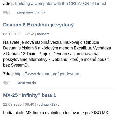
Zdroj:
Building a Computer with the CREATOR of Linux!
|
Zaujímavý článok
8
Devuan 6 Excalibur je vydaný
03.11.2025 | 22:52
|
menom
Na svete je nová stabilná verzia linuxovej distribúcie
Devuan s číslom 6 a kódovým menom Excalibur. Vychádza
z Debian 13 Trixie. Projekt Devuan sa zameriava na
poskytovanie alternatívy k Debianu, ktorú je možné použiť
bez SystemD.
Zdroj:
https://www.devuan.org/get-devuan
|
Nová verzia
2
MX-25 “Infinity” beta 1
22.09.2025 | 08:40
|
redhawk1975
Ludia okolo MX linuxu uvolnili na testovanie prvé ISO MX