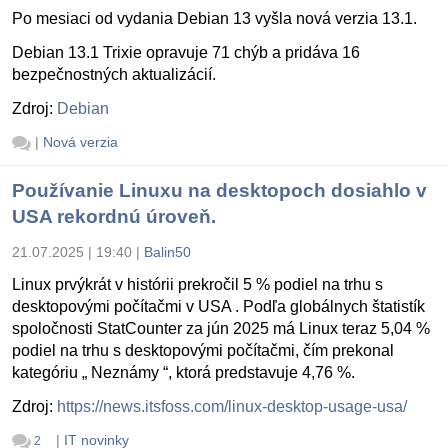
Po mesiaci od vydania Debian 13 vyšla nová verzia 13.1.
Debian 13.1 Trixie opravuje 71 chýb a pridáva 16
bezpečnostných aktualizácií.
Zdroj:
Debian
|
Nová verzia
Používanie Linuxu na desktopoch dosiahlo v
USA rekordnú úroveň.
21.07.2025 | 19:40
|
Balin50
Linux prvýkrát v histórii prekročil 5 % podiel na trhu s
desktopovými počítačmi v USA . Podľa globálnych štatistík
spoločnosti StatCounter za jún 2025 má Linux teraz 5,04 %
podiel na trhu s desktopovými počítačmi, čím prekonal
kategóriu „ Neznámy “, ktorá predstavuje 4,76 %.
Zdroj:
https://news.itsfoss.com/linux-desktop-usage-usa/
|
IT novinky
2