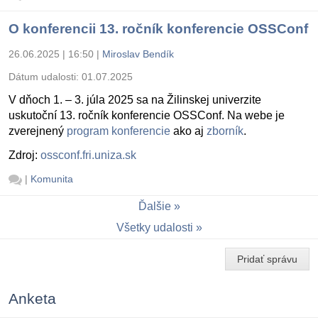
O konferencii 13. ročník konferencie OSSConf
26.06.2025 | 16:50
|
Miroslav Bendík
Dátum udalosti:
01.07.2025
V dňoch 1. – 3. júla 2025 sa na Žilinskej univerzite
uskutoční 13. ročník konferencie OSSConf. Na webe je
zverejnený
program konferencie
ako aj
zborník
.
Zdroj:
ossconf.fri.uniza.sk
|
Komunita
Ďalšie
Všetky udalosti
Pridať správu
Anketa