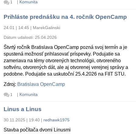
|
Komunita
1
Prihláste prednášku na 4. ročník OpenCamp
24.01 | 14:45
|
MarekGalinski
Dátum udalosti:
25.04.2026
Štvrtý ročník Bratislava OpenCamp pozná svoj termín a je
spustená možnosť prihlasovať príspevky. Podujatie sa
zameriava na témy otvorených technológii, otvoreného
softvéru, otvorených dát, ale aj otvorenej verejnej správy a
podobne. Podujatie sa uskutoční 25.4.2026 na FIIT STU.
Zdroj:
Bratislava OpenCamp
|
Komunita
1
Linus a Linus
30.11.2025 | 19:40
|
redhawk1975
Stavba počítača dvomi Linusmi