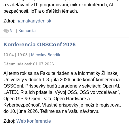
o vzdelávaní v IT, programovaní, mikrokontroléroch, AI,
bezpečnosti, IoT a o ďalších témach.
Zdroj:
namakanyden.sk
|
Komunita
3
Konferencia OSSConf 2026
10.04 | 19:03
|
Miroslav Bendík
Dátum udalosti:
01.07.2026
Aj tento rok sa na Fakulte riadenia a informatiky Žilinskej
Univerzity v dňoch 1-3. júla 2026 bude konať konferencia
OSSConf. Príspevky budú zaradené v sekciách: Open AI,
LATEX, R a ich priatelia, Vývoj OSS, OSS vo vzdelávaní,
Open GIS & Open Data, Open Hardware a
Kyberbezpečnosť. Vlastné príspevky je možné registrovať
do 10. júna 2026. Tešíme sa na Vašu návštevu.
Zdroj:
Web konferencie