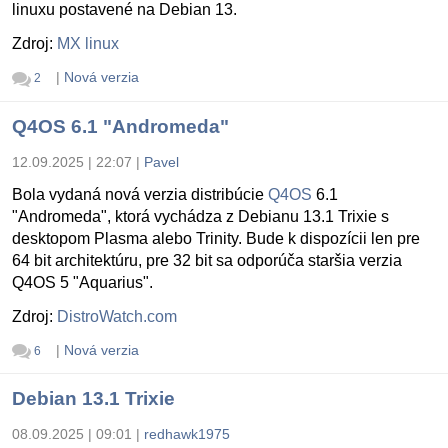
linuxu postavené na Debian 13.
Zdroj:
MX linux
|
Nová verzia
2
Q4OS 6.1 "Andromeda"
12.09.2025 | 22:07
|
Pavel
Bola vydaná nová verzia distribúcie
Q4OS
6.1
"Andromeda", ktorá vychádza z Debianu 13.1 Trixie s
desktopom Plasma alebo Trinity. Bude k dispozícii len pre
64 bit architektúru, pre 32 bit sa odporúča staršia verzia
Q4OS 5 "Aquarius".
Zdroj:
DistroWatch.com
|
Nová verzia
6
Debian 13.1 Trixie
08.09.2025 | 09:01
|
redhawk1975