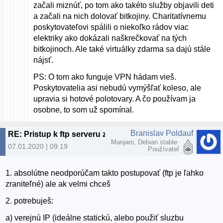
začali miznúť, po tom ako takéto služby objavili deti
a začali na nich dolovať bitkojiny. Charitatívnemu
poskytovateľovi spálili o niekoľko rádov viac
elektriky ako dokázali naškrečkovať na tých
bitkojinoch. Ale také virtuálky zdarma sa dajú stále
nájsť.
PS: O tom ako funguje VPN hádam vieš.
Poskytovatelia asi nebudú vymýšľať koleso, ale
upravia si hotové polotovary. A čo používam ja
osobne, to som už spomínal.
Branislav Poldauf
RE: Pristup k ftp serveru z inej ako domacej siete
Manjaro, Debian stable
07.01.2020 | 09:19
Používateľ
1. absolútne neodporúčam takto postupovať (ftp je ľahko
zraniteľné) ale ak velmi chceš
2. potrebuješ:
a) verejnú IP (ideálne statickú, alebo použiť sluzbu