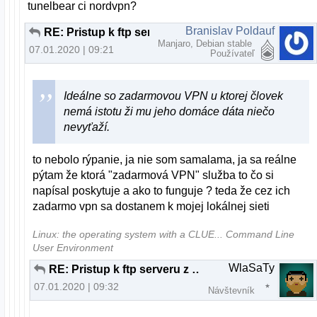
tunelbear ci nordvpn?
Branislav Poldauf
RE: Pristup k ftp serveru z inej ako domacej siete
Manjaro, Debian stable
07.01.2020 | 09:21
Používateľ
Ideálne so zadarmovou VPN u ktorej človek
nemá istotu ži mu jeho domáce dáta niečo
nevyťaží.
to nebolo rýpanie, ja nie som samalama, ja sa reálne
pýtam že ktorá "zadarmová VPN" služba to čo si
napísal poskytuje a ako to funguje ? teda že cez ich
zadarmo vpn sa dostanem k mojej lokálnej sieti
Linux: the operating system with a CLUE... Command Line
User Environment
WlaSaTy
RE: Pristup k ftp serveru z inej ako domacej siete
07.01.2020 | 09:32
Návštevník