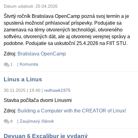
Dátum udalosti:
25.04.2026
Štvrtý ročník Bratislava OpenCamp pozná svoj termín a je
spustená možnosť prihlasovať príspevky. Podujatie sa
zameriava na témy otvorených technológii, otvoreného
softvéru, otvorených dát, ale aj otvorenej verejnej správy a
podobne. Podujatie sa uskutoční 25.4.2026 na FIIT STU.
Zdroj:
Bratislava OpenCamp
|
Komunita
1
Linus a Linus
30.11.2025 | 19:40
|
redhawk1975
Stavba počítača dvomi Linusmi
Zdroj:
Building a Computer with the CREATOR of Linux!
|
Zaujímavý článok
8
Devuan 6 Excalibur je vydaný