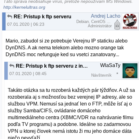
Táto správa neobsahuje vírus, pretože nepoužívam MS Windows.
http://kernelultras.org
Andrej Lacho
RE: Pristup k ftp serveru z inej ako domacej siete
Debian, CentOS ...
07.01.2020 | 06:23
Administrátor
Mario, zabudol si ze potrebuje Verejnu IP staticku alebo
DynDNS. A ak nema telekom alebo mozno orange tak
DynDNS moc nefunguje ked su vsetci zanatovany...
WlaSaTy
RE: Pristup k ftp serveru z inej ako domacej siete
07.01.2020 | 08:45
Návštevník
Takáto otázka sa tu rozoberá každých pár týždňov. A už sa
rozoberala aj s možnosťou bez verejnej IP adresy, ale so
službou VPM. Nemusí sa jednať len o FTP, môže ísť aj o
služby Samba/CIFS, ovládanie domáceho
multimediálneho centra (XBMC/VDR na nahrávanie filmu
podľa TV programu) a podobne. Ideálne so zadarmovou
VPN u ktorej človek nemá istotu ži mu jeho domáce dáta
niečo nevyťaží.