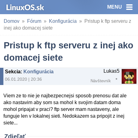
MENU
Domov
Fórum
Konfigurácia
Pristup k ftp serveru z
inej ako domacej siete
Pristup k ftp serveru z inej ako
domacej siete
Lukas5
Sekcia
:
Konfigurácia
06.01.2020 | 20:36
Návštevník
Viem ze to nie je najbezpecnejsi sposob prenosu dat ale
ako nastavim aby som sa mohol k svojim datam doma
mohol pripajat v praci? ftp server mam nastaveny, ale
funguje len v lokalnej sieti. Nedokazem sa pripojit z inej
siete...
Zdieľať