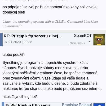
po pripojení sa tvoj pc bude správať ako keby bol v tvojej
domácej sieti
Linux: the operating system with a CLUE... Command Line User
Environment
SpamBOT
RE: Pristup k ftp serveru z inej ako domacej siete
07.01.2020 | 09:58
Návštevník
alebo použiť:
Syncthing je program na nepretržitú synchronizáciu
súborov. Synchronizuje súbory medzi dvoma alebo
viacerými počítačmi v reálnom čase, bezpečne chránené
pred zvedavými očami. Vaše údaje sú vaše údaje a
zaslúžite si vybrať, kde budú uložené, či budú zdieľané s
niektorou treťou stranou a ako budú prenášané cez internet.
https://syncthing.net/
Branislav Poldauf
RE: Pristup k ftp serveru z inej ako domacej siete