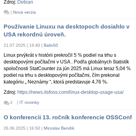
Zdroj:
Debian
|
Nová verzia
Používanie Linuxu na desktopoch dosiahlo v
USA rekordnú úroveň.
21.07.2025 | 19:40
|
Balin50
Linux prvýkrát v histórii prekročil 5 % podiel na trhu s
desktopovými počítačmi v USA . Podľa globálnych štatistík
spoločnosti StatCounter za jún 2025 má Linux teraz 5,04 %
podiel na trhu s desktopovými počítačmi, čím prekonal
kategóriu „ Neznámy “, ktorá predstavuje 4,76 %.
Zdroj:
https://news.itsfoss.com/linux-desktop-usage-usa/
|
IT novinky
2
O konferencii 13. ročník konferencie OSSConf
26.06.2025 | 16:50
|
Miroslav Bendík