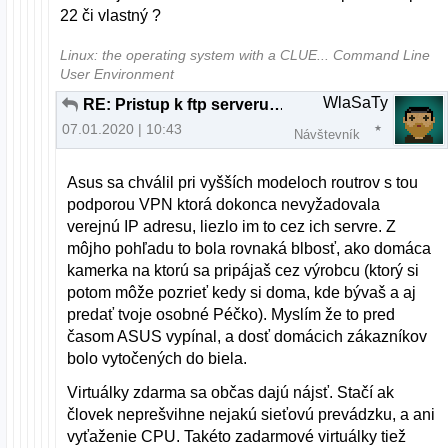
22 či vlastný ?
Linux: the operating system with a CLUE... Command Line
User Environment
WlaSaTy
RE: Pristup k ftp serveru z inej ako domacej siete
07.01.2020 | 10:43
Návštevník
Asus sa chválil pri vyšších modeloch routrov s tou
podporou VPN ktorá dokonca nevyžadovala
verejnú IP adresu, liezlo im to cez ich servre. Z
môjho pohľadu to bola rovnaká blbosť, ako domáca
kamerka na ktorú sa pripájaš cez výrobcu (ktorý si
potom môže pozrieť kedy si doma, kde bývaš a aj
predať tvoje osobné Péčko). Myslím že to pred
časom ASUS vypínal, a dosť domácich zákazníkov
bolo vytočených do biela.
Virtuálky zdarma sa občas dajú nájsť. Stačí ak
človek neprešvihne nejakú sieťovú prevádzku, a ani
vyťaženie CPU. Takéto zadarmové virtuálky tiež