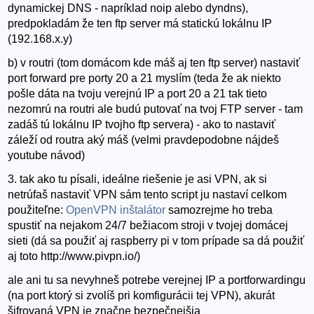
dynamickej DNS - napríklad noip alebo dyndns),
predpokladám že ten ftp server má statickú lokálnu IP
(192.168.x.y)
b) v routri (tom domácom kde máš aj ten ftp server) nastaviť
port forward pre porty 20 a 21 myslím (teda že ak niekto
pošle dáta na tvoju verejnú IP a port 20 a 21 tak tieto
nezomrú na routri ale budú putovať na tvoj FTP server - tam
zadáš tú lokálnu IP tvojho ftp servera) - ako to nastaviť
záleží od routra aký máš (velmi pravdepodobne nájdeš
youtube návod)
3. tak ako tu písali, ideálne riešenie je asi VPN, ak si
netrúfaš nastaviť VPN sám tento script ju nastaví celkom
použiteľne:
OpenVPN inštalátor
samozrejme ho treba
spustiť na nejakom 24/7 bežiacom stroji v tvojej domácej
sieti (dá sa použiť aj raspberry pi v tom prípade sa dá použiť
aj toto http://www.pivpn.io/)
ale ani tu sa nevyhneš potrebe verejnej IP a portforwardingu
(na port ktorý si zvolíš pri komfigurácii tej VPN), akurát
šifrovaná VPN je značne bezpečnejšia