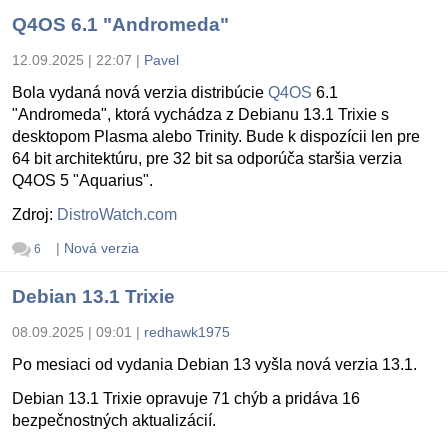
Q4OS 6.1 "Andromeda"
12.09.2025 | 22:07
|
Pavel
Bola vydaná nová verzia distribúcie
Q4OS
6.1
"Andromeda", ktorá vychádza z Debianu 13.1 Trixie s
desktopom Plasma alebo Trinity. Bude k dispozícii len pre
64 bit architektúru, pre 32 bit sa odporúča staršia verzia
Q4OS 5 "Aquarius".
Zdroj:
DistroWatch.com
|
Nová verzia
6
Debian 13.1 Trixie
08.09.2025 | 09:01
|
redhawk1975
Po mesiaci od vydania Debian 13 vyšla nová verzia 13.1.
Debian 13.1 Trixie opravuje 71 chýb a pridáva 16
bezpečnostných aktualizácií.