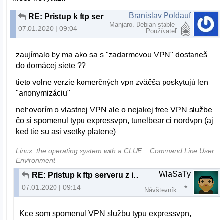
Branislav Poldauf
RE: Pristup k ftp serveru z inej ako domacej siete
Manjaro, Debian stable
07.01.2020 | 09:04
Používateľ
zaujímalo by ma ako sa s "zadarmovou VPN" dostaneš
do domácej siete ??
tieto volne verzie komerčných vpn zväčša poskytujú len
"anonymizáciu"
nehovorím o vlastnej VPN ale o nejakej free VPN službe
čo si spomenul typu expressvpn, tunelbear ci nordvpn (aj
ked tie su asi vsetky platene)
Linux: the operating system with a CLUE... Command Line User
Environment
WlaSaTy
RE: Pristup k ftp serveru z inej ako domacej siete
07.01.2020 | 09:14
Návštevník
Kde som spomenul VPN službu typu expressvpn,