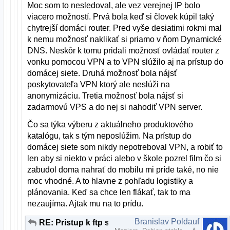
Moc som to nesledoval, ale vez verejnej IP bolo
viacero možností. Prvá bola keď si človek kúpil taký
chytrejší domáci router. Pred vyše desiatimi rokmi mal
k nemu možnosť naklikať si priamo v ňom Dynamické
DNS. Neskôr k tomu pridali možnosť ovládať router z
vonku pomocou VPN a to VPN slúžilo aj na prístup do
domácej siete. Druhá možnosť bola nájsť
poskytovateľa VPN ktorý ale neslúži na
anonymizáciu. Tretia možnosť bola nájsť si
zadarmovú VPS a do nej si nahodiť VPN server.
Čo sa týka výberu z aktuálneho produktového
katalógu, tak s tým neposlúžim. Na prístup do
domácej siete som nikdy nepotreboval VPN, a robiť to
len aby si niekto v práci alebo v škole pozrel film čo si
zabudol doma nahrať do mobilu mi príde také, no nie
moc vhodné. A to hlavne z pohľadu logistiky a
plánovania. Keď sa chce len flákať, tak to ma
nezaujíma. Ajtak mu na to prídu.
Branislav Poldauf
RE: Pristup k ftp serveru z inej ako domacej siete