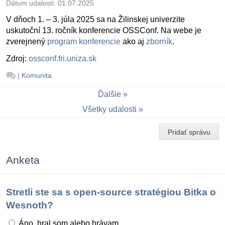
Dátum udalosti:
01.07.2025
V dňoch 1. – 3. júla 2025 sa na Žilinskej univerzite
uskutoční 13. ročník konferencie OSSConf. Na webe je
zverejnený
program konferencie
ako aj
zborník
.
Zdroj:
ossconf.fri.uniza.sk
|
Komunita
Ďalšie
Všetky udalosti
Pridať správu
Anketa
Stretli ste sa s open-source stratégiou Bitka o
Wesnoth?
Áno, hral som alebo hrávam