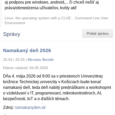
aj podporu pre windows, android,... či chceš riešiť aj
práva/obmedzenia užívateľov, kvóty atď
Linux: the operating system with a CLUE... Command Line User
Environment
Správy
Pridať správu
Namakaný deň 2026
20.04 | 20:25
|
Miroslav Bendík
Dátum udalosti:
04.05.2026
Dňa 4. mája 2026 od 9:00 sa v priestoroch Univerzitnej
knižnice Technickej univerzity v Košiciach bude konať
namakaný deň, teda deň nabitý prednáškami a workshopmi
o vzdelávaní v IT, programovaní, mikrokontroléroch, AI,
bezpečnosti, IoT a o ďalších témach.
Zdroj:
namakanyden.sk