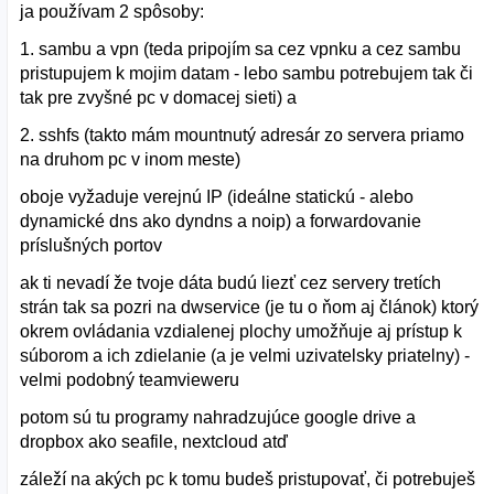
ja používam 2 spôsoby:
1. sambu a vpn (teda pripojím sa cez vpnku a cez sambu
pristupujem k mojim datam - lebo sambu potrebujem tak či
tak pre zvyšné pc v domacej sieti) a
2. sshfs (takto mám mountnutý adresár zo servera priamo
na druhom pc v inom meste)
oboje vyžaduje verejnú IP (ideálne statickú - alebo
dynamické dns ako dyndns a noip) a forwardovanie
príslušných portov
ak ti nevadí že tvoje dáta budú liezť cez servery tretích
strán tak sa pozri na dwservice (je tu o ňom aj článok) ktorý
okrem ovládania vzdialenej plochy umožňuje aj prístup k
súborom a ich zdielanie (a je velmi uzivatelsky priatelny) -
velmi podobný teamvieweru
potom sú tu programy nahradzujúce google drive a
dropbox ako seafile, nextcloud atď
záleží na akých pc k tomu budeš pristupovať, či potrebuješ