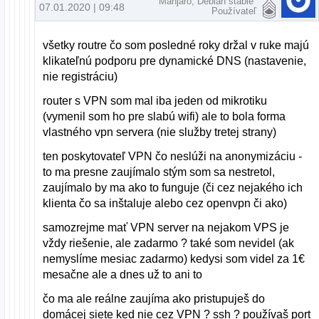
Manjaro, Debian stable
07.01.2020 | 09:48
Používateľ
všetky routre čo som posledné roky držal v ruke majú
klikateľnú podporu pre dynamické DNS (nastavenie,
nie registráciu)
router s VPN som mal iba jeden od mikrotiku
(vymenil som ho pre slabú wifi) ale to bola forma
vlastného vpn servera (nie služby tretej strany)
ten poskytovateľ VPN čo neslúži na anonymizáciu -
to ma presne zaujímalo stým som sa nestretol,
zaujímalo by ma ako to funguje (či cez nejakého ich
klienta čo sa inštaluje alebo cez openvpn či ako)
samozrejme mať VPN server na nejakom VPS je
vždy riešenie, ale zadarmo ? také som nevidel (ak
nemyslíme mesiac zadarmo) kedysi som videl za 1€
mesačne ale a dnes už to ani to
čo ma ale reálne zaujíma ako pristupuješ do
domácej siete ked nie cez VPN ? ssh ? používaš port