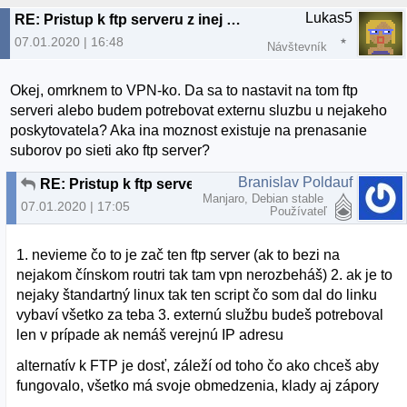
Lukas5
RE: Pristup k ftp serveru z inej ako domacej siete
07.01.2020 | 16:48
Návštevník
Okej, omrknem to VPN-ko. Da sa to nastavit na tom ftp
serveri alebo budem potrebovat externu sluzbu u nejakeho
poskytovatela? Aka ina moznost existuje na prenasanie
suborov po sieti ako ftp server?
Branislav Poldauf
RE: Pristup k ftp serveru z inej ako domacej siete
Manjaro, Debian stable
07.01.2020 | 17:05
Používateľ
1. nevieme čo to je zač ten ftp server (ak to bezi na
nejakom čínskom routri tak tam vpn nerozbeháš) 2. ak je to
nejaky štandartný linux tak ten script čo som dal do linku
vybaví všetko za teba 3. externú službu budeš potreboval
len v prípade ak nemáš verejnú IP adresu
alternatív k FTP je dosť, záleží od toho čo ako chceš aby
fungovalo, všetko má svoje obmedzenia, klady aj zápory