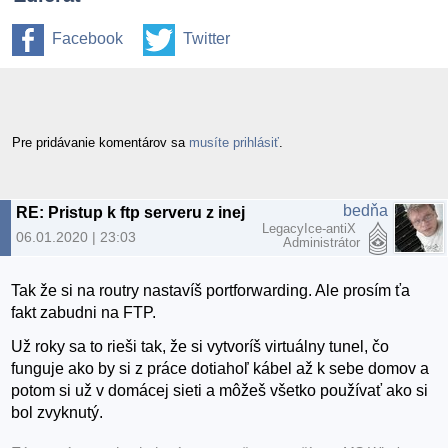
Facebook
Twitter
Pre pridávanie komentárov sa
musíte prihlásiť
.
bedňa
RE: Pristup k ftp serveru z inej ako domacej siete
LegacyIce-antiX
06.01.2020 | 23:03
Administrátor
Tak že si na routry nastavíš portforwarding. Ale prosím ťa
fakt zabudni na FTP.
Už roky sa to rieši tak, že si vytvoríš virtuálny tunel, čo
funguje ako by si z práce dotiahoľ kábel až k sebe domov a
potom si už v domácej sieti a môžeš všetko používať ako si
bol zvyknutý.