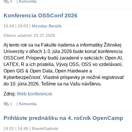
|
Komunita
3
Konferencia OSSConf 2026
10.04 | 19:03
|
Miroslav Bendík
Dátum udalosti:
01.07.2026
Aj tento rok sa na Fakulte riadenia a informatiky Žilinskej
Univerzity v dňoch 1-3. júla 2026 bude konať konferencia
OSSConf. Príspevky budú zaradené v sekciách: Open AI,
LATEX, R a ich priatelia, Vývoj OSS, OSS vo vzdelávaní,
Open GIS & Open Data, Open Hardware a
Kyberbezpečnosť. Vlastné príspevky je možné registrovať
do 10. júna 2026. Tešíme sa na Vašu návštevu.
Zdroj:
Web konferencie
|
Komunita
1
Prihláste prednášku na 4. ročník OpenCamp
24.01 | 14:45
|
MarekGalinski