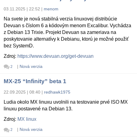
03.11.2025 | 22:52
|
menom
Na svete je nová stabilná verzia linuxovej distribúcie
Devuan s číslom 6 a kódovým menom Excalibur. Vychádza
z Debian 13 Trixie. Projekt Devuan sa zameriava na
poskytovanie alternatívy k Debianu, ktorú je možné použiť
bez SystemD.
Zdroj:
https://www.devuan.org/get-devuan
|
Nová verzia
2
MX-25 “Infinity” beta 1
22.09.2025 | 08:40
|
redhawk1975
Ludia okolo MX linuxu uvolnili na testovanie prvé ISO MX
linuxu postavené na Debian 13.
Zdroj:
MX linux
|
Nová verzia
2