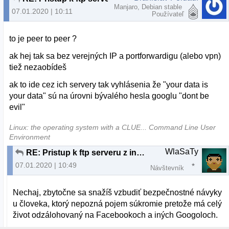
Manjaro, Debian stable
07.01.2020 | 10:11
Používateľ
to je peer to peer ?
ak hej tak sa bez verejných IP a portforwardigu (alebo vpn)
tiež nezaobídeš
ak to ide cez ich servery tak vyhlásenia že "your data is
your data" sú na úrovni bývalého hesla googlu "dont be
evil"
Linux: the operating system with a CLUE... Command Line User
Environment
WlaSaTy
RE: Pristup k ftp serveru z inej ako domacej siete
07.01.2020 | 10:49
Návštevník
Nechaj, zbytočne sa snažíš vzbudiť bezpečnostné návyky
u človeka, ktorý nepozná pojem súkromie pretože má celý
život odzálohovaný na Facebookoch a iných Googoloch.