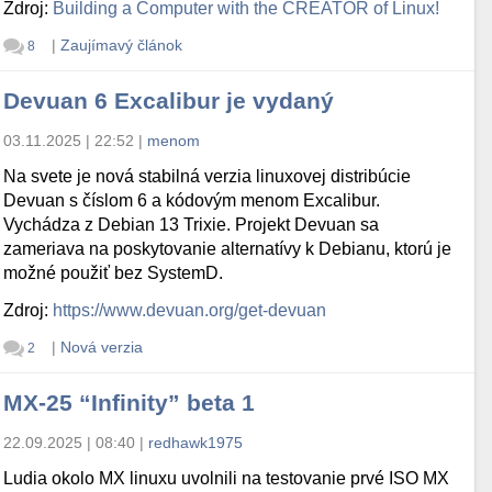
Zdroj:
Building a Computer with the CREATOR of Linux!
|
Zaujímavý článok
8
Devuan 6 Excalibur je vydaný
03.11.2025 | 22:52
|
menom
Na svete je nová stabilná verzia linuxovej distribúcie
Devuan s číslom 6 a kódovým menom Excalibur.
Vychádza z Debian 13 Trixie. Projekt Devuan sa
zameriava na poskytovanie alternatívy k Debianu, ktorú je
možné použiť bez SystemD.
Zdroj:
https://www.devuan.org/get-devuan
|
Nová verzia
2
MX-25 “Infinity” beta 1
22.09.2025 | 08:40
|
redhawk1975
Ludia okolo MX linuxu uvolnili na testovanie prvé ISO MX