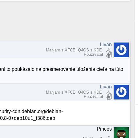
Livan
Manjaro s XFCE, Q4OS s KDE
Používateľ
vaní to poukázalo na presmerovanie uloženia cieľa na túto
Livan
Manjaro s XFCE, Q4OS s KDE
Používateľ
ecurity-cdn.debian.org/debian-
_3.0.8-0+deb10u1_i386.deb
Pinces