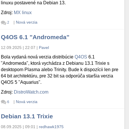
linuxu postavené na Debian 13.
Zdroj:
MX linux
|
Nová verzia
2
Q4OS 6.1 "Andromeda"
12.09.2025 | 22:07
|
Pavel
Bola vydaná nová verzia distribúcie
Q4OS
6.1
"Andromeda", ktorá vychádza z Debianu 13.1 Trixie s
desktopom Plasma alebo Trinity. Bude k dispozícii len pre
64 bit architektúru, pre 32 bit sa odporúča staršia verzia
Q4OS 5 "Aquarius".
Zdroj:
DistroWatch.com
|
Nová verzia
6
Debian 13.1 Trixie
08.09.2025 | 09:01
|
redhawk1975