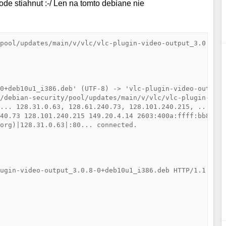
hode stiahnut :-/ Len na tomto debiane nie
pool/updates/main/v/vlc/vlc-plugin-video-output_3.0.8-0+
0+deb10u1_i386.deb' (UTF-8) -> 'vlc-plugin-video-output_
/debian-security/pool/updates/main/v/vlc/vlc-plugin-vide
... 128.31.0.63, 128.61.240.73, 128.101.240.215, ...

40.73 128.101.240.215 149.20.4.14 2603:400a:ffff:bb8::80
org)|128.31.0.63|:80... connected.

ugin-video-output_3.0.8-0+deb10u1_i386.deb HTTP/1.1
