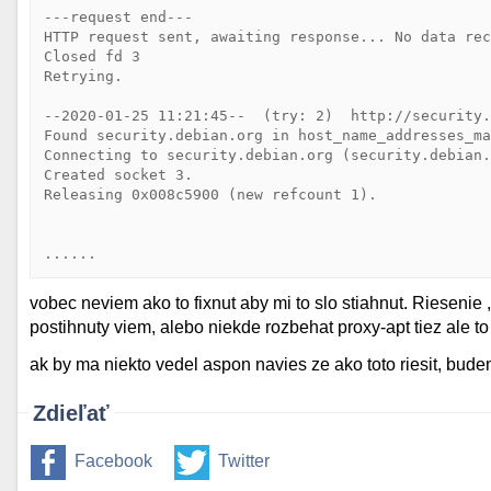
---request end---

HTTP request sent, awaiting response... No data rec
Closed fd 3

Retrying.

--2020-01-25 11:21:45--  (try: 2)  http://security.
Found security.debian.org in host_name_addresses_ma
Connecting to security.debian.org (security.debian.
Created socket 3.

Releasing 0x008c5900 (new refcount 1).

vobec neviem ako to fixnut aby mi to slo stiahnut. Riesenie
postihnuty viem, alebo niekde rozbehat proxy-apt tiez ale to 
ak by ma niekto vedel aspon navies ze ako toto riesit, bud
Zdieľať
Facebook
Twitter