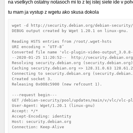
na vsetkych ostatny notasoch mi to z tej istej siete ide v po
tu mam ja vystup z wgetu ako skusa dokola
wget -d http://security.debian.org/debian-security/
DEBUG output created by Wget 1.20.1 on linux-gnu.

Reading HSTS entries from /root/.wget-hsts

URI encoding = ‘UTF-8’

Converted file name 'vlc-plugin-video-output_3.0.8-
--2020-01-25 11:20:52--  http://security.debian.org
Resolving security.debian.org (security.debian.org)
Caching security.debian.org => 128.31.0.63 128.61.2
Connecting to security.debian.org (security.debian.
Created socket 3.

Releasing 0x008c5900 (new refcount 1).

---request begin---

GET /debian-security/pool/updates/main/v/vlc/vlc-pl
User-Agent: Wget/1.20.1 (linux-gnu)

Accept: */*

Accept-Encoding: identity

Host: security.debian.org

Connection: Keep-Alive
