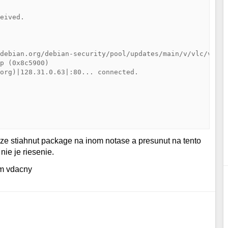
eived.

debian.org/debian-security/pool/updates/main/v/vlc/vlc-p
p (0x8c5900)

org)|128.31.0.63|:80... connected.

 ,ze stiahnut package na inom notase a presunut na tento
nie je riesenie.
em vdacny