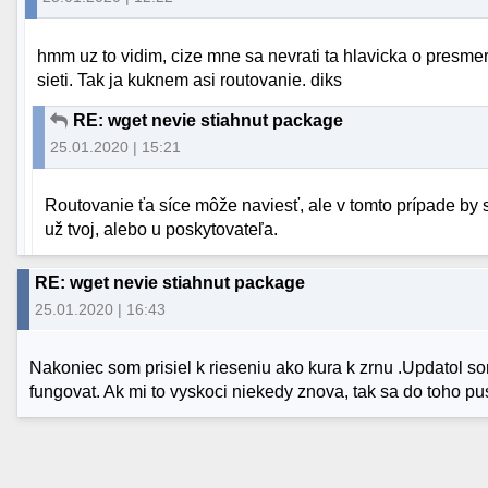
hmm uz to vidim, cize mne sa nevrati ta hlavicka o presmer
sieti. Tak ja kuknem asi routovanie. diks
RE: wget nevie stiahnut package
25.01.2020 | 15:21
Routovanie ťa síce môže naviesť, ale v tomto prípade by 
už tvoj, alebo u poskytovateľa.
RE: wget nevie stiahnut package
25.01.2020 | 16:43
Nakoniec som prisiel k rieseniu ako kura k zrnu .Updatol som
fungovat. Ak mi to vyskoci niekedy znova, tak sa do toho pu