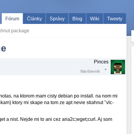
Fórum
Články
Správy
Blog
Wiki
Tweety
iahnut package
ge
Pinces
Návštevník
otas, na ktorom mam cisty debian po install. na nom mi
gikam) ktory mi skape na tom ze apt nevie stiahnut "vlc-
et a nist. Nejde mi to ani cez aria2c;wget;curl. Aj som