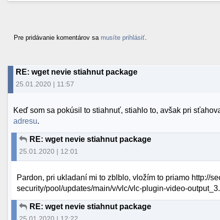
Pre pridávanie komentárov sa
musíte prihlásiť
.
RE: wget nevie stiahnut package
25.01.2020 | 11:57
Keď som sa pokúsil to stiahnuť, stiahlo to, avšak pri sťaho
adresu
.
RE: wget nevie stiahnut package
25.01.2020 | 12:01
Pardon, pri ukladaní mi to zblblo, vložím to priamo http://s
security/pool/updates/main/v/vlc/vlc-plugin-video-output
RE: wget nevie stiahnut package
25.01.2020 | 12:22