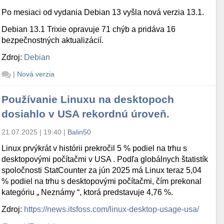
Po mesiaci od vydania Debian 13 vyšla nová verzia 13.1.
Debian 13.1 Trixie opravuje 71 chýb a pridáva 16
bezpečnostných aktualizácií.
Zdroj:
Debian
|
Nová verzia
Používanie Linuxu na desktopoch
dosiahlo v USA rekordnú úroveň.
21.07.2025 | 19:40
|
Balin50
Linux prvýkrát v histórii prekročil 5 % podiel na trhu s
desktopovými počítačmi v USA . Podľa globálnych štatistík
spoločnosti StatCounter za jún 2025 má Linux teraz 5,04
% podiel na trhu s desktopovými počítačmi, čím prekonal
kategóriu „ Neznámy “, ktorá predstavuje 4,76 %.
Zdroj:
https://news.itsfoss.com/linux-desktop-usage-usa/