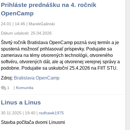
Prihláste prednášku na 4. ročník
OpenCamp
24.01 | 14:45
|
MarekGalinski
lugin-video-output_3.0.8-0+deb10u1_i386.deb

Dátum udalosti:
25.04.2026
Štvrtý ročník Bratislava OpenCamp pozná svoj termín a je
spustená možnosť prihlasovať príspevky. Podujatie sa
zameriava na témy otvorených technológii, otvoreného
softvéru, otvorených dát, ale aj otvorenej verejnej správy a
podobne. Podujatie sa uskutoční 25.4.2026 na FIIT STU.
Zdroj:
Bratislava OpenCamp
|
Komunita
1
Linus a Linus
30.11.2025 | 19:40
|
redhawk1975
Stavba počítača dvomi Linusmi