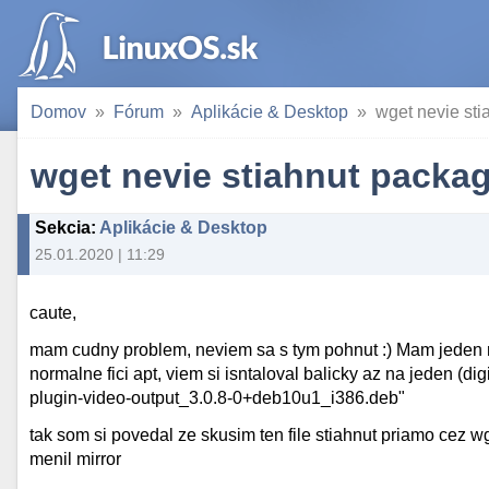
Domov
Fórum
Aplikácie & Desktop
wget nevie st
wget nevie stiahnut packa
Sekcia
:
Aplikácie & Desktop
25.01.2020 | 11:29
caute,
mam cudny problem, neviem sa s tym pohnut :) Mam jeden n
normalne fici apt, viem si isntaloval balicky az na jeden (di
plugin-video-output_3.0.8-0+deb10u1_i386.deb"
tak som si povedal ze skusim ten file stiahnut priamo cez wg
menil mirror