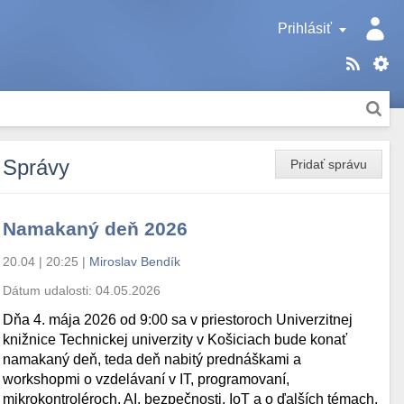
Prihlásiť
Správy
Pridať správu
Namakaný deň 2026
20.04 | 20:25
|
Miroslav Bendík
Dátum udalosti:
04.05.2026
Dňa 4. mája 2026 od 9:00 sa v priestoroch Univerzitnej
knižnice Technickej univerzity v Košiciach bude konať
namakaný deň, teda deň nabitý prednáškami a
workshopmi o vzdelávaní v IT, programovaní,
mikrokontroléroch, AI, bezpečnosti, IoT a o ďalších témach.