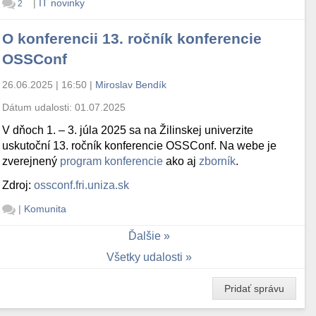
|
IT novinky
2
O konferencii 13. ročník konferencie
OSSConf
26.06.2025 | 16:50
|
Miroslav Bendík
Dátum udalosti:
01.07.2025
V dňoch 1. – 3. júla 2025 sa na Žilinskej univerzite
uskutoční 13. ročník konferencie OSSConf. Na webe je
zverejnený
program konferencie
ako aj
zborník
.
Zdroj:
ossconf.fri.uniza.sk
|
Komunita
Ďalšie
Všetky udalosti
Pridať správu