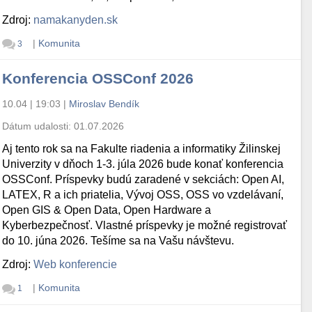
Zdroj:
namakanyden.sk
|
Komunita
3
deb10u1_i386.deb

Konferencia OSSConf 2026
10.04 | 19:03
|
Miroslav Bendík
3.0.8-0+deb10u1_i386.deb' (UTF-8)

Dátum udalosti:
01.07.2026
o-output_3.0.8-0+deb10u1_i386.deb

Aj tento rok sa na Fakulte riadenia a informatiky Žilinskej
1f:3f 2607:ea00:101:3c0b::1deb:215 2610:148:1f10:3::73 2
Univerzity v dňoch 1-3. júla 2026 bude konať konferencia
OSSConf. Príspevky budú zaradené v sekciách: Open AI,
LATEX, R a ich priatelia, Vývoj OSS, OSS vo vzdelávaní,
Open GIS & Open Data, Open Hardware a
Kyberbezpečnosť. Vlastné príspevky je možné registrovať
do 10. júna 2026. Tešíme sa na Vašu návštevu.
Zdroj:
Web konferencie
|
Komunita
1