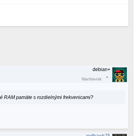
debian+
Návštevník
né RAM pamäte s rozdielnými frekvenicami?
redhawk75