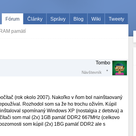
Fórum
Články
Správy
Blog
Wiki
Tweety
 RAM pamätí
Tombo
Návštevník
ítač (rok okolo 2007). Nakoľko v ňom bol nainštaovaný
epoužíval. Rozhodol som sa že ho trochu oživím. Kúpil
nštaloval spomínaný Windows XP (nostalgia z detstva) a
počítači som mal (2x) 1GB pamäť DDR2 667MHz (celkovo
nepozornosti som kúpil (2x) 1BG pamäť DDR2 ale s