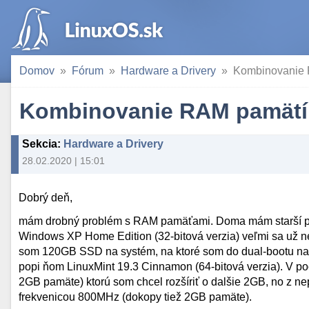
Domov
Fórum
Hardware a Drivery
Kombinovanie
Kombinovanie RAM pamätí
Sekcia
:
Hardware a Drivery
28.02.2020 | 15:01
Dobrý deň,
mám drobný problém s RAM pamäťami. Doma mám starší poč
Windows XP Home Edition (32-bitová verzia) veľmi sa už n
som 120GB SSD na systém, na ktoré som do dual-bootu nai
popi ňom LinuxMint 19.3 Cinnamon (64-bitová verzia). V 
2GB pamäte) ktorú som chcel rozšíriť o dalšie 2GB, no z 
frekvenicou 800MHz (dokopy tiež 2GB pamäte).