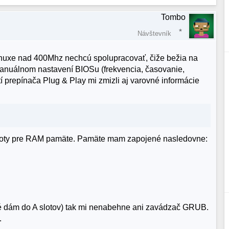
Tombo
Návštevník
inuxe nad 400Mhz nechcú spolupracovať, čiže bežia na
anuálnom nastavení BIOSu (frekvencia, časovanie,
í prepínača Plug & Play mi zmizli aj varovné informácie
loty pre RAM pamäte. Pamäte mam zapojené nasledovne:
aré dám do A slotov) tak mi nenabehne ani zavádzač GRUB.
.