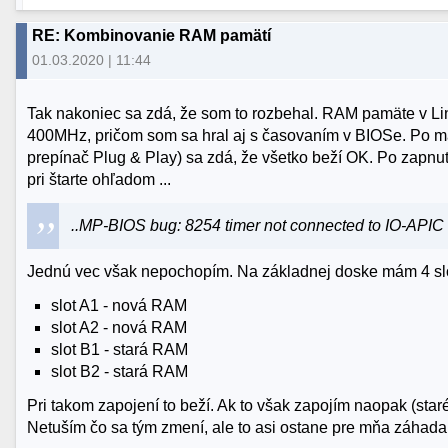
RE: Kombinovanie RAM pamätí
01.03.2020 | 11:44
Tak nakoniec sa zdá, že som to rozbehal. RAM pamäte v L
400MHz, pričom som sa hral aj s časovaním v BIOSe. Po m
prepínač Plug & Play) sa zdá, že všetko beží OK. Po zapnut
pri štarte ohľadom ...
..MP-BIOS bug: 8254 timer not connected to IO-APIC
Jednú vec však nepochopím. Na základnej doske mám 4 s
slot A1 - nová RAM
slot A2 - nová RAM
slot B1 - stará RAM
slot B2 - stará RAM
Pri takom zapojení to beží. Ak to však zapojím naopak (st
Netuším čo sa tým zmení, ale to asi ostane pre mňa záhada