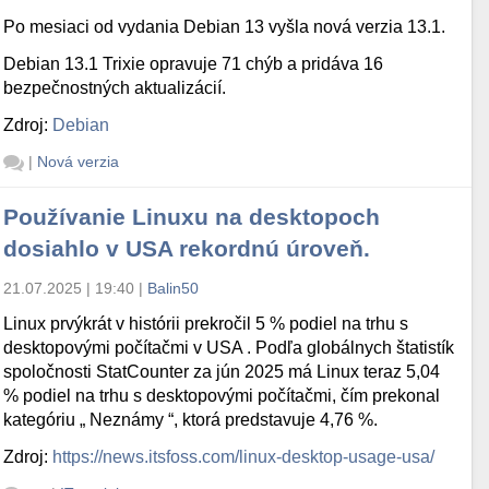
Po mesiaci od vydania Debian 13 vyšla nová verzia 13.1.
Debian 13.1 Trixie opravuje 71 chýb a pridáva 16
bezpečnostných aktualizácií.
Zdroj:
Debian
|
Nová verzia
Používanie Linuxu na desktopoch
dosiahlo v USA rekordnú úroveň.
21.07.2025 | 19:40
|
Balin50
Linux prvýkrát v histórii prekročil 5 % podiel na trhu s
desktopovými počítačmi v USA . Podľa globálnych štatistík
spoločnosti StatCounter za jún 2025 má Linux teraz 5,04
% podiel na trhu s desktopovými počítačmi, čím prekonal
kategóriu „ Neznámy “, ktorá predstavuje 4,76 %.
Zdroj:
https://news.itsfoss.com/linux-desktop-usage-usa/