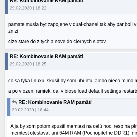
RE: Kombinovanie RAM pamätí
29.02.2020 | 18:22
pamate musia byt zapojene v dual-chanel tak aby par boli 
znizi.
cize stare do zltych a nove do ciernych slotov
RE: Kombinovanie RAM pamätí
29.02.2020 | 18:25
co sa tyka linuxu, skusil by som ubuntu, alebo nieco mimo mi
a po vlozeni ramiek, dal v biose load default settings restar
RE: Kombinovanie RAM pamätí
29.02.2020 | 18:44
A ja by som potom spustil memtest na celú noc, resp na p
memtest otestovať ani 64M RAM (Pochopiteľne DDR1), nie