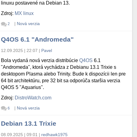
linuxu postavené na Debian 13.
Zdroj:
MX linux
|
Nová verzia
2
Q4OS 6.1 "Andromeda"
12.09.2025 | 22:07
|
Pavel
Bola vydaná nová verzia distribúcie
Q4OS
6.1
"Andromeda", ktorá vychádza z Debianu 13.1 Trixie s
desktopom Plasma alebo Trinity. Bude k dispozícii len pre
64 bit architektúru, pre 32 bit sa odporúča staršia verzia
Q4OS 5 "Aquarius".
Zdroj:
DistroWatch.com
|
Nová verzia
6
Debian 13.1 Trixie
08.09.2025 | 09:01
|
redhawk1975