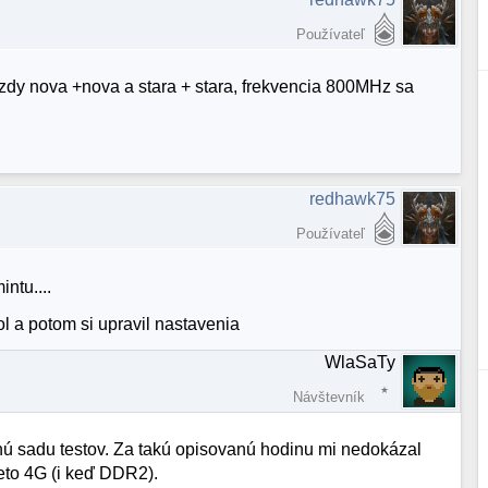
Používateľ
vzdy nova +nova a stara + stara, frekvencia 800MHz sa
redhawk75
Používateľ
ntu....
tol a potom si upravil nastavenia
WlaSaTy
Návštevník
lnú sadu testov. Za takú opisovanú hodinu mi nedokázal
to 4G (i keď DDR2).