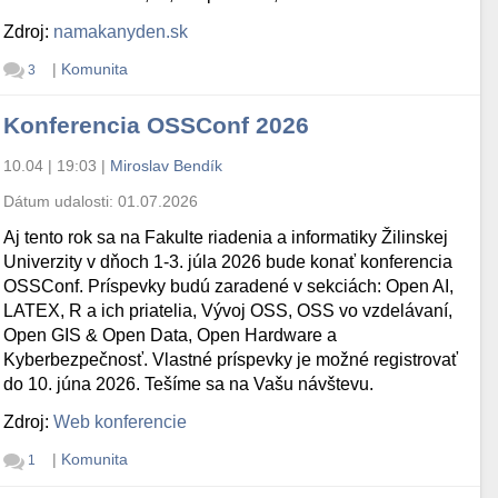
Zdroj:
namakanyden.sk
|
Komunita
3
Konferencia OSSConf 2026
10.04 | 19:03
|
Miroslav Bendík
Dátum udalosti:
01.07.2026
Aj tento rok sa na Fakulte riadenia a informatiky Žilinskej
Univerzity v dňoch 1-3. júla 2026 bude konať konferencia
OSSConf. Príspevky budú zaradené v sekciách: Open AI,
LATEX, R a ich priatelia, Vývoj OSS, OSS vo vzdelávaní,
Open GIS & Open Data, Open Hardware a
Kyberbezpečnosť. Vlastné príspevky je možné registrovať
do 10. júna 2026. Tešíme sa na Vašu návštevu.
Zdroj:
Web konferencie
|
Komunita
1