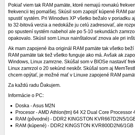
Pokiaľ viem tak RAM pamäte, ktoré nemajú rovnakú frekvenc
frekvencii tej pomalšej. Skúsil som zapojiť kúpené RAM 
spustiť systém. Pri Winodws XP všetko bežalo v poriadku
to 32-bitová verzia a nedokáže ju celú zadresovať, ale rozp
po spustení systém nabehol ale po 5-10 sekundách zamrzol, 
opakovalo. Skúsil som Linux nainštalovať znova ale pri inšta
Ak mam zapojené iba originál RAM pamäte tak všetko beží 
RAM pamäte tak tiež všetko funguje ako má. Avšak ak zap
Windows, Linux zamrzne. Skúšal som v BIOSe nastaviť frek
Linux zamrzol o 20 sekúnd neskôr. Skúšal som aj MemTest86
chcem opýtať, je možné mať v Linuxe zapojené RAM pamäte
Za každú radu Ďakujem.
Informácie o PC:
Doska - Asus M2N
Procesor - AMD Athlon(tm) 64 X2 Dual Core Processor
RAM (pôvodné) - DDR2 KINGSTON KVR667D2N5/1GB (
RAM (kúpené) - DDR2 KINGSTON KVR800D2N6/1GB (2