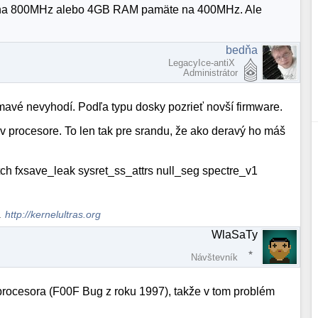
e na 800MHz alebo 4GB RAM pamäte na 400MHz. Ale
bedňa
LegacyIce-antiX
Administrátor
ímavé nevyhodí. Podľa typu dosky pozrieť novší firmware.
 procesore. To len tak pre srandu, že ako deravý ho máš
ch fxsave_leak sysret_ss_attrs null_seg spectre_v1
s.
http://kernelultras.org
WlaSaTy
Návštevník
 procesora (F00F Bug z roku 1997), takže v tom problém