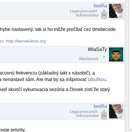
bedňa
LegacyIce-antiX
Administrátor
chybe nastavený, tak si ho môže prečítať cez dmidecode.
ows.
http://kernelultras.org
WlaSaTy
Návštevník
covnú frekvenciu (základný takt x násobič), a
nenastavil sám. Ale mal by sa inšpirovať
tabuľkou
.
 keď skončí vykurovacia sezóna a človek zistí že starý
bedňa
LegacyIce-antiX
Administrátor
oje priority.