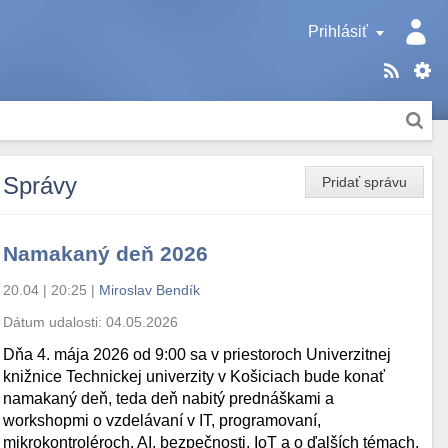
Prihlásiť
Správy
Pridať správu
Namakaný deň 2026
20.04 | 20:25
|
Miroslav Bendík
Dátum udalosti:
04.05.2026
Dňa 4. mája 2026 od 9:00 sa v priestoroch Univerzitnej
knižnice Technickej univerzity v Košiciach bude konať
namakaný deň, teda deň nabitý prednáškami a
workshopmi o vzdelávaní v IT, programovaní,
mikrokontroléroch, AI, bezpečnosti, IoT a o ďalších témach.