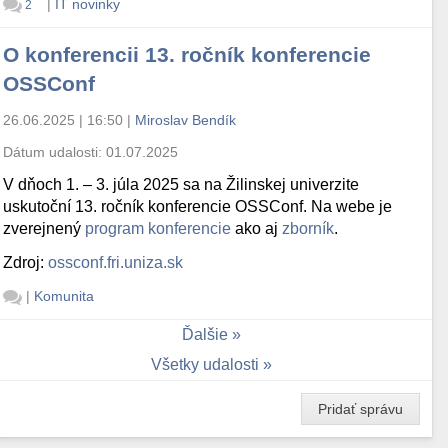
|
IT novinky
2
O konferencii 13. ročník konferencie
OSSConf
26.06.2025 | 16:50
|
Miroslav Bendík
Dátum udalosti:
01.07.2025
V dňoch 1. – 3. júla 2025 sa na Žilinskej univerzite
uskutoční 13. ročník konferencie OSSConf. Na webe je
zverejnený
program konferencie
ako aj
zborník
.
Zdroj:
ossconf.fri.uniza.sk
|
Komunita
Ďalšie
Všetky udalosti
Pridať správu