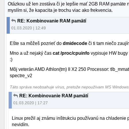
Otázkou už len zostáva či je lepšie mať 2GB RAM pamät
myslím si, že kapacita je trochu viac ako frekvencia.
RE: Kombinovanie RAM pamätí
01.03.2020 | 12:49
Ešte sa môžeš pozrieť do
dmidecode
či ti tam niečo zauj
Mno a už nejaký čas
cat /proc/cpuinfo
vypisuje HW bugy v
:)
Môj veterán AMD Athlon(tm) II X2 250 Processor: tlb_mmat
spectre_v2
Táto správa neobsahuje vírus, pretože nepoužívam MS Window
RE: Kombinovanie RAM pamätí
01.03.2020 | 17:27
Linux prežil aj známu inštrukciu používanú na chladenie
nevidím.