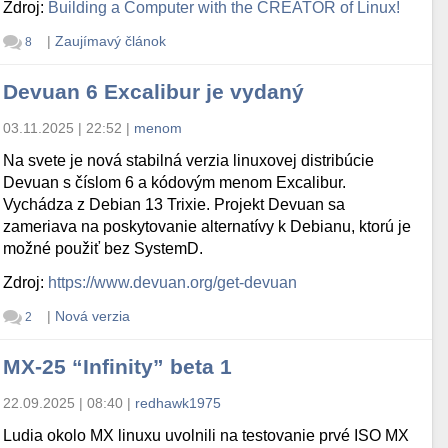
Zdroj:
Building a Computer with the CREATOR of Linux!
|
Zaujímavý článok
8
Devuan 6 Excalibur je vydaný
03.11.2025 | 22:52
|
menom
Na svete je nová stabilná verzia linuxovej distribúcie
Devuan s číslom 6 a kódovým menom Excalibur.
Vychádza z Debian 13 Trixie. Projekt Devuan sa
zameriava na poskytovanie alternatívy k Debianu, ktorú je
možné použiť bez SystemD.
Zdroj:
https://www.devuan.org/get-devuan
|
Nová verzia
2
MX-25 “Infinity” beta 1
22.09.2025 | 08:40
|
redhawk1975
Ludia okolo MX linuxu uvolnili na testovanie prvé ISO MX