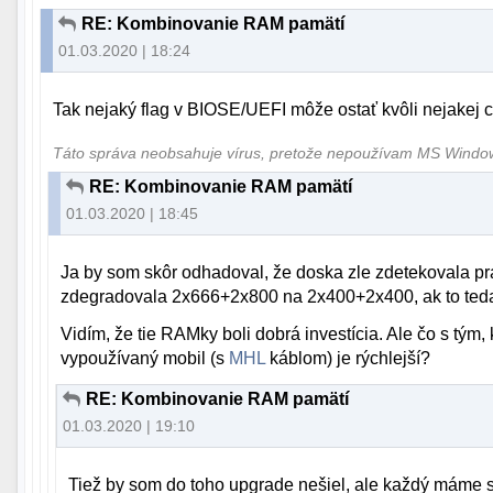
RE: Kombinovanie RAM pamätí
01.03.2020 | 18:24
Tak nejaký flag v BIOSE/UEFI môže ostať kvôli nejakej 
Táto správa neobsahuje vírus, pretože nepoužívam MS Wind
RE: Kombinovanie RAM pamätí
01.03.2020 | 18:45
Ja by som skôr odhadoval, že doska zle zdetekovala pra
zdegradovala 2x666+2x800 na 2x400+2x400, ak to teda 
Vidím, že tie RAMky boli dobrá investícia. Ale čo s tým,
vypoužívaný mobil (s
MHL
káblom) je rýchlejší?
RE: Kombinovanie RAM pamätí
01.03.2020 | 19:10
Tiež by som do toho upgrade nešiel, ale každý máme sv