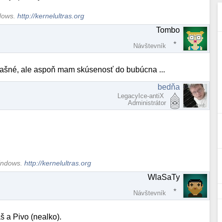
ndows.
http://kernelultras.org
Tombo
Návštevník
rašné, ale aspoň mam skúsenosť do bubúcna ...
bedňa
LegacyIce-antiX
Administrátor
Windows.
http://kernelultras.org
WlaSaTy
Návštevník
š a Pivo (nealko).