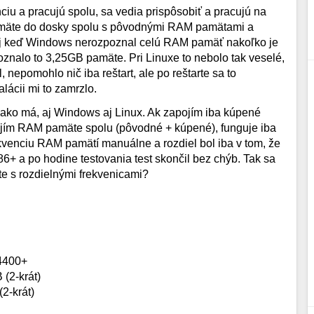
iu a pracujú spolu, sa vedia prispôsobiť a pracujú na
pamäte do dosky spolu s pôvodnými RAM pamätami a
 aj keď Windows nerozpoznal celú RAM pamäť nakoľko je
oznalo to 3,25GB pamäte. Pri Linuxe to nebolo tak veselé,
nepomohlo nič iba reštart, ale po reštarte sa to
lácii mi to zamrzlo.
ako má, aj Windows aj Linux. Ak zapojím iba kúpené
ojím RAM pamäte spolu (pôvodné + kúpené), funguje iba
venciu RAM pamätí manuálne a rozdiel bol iba v tom, že
+ a po hodine testovania test skončil bez chýb. Tak sa
 s rozdielnými frekvenicami?
 4400+
2-krát)
-krát)