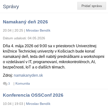
Správy
Pridať správu
Namakaný deň 2026
20.04 | 20:25
|
Miroslav Bendík
Dátum udalosti:
04.05.2026
Dňa 4. mája 2026 od 9:00 sa v priestoroch Univerzitnej
knižnice Technickej univerzity v Košiciach bude konať
namakaný deň, teda deň nabitý prednáškami a workshopmi
o vzdelávaní v IT, programovaní, mikrokontroléroch, AI,
bezpečnosti, IoT a o ďalších témach.
Zdroj:
namakanyden.sk
|
Komunita
3
Konferencia OSSConf 2026
10.04 | 19:03
|
Miroslav Bendík