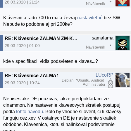
28.03.2020 | 21:24
Návštevník
Klávesnica radu 700 to mala ževraj
nastaviteľné
bez SW.
Nebude to podobne aj pri 200ke?
samalama
RE: Klávesnice ZALMAN ZM-K200M
29.03.2020 | 01:00
Návštevník
kde v specifikacii vidis podsvietenie klaves...?
LUcoRP
RE: Klávesnice ZALMAN ZM-K200M
Debian, *Ubuntu, Android
29.03.2020 | 10:24
Administrátor
Nepises ake DE pouzivas, takze predpokladam, ze
cinammon. Na nastavenie klavesovych skratiek postupuj
podla
tohto navodu
. Bolo by vhodne si overit, ci ti klavesy
funguju cez xev. V ostatnych DE je nastavenie skratiek
obdobne. Klavesnica, ktoru si nalinkoval podsvietenie
nema.