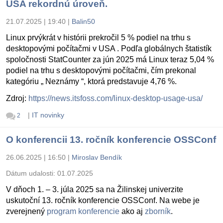
USA rekordnú úroveň.
21.07.2025 | 19:40
|
Balin50
Linux prvýkrát v histórii prekročil 5 % podiel na trhu s
desktopovými počítačmi v USA . Podľa globálnych štatistík
spoločnosti StatCounter za jún 2025 má Linux teraz 5,04 %
podiel na trhu s desktopovými počítačmi, čím prekonal
kategóriu „ Neznámy “, ktorá predstavuje 4,76 %.
Zdroj:
https://news.itsfoss.com/linux-desktop-usage-usa/
|
IT novinky
2
O konferencii 13. ročník konferencie OSSConf
26.06.2025 | 16:50
|
Miroslav Bendík
Dátum udalosti:
01.07.2025
V dňoch 1. – 3. júla 2025 sa na Žilinskej univerzite
uskutoční 13. ročník konferencie OSSConf. Na webe je
zverejnený
program konferencie
ako aj
zborník
.