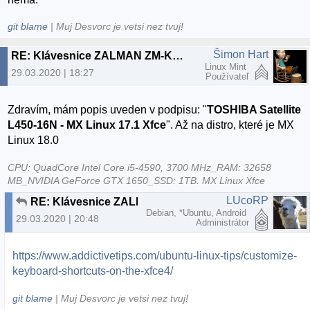
git blame
| Muj Desvorc je vetsi nez tvuj!
Šimon Hart
RE: Klávesnice ZALMAN ZM-K200M
Linux Mint
29.03.2020 | 18:27
Používateľ
Zdravím, mám popis uveden v podpisu: "
TOSHIBA Satellite
L450-16N - MX Linux 17.1 Xfce
". Až na distro, které je MX
Linux 18.0
CPU: QuadCore Intel Core i5-4590, 3700 MHz_RAM: 32658
MB_NVIDIA GeForce GTX 1650_SSD: 1TB. MX Linux Xfce
LUcoRP
RE: Klávesnice ZALMAN ZM-K200M
Debian, *Ubuntu, Android
29.03.2020 | 20:48
Administrátor
https://www.addictivetips.com/ubuntu-linux-tips/customize-
keyboard-shortcuts-on-the-xfce4/
git blame
| Muj Desvorc je vetsi nez tvuj!