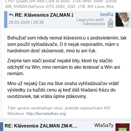
CPU: QuadCore Intel Core i5-4590, 3700 MHz_RAM: 32658
MB_NVIDIA GeForce GTX 1650_SSD: 1TB. MX Linux Xfce
bedňa
RE: Klávesnice ZALMAN ZM-K200M
LegacyIce-antiX
28.03.2020 | 20:38
Administrátor
Bohužiaľ som nikdy nemal klávesnicu s podsvietením, tak
som použil vyhladávače, či ti nejak neporadím, mám s
hardvérom dosť skúsenosti, mno tu ani ťuk.
Zrejme tam stačí poslať nejaké bity, ktoré by stačilo
odchytiť na Win, mno nemám to ako testovať a Win ani
nemám.
Mno už nejaký čas ma štve snaha vyhľadávačov vrátiť
výsledky za každú cenu aj keď dáš hladanú frázu do
uvodzoviek, tak vrátia úplne ptákoviny.
Táto správa neobsahuje vírus, pretože nepoužívam MS
Windows.
http://kernelultras.org
WlaSaTy
RE: Klávesnice ZALMAN ZM-K200M