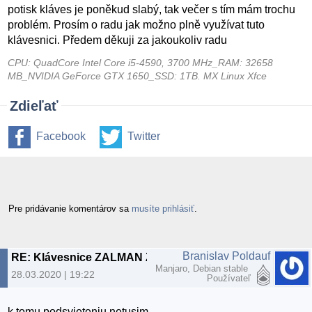
potisk kláves je poněkud slabý, tak večer s tím mám trochu
problém. Prosím o radu jak možno plně využívat tuto
klávesnici. Předem děkuji za jakoukoliv radu
CPU: QuadCore Intel Core i5-4590, 3700 MHz_RAM: 32658
MB_NVIDIA GeForce GTX 1650_SSD: 1TB. MX Linux Xfce
Zdieľať
Facebook
Twitter
Pre pridávanie komentárov sa
musíte prihlásiť
.
Branislav Poldauf
RE: Klávesnice ZALMAN ZM-K200M
Manjaro, Debian stable
28.03.2020 | 19:22
Používateľ
k tomu podsvieteniu netusim