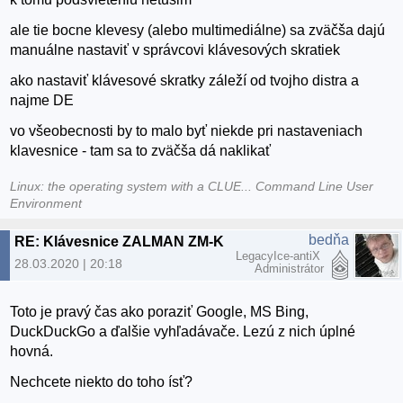
ale tie bocne klevesy (alebo multimediálne) sa zväčša dajú
manuálne nastaviť v správcovi klávesových skratiek
ako nastaviť klávesové skratky záleží od tvojho distra a
najme DE
vo všeobecnosti by to malo byť niekde pri nastaveniach
klavesnice - tam sa to zväčša dá naklikať
Linux: the operating system with a CLUE... Command Line User
Environment
bedňa
RE: Klávesnice ZALMAN ZM-K200M
LegacyIce-antiX
28.03.2020 | 20:18
Administrátor
Toto je pravý čas ako poraziť Google, MS Bing,
DuckDuckGo a ďalšie vyhľadávače. Lezú z nich úplné
hovná.
Nechcete niekto do toho ísť?