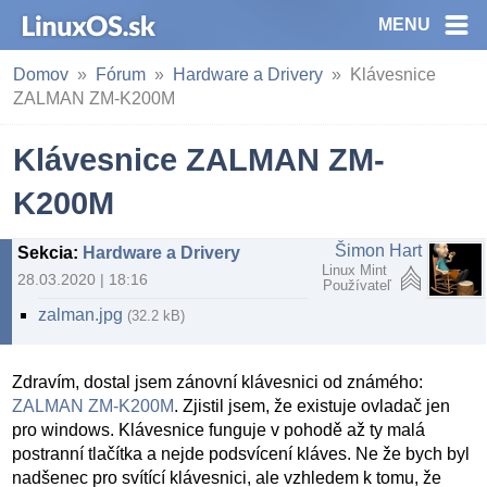
MENU
Domov
Fórum
Hardware a Drivery
Klávesnice
ZALMAN ZM-K200M
Klávesnice ZALMAN ZM-
K200M
Šimon Hart
Sekcia
:
Hardware a Drivery
Linux Mint
28.03.2020 | 18:16
Používateľ
zalman.jpg
(32.2 kB)
Zdravím, dostal jsem zánovní klávesnici od známého:
ZALMAN ZM-K200M
. Zjistil jsem, že existuje ovladač jen
pro windows. Klávesnice funguje v pohodě až ty malá
postranní tlačítka a nejde podsvícení kláves. Ne že bych byl
nadšenec pro svítící klávesnici, ale vzhledem k tomu, že