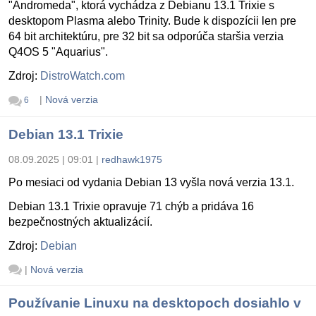
"Andromeda", ktorá vychádza z Debianu 13.1 Trixie s
desktopom Plasma alebo Trinity. Bude k dispozícii len pre
64 bit architektúru, pre 32 bit sa odporúča staršia verzia
Q4OS 5 "Aquarius".
Zdroj:
DistroWatch.com
|
Nová verzia
6
Debian 13.1 Trixie
08.09.2025 | 09:01
|
redhawk1975
Po mesiaci od vydania Debian 13 vyšla nová verzia 13.1.
Debian 13.1 Trixie opravuje 71 chýb a pridáva 16
bezpečnostných aktualizácií.
Zdroj:
Debian
|
Nová verzia
Používanie Linuxu na desktopoch dosiahlo v