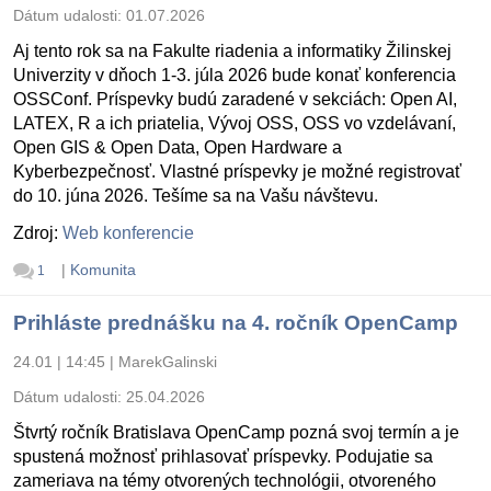
Dátum udalosti:
01.07.2026
Aj tento rok sa na Fakulte riadenia a informatiky Žilinskej
Univerzity v dňoch 1-3. júla 2026 bude konať konferencia
OSSConf. Príspevky budú zaradené v sekciách: Open AI,
LATEX, R a ich priatelia, Vývoj OSS, OSS vo vzdelávaní,
Open GIS & Open Data, Open Hardware a
Kyberbezpečnosť. Vlastné príspevky je možné registrovať
do 10. júna 2026. Tešíme sa na Vašu návštevu.
Zdroj:
Web konferencie
|
Komunita
1
Prihláste prednášku na 4. ročník OpenCamp
24.01 | 14:45
|
MarekGalinski
Dátum udalosti:
25.04.2026
Štvrtý ročník Bratislava OpenCamp pozná svoj termín a je
spustená možnosť prihlasovať príspevky. Podujatie sa
zameriava na témy otvorených technológii, otvoreného