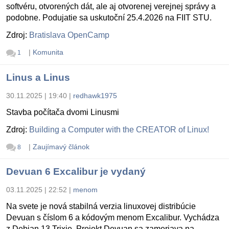
softvéru, otvorených dát, ale aj otvorenej verejnej správy a
podobne. Podujatie sa uskutoční 25.4.2026 na FIIT STU.
Zdroj:
Bratislava OpenCamp
|
Komunita
1
Linus a Linus
30.11.2025 | 19:40
|
redhawk1975
Stavba počítača dvomi Linusmi
Zdroj:
Building a Computer with the CREATOR of Linux!
|
Zaujímavý článok
8
Devuan 6 Excalibur je vydaný
03.11.2025 | 22:52
|
menom
Na svete je nová stabilná verzia linuxovej distribúcie
Devuan s číslom 6 a kódovým menom Excalibur. Vychádza
z Debian 13 Trixie. Projekt Devuan sa zameriava na