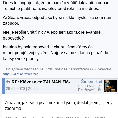
Dnes to funguje tak, že nemám čo vrátiť, tak vrátim odpad.
To mohlo platiť na užívateľov pred rokmi a nie dnes.
Aj Searx vracia odpad ako by si niekto myslel, že som naň
zabudol.
Nie je lepšie vrátiť nič? Alebo fakt ako tak relevantné
odpovede?
Ideálna by bola odpoveď, nekupuj šmejďárny čo
nepodporujú tvoj systém. Najprv sa pozri komu pcháš do
kapsy svoje prachy.
Táto správa neobsahuje vírus, pretože nepoužívam MS Windows.
http://kernelultras.org
Šimon Hart
RE: Klávesnice ZALMAN ZM-K200M
Linux Mint
28.03.2020 | 20:30
Používateľ
Zdravím, jak jsem psal, nekoupil jsem, dostal jsem ji. Tedy
zadarmo