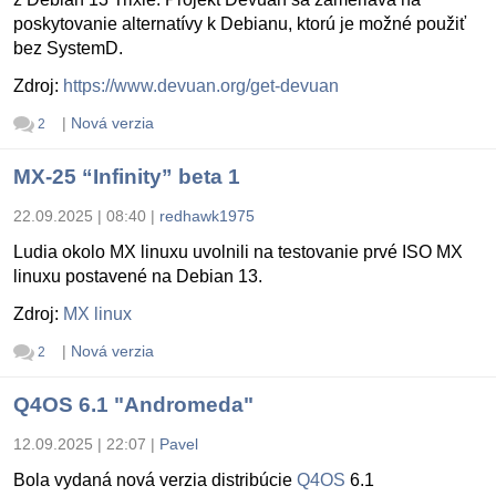
poskytovanie alternatívy k Debianu, ktorú je možné použiť
bez SystemD.
Zdroj:
https://www.devuan.org/get-devuan
|
Nová verzia
2
MX-25 “Infinity” beta 1
22.09.2025 | 08:40
|
redhawk1975
Ludia okolo MX linuxu uvolnili na testovanie prvé ISO MX
linuxu postavené na Debian 13.
Zdroj:
MX linux
|
Nová verzia
2
Q4OS 6.1 "Andromeda"
12.09.2025 | 22:07
|
Pavel
Bola vydaná nová verzia distribúcie
Q4OS
6.1