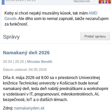
Návštevník
Keby si chcel nejaký muzeálny kúsok, tak mám
AMD
Geode
. Ale dlho som to nemal zapnuté, takže nezaručujem
za funkčnosť.
Správy
Pridať správu
Namakaný deň 2026
20.04 | 20:25
|
Miroslav Bendík
Dátum udalosti:
04.05.2026
Dňa 4. mája 2026 od 9:00 sa v priestoroch Univerzitnej
knižnice Technickej univerzity v Košiciach bude konať
namakaný deň, teda deň nabitý prednáškami a workshopmi
o vzdelávaní v IT, programovaní, mikrokontroléroch, AI,
bezpečnosti, IoT a o ďalších témach.
Zdroj:
namakanyden.sk