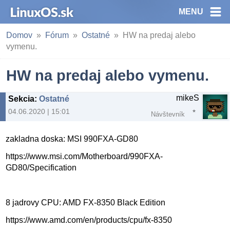
MENU
Domov
Fórum
Ostatné
HW na predaj alebo
vymenu.
HW na predaj alebo vymenu.
mikeS
Sekcia
:
Ostatné
04.06.2020 | 15:01
Návštevník
zakladna doska: MSI 990FXA-GD80
https://www.msi.com/Motherboard/990FXA-
GD80/Specification
8 jadrovy CPU:
AMD FX-8350 Black Edition
https://www.amd.com/en/products/cpu/fx-8350