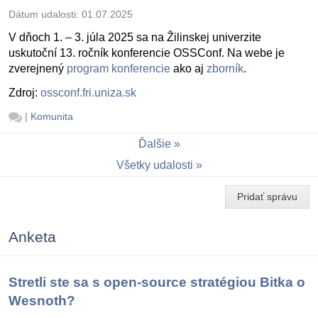
Dátum udalosti:
01.07.2025
V dňoch 1. – 3. júla 2025 sa na Žilinskej univerzite
uskutoční 13. ročník konferencie OSSConf. Na webe je
zverejnený
program konferencie
ako aj
zborník
.
Zdroj:
ossconf.fri.uniza.sk
|
Komunita
Ďalšie
Všetky udalosti
Pridať správu
Anketa
Stretli ste sa s open-source stratégiou Bitka o
Wesnoth?