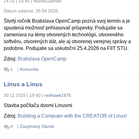
24.01 | 14:45
|
MarekGalinski
Dátum udalosti:
25.04.2026
Štvrtý ročník Bratislava OpenCamp pozná svoj termín a je
spustená možnosť prihlasovať príspevky. Podujatie sa
zameriava na témy otvorených technológii, otvoreného
softvéru, otvorených dát, ale aj otvorenej verejnej správy a
podobne. Podujatie sa uskutoční 25.4.2026 na FIIT STU.
Zdroj:
Bratislava OpenCamp
|
Komunita
1
Linus a Linus
30.11.2025 | 19:40
|
redhawk1975
Stavba počítača dvomi Linusmi
Zdroj:
Building a Computer with the CREATOR of Linux!
|
Zaujímavý článok
8