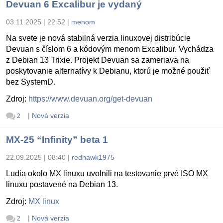
Devuan 6 Excalibur je vydaný
03.11.2025 | 22:52
|
menom
Na svete je nová stabilná verzia linuxovej distribúcie
Devuan s číslom 6 a kódovým menom Excalibur. Vychádza
z Debian 13 Trixie. Projekt Devuan sa zameriava na
poskytovanie alternatívy k Debianu, ktorú je možné použiť
bez SystemD.
Zdroj:
https://www.devuan.org/get-devuan
|
Nová verzia
2
MX-25 “Infinity” beta 1
22.09.2025 | 08:40
|
redhawk1975
Ludia okolo MX linuxu uvolnili na testovanie prvé ISO MX
linuxu postavené na Debian 13.
Zdroj:
MX linux
|
Nová verzia
2