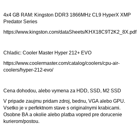
4x4 GB RAM: Kingston DDR3 1866MHz CL9 HyperX XMP
Predator Series
https://www.kingston.com/dataSheets/KHX18C9T2K2_8X.pdf
Chladic: Cooler Master Hyper 212+ EVO
https://www.coolermaster.com/catalog/coolers/cpu-air-
coolers/hyper-212-evo/
Cena dohodou, alebo vymena za HDD, SSD, M2 SSD
V pripade zaujmu pridam zdroj, bednu, VGA alebo GPU.
Vsetko je v perfektnom stave s originalnymi krabicami.
Osobne BA a okolie alebo platba vopred pre dorucenie
kurierom/postou.