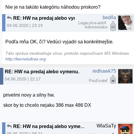
Nie je na takúto kategóriu náhodou priskoro?
bedňa
RE: HW na predaj alebo vymenu.
LegacyIce-antiX
04.06.2020 | 23:19
Administrátor
Podľa mňa OK, či? Vedúci vyjadri sa konkrétnejšie.
Táto správa neobsahuje vírus, pretože nepoužívam MS Windows.
http://kernelultras.org
redhawk75
RE: HW na predaj alebo vymenu.
04.06.2020 | 22:17
Používateľ
privelmi novy a silny hw.
skor by to chcelo nejaku 386 max 486 DX
WlaSaTy
RE: HW na predaj alebo vymenu.
05.06.2020 | 08:21