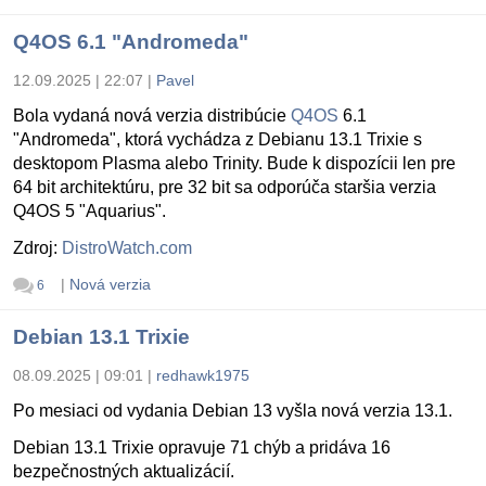
Q4OS 6.1 "Andromeda"
12.09.2025 | 22:07
|
Pavel
Bola vydaná nová verzia distribúcie
Q4OS
6.1
"Andromeda", ktorá vychádza z Debianu 13.1 Trixie s
desktopom Plasma alebo Trinity. Bude k dispozícii len pre
64 bit architektúru, pre 32 bit sa odporúča staršia verzia
Q4OS 5 "Aquarius".
Zdroj:
DistroWatch.com
|
Nová verzia
6
Debian 13.1 Trixie
08.09.2025 | 09:01
|
redhawk1975
Po mesiaci od vydania Debian 13 vyšla nová verzia 13.1.
Debian 13.1 Trixie opravuje 71 chýb a pridáva 16
bezpečnostných aktualizácií.