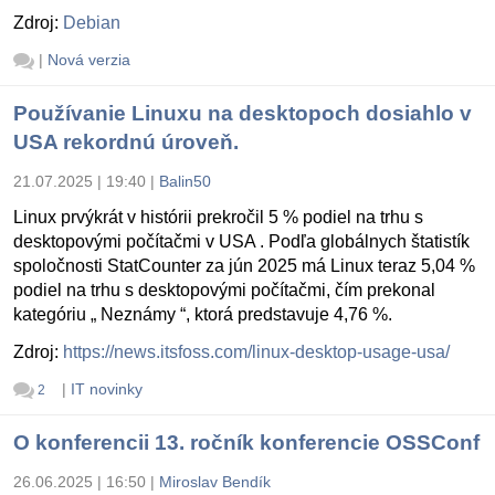
Zdroj:
Debian
|
Nová verzia
Používanie Linuxu na desktopoch dosiahlo v
USA rekordnú úroveň.
21.07.2025 | 19:40
|
Balin50
Linux prvýkrát v histórii prekročil 5 % podiel na trhu s
desktopovými počítačmi v USA . Podľa globálnych štatistík
spoločnosti StatCounter za jún 2025 má Linux teraz 5,04 %
podiel na trhu s desktopovými počítačmi, čím prekonal
kategóriu „ Neznámy “, ktorá predstavuje 4,76 %.
Zdroj:
https://news.itsfoss.com/linux-desktop-usage-usa/
|
IT novinky
2
O konferencii 13. ročník konferencie OSSConf
26.06.2025 | 16:50
|
Miroslav Bendík