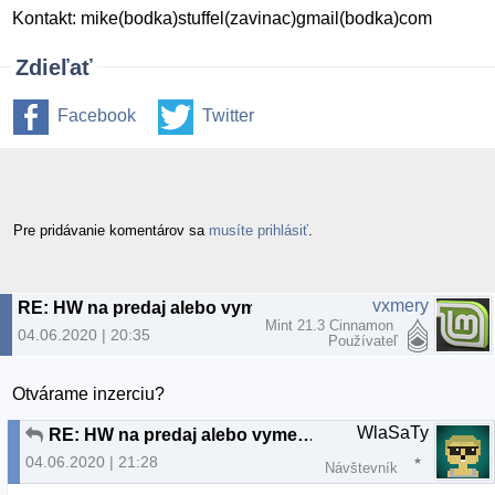
Kontakt: mike(bodka)stuffel(zavinac)gmail(bodka)com
Zdieľať
Facebook
Twitter
Pre pridávanie komentárov sa
musíte prihlásiť
.
vxmery
RE: HW na predaj alebo vymenu.
Mint 21.3 Cinnamon
04.06.2020 | 20:35
Používateľ
Otvárame inzerciu?
WlaSaTy
RE: HW na predaj alebo vymenu.
04.06.2020 | 21:28
Návštevník