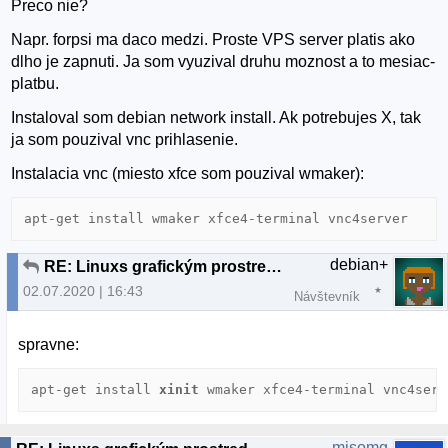
Preco nie?
Napr. forpsi ma daco medzi. Proste VPS server platis ako
dlho je zapnuti. Ja som vyuzival druhu moznost a to mesiac-
platbu.
Instaloval som debian network install. Ak potrebujes X, tak
ja som pouzival vnc prihlasenie.
Instalacia vnc (miesto xfce som pouzival wmaker):
apt-get install wmaker xfce4-terminal vnc4server
debian+
RE: Linuxs grafickým prostredím v cloude
02.07.2020 | 16:43
Návštevník
spravne:
apt-get install 
xinit
 wmaker xfce4-terminal vnc4serv
misomg