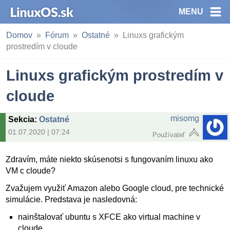
MENU
Domov
Fórum
Ostatné
Linuxs grafickým
prostredím v cloude
Linuxs grafickým prostredím v
cloude
misomg
Sekcia
:
Ostatné
01.07.2020 | 07:24
Používateľ
Zdravím, máte niekto skúsenotsi s fungovaním linuxu ako
VM c cloude?
Zvažujem využiť Amazon alebo Google cloud, pre technické
simulácie. Predstava je nasledovná:
nainštalovať ubuntu s XFCE ako virtual machine v
cloude