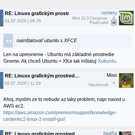
vxmery
RE: Linuxs grafickým prostredím v cloude
Mint 21.3 Cinnamon
01.07.2020 | 09:25
Používateľ
nainštalovať ubuntu s XFCE
Len na upresnenie - Ubuntu má základné prostredie
Gnome. Ak chceš Ubuntu + Xfce tak inštaluj
Xubuntu
.
Miso
RE: Linuxs grafickým prostredím v cloude
02.07.2020 | 11:09
Návštevník
Ahoj, myslim ze to nebude az taky problem, napr navod u
AWS ec2.
https://aws.amazon.com/premiumsupport/knowledge-
center/ec2-linux-2-install-gui/
bedňa
RE: Linuxs grafickým prostredím v cloude