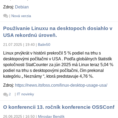
Zdroj:
Debian
|
Nová verzia
Používanie Linuxu na desktopoch dosiahlo v
USA rekordnú úroveň.
21.07.2025 | 19:40
|
Balin50
Linux prvýkrát v histórii prekročil 5 % podiel na trhu s
desktopovými počítačmi v USA . Podľa globálnych štatistík
spoločnosti StatCounter za jún 2025 má Linux teraz 5,04 %
podiel na trhu s desktopovými počítačmi, čím prekonal
kategóriu „ Neznámy “, ktorá predstavuje 4,76 %.
Zdroj:
https://news.itsfoss.com/linux-desktop-usage-usa/
|
IT novinky
2
O konferencii 13. ročník konferencie OSSConf
26.06.2025 | 16:50
|
Miroslav Bendík