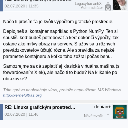
LegacyIce-antiX
02.07.2020 | 11:35
Administrátor
Načo ti prosím ťa je kvôli výpočtom grafické prostredie.
Deplojneš si kontajner napríklad s Python NumPy. Ten si
spustíš, keď budeš potrebovať a keď dokončí výpočty, tak
ostane ako mŕtvy obraz na servery. Služby sa u rôznych
prevádzkovateľov účtujú rôzne. Ale spravidla za nejaké
parametre kontajneru a koľko toho zožral počas behu.
Samozrejme sa dá zaplatiť aj klasická virtuálna mašina (s
forwardovaním Xiek), ale načo ti to bude? Na klikanie po
obrazovke?
Táto správa neobsahuje vírus, pretože nepoužívam MS Windows.
http://kernelultras.org
debian+
RE: Linuxs grafickým prostredím v cloude
02.07.2020 | 11:46
Návštevník