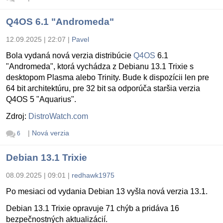
Q4OS 6.1 "Andromeda"
12.09.2025 | 22:07
|
Pavel
Bola vydaná nová verzia distribúcie
Q4OS
6.1
"Andromeda", ktorá vychádza z Debianu 13.1 Trixie s
desktopom Plasma alebo Trinity. Bude k dispozícii len pre
64 bit architektúru, pre 32 bit sa odporúča staršia verzia
Q4OS 5 "Aquarius".
Zdroj:
DistroWatch.com
|
Nová verzia
6
Debian 13.1 Trixie
08.09.2025 | 09:01
|
redhawk1975
Po mesiaci od vydania Debian 13 vyšla nová verzia 13.1.
Debian 13.1 Trixie opravuje 71 chýb a pridáva 16
bezpečnostných aktualizácií.