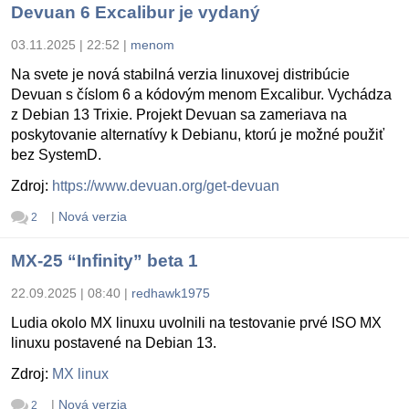
Devuan 6 Excalibur je vydaný
03.11.2025 | 22:52
|
menom
Na svete je nová stabilná verzia linuxovej distribúcie
Devuan s číslom 6 a kódovým menom Excalibur. Vychádza
z Debian 13 Trixie. Projekt Devuan sa zameriava na
poskytovanie alternatívy k Debianu, ktorú je možné použiť
bez SystemD.
Zdroj:
https://www.devuan.org/get-devuan
|
Nová verzia
2
MX-25 “Infinity” beta 1
22.09.2025 | 08:40
|
redhawk1975
Ludia okolo MX linuxu uvolnili na testovanie prvé ISO MX
linuxu postavené na Debian 13.
Zdroj:
MX linux
|
Nová verzia
2