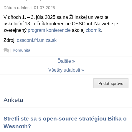
Dátum udalosti:
01.07.2025
V dňoch 1. – 3. júla 2025 sa na Žilinskej univerzite
uskutoční 13. ročník konferencie OSSConf. Na webe je
zverejnený
program konferencie
ako aj
zborník
.
Zdroj:
ossconf.fri.uniza.sk
|
Komunita
Ďalšie
Všetky udalosti
Pridať správu
Anketa
Stretli ste sa s open-source stratégiou Bitka o
Wesnoth?