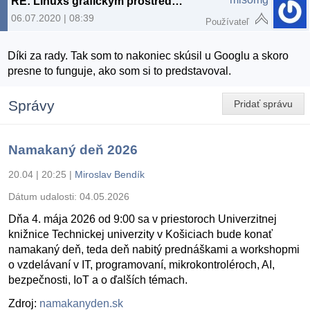
RE: Linuxs grafickým prostredím v cloude
06.07.2020 | 08:39
Používateľ
Díki za rady. Tak som to nakoniec skúsil u Googlu a skoro
presne to funguje, ako som si to predstavoval.
Správy
Pridať správu
Namakaný deň 2026
20.04 | 20:25
|
Miroslav Bendík
Dátum udalosti:
04.05.2026
Dňa 4. mája 2026 od 9:00 sa v priestoroch Univerzitnej
knižnice Technickej univerzity v Košiciach bude konať
namakaný deň, teda deň nabitý prednáškami a workshopmi
o vzdelávaní v IT, programovaní, mikrokontroléroch, AI,
bezpečnosti, IoT a o ďalších témach.
Zdroj:
namakanyden.sk