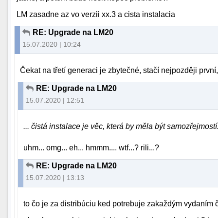
LM zasadne az vo verzii xx.3 a cista instalacia
RE: Upgrade na LM20
15.07.2020 | 10:24
Čekat na třetí generaci je zbytečné, stačí nejpozději první,
RE: Upgrade na LM20
15.07.2020 | 12:51
... čistá instalace je věc, která by měla být samozřejmostí.
uhm... omg... eh... hmmm.... wtf...? rili...?
RE: Upgrade na LM20
15.07.2020 | 13:13
to čo je za distribúciu ked potrebuje zakaždým vydaním č