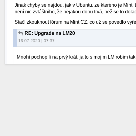
Jinak chyby se najdou, jak v Ubuntu, ze kterého je Mint, 
není nic zvláštního, že nějakou dobu trvá, než se to dolad
Stačí zkouknout fórum na Mint CZ, co už se povedlo vyřeši
RE: Upgrade na LM20
16.07.2020 | 07:37
Mnohí pochopili na prvý krát, ja to s mojim LM robím tak