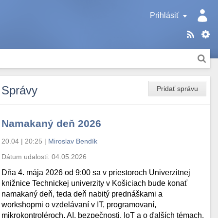
Prihlásiť
Správy
Pridať správu
Namakaný deň 2026
20.04 | 20:25
|
Miroslav Bendík
Dátum udalosti:
04.05.2026
Dňa 4. mája 2026 od 9:00 sa v priestoroch Univerzitnej
knižnice Technickej univerzity v Košiciach bude konať
namakaný deň, teda deň nabitý prednáškami a
workshopmi o vzdelávaní v IT, programovaní,
mikrokontroléroch, AI, bezpečnosti, IoT a o ďalších témach.