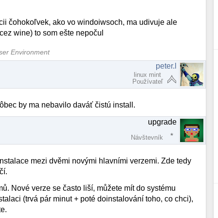
ácii čohokoľvek, ako vo windoiwsoch, ma udivuje ale
 cez wine) to som ešte nepočul
User Environment
peter.l
linux mint
Používateľ
ec by ma nebavilo daváť čistú install.
upgrade
Návštevník
instalace mezi dvěmi novými hlavními verzemi. Zde tedy
čí.
émů. Nové verze se často liší, můžete mít do systému
alaci (trvá pár minut + poté doinstalování toho, co chci),
te.