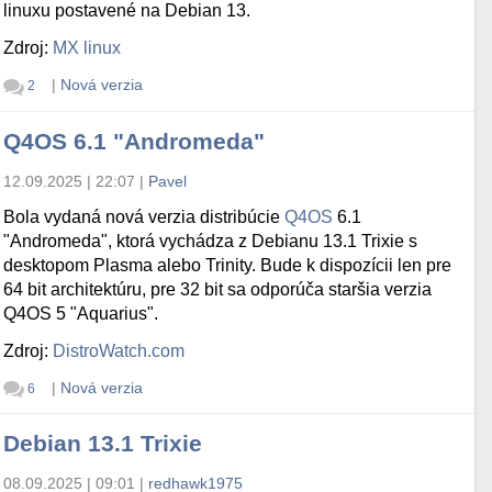
linuxu postavené na Debian 13.
Zdroj:
MX linux
|
Nová verzia
2
Q4OS 6.1 "Andromeda"
12.09.2025 | 22:07
|
Pavel
Bola vydaná nová verzia distribúcie
Q4OS
6.1
"Andromeda", ktorá vychádza z Debianu 13.1 Trixie s
desktopom Plasma alebo Trinity. Bude k dispozícii len pre
64 bit architektúru, pre 32 bit sa odporúča staršia verzia
Q4OS 5 "Aquarius".
Zdroj:
DistroWatch.com
|
Nová verzia
6
Debian 13.1 Trixie
08.09.2025 | 09:01
|
redhawk1975