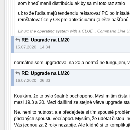
som hneď menil distribúciu ak by sa mi toto raz stalo
už to že ľudia majú tendenciu reštarovať PC po inštal
reinštalovať cely OS pre aplikáciu/hru (a ešte päšťanú
Linux: the operating system with a CLUE... Command Line 
RE: Upgrade na LM20
15.07.2020 | 14:34
normálne som upgradoval na 20 a normálne fungujem, vôb
RE: Upgrade na LM20
16.07.2020 | 06:33
Koukám, že to bylo špatně pochopeno. Myslím tím čistá 
mezi 19.3 a 20. Mezi dalšími ze stejné větve upgrade sta
Ne, není to nutnost, ale předejdete si tím spoustě probl
přidaných spoustu věcí apod. Myslím, že udělat čistou inst
Vás jednou za 2 roky nezabije. Ale klidně si to komplikuj