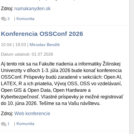
Zdroj:
namakanyden.sk
|
Komunita
3
Konferencia OSSConf 2026
10.04 | 19:03
|
Miroslav Bendík
Dátum udalosti:
01.07.2026
Aj tento rok sa na Fakulte riadenia a informatiky Žilinskej
Univerzity v dňoch 1-3. júla 2026 bude konať konferencia
OSSConf. Príspevky budú zaradené v sekciách: Open AI,
LATEX, R a ich priatelia, Vývoj OSS, OSS vo vzdelávaní,
Open GIS & Open Data, Open Hardware a
Kyberbezpečnosť. Vlastné príspevky je možné registrovať
do 10. júna 2026. Tešíme sa na Vašu návštevu.
Zdroj:
Web konferencie
|
Komunita
1