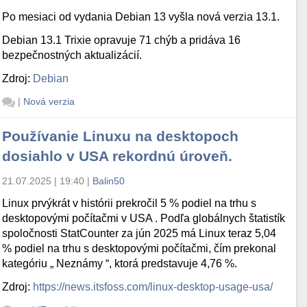
Po mesiaci od vydania Debian 13 vyšla nová verzia 13.1.
Debian 13.1 Trixie opravuje 71 chýb a pridáva 16
bezpečnostných aktualizácií.
Zdroj:
Debian
|
Nová verzia
Používanie Linuxu na desktopoch
dosiahlo v USA rekordnú úroveň.
21.07.2025 | 19:40
|
Balin50
Linux prvýkrát v histórii prekročil 5 % podiel na trhu s
desktopovými počítačmi v USA . Podľa globálnych štatistík
spoločnosti StatCounter za jún 2025 má Linux teraz 5,04
% podiel na trhu s desktopovými počítačmi, čím prekonal
kategóriu „ Neznámy “, ktorá predstavuje 4,76 %.
Zdroj:
https://news.itsfoss.com/linux-desktop-usage-usa/