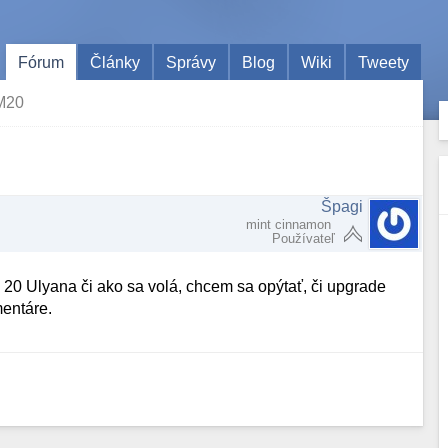
Fórum
Články
Správy
Blog
Wiki
Tweety
M20
Špagi
mint cinnamon
Používateľ
 20 Ulyana či ako sa volá, chcem sa opýtať, či upgrade
mentáre.