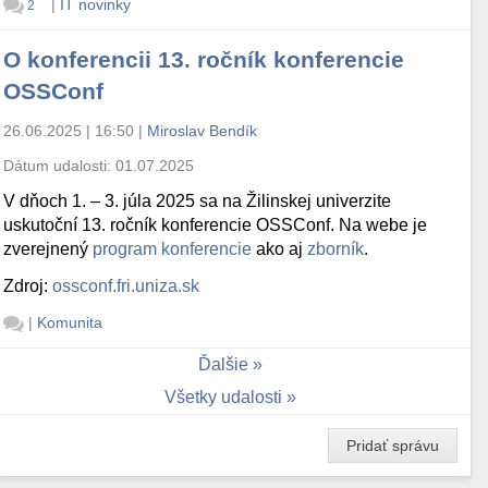
|
IT novinky
2
O konferencii 13. ročník konferencie
OSSConf
26.06.2025 | 16:50
|
Miroslav Bendík
Dátum udalosti:
01.07.2025
V dňoch 1. – 3. júla 2025 sa na Žilinskej univerzite
uskutoční 13. ročník konferencie OSSConf. Na webe je
zverejnený
program konferencie
ako aj
zborník
.
Zdroj:
ossconf.fri.uniza.sk
|
Komunita
Ďalšie
Všetky udalosti
Pridať správu