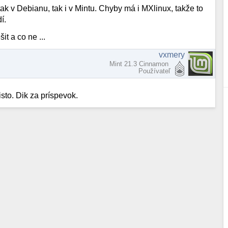
tak v Debianu, tak i v Mintu. Chyby má i MXlinux, takže to
í.
t a co ne ...
vxmery
Mint 21.3 Cinnamon
Používateľ
isto. Dik za príspevok.