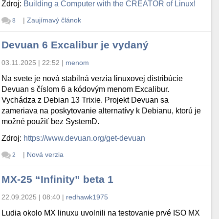
Zdroj:
Building a Computer with the CREATOR of Linux!
|
Zaujímavý článok
8
Devuan 6 Excalibur je vydaný
03.11.2025 | 22:52
|
menom
Na svete je nová stabilná verzia linuxovej distribúcie
Devuan s číslom 6 a kódovým menom Excalibur.
Vychádza z Debian 13 Trixie. Projekt Devuan sa
zameriava na poskytovanie alternatívy k Debianu, ktorú je
možné použiť bez SystemD.
Zdroj:
https://www.devuan.org/get-devuan
|
Nová verzia
2
MX-25 “Infinity” beta 1
22.09.2025 | 08:40
|
redhawk1975
Ludia okolo MX linuxu uvolnili na testovanie prvé ISO MX