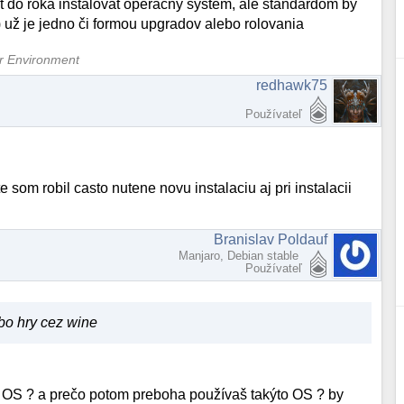
t do roka instalovat operačný systém, ale štandardom by
) už je jedno či formou upgradov alebo rolovania
er Environment
redhawk75
Používateľ
om robil casto nutene novu instalaciu aj pri instalacii
Branislav Poldauf
Manjaro, Debian stable
Používateľ
ebo hry cez wine
ia OS ? a prečo potom preboha používaš takýto OS ? by