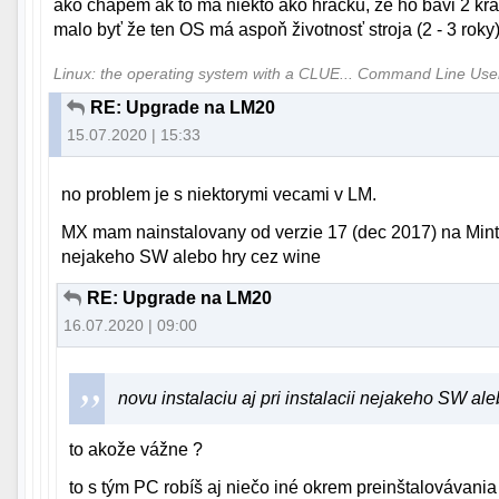
ako chapem ak to ma niekto ako hracku, ze ho bavi 2 kra
malo byť že ten OS má aspoň životnosť stroja (2 - 3 roky
Linux: the operating system with a CLUE... Command Line Us
RE: Upgrade na LM20
15.07.2020 | 15:33
no problem je s niektorymi vecami v LM.
MX mam nainstalovany od verzie 17 (dec 2017) na Minte s
nejakeho SW alebo hry cez wine
RE: Upgrade na LM20
16.07.2020 | 09:00
novu instalaciu aj pri instalacii nejakeho SW al
to akože vážne ?
to s tým PC robíš aj niečo iné okrem preinštalovávan