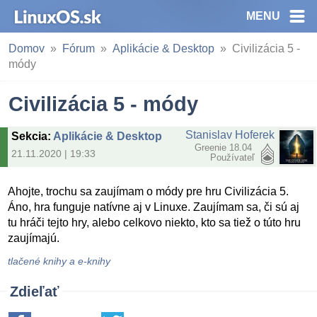
MENU
Domov
Fórum
Aplikácie & Desktop
Civilizácia 5 -
módy
Civilizácia 5 - módy
Stanislav Hoferek
Sekcia
:
Aplikácie & Desktop
Greenie 18.04
21.11.2020 | 19:33
Používateľ
Ahojte, trochu sa zaujímam o módy pre hru Civilizácia 5.
Áno, hra funguje natívne aj v Linuxe. Zaujímam sa, či sú aj
tu hráči tejto hry, alebo celkovo niekto, kto sa tiež o túto hru
zaujímajú.
tlačené knihy a e-knihy
Zdieľať