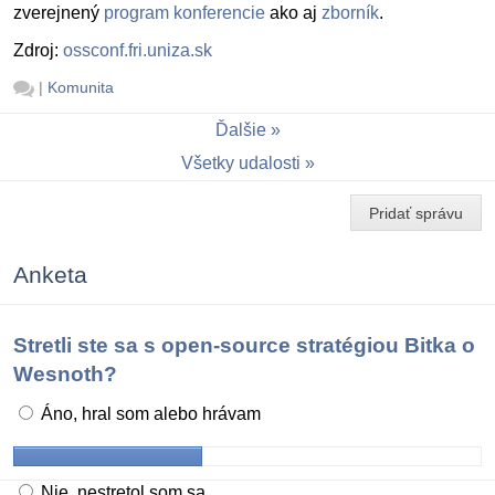
zverejnený
program konferencie
ako aj
zborník
.
Zdroj:
ossconf.fri.uniza.sk
|
Komunita
Ďalšie
Všetky udalosti
Pridať správu
Anketa
Stretli ste sa s open-source stratégiou Bitka o
Wesnoth?
Áno, hral som alebo hrávam
Nie, nestretol som sa