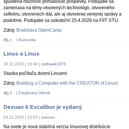
spustená možnosť prihlasovať príspevky. Podujatie sa
zameriava na témy otvorených technológii, otvoreného
softvéru, otvorených dát, ale aj otvorenej verejnej správy a
podobne. Podujatie sa uskutoční 25.4.2026 na FIIT STU.
Zdroj:
Bratislava OpenCamp
|
Komunita
1
Linus a Linus
30.11.2025 | 19:40
|
redhawk1975
Stavba počítača dvomi Linusmi
Zdroj:
Building a Computer with the CREATOR of Linux!
|
Zaujímavý článok
8
Devuan 6 Excalibur je vydaný
03.11.2025 | 22:52
|
menom
Na svete je nová stabilná verzia linuxovej distribúcie