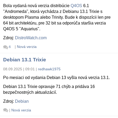
Bola vydaná nová verzia distribúcie
Q4OS
6.1
"Andromeda", ktorá vychádza z Debianu 13.1 Trixie s
desktopom Plasma alebo Trinity. Bude k dispozícii len pre
64 bit architektúru, pre 32 bit sa odporúča staršia verzia
Q4OS 5 "Aquarius".
Zdroj:
DistroWatch.com
|
Nová verzia
6
Debian 13.1 Trixie
08.09.2025 | 09:01
|
redhawk1975
Po mesiaci od vydania Debian 13 vyšla nová verzia 13.1.
Debian 13.1 Trixie opravuje 71 chýb a pridáva 16
bezpečnostných aktualizácií.
Zdroj:
Debian
|
Nová verzia