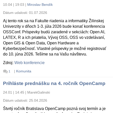
10.04 | 19:03
|
Miroslav Bendík
Dátum udalosti:
01.07.2026
Aj tento rok sa na Fakulte riadenia a informatiky Žilinskej
Univerzity v dňoch 1-3. júla 2026 bude konať konferencia
OSSConf. Príspevky budú zaradené v sekciách: Open AI,
LATEX, R a ich priatelia, Vývoj OSS, OSS vo vzdelávaní,
Open GIS & Open Data, Open Hardware a
Kyberbezpečnosť. Vlastné príspevky je možné registrovať
do 10. júna 2026. Tešíme sa na Vašu návštevu.
Zdroj:
Web konferencie
|
Komunita
1
Prihláste prednášku na 4. ročník OpenCamp
24.01 | 14:45
|
MarekGalinski
Dátum udalosti:
25.04.2026
Štvrtý ročník Bratislava OpenCamp pozná svoj termín a je