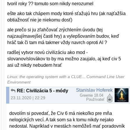
tvoril roky ?? tomuto som nikdy nerozumel
ešte ako tak chápem mody ktoré sťažujú hru (ak najťažšia
obtiažnosť nie je niekomu dosť)
ale prečo si ju zľahčovať zrýchlením úvodu (tej
najzaujímavejšej časti hry) a vylepšovaním budov, keď
hráč tak či tam má takmer vždy navrch oproti AI ?
radšej vytvor novú civilizáciu ako mod -
slovanov/slovákov to by ma možno zaujalo, aj keď civ 5
asi už nikdy nebudem hrať
Linux: the operating system with a CLUE... Command Line User
Environment
Stanislav Hoferek
RE: Civilizácia 5 - módy
Greenie 18.04
23.11.2020 | 22:29
Používateľ
dovolím si povedať, že Civ 6 má niekoľko pre mňa
nelogických vecí. A tak som sa k tomu nikdy nejako
nedostal. Napríklad v mestách nemôžeš mať poradovník