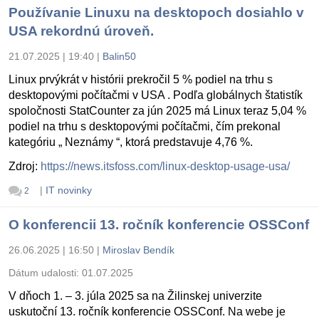
Používanie Linuxu na desktopoch dosiahlo v
USA rekordnú úroveň.
21.07.2025 | 19:40
|
Balin50
Linux prvýkrát v histórii prekročil 5 % podiel na trhu s
desktopovými počítačmi v USA . Podľa globálnych štatistík
spoločnosti StatCounter za jún 2025 má Linux teraz 5,04 %
podiel na trhu s desktopovými počítačmi, čím prekonal
kategóriu „ Neznámy “, ktorá predstavuje 4,76 %.
Zdroj:
https://news.itsfoss.com/linux-desktop-usage-usa/
|
IT novinky
2
O konferencii 13. ročník konferencie OSSConf
26.06.2025 | 16:50
|
Miroslav Bendík
Dátum udalosti:
01.07.2025
V dňoch 1. – 3. júla 2025 sa na Žilinskej univerzite
uskutoční 13. ročník konferencie OSSConf. Na webe je