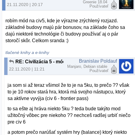
Greenie 18.04
21.11.2020 | 20:17
Používateľ
robím mód na civ5, kde je výrazne zrýchlený rozjazd.
základné budovy majú pár bonusov, na základe čoho sa
dajú niektoré technológie či budovy používať aj o pár
storočí skôr. Celkom sranda :)
tlačené knihy a e-knihy
Branislav Poldauf
RE: Civilizácia 5 - módy
Manjaro, Debian stable
22.11.2020 | 11:21
Používateľ
ja som si až teraz všimol že to je na 5ku, to prečo ?? však
to je 10 rokov stará hra, ktorá má svojho nástupcu, ktorý
sa aktívne vyvýja (civ 6 - frontier pass)
to sa ešte aj hráva niekto 5ku ? teda bude takýto mod
užitočný vôbec pre niekoho ?? nechceš radšej urbiť niečo
pre civ 6
a potom prečo narúšať systém hry (balance) ktorý niekto