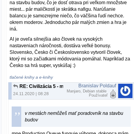
na stavbu budov, čo je dosť otrava pri veľkom množstve
miest... pár maličkostí je skrátka nafigu. Narúšanie
balancu je samozrejme niečo, čo väčšina ľudí nechce.
okrem moderov. Jednoducho pár malých zmien a hra je
iná.
AI je oveľa silnejšia ako človek na vysokých
nastaveniach náročnosti, dostáva veľké bonusy.
Slovensko, Česko či Československo vytvoril človek,
ktorý mi so začiatkami módovania pomáhal. Napríklad za
Česko sa hrá super, vyskúšaj :)
tlačené knihy a e-knihy
Branislav Poldauf
RE: Civilizácia 5 - módy
Manjaro, Debian stable
24.11.2020 | 08:28
Používateľ
v mestách nemôžeš mať poradovník na stavbu
budov
mne Production Queue funguje výborne, dokonca mám