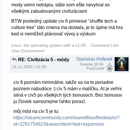
mody velmi netrápia, stále som ešte nevyhral so
všetkými zabudovanými civilizáciami
BTW posledný update civ 6 priniesol "shuffle tech a
culture tree" táto zmena ma dostala, je to úplne iná hra
ked si nemôžeš plánovať vývoj a výskum
Linux: the operating system with a CLUE... Command Line
User Environment
Stanislav Hoferek
RE: Civilizácia 5 - módy
Greenie 18.04
24.11.2020 | 22:50
Používateľ
civ 6 poznám minimálne, takže sa na to poriadne
pozriem nabudúce :) civ 5 mám v malíčku. AI je veľmi
silná v civ5 po všetkých tých bonusoch. Bez bonusov
ju človek samozrejme ľahko porazí.
môj mód na civ 5 je tu:
https://steamcommunity.com/sharedfiles/filedetails/?
id=2291754823&searchtext=fast+expansion