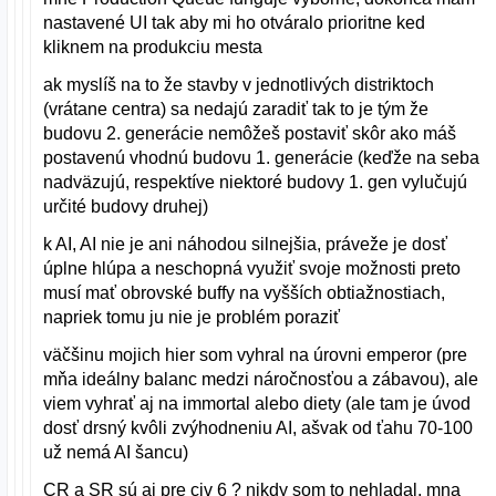
nastavené UI tak aby mi ho otváralo prioritne ked
kliknem na produkciu mesta
ak myslíš na to že stavby v jednotlivých distriktoch
(vrátane centra) sa nedajú zaradiť tak to je tým že
budovu 2. generácie nemôžeš postaviť skôr ako máš
postavenú vhodnú budovu 1. generácie (keďže na seba
nadväzujú, respektíve niektoré budovy 1. gen vylučujú
určité budovy druhej)
k AI, AI nie je ani náhodou silnejšia, práveže je dosť
úplne hlúpa a neschopná využiť svoje možnosti preto
musí mať obrovské buffy na vyšších obtiažnostiach,
napriek tomu ju nie je problém poraziť
väčšinu mojich hier som vyhral na úrovni emperor (pre
mňa ideálny balanc medzi náročnosťou a zábavou), ale
viem vyhrať aj na immortal alebo diety (ale tam je úvod
dosť drsný kvôli zvýhodneniu AI, ašvak od ťahu 70-100
už nemá AI šancu)
CR a SR sú aj pre civ 6 ? nikdy som to nehladal, mna