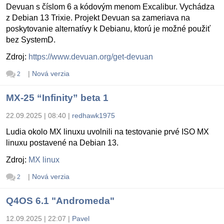
Devuan s číslom 6 a kódovým menom Excalibur. Vychádza
z Debian 13 Trixie. Projekt Devuan sa zameriava na
poskytovanie alternatívy k Debianu, ktorú je možné použiť
bez SystemD.
Zdroj:
https://www.devuan.org/get-devuan
|
Nová verzia
2
MX-25 “Infinity” beta 1
22.09.2025 | 08:40
|
redhawk1975
Ludia okolo MX linuxu uvolnili na testovanie prvé ISO MX
linuxu postavené na Debian 13.
Zdroj:
MX linux
|
Nová verzia
2
Q4OS 6.1 "Andromeda"
12.09.2025 | 22:07
|
Pavel