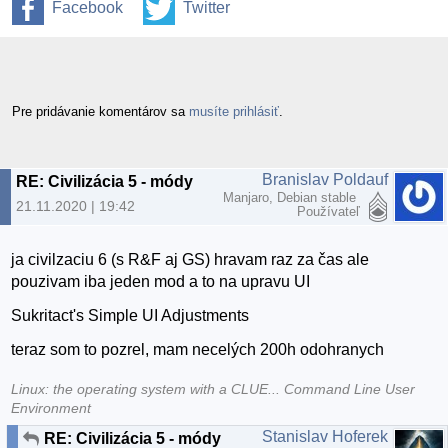
Facebook
Twitter
Pre pridávanie komentárov sa
musíte prihlásiť
.
Branislav Poldauf
RE: Civilizácia 5 - módy
Manjaro, Debian stable
21.11.2020 | 19:42
Používateľ
ja civilzaciu 6 (s R&F aj GS) hravam raz za čas ale
pouzivam iba jeden mod a to na upravu UI
Sukritact's Simple UI Adjustments
teraz som to pozrel, mam necelých 200h odohranych
Linux: the operating system with a CLUE... Command Line User
Environment
Stanislav Hoferek
RE: Civilizácia 5 - módy