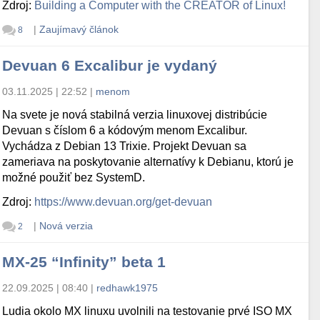
Zdroj:
Building a Computer with the CREATOR of Linux!
|
Zaujímavý článok
8
Devuan 6 Excalibur je vydaný
03.11.2025 | 22:52
|
menom
Na svete je nová stabilná verzia linuxovej distribúcie
Devuan s číslom 6 a kódovým menom Excalibur.
Vychádza z Debian 13 Trixie. Projekt Devuan sa
zameriava na poskytovanie alternatívy k Debianu, ktorú je
možné použiť bez SystemD.
Zdroj:
https://www.devuan.org/get-devuan
|
Nová verzia
2
MX-25 “Infinity” beta 1
22.09.2025 | 08:40
|
redhawk1975
Ludia okolo MX linuxu uvolnili na testovanie prvé ISO MX