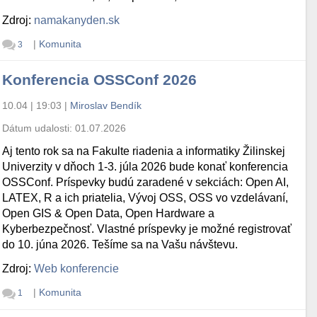
Zdroj:
namakanyden.sk
|
Komunita
3
Konferencia OSSConf 2026
10.04 | 19:03
|
Miroslav Bendík
Dátum udalosti:
01.07.2026
Aj tento rok sa na Fakulte riadenia a informatiky Žilinskej
Univerzity v dňoch 1-3. júla 2026 bude konať konferencia
OSSConf. Príspevky budú zaradené v sekciách: Open AI,
LATEX, R a ich priatelia, Vývoj OSS, OSS vo vzdelávaní,
Open GIS & Open Data, Open Hardware a
Kyberbezpečnosť. Vlastné príspevky je možné registrovať
do 10. júna 2026. Tešíme sa na Vašu návštevu.
Zdroj:
Web konferencie
|
Komunita
1