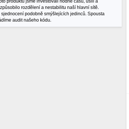
oto produktu jsme investovali hodně času, úsilí a
ůsobilo rozdělení a nestabilitu naší hlavní sítě.
 sjednocení podobně smýšlejících jedinců. Spousta
vádíme audit našeho kódu.