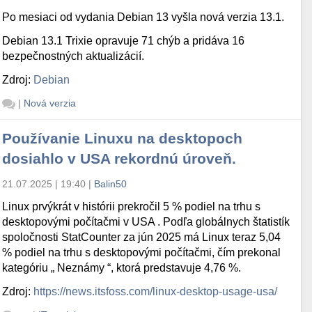
Po mesiaci od vydania Debian 13 vyšla nová verzia 13.1.
Debian 13.1 Trixie opravuje 71 chýb a pridáva 16
bezpečnostných aktualizácií.
Zdroj:
Debian
|
Nová verzia
Používanie Linuxu na desktopoch
dosiahlo v USA rekordnú úroveň.
21.07.2025 | 19:40
|
Balin50
Linux prvýkrát v histórii prekročil 5 % podiel na trhu s
desktopovými počítačmi v USA . Podľa globálnych štatistík
spoločnosti StatCounter za jún 2025 má Linux teraz 5,04
% podiel na trhu s desktopovými počítačmi, čím prekonal
kategóriu „ Neznámy “, ktorá predstavuje 4,76 %.
Zdroj:
https://news.itsfoss.com/linux-desktop-usage-usa/