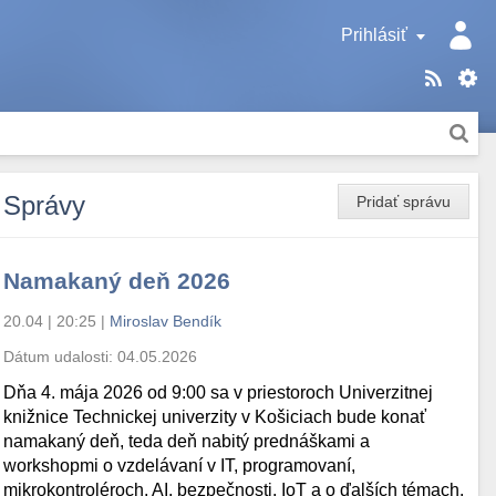
Prihlásiť
Správy
Pridať správu
Namakaný deň 2026
20.04 | 20:25
|
Miroslav Bendík
Dátum udalosti:
04.05.2026
Dňa 4. mája 2026 od 9:00 sa v priestoroch Univerzitnej
knižnice Technickej univerzity v Košiciach bude konať
namakaný deň, teda deň nabitý prednáškami a
workshopmi o vzdelávaní v IT, programovaní,
mikrokontroléroch, AI, bezpečnosti, IoT a o ďalších témach.