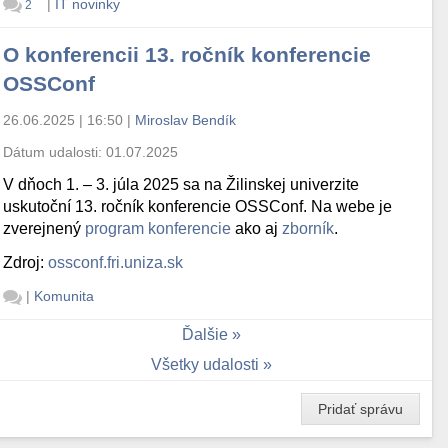
|
IT novinky
2
O konferencii 13. ročník konferencie
OSSConf
26.06.2025 | 16:50
|
Miroslav Bendík
Dátum udalosti:
01.07.2025
V dňoch 1. – 3. júla 2025 sa na Žilinskej univerzite
uskutoční 13. ročník konferencie OSSConf. Na webe je
zverejnený
program konferencie
ako aj
zborník
.
Zdroj:
ossconf.fri.uniza.sk
|
Komunita
Ďalšie
Všetky udalosti
Pridať správu