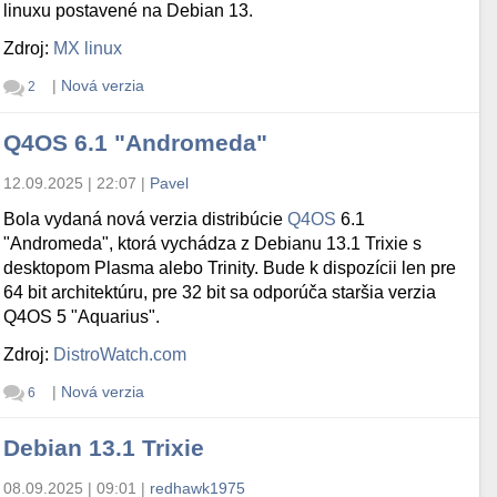
linuxu postavené na Debian 13.
Zdroj:
MX linux
|
Nová verzia
2
Q4OS 6.1 "Andromeda"
12.09.2025 | 22:07
|
Pavel
Bola vydaná nová verzia distribúcie
Q4OS
6.1
"Andromeda", ktorá vychádza z Debianu 13.1 Trixie s
desktopom Plasma alebo Trinity. Bude k dispozícii len pre
64 bit architektúru, pre 32 bit sa odporúča staršia verzia
Q4OS 5 "Aquarius".
Zdroj:
DistroWatch.com
|
Nová verzia
6
Debian 13.1 Trixie
08.09.2025 | 09:01
|
redhawk1975