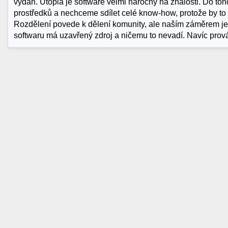
vydán. Utopia je software velmi náročný na znalosti. Do toh
prostředků a nechceme sdílet celé know-how, protože by to zp
Rozdělení povede k dělení komunity, ale naším záměrem je
softwaru má uzavřený zdroj a ničemu to nevadí. Navíc pro