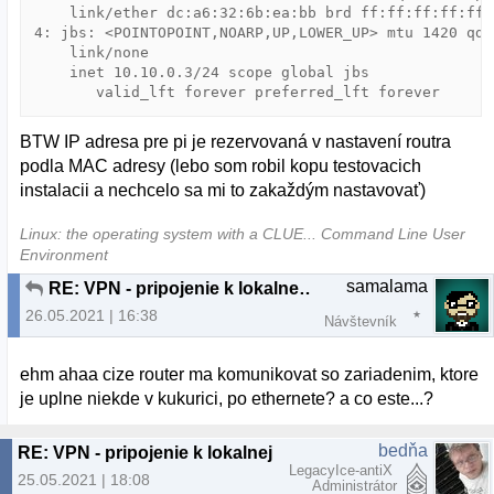
    link/ether dc:a6:32:6b:ea:bb brd ff:ff:ff:ff:ff:f
4: jbs: <POINTOPOINT,NOARP,UP,LOWER_UP> mtu 1420 qdi
    link/none

    inet 10.10.0.3/24 scope global jbs

       valid_lft forever preferred_lft forever
BTW IP adresa pre pi je rezervovaná v nastavení routra
podla MAC adresy (lebo som robil kopu testovacich
instalacii a nechcelo sa mi to zakaždým nastavovať)
Linux: the operating system with a CLUE... Command Line User
Environment
samalama
RE: VPN - pripojenie k lokalnej sieti cez klienta
26.05.2021 | 16:38
Návštevník
ehm ahaa cize router ma komunikovat so zariadenim, ktore
je uplne niekde v kukurici, po ethernete? a co este...?
bedňa
RE: VPN - pripojenie k lokalnej sieti cez klienta
LegacyIce-antiX
25.05.2021 | 18:08
Administrátor