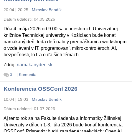
20.04 | 20:25
|
Miroslav Bendík
Dátum udalosti:
04.05.2026
Dňa 4. mája 2026 od 9:00 sa v priestoroch Univerzitnej
knižnice Technickej univerzity v Košiciach bude konať
namakaný deň, teda deň nabitý prednáškami a workshopmi
o vzdelávaní v IT, programovaní, mikrokontroléroch, AI,
bezpečnosti, IoT a o ďalších témach.
Zdroj:
namakanyden.sk
|
Komunita
3
Konferencia OSSConf 2026
10.04 | 19:03
|
Miroslav Bendík
Dátum udalosti:
01.07.2026
Aj tento rok sa na Fakulte riadenia a informatiky Žilinskej
Univerzity v dňoch 1-3. júla 2026 bude konať konferencia
OSSConf. Príspevky budú zaradené v sekciách: Open AI,