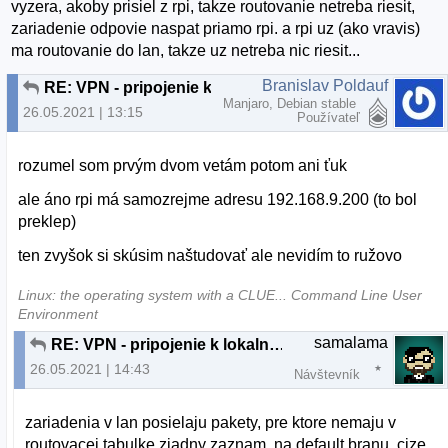
vyzera, akoby prisiel z rpi, takze routovanie netreba riesit,
zariadenie odpovie naspat priamo rpi. a rpi uz (ako vravis)
ma routovanie do lan, takze uz netreba nic riesit...
Branislav Poldauf
RE: VPN - pripojenie k lokalnej sieti cez klienta
Manjaro, Debian stable
26.05.2021 | 13:15
Používateľ
rozumel som prvým dvom vetám potom ani ťuk
ale áno rpi má samozrejme adresu 192.168.9.200 (to bol
preklep)
ten zvyšok si skúsim naštudovať ale nevidím to ružovo
Linux: the operating system with a CLUE... Command Line User
Environment
samalama
RE: VPN - pripojenie k lokalnej sieti cez klienta
26.05.2021 | 14:43
Návštevník
zariadenia v lan posielaju pakety, pre ktore nemaju v
routovacej tabulke ziadny zaznam, na default branu, cize