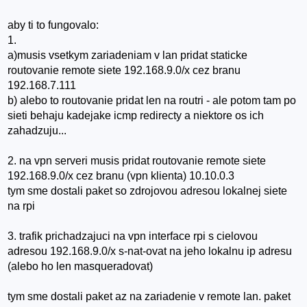
aby ti to fungovalo:
1.
a)musis vsetkym zariadeniam v lan pridat staticke
routovanie remote siete 192.168.9.0/x cez branu
192.168.7.111
b) alebo to routovanie pridat len na routri - ale potom tam po
sieti behaju kadejake icmp redirecty a niektore os ich
zahadzuju...
2. na vpn serveri musis pridat routovanie remote siete
192.168.9.0/x cez branu (vpn klienta) 10.10.0.3
tym sme dostali paket so zdrojovou adresou lokalnej siete
na rpi
3. trafik prichadzajuci na vpn interface rpi s cielovou
adresou 192.168.9.0/x s-nat-ovat na jeho lokalnu ip adresu
(alebo ho len masqueradovat)
tym sme dostali paket az na zariadenie v remote lan. paket