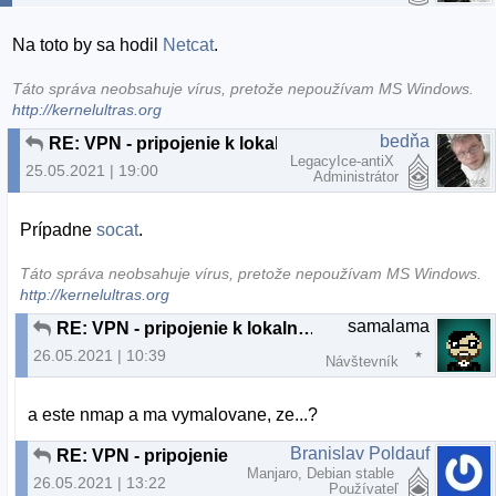
Na toto by sa hodil
Netcat
.
Táto správa neobsahuje vírus, pretože nepoužívam MS Windows.
http://kernelultras.org
bedňa
RE: VPN - pripojenie k lokalnej sieti cez klienta
LegacyIce-antiX
25.05.2021 | 19:00
Administrátor
Prípadne
socat
.
Táto správa neobsahuje vírus, pretože nepoužívam MS Windows.
http://kernelultras.org
samalama
RE: VPN - pripojenie k lokalnej sieti cez klienta
26.05.2021 | 10:39
Návštevník
a este nmap a ma vymalovane, ze...?
Branislav Poldauf
RE: VPN - pripojenie k lokalnej sieti cez klienta
Manjaro, Debian stable
26.05.2021 | 13:22
Používateľ