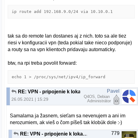
ip route add 192.168.9.0/24 via 10.10.0.1
tak sa do remote lan dostanes aj z nich. toto sa ale tiez
riesi v konfiguracii vpn (teda pokial take nieco podporuje)
a routy sa na vpn klientoch pridavaju automaticky.
btw, na rpi treba povolit forward:
echo 1 > /proc/sys/net/ipv4/ip_forward
Pavel
RE: VPN - pripojenie k lokalnej sieti cez klienta
Q4OS, Debian
26.05.2021 | 15:29
Administrátor
Samalama ja žasnem, sieťam sa nevenujem a ani im
nerozumiem, ak vieš o čom píšeš tak klobúk dole :-)
779
RE: VPN - pripojenie k lokalnej sieti cez klienta