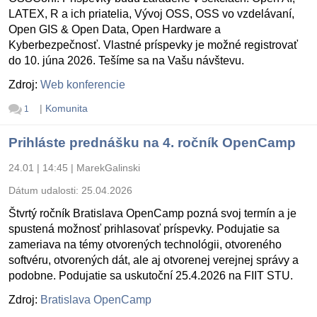
LATEX, R a ich priatelia, Vývoj OSS, OSS vo vzdelávaní,
Open GIS & Open Data, Open Hardware a
Kyberbezpečnosť. Vlastné príspevky je možné registrovať
do 10. júna 2026. Tešíme sa na Vašu návštevu.
Zdroj:
Web konferencie
|
Komunita
1
Prihláste prednášku na 4. ročník OpenCamp
24.01 | 14:45
|
MarekGalinski
Dátum udalosti:
25.04.2026
Štvrtý ročník Bratislava OpenCamp pozná svoj termín a je
spustená možnosť prihlasovať príspevky. Podujatie sa
zameriava na témy otvorených technológii, otvoreného
softvéru, otvorených dát, ale aj otvorenej verejnej správy a
podobne. Podujatie sa uskutoční 25.4.2026 na FIIT STU.
Zdroj:
Bratislava OpenCamp