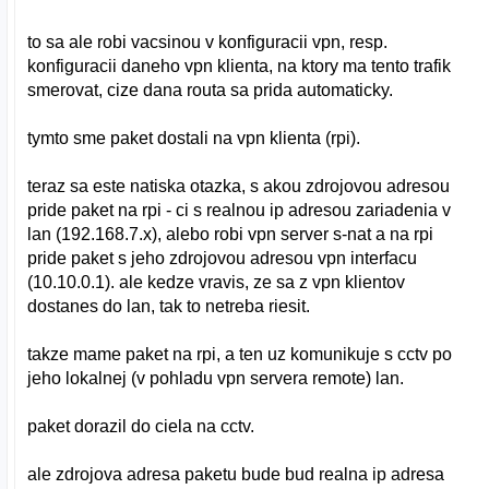
to sa ale robi vacsinou v konfiguracii vpn, resp.
konfiguracii daneho vpn klienta, na ktory ma tento trafik
smerovat, cize dana routa sa prida automaticky.
tymto sme paket dostali na vpn klienta (rpi).
teraz sa este natiska otazka, s akou zdrojovou adresou
pride paket na rpi - ci s realnou ip adresou zariadenia v
lan (192.168.7.x), alebo robi vpn server s-nat a na rpi
pride paket s jeho zdrojovou adresou vpn interfacu
(10.10.0.1). ale kedze vravis, ze sa z vpn klientov
dostanes do lan, tak to netreba riesit.
takze mame paket na rpi, a ten uz komunikuje s cctv po
jeho lokalnej (v pohladu vpn servera remote) lan.
paket dorazil do ciela na cctv.
ale zdrojova adresa paketu bude bud realna ip adresa