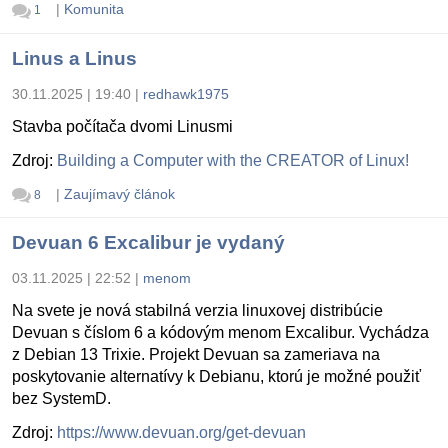
|
Komunita
1
Linus a Linus
30.11.2025 | 19:40
|
redhawk1975
Stavba počítača dvomi Linusmi
Zdroj:
Building a Computer with the CREATOR of Linux!
|
Zaujímavý článok
8
Devuan 6 Excalibur je vydaný
03.11.2025 | 22:52
|
menom
Na svete je nová stabilná verzia linuxovej distribúcie
Devuan s číslom 6 a kódovým menom Excalibur. Vychádza
z Debian 13 Trixie. Projekt Devuan sa zameriava na
poskytovanie alternatívy k Debianu, ktorú je možné použiť
bez SystemD.
Zdroj:
https://www.devuan.org/get-devuan