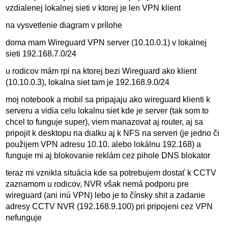
vzdialenej lokalnej sieti v ktorej je len VPN klient
na vysvetlenie diagram v prílohe
doma mam Wireguard VPN server (10.10.0.1) v lokalnej
sieti 192.168.7.0/24
u rodicov mám rpi na ktorej bezi Wireguard ako klient
(10.10.0.3), lokalna siet tam je 192.168.9.0/24
moj notebook a mobil sa pripajaju ako wireguard klienti k
serveru a vidia celu lokalnu siet kde je server (tak som to
chcel to funguje super), viem manazovat aj router, aj sa
pripojit k desktopu na dialku aj k NFS na serveri (je jedno či
použijem VPN adresu 10.10. alebo lokálnu 192.168) a
funguje mi aj blokovanie reklám cez pihole DNS blokator
teraz mi vznikla situácia kde sa potrebujem dostať k CCTV
zaznamom u rodicov, NVR však nemá podporu pre
wireguard (ani inú VPN) lebo je to čínsky shit a zadanie
adresy CCTV NVR (192.168.9.100) pri pripojeni cez VPN
nefunguje