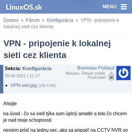
MENU
Domov
Fórum
Konfigurácia
VPN - pripojenie k
lokalnej sieti cez klienta
VPN - pripojenie k lokalnej
sieti cez klienta
Branislav Poldauf
Sekcia
:
Konfigurácia
Manjaro, Debian stable
25.05.2021 | 11:17
Používateľ
VPN-siet.jpg
(135.4 kB)
Ahojte
na úvod - čo sa sietí týka som úplný amatér a toto čo chcem
je nad moje schopnosti
neviem prísť na jednu vec, ako sa pripojiť na CCTV NVR vo