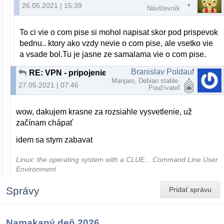
26.05.2021 | 15:39
Návštevník
To ci vie o com pise si mohol napisat skor pod prispevok
bednu.. ktory ako vzdy nevie o com pise, ale vsetko vie
a vsade bol.Tu je jasne ze samalama vie o com pise.
Branislav Poldauf
RE: VPN - pripojenie k lokalnej sieti cez klienta
Manjaro, Debian stable
27.05.2021 | 07:46
Používateľ
wow, dakujem krasne za rozsiahle vysvetlenie, už
začínam chápať
idem sa stym zabavat
Linux: the operating system with a CLUE... Command Line User
Environment
Správy
Pridať správu
Namakaný deň 2026