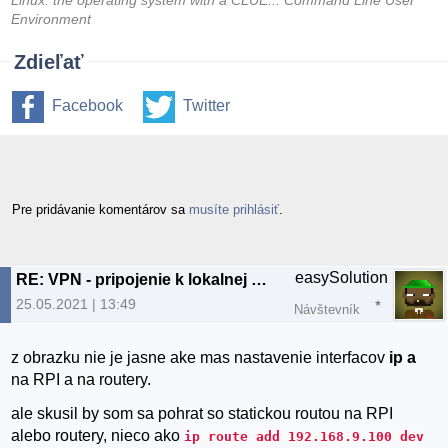
Linux: the operating system with a CLUE... Command Line User
Environment
Zdieľať
Facebook
Twitter
Pre pridávanie komentárov sa
musíte prihlásiť
.
easySolution
RE: VPN - pripojenie k lokalnej sieti cez klienta
25.05.2021 | 13:49
Návštevník
z obrazku nie je jasne ake mas nastavenie interfacov
ip a
na RPI a na routery.
ale skusil by som sa pohrat so statickou routou na RPI
alebo routery, nieco ako
ip route add 192.168.9.100 dev