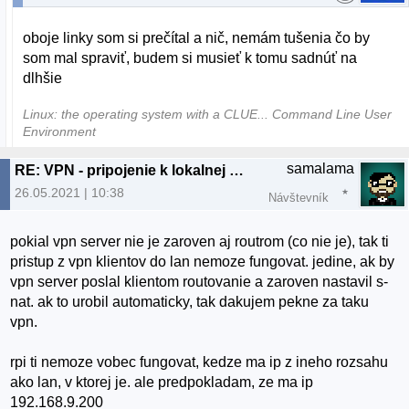
oboje linky som si prečítal a nič, nemám tušenia čo by
som mal spraviť, budem si musieť k tomu sadnúť na
dlhšie
Linux: the operating system with a CLUE... Command Line User
Environment
samalama
RE: VPN - pripojenie k lokalnej sieti cez klienta
26.05.2021 | 10:38
Návštevník
pokial vpn server nie je zaroven aj routrom (co nie je), tak ti
pristup z vpn klientov do lan nemoze fungovat. jedine, ak by
vpn server poslal klientom routovanie a zaroven nastavil s-
nat. ak to urobil automaticky, tak dakujem pekne za taku
vpn.
rpi ti nemoze vobec fungovat, kedze ma ip z ineho rozsahu
ako lan, v ktorej je. ale predpokladam, ze ma ip
192.168.9.200