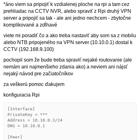
*áno viem sa pripojiť k vzdialenej ploche na rpi a tam cez
prehliadac na CCTV NVR, alebo spraviť z Rpi druhý VPN
server a pripojiť sa tak - ale ani jedno nechcem - zbytočne
komplikované a zdĺhavé
viete mi poradiť čo a ako treba nastaviť aby som sa z mobilu
alebo NTB pripojeného na VPN server (10.10.0.1) dostal k
CCTV (192.168.9.100)
pochopil som že bude treba spraviť nejaké routovanie (ale
nemám ani najmenšieho zdania ako) a neviem ani nájsť
nejaký návod pre začiatočníkov
za veškerú pomoc ďakujem
konfiguracia Rpi
[Interface]

PrivateKey = ***

Address = 10.10.0.3/24

DNS = 10.10.0.1

[Peer]
