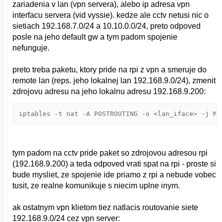
zariadenia v lan (vpn servera), alebo ip adresa vpn
interfacu servera (vid vyssie). kedze ale cctv netusi nic o
sietiach 192.168.7.0/24 a 10.10.0.0/24, preto odpoved
posle na jeho default gw a tym padom spojenie
nefunguje.
preto treba paketu, ktory pride na rpi z vpn a smeruje do
remote lan (reps. jeho lokalnej lan 192.168.9.0/24), zmenit
zdrojovu adresu na jeho lokalnu adresu 192.168.9.200:
iptables -t nat -A POSTROUTING -o <lan_iface> -j MA
tym padom na cctv pride paket so zdrojovou adresou rpi
(192.168.9.200) a teda odpoved vrati spat na rpi - proste si
bude mysliet, ze spojenie ide priamo z rpi a nebude vobec
tusit, ze realne komunikuje s niecim uplne inym.
ak ostatnym vpn klietom tiez natlacis routovanie siete
192.168.9.0/24 cez vpn server: