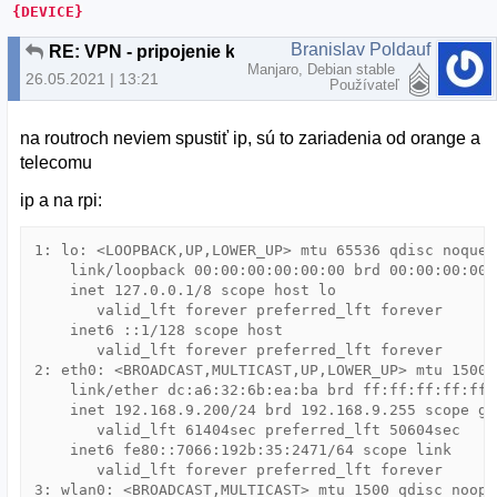
{DEVICE}
Branislav Poldauf
RE: VPN - pripojenie k lokalnej sieti cez klienta
Manjaro, Debian stable
26.05.2021 | 13:21
Používateľ
na routroch neviem spustiť ip, sú to zariadenia od orange a
telecomu
ip a na rpi:
1: lo: <LOOPBACK,UP,LOWER_UP> mtu 65536 qdisc noqueu
    link/loopback 00:00:00:00:00:00 brd 00:00:00:00:0
    inet 127.0.0.1/8 scope host lo

       valid_lft forever preferred_lft forever

    inet6 ::1/128 scope host

       valid_lft forever preferred_lft forever

2: eth0: <BROADCAST,MULTICAST,UP,LOWER_UP> mtu 1500 
    link/ether dc:a6:32:6b:ea:ba brd ff:ff:ff:ff:ff:f
    inet 192.168.9.200/24 brd 192.168.9.255 scope gl
       valid_lft 61404sec preferred_lft 50604sec

    inet6 fe80::7066:192b:35:2471/64 scope link

       valid_lft forever preferred_lft forever

3: wlan0: <BROADCAST,MULTICAST> mtu 1500 qdisc noop 