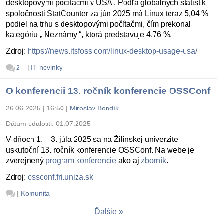
desktopovými počítačmi v USA . Podľa globálnych štatistík
spoločnosti StatCounter za jún 2025 má Linux teraz 5,04 %
podiel na trhu s desktopovými počítačmi, čím prekonal
kategóriu „ Neznámy “, ktorá predstavuje 4,76 %.
Zdroj:
https://news.itsfoss.com/linux-desktop-usage-usa/
|
IT novinky
2
O konferencii 13. ročník konferencie OSSConf
26.06.2025 | 16:50
|
Miroslav Bendík
Dátum udalosti:
01.07.2025
V dňoch 1. – 3. júla 2025 sa na Žilinskej univerzite
uskutoční 13. ročník konferencie OSSConf. Na webe je
zverejnený
program konferencie
ako aj
zborník
.
Zdroj:
ossconf.fri.uniza.sk
|
Komunita
Ďalšie