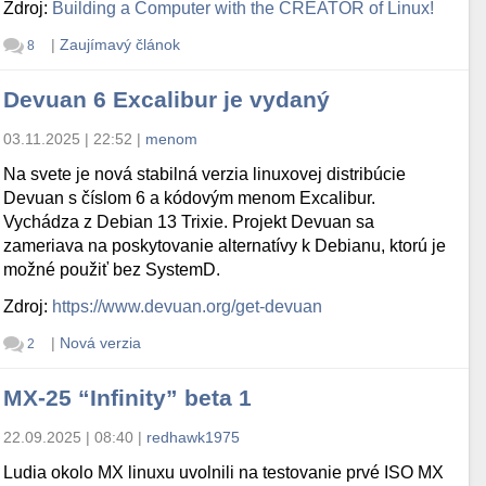
Zdroj:
Building a Computer with the CREATOR of Linux!
|
Zaujímavý článok
8
Devuan 6 Excalibur je vydaný
03.11.2025 | 22:52
|
menom
Na svete je nová stabilná verzia linuxovej distribúcie
Devuan s číslom 6 a kódovým menom Excalibur.
Vychádza z Debian 13 Trixie. Projekt Devuan sa
zameriava na poskytovanie alternatívy k Debianu, ktorú je
možné použiť bez SystemD.
Zdroj:
https://www.devuan.org/get-devuan
|
Nová verzia
2
MX-25 “Infinity” beta 1
22.09.2025 | 08:40
|
redhawk1975
Ludia okolo MX linuxu uvolnili na testovanie prvé ISO MX