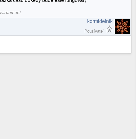
n otázka času dokedy bude ešte fungovať)
nvironment
kormidelnik
Používateľ