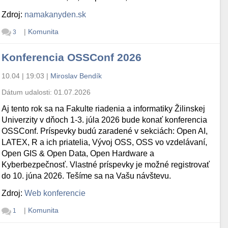
Zdroj:
namakanyden.sk
|
Komunita
3
Konferencia OSSConf 2026
10.04 | 19:03
|
Miroslav Bendík
Dátum udalosti:
01.07.2026
Aj tento rok sa na Fakulte riadenia a informatiky Žilinskej
Univerzity v dňoch 1-3. júla 2026 bude konať konferencia
OSSConf. Príspevky budú zaradené v sekciách: Open AI,
LATEX, R a ich priatelia, Vývoj OSS, OSS vo vzdelávaní,
Open GIS & Open Data, Open Hardware a
Kyberbezpečnosť. Vlastné príspevky je možné registrovať
do 10. júna 2026. Tešíme sa na Vašu návštevu.
Zdroj:
Web konferencie
|
Komunita
1