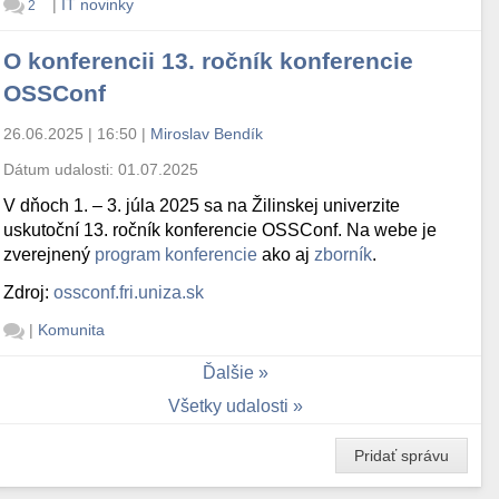
|
IT novinky
2
O konferencii 13. ročník konferencie
OSSConf
26.06.2025 | 16:50
|
Miroslav Bendík
Dátum udalosti:
01.07.2025
V dňoch 1. – 3. júla 2025 sa na Žilinskej univerzite
uskutoční 13. ročník konferencie OSSConf. Na webe je
zverejnený
program konferencie
ako aj
zborník
.
Zdroj:
ossconf.fri.uniza.sk
|
Komunita
Ďalšie
Všetky udalosti
Pridať správu