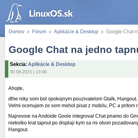
Domov
Fórum
Aplikácie & Desktop
Google Chat n
Google Chat na jedno tapn
Sekcia
:
Aplikácie & Desktop
30.08.2021 | 13:00
Ahojte,
dlhe roky som bol spokojnym pouzivatelom Gtalk, Hangout.
Velmi ocenujem ze som mohol pisat z mobilu, PC a pritom 
Najnovsie na Andoide Goole integroval Chat priamo do Gma
niekolko krat tapnut po displaji kym sa mi otvori pozadovan
Hangout.