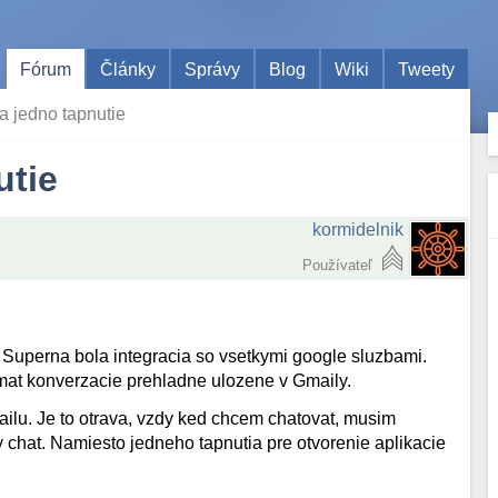
Fórum
Články
Správy
Blog
Wiki
Tweety
a jedno tapnutie
utie
kormidelnik
Používateľ
 Superna bola integracia so vsetkymi google sluzbami.
mat konverzacie prehladne ulozene v Gmaily.
ilu. Je to otrava, vzdy ked chcem chatovat, musim
y chat. Namiesto jedneho tapnutia pre otvorenie aplikacie