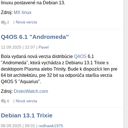
linuxu postavené na Debian 13.
Zdroj:
MX linux
|
Nová verzia
2
Q4OS 6.1 "Andromeda"
12.09.2025 | 22:07
|
Pavel
Bola vydaná nová verzia distribúcie
Q4OS
6.1
"Andromeda", ktorá vychádza z Debianu 13.1 Trixie s
desktopom Plasma alebo Trinity. Bude k dispozícii len pre
64 bit architektúru, pre 32 bit sa odporúča staršia verzia
Q4OS 5 "Aquarius".
Zdroj:
DistroWatch.com
|
Nová verzia
6
Debian 13.1 Trixie
08.09.2025 | 09:01
|
redhawk1975