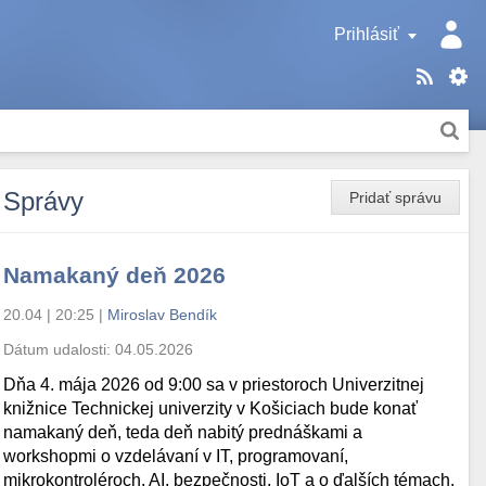
Prihlásiť
Správy
Pridať správu
Namakaný deň 2026
20.04 | 20:25
|
Miroslav Bendík
Dátum udalosti:
04.05.2026
Dňa 4. mája 2026 od 9:00 sa v priestoroch Univerzitnej
knižnice Technickej univerzity v Košiciach bude konať
namakaný deň, teda deň nabitý prednáškami a
workshopmi o vzdelávaní v IT, programovaní,
mikrokontroléroch, AI, bezpečnosti, IoT a o ďalších témach.