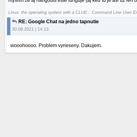
myslím že aj hangouts ešte funguje (aj keď tu je asi už le
Linux: the operating system with a CLUE... Command Line User E
RE: Google Chat na jedno tapnutie
30.08.2021 | 14:13
wooohoooo. Problem vyrieseny. Dakujem.