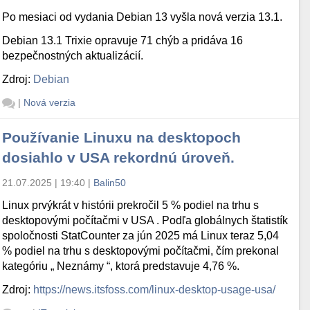
Po mesiaci od vydania Debian 13 vyšla nová verzia 13.1.
Debian 13.1 Trixie opravuje 71 chýb a pridáva 16
bezpečnostných aktualizácií.
Zdroj:
Debian
|
Nová verzia
Používanie Linuxu na desktopoch
dosiahlo v USA rekordnú úroveň.
21.07.2025 | 19:40
|
Balin50
Linux prvýkrát v histórii prekročil 5 % podiel na trhu s
desktopovými počítačmi v USA . Podľa globálnych štatistík
spoločnosti StatCounter za jún 2025 má Linux teraz 5,04
% podiel na trhu s desktopovými počítačmi, čím prekonal
kategóriu „ Neznámy “, ktorá predstavuje 4,76 %.
Zdroj:
https://news.itsfoss.com/linux-desktop-usage-usa/