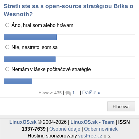
Stretli ste sa s open-source stratégiou Bitka o
Wesnoth?
Áno, hral som alebo hrávam
Nie, nestretol som sa
Nemám v láske počítačové stratégie
|
|
Ďalšie
Hlasov: 435
1
Hlasovať
LinuxOS.sk
© 2004-2026 |
LinuxOS.sk - Team
|
ISSN
1337-7639
|
Osobné údaje
|
Odber noviniek
Hosting sponzorovaný
vpsFree.cz
o.s.