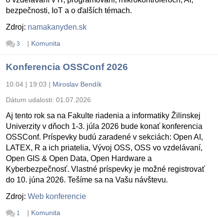
bezpečnosti, IoT a o ďalších témach.
Zdroj:
namakanyden.sk
|
Komunita
3
Konferencia OSSConf 2026
10.04 | 19:03
|
Miroslav Bendík
Dátum udalosti:
01.07.2026
Aj tento rok sa na Fakulte riadenia a informatiky Žilinskej
Univerzity v dňoch 1-3. júla 2026 bude konať konferencia
OSSConf. Príspevky budú zaradené v sekciách: Open AI,
LATEX, R a ich priatelia, Vývoj OSS, OSS vo vzdelávaní,
Open GIS & Open Data, Open Hardware a
Kyberbezpečnosť. Vlastné príspevky je možné registrovať
do 10. júna 2026. Tešíme sa na Vašu návštevu.
Zdroj:
Web konferencie
|
Komunita
1