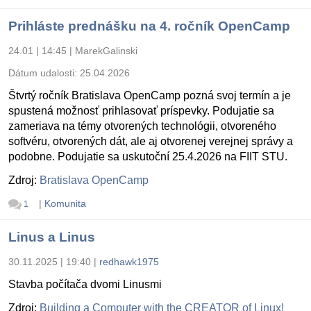
Prihláste prednášku na 4. ročník OpenCamp
24.01 | 14:45
|
MarekGalinski
Dátum udalosti:
25.04.2026
Štvrtý ročník Bratislava OpenCamp pozná svoj termín a je
spustená možnosť prihlasovať príspevky. Podujatie sa
zameriava na témy otvorených technológii, otvoreného
softvéru, otvorených dát, ale aj otvorenej verejnej správy a
podobne. Podujatie sa uskutoční 25.4.2026 na FIIT STU.
Zdroj:
Bratislava OpenCamp
|
Komunita
1
Linus a Linus
30.11.2025 | 19:40
|
redhawk1975
Stavba počítača dvomi Linusmi
Zdroj:
Building a Computer with the CREATOR of Linux!