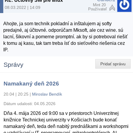
RE: Účtovný SW pre linux
Mint 20
08.03.2022 | 14:09
Používateľ
Ahojte, ja som technik pokladní a inštalujem aj softy
predajné, aj účtovné. odporúčam Mksoft, ale cez wine. sú
lacní, šikovní a pomerne promptní. ak by si potreboval riešiť
k tomu aj kasu, tak tam treba ísť do sieťového riešenia cez
IP.
Správy
Pridať správu
Namakaný deň 2026
20.04 | 20:25
|
Miroslav Bendík
Dátum udalosti:
04.05.2026
Dňa 4. mája 2026 od 9:00 sa v priestoroch Univerzitnej
knižnice Technickej univerzity v Košiciach bude konať
namakaný deň, teda deň nabitý prednáškami a workshopmi
o vzdelávaní v IT, programovaní, mikrokontroléroch, AI,