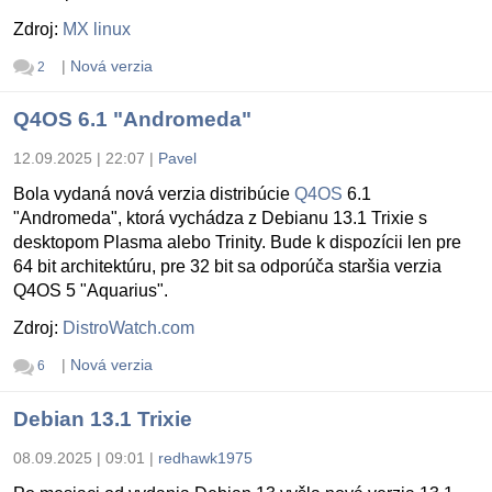
Zdroj:
MX linux
|
Nová verzia
2
Q4OS 6.1 "Andromeda"
12.09.2025 | 22:07
|
Pavel
Bola vydaná nová verzia distribúcie
Q4OS
6.1
"Andromeda", ktorá vychádza z Debianu 13.1 Trixie s
desktopom Plasma alebo Trinity. Bude k dispozícii len pre
64 bit architektúru, pre 32 bit sa odporúča staršia verzia
Q4OS 5 "Aquarius".
Zdroj:
DistroWatch.com
|
Nová verzia
6
Debian 13.1 Trixie
08.09.2025 | 09:01
|
redhawk1975