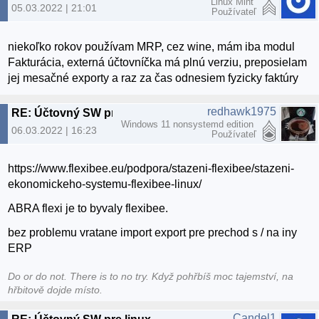
Linux Mint
05.03.2022 | 21:01
Používateľ
niekoľko rokov používam MRP, cez wine, mám iba modul
Fakturácia, externá účtovníčka má plnú verziu, preposielam
jej mesačné exporty a raz za čas odnesiem fyzicky faktúry
redhawk1975
RE: Účtovný SW pre linux
Windows 11 nonsystemd edition
06.03.2022 | 16:23
Používateľ
https://www.flexibee.eu/podpora/stazeni-flexibee/stazeni-
ekonomickeho-systemu-flexibee-linux/
ABRA flexi je to byvaly flexibee.
bez problemu vratane import export pre prechod s / na iny
ERP
Do or do not. There is to no try.​ Když pohřbíš moc tajemství, na
hřbitově dojde místo.
Candel1