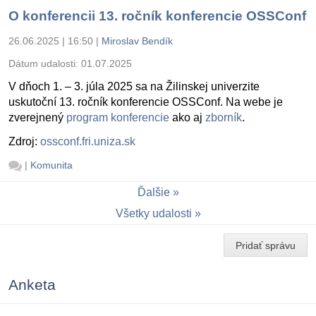
O konferencii 13. ročník konferencie OSSConf
26.06.2025 | 16:50
|
Miroslav Bendík
Dátum udalosti:
01.07.2025
V dňoch 1. – 3. júla 2025 sa na Žilinskej univerzite
uskutoční 13. ročník konferencie OSSConf. Na webe je
zverejnený
program konferencie
ako aj
zborník
.
Zdroj:
ossconf.fri.uniza.sk
|
Komunita
Ďalšie
Všetky udalosti
Pridať správu
Anketa