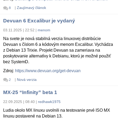
|
Zaujímavý článok
8
Devuan 6 Excalibur je vydaný
03.11.2025 | 22:52
|
menom
Na svete je nová stabilná verzia linuxovej distribúcie
Devuan s číslom 6 a kódovým menom Excalibur. Vychádza
z Debian 13 Trixie. Projekt Devuan sa zameriava na
poskytovanie alternatívy k Debianu, ktorú je možné použiť
bez SystemD.
Zdroj:
https://www.devuan.org/get-devuan
|
Nová verzia
2
MX-25 “Infinity” beta 1
22.09.2025 | 08:40
|
redhawk1975
Ludia okolo MX linuxu uvolnili na testovanie prvé ISO MX
linuxu postavené na Debian 13.