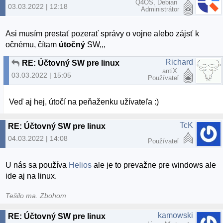
Q4OS, Debian
03.03.2022 | 12:18
Administrátor
Asi musím prestať pozerať správy o vojne alebo zájsť k
očnému, čítam
útočný
SW,,,
Richard
RE: Účtovný SW pre linux
antiX
03.03.2022 | 15:05
Používateľ
Veď aj hej, útočí na peňaženku užívateľa :)
TcK
RE: Účtovný SW pre linux
04.03.2022 | 14:08
Používateľ
U nás sa používa
Helios
ale je to prevažne pre windows ale
ide aj na linux.
Tešilo ma. Zbohom
kamowski
RE: Účtovný SW pre linux