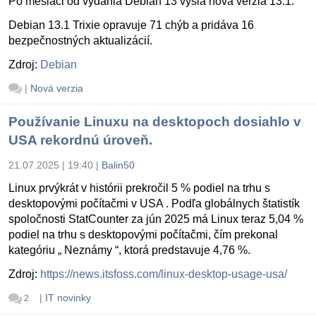
Po mesiaci od vydania Debian 13 vyšla nová verzia 13.1.
Debian 13.1 Trixie opravuje 71 chýb a pridáva 16
bezpečnostných aktualizácií.
Zdroj:
Debian
|
Nová verzia
Používanie Linuxu na desktopoch dosiahlo v
USA rekordnú úroveň.
21.07.2025 | 19:40
|
Balin50
Linux prvýkrát v histórii prekročil 5 % podiel na trhu s
desktopovými počítačmi v USA . Podľa globálnych štatistík
spoločnosti StatCounter za jún 2025 má Linux teraz 5,04 %
podiel na trhu s desktopovými počítačmi, čím prekonal
kategóriu „ Neznámy “, ktorá predstavuje 4,76 %.
Zdroj:
https://news.itsfoss.com/linux-desktop-usage-usa/
|
IT novinky
2