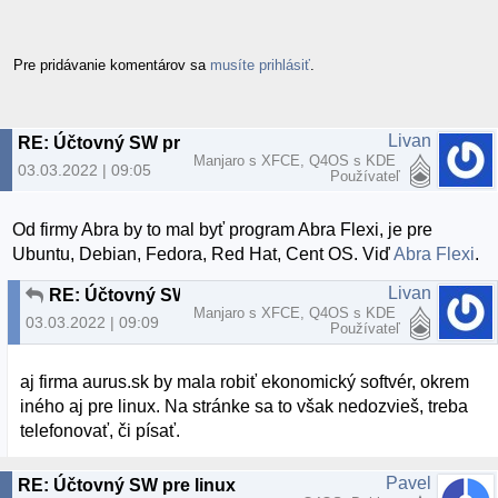
Pre pridávanie komentárov sa
musíte prihlásiť
.
Livan
RE: Účtovný SW pre linux
Manjaro s XFCE, Q4OS s KDE
03.03.2022 | 09:05
Používateľ
Od firmy Abra by to mal byť program Abra Flexi, je pre
Ubuntu, Debian, Fedora, Red Hat, Cent OS. Viď
Abra Flexi
.
Livan
RE: Účtovný SW pre linux
Manjaro s XFCE, Q4OS s KDE
03.03.2022 | 09:09
Používateľ
aj firma aurus.sk by mala robiť ekonomický softvér, okrem
iného aj pre linux. Na stránke sa to však nedozvieš, treba
telefonovať, či písať.
Pavel
RE: Účtovný SW pre linux