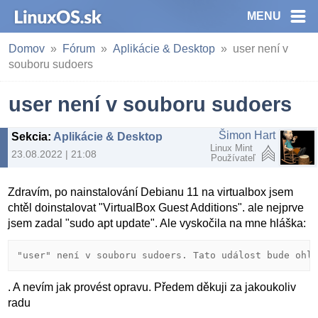
MENU
Domov
Fórum
Aplikácie & Desktop
user není v
souboru sudoers
user není v souboru sudoers
Šimon Hart
Sekcia
:
Aplikácie & Desktop
Linux Mint
23.08.2022 | 21:08
Používateľ
Zdravím, po nainstalování Debianu 11 na virtualbox jsem
chtěl doinstalovat "VirtualBox Guest Additions". ale nejprve
jsem zadal "sudo apt update". Ale vyskočila na mne hláška:
"user" není v souboru sudoers. Tato událost bude ohl
. A nevím jak provést opravu. Předem děkuji za jakoukoliv
radu