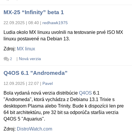
MX-25 “Infinity” beta 1
22.09.2025 | 08:40
|
redhawk1975
Ludia okolo MX linuxu uvolnili na testovanie prvé ISO MX
linuxu postavené na Debian 13.
Zdroj:
MX linux
|
Nová verzia
2
Q4OS 6.1 "Andromeda"
12.09.2025 | 22:07
|
Pavel
Bola vydaná nová verzia distribúcie
Q4OS
6.1
"Andromeda", ktorá vychádza z Debianu 13.1 Trixie s
desktopom Plasma alebo Trinity. Bude k dispozícii len pre
64 bit architektúru, pre 32 bit sa odporúča staršia verzia
Q4OS 5 "Aquarius".
Zdroj:
DistroWatch.com