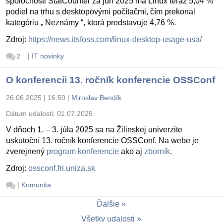
spoločnosti StatCounter za jún 2025 má Linux teraz 5,04 %
podiel na trhu s desktopovými počítačmi, čím prekonal
kategóriu „ Neznámy “, ktorá predstavuje 4,76 %.
Zdroj:
https://news.itsfoss.com/linux-desktop-usage-usa/
|
IT novinky
2
O konferencii 13. ročník konferencie OSSConf
26.06.2025 | 16:50
|
Miroslav Bendík
Dátum udalosti:
01.07.2025
V dňoch 1. – 3. júla 2025 sa na Žilinskej univerzite
uskutoční 13. ročník konferencie OSSConf. Na webe je
zverejnený
program konferencie
ako aj
zborník
.
Zdroj:
ossconf.fri.uniza.sk
|
Komunita
Ďalšie
Všetky udalosti