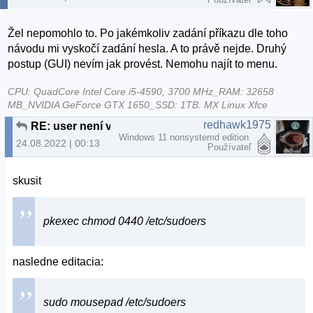
Žel nepomohlo to. Po jakémkoliv zadání příkazu dle toho
návodu mi vyskočí zadání hesla. A to právě nejde. Druhý
postup (GUI) nevím jak provést. Nemohu najít to menu.
CPU: QuadCore Intel Core i5-4590, 3700 MHz_RAM: 32658
MB_NVIDIA GeForce GTX 1650_SSD: 1TB. MX Linux Xfce
redhawk1975
RE: user není v souboru sudoers
Windows 11 nonsystemd edition
24.08.2022 | 00:13
Používateľ
skusit
pkexec chmod 0440 /etc/sudoers
nasledne editacia:
sudo mousepad /etc/sudoers