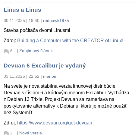
Linus a Linus
30.11.2025 | 19:40
|
redhawk1975
Stavba počítača dvomi Linusmi
Zdroj:
Building a Computer with the CREATOR of Linux!
|
Zaujímavý článok
8
Devuan 6 Excalibur je vydaný
03.11.2025 | 22:52
|
menom
Na svete je nová stabilná verzia linuxovej distribúcie
Devuan s číslom 6 a kódovým menom Excalibur. Vychádza
z Debian 13 Trixie. Projekt Devuan sa zameriava na
poskytovanie alternatívy k Debianu, ktorú je možné použiť
bez SystemD.
Zdroj:
https://www.devuan.org/get-devuan
|
Nová verzia
2