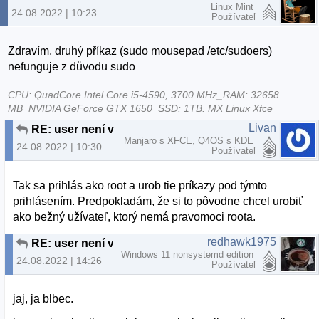
Linux Mint
24.08.2022 | 10:23
Používateľ
Zdravím, druhý příkaz (sudo mousepad /etc/sudoers)
nefunguje z důvodu sudo
CPU: QuadCore Intel Core i5-4590, 3700 MHz_RAM: 32658
MB_NVIDIA GeForce GTX 1650_SSD: 1TB. MX Linux Xfce
Livan
RE: user není v souboru sudoers
Manjaro s XFCE, Q4OS s KDE
24.08.2022 | 10:30
Používateľ
Tak sa prihlás ako root a urob tie príkazy pod týmto
prihlásením. Predpokladám, že si to pôvodne chcel urobiť
ako bežný užívateľ, ktorý nemá pravomoci roota.
redhawk1975
RE: user není v souboru sudoers
Windows 11 nonsystemd edition
24.08.2022 | 14:26
Používateľ
jaj, ja blbec.