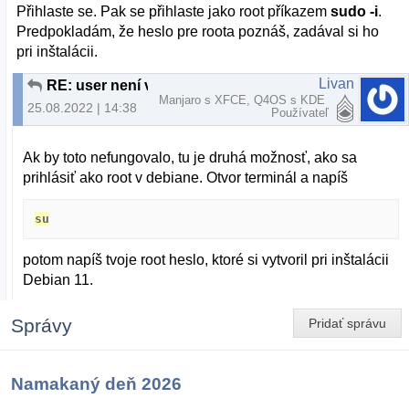
Přihlaste se. Pak se přihlaste jako root příkazem
sudo -i
.
Predpokladám, že heslo pre roota poznáš, zadával si ho
pri inštalácii.
Livan
RE: user není v souboru sudoers
Manjaro s XFCE, Q4OS s KDE
25.08.2022 | 14:38
Používateľ
Ak by toto nefungovalo, tu je druhá možnosť, ako sa
prihlásiť ako root v debiane. Otvor terminál a napíš
su
potom napíš tvoje root heslo, ktoré si vytvoril pri inštalácii
Debian 11.
Správy
Pridať správu
Namakaný deň 2026