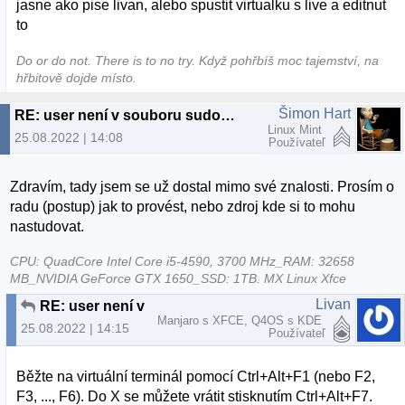
jasne ako pise livan, alebo spustit virtualku s live a editnut
to
Do or do not. There is to no try.​ Když pohřbíš moc tajemství, na
hřbitově dojde místo.
Šimon Hart
RE: user není v souboru sudoers
Linux Mint
25.08.2022 | 14:08
Používateľ
Zdravím, tady jsem se už dostal mimo své znalosti. Prosím o
radu (postup) jak to provést, nebo zdroj kde si to mohu
nastudovat.
CPU: QuadCore Intel Core i5-4590, 3700 MHz_RAM: 32658
MB_NVIDIA GeForce GTX 1650_SSD: 1TB. MX Linux Xfce
Livan
RE: user není v souboru sudoers
Manjaro s XFCE, Q4OS s KDE
25.08.2022 | 14:15
Používateľ
Běžte na virtuální terminál pomocí Ctrl+Alt+F1 (nebo F2,
F3, ..., F6). Do X se můžete vrátit stisknutím Ctrl+Alt+F7.