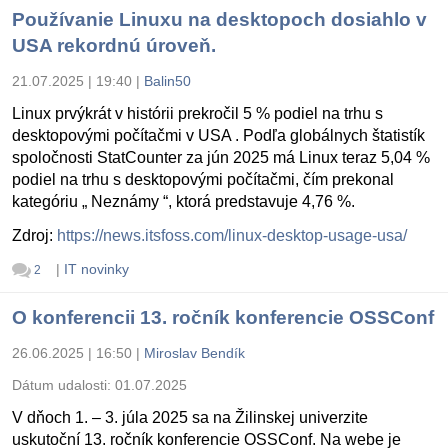
Používanie Linuxu na desktopoch dosiahlo v
USA rekordnú úroveň.
21.07.2025 | 19:40
|
Balin50
Linux prvýkrát v histórii prekročil 5 % podiel na trhu s
desktopovými počítačmi v USA . Podľa globálnych štatistík
spoločnosti StatCounter za jún 2025 má Linux teraz 5,04 %
podiel na trhu s desktopovými počítačmi, čím prekonal
kategóriu „ Neznámy “, ktorá predstavuje 4,76 %.
Zdroj:
https://news.itsfoss.com/linux-desktop-usage-usa/
|
IT novinky
2
O konferencii 13. ročník konferencie OSSConf
26.06.2025 | 16:50
|
Miroslav Bendík
Dátum udalosti:
01.07.2025
V dňoch 1. – 3. júla 2025 sa na Žilinskej univerzite
uskutoční 13. ročník konferencie OSSConf. Na webe je