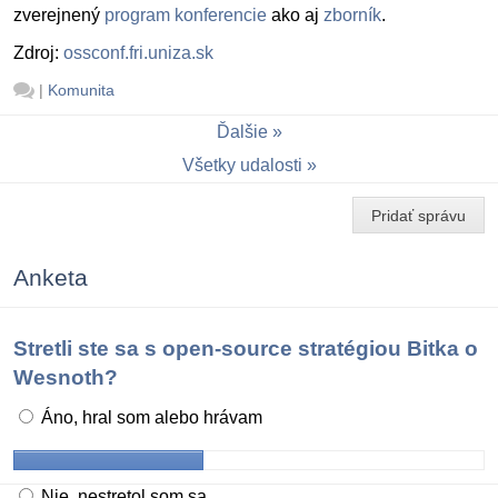
zverejnený
program konferencie
ako aj
zborník
.
Zdroj:
ossconf.fri.uniza.sk
|
Komunita
Ďalšie
Všetky udalosti
Pridať správu
Anketa
Stretli ste sa s open-source stratégiou Bitka o
Wesnoth?
Áno, hral som alebo hrávam
Nie, nestretol som sa