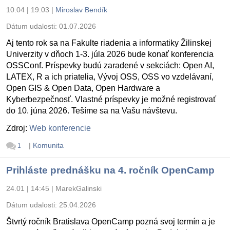
10.04 | 19:03
|
Miroslav Bendík
Dátum udalosti:
01.07.2026
Aj tento rok sa na Fakulte riadenia a informatiky Žilinskej
Univerzity v dňoch 1-3. júla 2026 bude konať konferencia
OSSConf. Príspevky budú zaradené v sekciách: Open AI,
LATEX, R a ich priatelia, Vývoj OSS, OSS vo vzdelávaní,
Open GIS & Open Data, Open Hardware a
Kyberbezpečnosť. Vlastné príspevky je možné registrovať
do 10. júna 2026. Tešíme sa na Vašu návštevu.
Zdroj:
Web konferencie
|
Komunita
1
Prihláste prednášku na 4. ročník OpenCamp
24.01 | 14:45
|
MarekGalinski
Dátum udalosti:
25.04.2026
Štvrtý ročník Bratislava OpenCamp pozná svoj termín a je