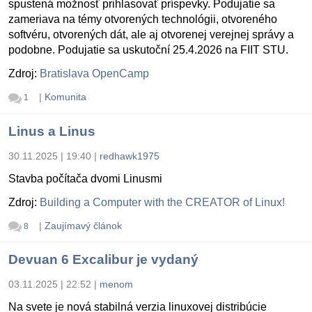
spustená možnosť prihlasovať príspevky. Podujatie sa
zameriava na témy otvorených technológii, otvoreného
softvéru, otvorených dát, ale aj otvorenej verejnej správy a
podobne. Podujatie sa uskutoční 25.4.2026 na FIIT STU.
Zdroj:
Bratislava OpenCamp
|
Komunita
1
Linus a Linus
30.11.2025 | 19:40
|
redhawk1975
Stavba počítača dvomi Linusmi
Zdroj:
Building a Computer with the CREATOR of Linux!
|
Zaujímavý článok
8
Devuan 6 Excalibur je vydaný
03.11.2025 | 22:52
|
menom
Na svete je nová stabilná verzia linuxovej distribúcie