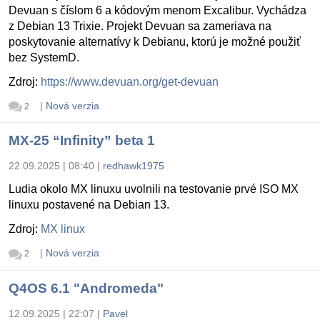
Devuan s číslom 6 a kódovým menom Excalibur. Vychádza
z Debian 13 Trixie. Projekt Devuan sa zameriava na
poskytovanie alternatívy k Debianu, ktorú je možné použiť
bez SystemD.
Zdroj:
https://www.devuan.org/get-devuan
|
Nová verzia
2
MX-25 “Infinity” beta 1
22.09.2025 | 08:40
|
redhawk1975
Ludia okolo MX linuxu uvolnili na testovanie prvé ISO MX
linuxu postavené na Debian 13.
Zdroj:
MX linux
|
Nová verzia
2
Q4OS 6.1 "Andromeda"
12.09.2025 | 22:07
|
Pavel