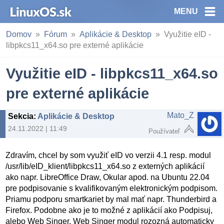
MENU
Domov
Fórum
Aplikácie & Desktop
Využitie eID -
libpkcs11_x64.so pre externé aplikácie
Využitie eID - libpkcs11_x64.so
pre externé aplikácie
Mato_Z
Sekcia
:
Aplikácie & Desktop
24.11.2022 | 11:49
Používateľ
Zdravím, chcel by som využiť eID vo verzii 4.1 resp. modul
/usr/lib/eID_klient/libpkcs11_x64.so z externých aplikácií
ako napr. LibreOffice Draw, Okular apod. na Ubuntu 22.04
pre podpisovanie s kvalifikovaným elektronickým podpisom.
Priamu podporu smartkariet by mal mať napr. Thunderbird a
Firefox. Podobne ako je to možné z aplikácií ako Podpisuj,
alebo Web Singer. Web Singer modul rozozná automaticky