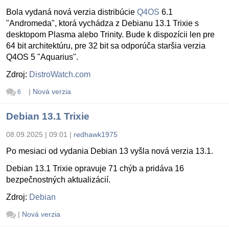
Bola vydaná nová verzia distribúcie
Q4OS
6.1
"Andromeda", ktorá vychádza z Debianu 13.1 Trixie s
desktopom Plasma alebo Trinity. Bude k dispozícii len pre
64 bit architektúru, pre 32 bit sa odporúča staršia verzia
Q4OS 5 "Aquarius".
Zdroj:
DistroWatch.com
|
Nová verzia
6
Debian 13.1 Trixie
08.09.2025 | 09:01
|
redhawk1975
Po mesiaci od vydania Debian 13 vyšla nová verzia 13.1.
Debian 13.1 Trixie opravuje 71 chýb a pridáva 16
bezpečnostných aktualizácií.
Zdroj:
Debian
|
Nová verzia