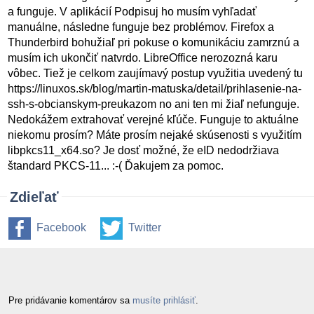
a funguje. V aplikácií Podpisuj ho musím vyhľadať
manuálne, následne funguje bez problémov. Firefox a
Thunderbird bohužiaľ pri pokuse o komunikáciu zamrznú a
musím ich ukončiť natvrdo. LibreOffice nerozozná karu
vôbec. Tiež je celkom zaujímavý postup využitia uvedený tu
https://linuxos.sk/blog/martin-matuska/detail/prihlasenie-na-
ssh-s-obcianskym-preukazom no ani ten mi žiaľ nefunguje.
Nedokážem extrahovať verejné kľúče. Funguje to aktuálne
niekomu prosím? Máte prosím nejaké skúsenosti s využitím
libpkcs11_x64.so? Je dosť možné, že eID nedodržiava
štandard PKCS-11... :-( Ďakujem za pomoc.
Zdieľať
Facebook
Twitter
Pre pridávanie komentárov sa
musíte prihlásiť
.