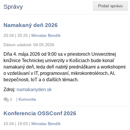
Správy
Pridať správu
Namakaný deň 2026
20.04 | 20:25
|
Miroslav Bendík
Dátum udalosti:
04.05.2026
Dňa 4. mája 2026 od 9:00 sa v priestoroch Univerzitnej
knižnice Technickej univerzity v Košiciach bude konať
namakaný deň, teda deň nabitý prednáškami a workshopmi
o vzdelávaní v IT, programovaní, mikrokontroléroch, AI,
bezpečnosti, IoT a o ďalších témach.
Zdroj:
namakanyden.sk
|
Komunita
3
Konferencia OSSConf 2026
10.04 | 19:03
|
Miroslav Bendík