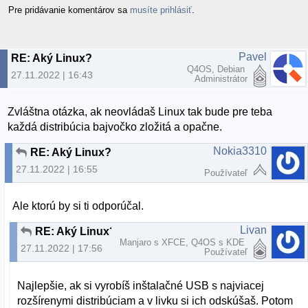
Pre pridávanie komentárov sa
musíte prihlásiť
.
Pavel
RE: Aký Linux?
Q4OS, Debian
27.11.2022 | 16:43
Administrátor
Zvláštna otázka, ak neovládaš Linux tak bude pre teba
každá distribúcia bajvočko zložitá a opačne.
Nokia3310
RE: Aký Linux?
27.11.2022 | 16:55
Používateľ
Ale ktorú by si ti odporúčal.
Livan
RE: Aký Linux?
Manjaro s XFCE, Q4OS s KDE
27.11.2022 | 17:56
Používateľ
Najlepšie, ak si vyrobíš inštalačné USB s najviacej
rozšírenymi distribúciam a v livku si ich odskúšaš. Potom