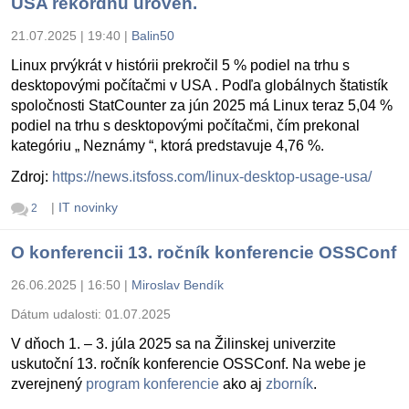
USA rekordnú úroveň.
21.07.2025 | 19:40
|
Balin50
Linux prvýkrát v histórii prekročil 5 % podiel na trhu s
desktopovými počítačmi v USA . Podľa globálnych štatistík
spoločnosti StatCounter za jún 2025 má Linux teraz 5,04 %
podiel na trhu s desktopovými počítačmi, čím prekonal
kategóriu „ Neznámy “, ktorá predstavuje 4,76 %.
Zdroj:
https://news.itsfoss.com/linux-desktop-usage-usa/
|
IT novinky
2
O konferencii 13. ročník konferencie OSSConf
26.06.2025 | 16:50
|
Miroslav Bendík
Dátum udalosti:
01.07.2025
V dňoch 1. – 3. júla 2025 sa na Žilinskej univerzite
uskutoční 13. ročník konferencie OSSConf. Na webe je
zverejnený
program konferencie
ako aj
zborník
.