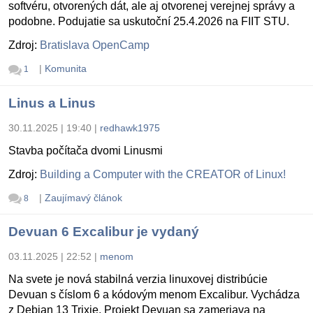
softvéru, otvorených dát, ale aj otvorenej verejnej správy a
podobne. Podujatie sa uskutoční 25.4.2026 na FIIT STU.
Zdroj:
Bratislava OpenCamp
|
Komunita
1
Linus a Linus
30.11.2025 | 19:40
|
redhawk1975
Stavba počítača dvomi Linusmi
Zdroj:
Building a Computer with the CREATOR of Linux!
|
Zaujímavý článok
8
Devuan 6 Excalibur je vydaný
03.11.2025 | 22:52
|
menom
Na svete je nová stabilná verzia linuxovej distribúcie
Devuan s číslom 6 a kódovým menom Excalibur. Vychádza
z Debian 13 Trixie. Projekt Devuan sa zameriava na