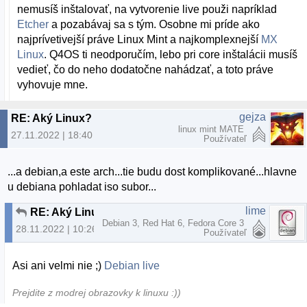
nemusíš inštalovať, na vytvorenie live použi napríklad
Etcher
a pozabávaj sa s tým. Osobne mi príde ako
najprívetivejší práve Linux Mint a najkomplexnejší
MX
Linux
. Q4OS ti neodporučím, lebo pri core inštalácii musíš
vedieť, čo do neho dodatočne nahádzať, a toto práve
vyhovuje mne.
gejza
RE: Aký Linux?
linux mint MATE
27.11.2022 | 18:40
Používateľ
...a debian,a este arch...tie budu dost komplikované...hlavne
u debiana pohladat iso subor...
lime
RE: Aký Linux?
Debian 3, Red Hat 6, Fedora Core 3
28.11.2022 | 10:26
Používateľ
Asi ani velmi nie ;)
Debian live
Prejdite z modrej obrazovky k linuxu :))