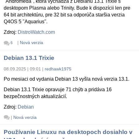
"Andromeda", ktorá vychádza z Debianu 13.1 Trixie s
desktopom Plasma alebo Trinity. Bude k dispozícii len pre
64 bit architektúru, pre 32 bit sa odporúča staršia verzia
Q4OS 5 "Aquarius".
Zdroj:
DistroWatch.com
|
Nová verzia
6
Debian 13.1 Trixie
08.09.2025 | 09:01
|
redhawk1975
Po mesiaci od vydania Debian 13 vyšla nová verzia 13.1.
Debian 13.1 Trixie opravuje 71 chýb a pridáva 16
bezpečnostných aktualizácií.
Zdroj:
Debian
|
Nová verzia
Používanie Linuxu na desktopoch dosiahlo v