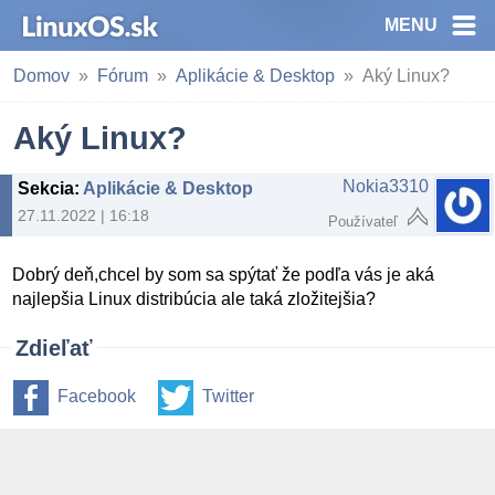
MENU
Domov
Fórum
Aplikácie & Desktop
Aký Linux?
Aký Linux?
Nokia3310
Sekcia
:
Aplikácie & Desktop
27.11.2022 | 16:18
Používateľ
Dobrý deň,chcel by som sa spýtať že podľa vás je aká
najlepšia Linux distribúcia ale taká zložitejšia?
Zdieľať
Facebook
Twitter