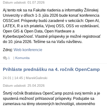
Dátum udalosti:
01.07.2026
Aj tento rok sa na Fakulte riadenia a informatiky Žilinskej
Univerzity v dňoch 1-3. júla 2026 bude konať konferencia
OSSConf. Príspevky budú zaradené v sekciách: Open AI,
LATEX, R a ich priatelia, Vývoj OSS, OSS vo vzdelávaní,
Open GIS & Open Data, Open Hardware a
Kyberbezpečnosť. Vlastné príspevky je možné registrovať
do 10. júna 2026. Tešíme sa na Vašu návštevu.
Zdroj:
Web konferencie
|
Komunita
1
Prihláste prednášku na 4. ročník OpenCamp
24.01 | 14:45
|
MarekGalinski
Dátum udalosti:
25.04.2026
Štvrtý ročník Bratislava OpenCamp pozná svoj termín a je
spustená možnosť prihlasovať príspevky. Podujatie sa
zameriava na témy otvorených technológii, otvoreného