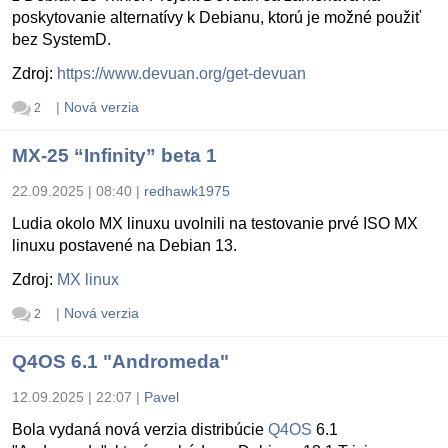
poskytovanie alternatívy k Debianu, ktorú je možné použiť
bez SystemD.
Zdroj:
https://www.devuan.org/get-devuan
|
Nová verzia
2
MX-25 “Infinity” beta 1
22.09.2025 | 08:40
|
redhawk1975
Ludia okolo MX linuxu uvolnili na testovanie prvé ISO MX
linuxu postavené na Debian 13.
Zdroj:
MX linux
|
Nová verzia
2
Q4OS 6.1 "Andromeda"
12.09.2025 | 22:07
|
Pavel
Bola vydaná nová verzia distribúcie
Q4OS
6.1