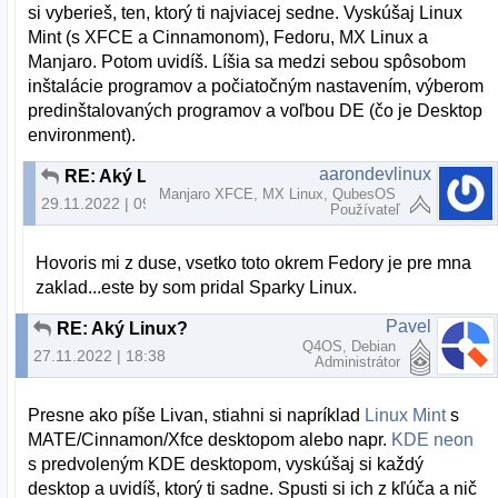
si vyberieš, ten, ktorý ti najviacej sedne. Vyskúšaj Linux
Mint (s XFCE a Cinnamonom), Fedoru, MX Linux a
Manjaro. Potom uvidíš. Líšia sa medzi sebou spôsobom
inštalácie programov a počiatočným nastavením, výberom
predinštalovaných programov a voľbou DE (čo je Desktop
environment).
aarondevlinux
RE: Aký Linux?
Manjaro XFCE, MX Linux, QubesOS
29.11.2022 | 09:02
Používateľ
Hovoris mi z duse, vsetko toto okrem Fedory je pre mna
zaklad...este by som pridal Sparky Linux.
Pavel
RE: Aký Linux?
Q4OS, Debian
27.11.2022 | 18:38
Administrátor
Presne ako píše Livan, stiahni si napríklad
Linux Mint
s
MATE/Cinnamon/Xfce desktopom alebo napr.
KDE neon
s predvoleným KDE desktopom, vyskúšaj si každý
desktop a uvidíš, ktorý ti sadne. Spusti si ich z kľúča a nič