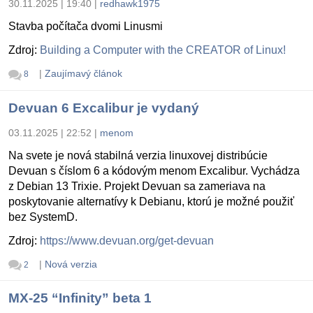
30.11.2025 | 19:40
|
redhawk1975
Stavba počítača dvomi Linusmi
Zdroj:
Building a Computer with the CREATOR of Linux!
|
Zaujímavý článok
8
Devuan 6 Excalibur je vydaný
03.11.2025 | 22:52
|
menom
Na svete je nová stabilná verzia linuxovej distribúcie
Devuan s číslom 6 a kódovým menom Excalibur. Vychádza
z Debian 13 Trixie. Projekt Devuan sa zameriava na
poskytovanie alternatívy k Debianu, ktorú je možné použiť
bez SystemD.
Zdroj:
https://www.devuan.org/get-devuan
|
Nová verzia
2
MX-25 “Infinity” beta 1