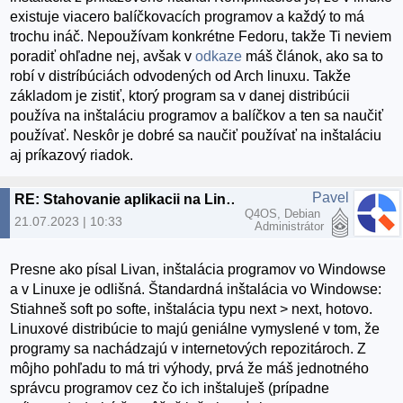
existuje viacero balíčkovacích programov a každý to má
trochu ináč. Nepoužívam konkrétne Fedoru, takže Ti neviem
poradiť ohľadne nej, avšak v
odkaze
máš článok, ako sa to
robí v distríbúciách odvodených od Arch linuxu. Takže
základom je zistiť, ktorý program sa v danej distribúcii
používa na inštaláciu programov a balíčkov a ten sa naučiť
používať. Neskôr je dobré sa naučiť používať na inštaláciu
aj príkazový riadok.
Pavel
RE: Stahovanie aplikacii na Linux Fedora 38
Q4OS, Debian
21.07.2023 | 10:33
Administrátor
Presne ako písal Livan, inštalácia programov vo Windowse
a v Linuxe je odlišná. Štandardná inštalácia vo Windowse:
Stiahneš soft po softe, inštalácia typu next > next, hotovo.
Linuxové distribúcie to majú geniálne vymyslené v tom, že
programy sa nachádzajú v internetových repozitároch. Z
môjho pohľadu to má tri výhody, prvá že máš jednotného
správcu programov cez čo ich inštaluješ (prípadne