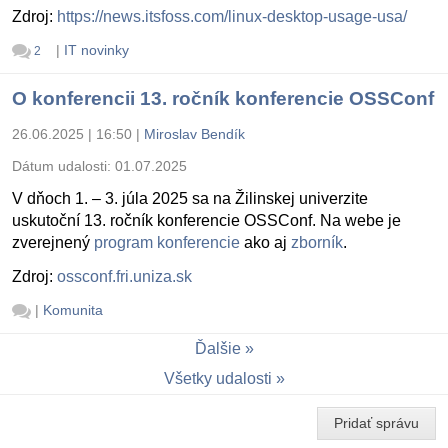
Zdroj:
https://news.itsfoss.com/linux-desktop-usage-usa/
|
IT novinky
2
O konferencii 13. ročník konferencie OSSConf
26.06.2025 | 16:50
|
Miroslav Bendík
Dátum udalosti:
01.07.2025
V dňoch 1. – 3. júla 2025 sa na Žilinskej univerzite
uskutoční 13. ročník konferencie OSSConf. Na webe je
zverejnený
program konferencie
ako aj
zborník
.
Zdroj:
ossconf.fri.uniza.sk
|
Komunita
Ďalšie
Všetky udalosti
Pridať správu