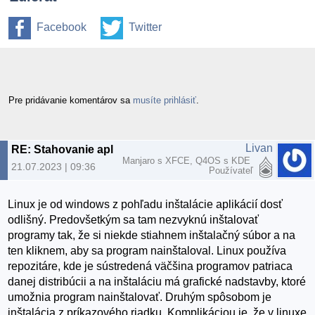
Facebook
Twitter
Pre pridávanie komentárov sa
musíte prihlásiť
.
Livan
RE: Stahovanie aplikacii na Linux Fedora 38
Manjaro s XFCE, Q4OS s KDE
21.07.2023 | 09:36
Používateľ
Linux je od windows z pohľadu inštalácie aplikácií dosť
odlišný. Predovšetkým sa tam nezvyknú inštalovať
programy tak, že si niekde stiahnem inštalačný súbor a na
ten kliknem, aby sa program nainštaloval. Linux používa
repozitáre, kde je sústredená väčšina programov patriaca
danej distribúcii a na inštaláciu má grafické nadstavby, ktoré
umožnia program nainštalovať. Druhým spôsobom je
inštalácia z príkazového riadku. Komplikáciou je, že v linuxe