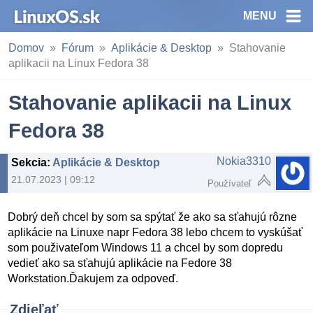
MENU
Domov
Fórum
Aplikácie & Desktop
Stahovanie
aplikacii na Linux Fedora 38
Stahovanie aplikacii na Linux
Fedora 38
Nokia3310
Sekcia
:
Aplikácie & Desktop
21.07.2023 | 09:12
Používateľ
Dobrý deň chcel by som sa spýtať že ako sa sťahujú rôzne
aplikácie na Linuxe napr Fedora 38 lebo chcem to vyskúšať
som použivateľom Windows 11 a chcel by som dopredu
vedieť ako sa sťahujú aplikácie na Fedore 38
Workstation.Ďakujem za odpoveď.
Zdieľať