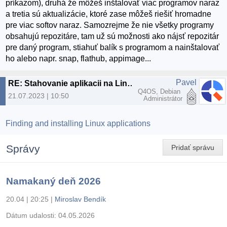
príkazom), druhá že môžeš inštalovať viac programov naraz
a tretia sú aktualizácie, ktoré zase môžeš riešiť hromadne
pre viac softov naraz. Samozrejme že nie všetky programy
obsahujú repozitáre, tam už sú možnosti ako nájsť repozitár
pre daný program, stiahuť balík s programom a nainštalovať
ho alebo napr. snap, flathub, appimage...
Pavel
RE: Stahovanie aplikacii na Linux Fedora 38
Q4OS, Debian
21.07.2023 | 10:50
Administrátor
Finding and installing Linux applications
Správy
Pridať správu
Namakaný deň 2026
20.04 | 20:25
|
Miroslav Bendík
Dátum udalosti:
04.05.2026