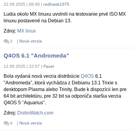
22.09.2025 | 08:40
|
redhawk1975
Ludia okolo MX linuxu uvolnili na testovanie prvé ISO MX
linuxu postavené na Debian 13.
Zdroj:
MX linux
|
Nová verzia
2
Q4OS 6.1 "Andromeda"
12.09.2025 | 22:07
|
Pavel
Bola vydaná nová verzia distribúcie
Q4OS
6.1
"Andromeda", ktorá vychádza z Debianu 13.1 Trixie s
desktopom Plasma alebo Trinity. Bude k dispozícii len pre
64 bit architektúru, pre 32 bit sa odporúča staršia verzia
Q4OS 5 "Aquarius".
Zdroj:
DistroWatch.com
|
Nová verzia
6