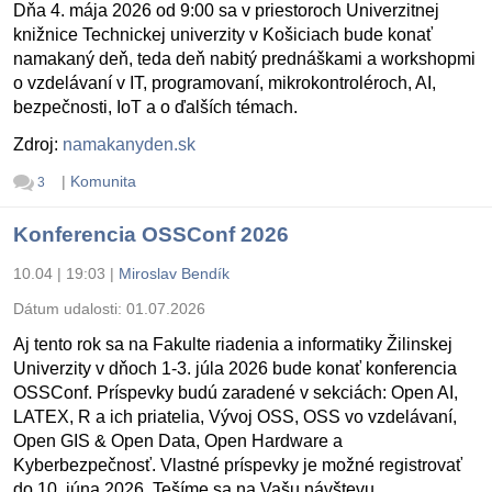
Dňa 4. mája 2026 od 9:00 sa v priestoroch Univerzitnej
knižnice Technickej univerzity v Košiciach bude konať
namakaný deň, teda deň nabitý prednáškami a workshopmi
o vzdelávaní v IT, programovaní, mikrokontroléroch, AI,
bezpečnosti, IoT a o ďalších témach.
Zdroj:
namakanyden.sk
|
Komunita
3
Konferencia OSSConf 2026
10.04 | 19:03
|
Miroslav Bendík
Dátum udalosti:
01.07.2026
Aj tento rok sa na Fakulte riadenia a informatiky Žilinskej
Univerzity v dňoch 1-3. júla 2026 bude konať konferencia
OSSConf. Príspevky budú zaradené v sekciách: Open AI,
LATEX, R a ich priatelia, Vývoj OSS, OSS vo vzdelávaní,
Open GIS & Open Data, Open Hardware a
Kyberbezpečnosť. Vlastné príspevky je možné registrovať
do 10. júna 2026. Tešíme sa na Vašu návštevu.