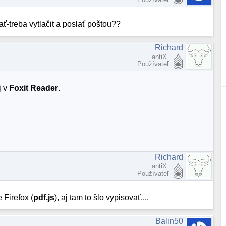
ať-treba vytlačit a poslať poštou??
Richard
antiX
Používateľ
j v
Foxit Reader
.
Richard
antiX
Používateľ
 Firefox (
pdf.js
), aj tam to šlo vypisovať,...
Balin50