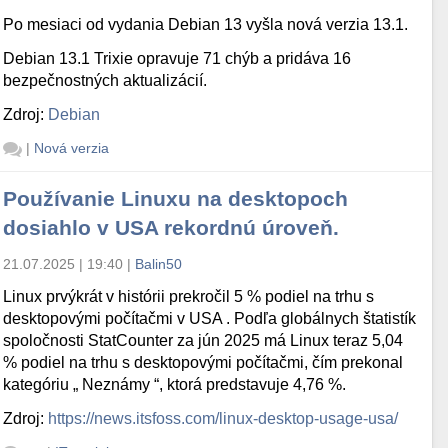
Po mesiaci od vydania Debian 13 vyšla nová verzia 13.1.
Debian 13.1 Trixie opravuje 71 chýb a pridáva 16
bezpečnostných aktualizácií.
Zdroj:
Debian
|
Nová verzia
Používanie Linuxu na desktopoch
dosiahlo v USA rekordnú úroveň.
21.07.2025 | 19:40
|
Balin50
Linux prvýkrát v histórii prekročil 5 % podiel na trhu s
desktopovými počítačmi v USA . Podľa globálnych štatistík
spoločnosti StatCounter za jún 2025 má Linux teraz 5,04
% podiel na trhu s desktopovými počítačmi, čím prekonal
kategóriu „ Neznámy “, ktorá predstavuje 4,76 %.
Zdroj:
https://news.itsfoss.com/linux-desktop-usage-usa/