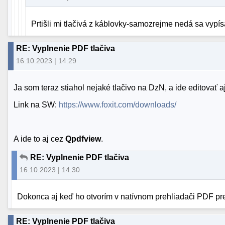
Prtišli mi tlačivá z káblovky-samozrejme nedá sa vypís
RE: Vyplnenie PDF tlačiva
16.10.2023 | 14:29
Ja som teraz stiahol nejaké tlačivo na DzN, a ide editovať a
Link na SW:
https://www.foxit.com/downloads/
A ide to aj cez
Qpdfview
.
RE: Vyplnenie PDF tlačiva
16.10.2023 | 14:30
Dokonca aj keď ho otvorím v natívnom prehliadači PDF pre
RE: Vyplnenie PDF tlačiva