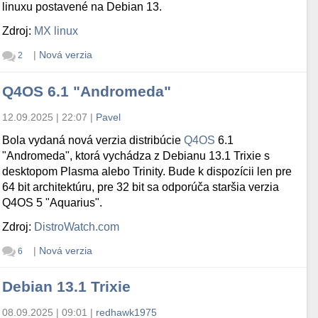
linuxu postavené na Debian 13.
Zdroj:
MX linux
|
Nová verzia
2
Q4OS 6.1 "Andromeda"
12.09.2025 | 22:07
|
Pavel
Bola vydaná nová verzia distribúcie
Q4OS
6.1
"Andromeda", ktorá vychádza z Debianu 13.1 Trixie s
desktopom Plasma alebo Trinity. Bude k dispozícii len pre
64 bit architektúru, pre 32 bit sa odporúča staršia verzia
Q4OS 5 "Aquarius".
Zdroj:
DistroWatch.com
|
Nová verzia
6
Debian 13.1 Trixie
08.09.2025 | 09:01
|
redhawk1975