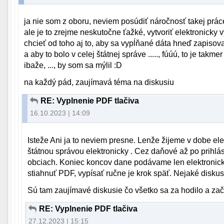
ja nie som z oboru, neviem posúdiť náročnosť takej prác
ale je to zrejme neskutočne ťažké, vytvoriť elektronicky v
chcieť od toho aj to, aby sa vypĺňané dáta hneď zapisoval
a aby to bolo v celej štátnej správe ....., fúúú, to je takm
ibaže, ..., by som sa mýlil :D
na každý pád, zaujímavá téma na diskusiu
RE: Vyplnenie PDF tlačiva
16.10.2023 | 14:09
Isteže Ani ja to neviem presne. Lenže žijeme v dobe el
štátnou správou elektronicky . Cez daňové až po prihlás
obciach. Koniec koncov dane podávame len elektronicky,
stiahnuť PDF, vypísať ručne je krok späť. Nejaké diskus
Sú tam zaujímavé diskusie čo všetko sa za hodilo a zač
RE: Vyplnenie PDF tlačiva
27.12.2023 | 15:15