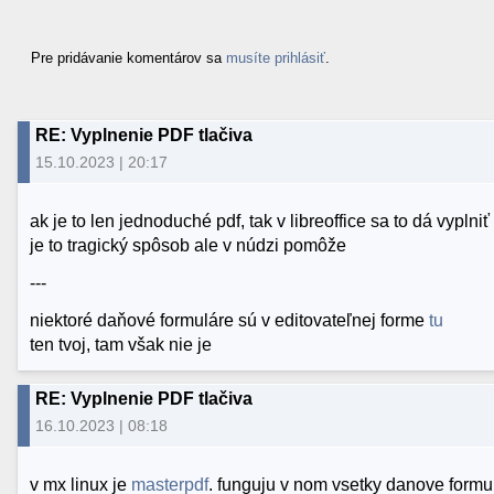
Pre pridávanie komentárov sa
musíte prihlásiť
.
RE: Vyplnenie PDF tlačiva
15.10.2023 | 20:17
ak je to len jednoduché pdf, tak v libreoffice sa to dá vyplniť
je to tragický spôsob ale v núdzi pomôže
---
niektoré daňové formuláre sú v editovateľnej forme
tu
ten tvoj, tam však nie je
RE: Vyplnenie PDF tlačiva
16.10.2023 | 08:18
v mx linux je
masterpdf
. funguju v nom vsetky danove formu