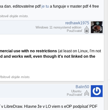
na dan. editovatelne pdf
je tu
a funguje v master pdf 4 free
bitově dojde místo.
redhawk1975
Windows 11 nonsystemd edition
Používateľ
ercial use with no restrictions
(at least on Linux, I'm not
d and works well, even though it's not linked on the
hřbitově dojde místo.
Balin50
Ubuntu
Používateľ
ť v LibreDraw. Hlavne že v LO viem s eOP podpísať PDF