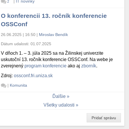
|
IT novinky
2
O konferencii 13. ročník konferencie
OSSConf
26.06.2025 | 16:50
|
Miroslav Bendík
Dátum udalosti:
01.07.2025
V dňoch 1. – 3. júla 2025 sa na Žilinskej univerzite
uskutoční 13. ročník konferencie OSSConf. Na webe je
zverejnený
program konferencie
ako aj
zborník
.
Zdroj:
ossconf.fri.uniza.sk
|
Komunita
Ďalšie
Všetky udalosti
Pridať správu