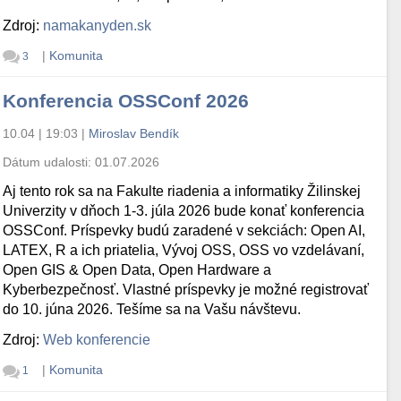
Zdroj:
namakanyden.sk
|
Komunita
3
Konferencia OSSConf 2026
10.04 | 19:03
|
Miroslav Bendík
Dátum udalosti:
01.07.2026
Aj tento rok sa na Fakulte riadenia a informatiky Žilinskej
Univerzity v dňoch 1-3. júla 2026 bude konať konferencia
OSSConf. Príspevky budú zaradené v sekciách: Open AI,
LATEX, R a ich priatelia, Vývoj OSS, OSS vo vzdelávaní,
Open GIS & Open Data, Open Hardware a
Kyberbezpečnosť. Vlastné príspevky je možné registrovať
do 10. júna 2026. Tešíme sa na Vašu návštevu.
Zdroj:
Web konferencie
|
Komunita
1