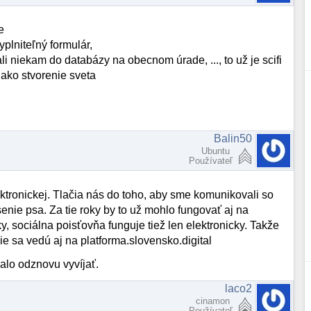
e
yplniteľný formulár,
i niekam do databázy na obecnom úrade, ..., to už je scifi
er ako stvorenie sveta
Balin50
Ubuntu
Používateľ
ektronickej. Tlačia nás do toho, aby sme komunikovali so
enie psa. Za tie roky by to už mohlo fungovať aj na
 sociálna poisťovňa funguje tiež len elektronicky. Takže
ie sa vedú aj na platforma.slovensko.digital
alo odznovu vyvíjať.
laco2
cinamon
Používateľ