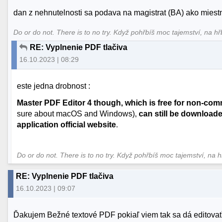
dan z nehnutelnosti sa podava na magistrat (BA) ako miest
Do or do not. There is to no try.​ Když pohřbíš moc tajemství, na hř
RE: Vyplnenie PDF tlačiva
16.10.2023 | 08:29
este jedna drobnost :
Master PDF Editor 4 though, which is free for non-comm
sure about macOS and Windows),
can still be downloade
application official website
.
Do or do not. There is to no try.​ Když pohřbíš moc tajemství, na 
RE: Vyplnenie PDF tlačiva
16.10.2023 | 09:07
Ďakujem Bežné textové PDF pokiaľ viem tak sa dá editova