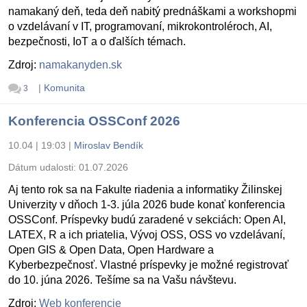
namakaný deň, teda deň nabitý prednáškami a workshopmi
o vzdelávaní v IT, programovaní, mikrokontroléroch, AI,
bezpečnosti, IoT a o ďalších témach.
Zdroj:
namakanyden.sk
|
Komunita
3
Konferencia OSSConf 2026
10.04 | 19:03
|
Miroslav Bendík
Dátum udalosti:
01.07.2026
Aj tento rok sa na Fakulte riadenia a informatiky Žilinskej
Univerzity v dňoch 1-3. júla 2026 bude konať konferencia
OSSConf. Príspevky budú zaradené v sekciách: Open AI,
LATEX, R a ich priatelia, Vývoj OSS, OSS vo vzdelávaní,
Open GIS & Open Data, Open Hardware a
Kyberbezpečnosť. Vlastné príspevky je možné registrovať
do 10. júna 2026. Tešíme sa na Vašu návštevu.
Zdroj:
Web konferencie