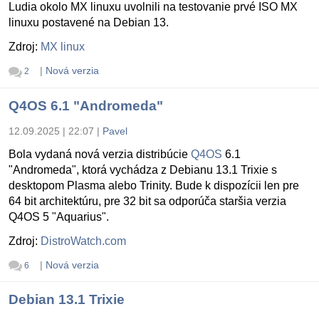
Ludia okolo MX linuxu uvolnili na testovanie prvé ISO MX
linuxu postavené na Debian 13.
Zdroj:
MX linux
|
Nová verzia
2
Q4OS 6.1 "Andromeda"
12.09.2025 | 22:07
|
Pavel
Bola vydaná nová verzia distribúcie
Q4OS
6.1
"Andromeda", ktorá vychádza z Debianu 13.1 Trixie s
desktopom Plasma alebo Trinity. Bude k dispozícii len pre
64 bit architektúru, pre 32 bit sa odporúča staršia verzia
Q4OS 5 "Aquarius".
Zdroj:
DistroWatch.com
|
Nová verzia
6
Debian 13.1 Trixie