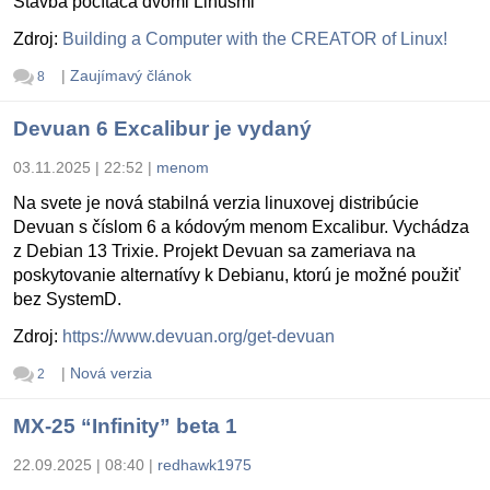
Stavba počítača dvomi Linusmi
Zdroj:
Building a Computer with the CREATOR of Linux!
|
Zaujímavý článok
8
Devuan 6 Excalibur je vydaný
03.11.2025 | 22:52
|
menom
Na svete je nová stabilná verzia linuxovej distribúcie
Devuan s číslom 6 a kódovým menom Excalibur. Vychádza
z Debian 13 Trixie. Projekt Devuan sa zameriava na
poskytovanie alternatívy k Debianu, ktorú je možné použiť
bez SystemD.
Zdroj:
https://www.devuan.org/get-devuan
|
Nová verzia
2
MX-25 “Infinity” beta 1
22.09.2025 | 08:40
|
redhawk1975