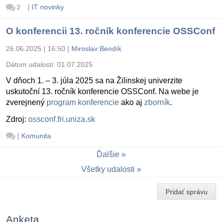
|
IT novinky
2
O konferencii 13. ročník konferencie OSSConf
26.06.2025 | 16:50
|
Miroslav Bendík
Dátum udalosti:
01.07.2025
V dňoch 1. – 3. júla 2025 sa na Žilinskej univerzite
uskutoční 13. ročník konferencie OSSConf. Na webe je
zverejnený
program konferencie
ako aj
zborník
.
Zdroj:
ossconf.fri.uniza.sk
|
Komunita
Ďalšie
Všetky udalosti
Pridať správu
Anketa