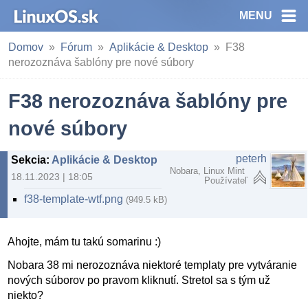
MENU
Domov
Fórum
Aplikácie & Desktop
F38
nerozoznáva šablóny pre nové súbory
F38 nerozoznáva šablóny pre
nové súbory
peterh
Sekcia
:
Aplikácie & Desktop
Nobara, Linux Mint
18.11.2023 | 18:05
Používateľ
f38-template-wtf.png
(949.5 kB)
Ahojte, mám tu takú somarinu :)
Nobara 38 mi nerozoznáva niektoré templaty pre vytváranie
nových súborov po pravom kliknutí. Stretol sa s tým už
niekto?