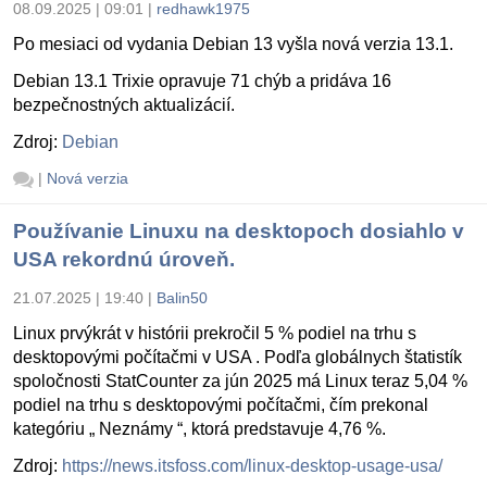
08.09.2025 | 09:01
|
redhawk1975
Po mesiaci od vydania Debian 13 vyšla nová verzia 13.1.
Debian 13.1 Trixie opravuje 71 chýb a pridáva 16
bezpečnostných aktualizácií.
Zdroj:
Debian
|
Nová verzia
Používanie Linuxu na desktopoch dosiahlo v
USA rekordnú úroveň.
21.07.2025 | 19:40
|
Balin50
Linux prvýkrát v histórii prekročil 5 % podiel na trhu s
desktopovými počítačmi v USA . Podľa globálnych štatistík
spoločnosti StatCounter za jún 2025 má Linux teraz 5,04 %
podiel na trhu s desktopovými počítačmi, čím prekonal
kategóriu „ Neznámy “, ktorá predstavuje 4,76 %.
Zdroj:
https://news.itsfoss.com/linux-desktop-usage-usa/