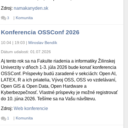
Zdroj:
namakanyden.sk
|
Komunita
3
Konferencia OSSConf 2026
10.04 | 19:03
|
Miroslav Bendík
Dátum udalosti:
01.07.2026
Aj tento rok sa na Fakulte riadenia a informatiky Žilinskej
Univerzity v dňoch 1-3. júla 2026 bude konať konferencia
OSSConf. Príspevky budú zaradené v sekciách: Open AI,
LATEX, R a ich priatelia, Vývoj OSS, OSS vo vzdelávaní,
Open GIS & Open Data, Open Hardware a
Kyberbezpečnosť. Vlastné príspevky je možné registrovať
do 10. júna 2026. Tešíme sa na Vašu návštevu.
Zdroj:
Web konferencie
|
Komunita
1