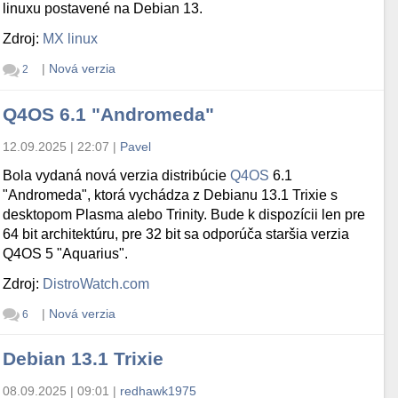
linuxu postavené na Debian 13.
Zdroj:
MX linux
|
Nová verzia
2
Q4OS 6.1 "Andromeda"
12.09.2025 | 22:07
|
Pavel
Bola vydaná nová verzia distribúcie
Q4OS
6.1
"Andromeda", ktorá vychádza z Debianu 13.1 Trixie s
desktopom Plasma alebo Trinity. Bude k dispozícii len pre
64 bit architektúru, pre 32 bit sa odporúča staršia verzia
Q4OS 5 "Aquarius".
Zdroj:
DistroWatch.com
|
Nová verzia
6
Debian 13.1 Trixie
08.09.2025 | 09:01
|
redhawk1975