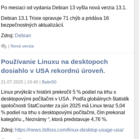
Po mesiaci od vydania Debian 13 vyšla nová verzia 13.1.
Debian 13.1 Trixie opravuje 71 chýb a pridáva 16
bezpečnostných aktualizácií.
Zdroj:
Debian
|
Nová verzia
Používanie Linuxu na desktopoch
dosiahlo v USA rekordnú úroveň.
21.07.2025 | 19:40
|
Balin50
Linux prvýkrát v histórii prekročil 5 % podiel na trhu s
desktopovými počítačmi v USA . Podľa globálnych štatistík
spoločnosti StatCounter za jún 2025 má Linux teraz 5,04
% podiel na trhu s desktopovými počítačmi, čím prekonal
kategóriu „ Neznámy “, ktorá predstavuje 4,76 %.
Zdroj:
https://news.itsfoss.com/linux-desktop-usage-usa/