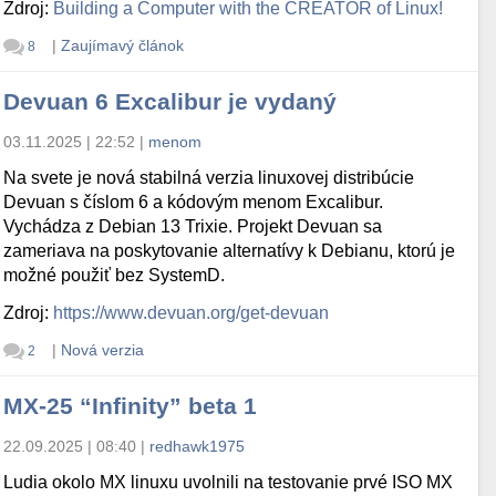
Zdroj:
Building a Computer with the CREATOR of Linux!
|
Zaujímavý článok
8
Devuan 6 Excalibur je vydaný
03.11.2025 | 22:52
|
menom
Na svete je nová stabilná verzia linuxovej distribúcie
Devuan s číslom 6 a kódovým menom Excalibur.
Vychádza z Debian 13 Trixie. Projekt Devuan sa
zameriava na poskytovanie alternatívy k Debianu, ktorú je
možné použiť bez SystemD.
Zdroj:
https://www.devuan.org/get-devuan
|
Nová verzia
2
MX-25 “Infinity” beta 1
22.09.2025 | 08:40
|
redhawk1975
Ludia okolo MX linuxu uvolnili na testovanie prvé ISO MX