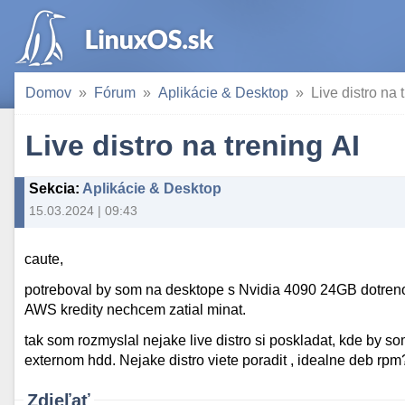
Domov
Fórum
Aplikácie & Desktop
Live distro na 
Live distro na trening AI
Sekcia
:
Aplikácie & Desktop
15.03.2024 | 09:43
caute,
potreboval by som na desktope s Nvidia 4090 24GB dotren
AWS kredity nechcem zatial minat.
tak som rozmyslal nejake live distro si poskladat, kde by som
externom hdd. Nejake distro viete poradit , idealne deb rpm
Zdieľať