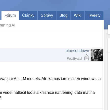
Fórum
Články
Správy
Blog
Wiki
Tweety
trening AI
bluesundown
Používateľ
ovat par AI LLM models. Ale kamos tam ma len windows. a
 vedel natlacit tools a kniznice na trening, data mat na
?