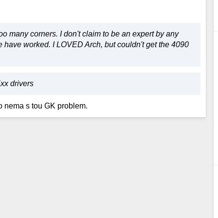
 many corners. I don't claim to be an expert by any
ce have worked. I LOVED Arch, but couldn't get the 4090
xx drivers
 co nema s tou GK problem.