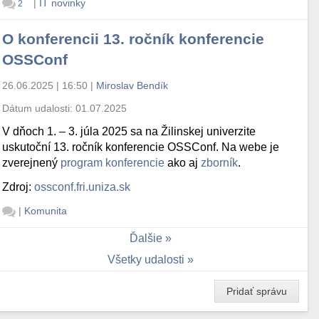
|
IT novinky
2
O konferencii 13. ročník konferencie
OSSConf
26.06.2025 | 16:50
|
Miroslav Bendík
Dátum udalosti:
01.07.2025
V dňoch 1. – 3. júla 2025 sa na Žilinskej univerzite
uskutoční 13. ročník konferencie OSSConf. Na webe je
zverejnený
program konferencie
ako aj
zborník
.
Zdroj:
ossconf.fri.uniza.sk
|
Komunita
Ďalšie
Všetky udalosti
Pridať správu