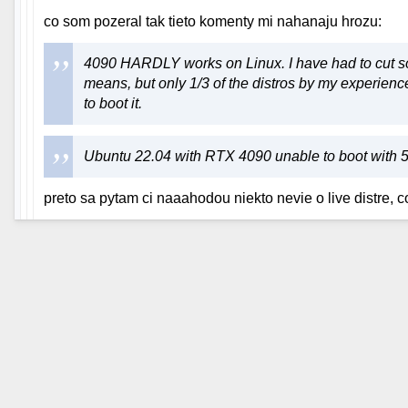
co som pozeral tak tieto komenty mi nahanaju hrozu:
4090 HARDLY works on Linux. I have had to cut soo
means, but only 1/3 of the distros by my experien
to boot it.
Ubuntu 22.04 with RTX 4090 unable to boot with 5
preto sa pytam ci naaahodou niekto nevie o live distre,