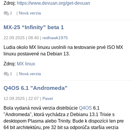
Zdroj:
https://www.devuan.org/get-devuan
|
Nová verzia
2
MX-25 “Infinity” beta 1
22.09.2025 | 08:40
|
redhawk1975
Ludia okolo MX linuxu uvolnili na testovanie prvé ISO MX
linuxu postavené na Debian 13.
Zdroj:
MX linux
|
Nová verzia
2
Q4OS 6.1 "Andromeda"
12.09.2025 | 22:07
|
Pavel
Bola vydaná nová verzia distribúcie
Q4OS
6.1
"Andromeda", ktorá vychádza z Debianu 13.1 Trixie s
desktopom Plasma alebo Trinity. Bude k dispozícii len pre
64 bit architektúru, pre 32 bit sa odporúča staršia verzia