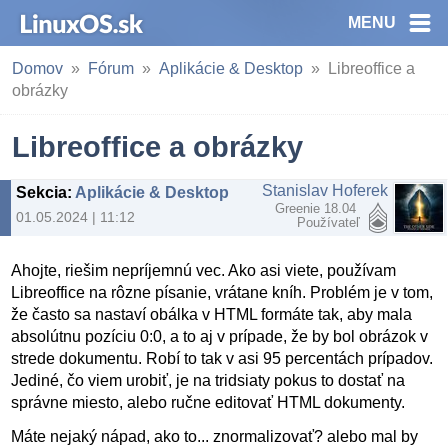
MENU
Domov
Fórum
Aplikácie & Desktop
Libreoffice a
obrázky
Libreoffice a obrázky
Stanislav Hoferek
Sekcia
:
Aplikácie & Desktop
Greenie 18.04
01.05.2024 | 11:12
Používateľ
Ahojte, riešim nepríjemnú vec. Ako asi viete, používam
Libreoffice na rôzne písanie, vrátane kníh. Problém je v tom,
že často sa nastaví obálka v HTML formáte tak, aby mala
absolútnu pozíciu 0:0, a to aj v prípade, že by bol obrázok v
strede dokumentu. Robí to tak v asi 95 percentách prípadov.
Jediné, čo viem urobiť, je na tridsiaty pokus to dostať na
správne miesto, alebo ručne editovať HTML dokumenty.
Máte nejaký nápad, ako to... znormalizovať? alebo mal by