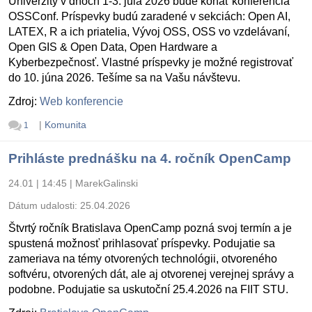
Univerzity v dňoch 1-3. júla 2026 bude konať konferencia
OSSConf. Príspevky budú zaradené v sekciách: Open AI,
LATEX, R a ich priatelia, Vývoj OSS, OSS vo vzdelávaní,
Open GIS & Open Data, Open Hardware a
Kyberbezpečnosť. Vlastné príspevky je možné registrovať
do 10. júna 2026. Tešíme sa na Vašu návštevu.
Zdroj:
Web konferencie
|
Komunita
1
Prihláste prednášku na 4. ročník OpenCamp
24.01 | 14:45
|
MarekGalinski
Dátum udalosti:
25.04.2026
Štvrtý ročník Bratislava OpenCamp pozná svoj termín a je
spustená možnosť prihlasovať príspevky. Podujatie sa
zameriava na témy otvorených technológii, otvoreného
softvéru, otvorených dát, ale aj otvorenej verejnej správy a
podobne. Podujatie sa uskutoční 25.4.2026 na FIIT STU.