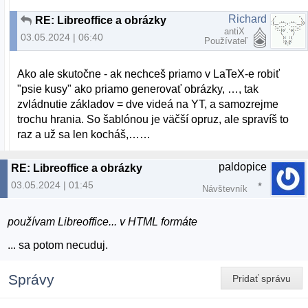
Richard
RE: Libreoffice a obrázky
antiX
03.05.2024 | 06:40
Používateľ
Ako ale skutočne - ak nechceš priamo v LaTeX-e robiť
"psie kusy" ako priamo generovať obrázky, …, tak
zvládnutie základov = dve videá na YT, a samozrejme
trochu hrania. So šablónou je väčší opruz, ale spravíš to
raz a už sa len kocháš,……
paldopice
RE: Libreoffice a obrázky
03.05.2024 | 01:45
Návštevník
používam Libreoffice... v HTML formáte
... sa potom necuduj.
Správy
Pridať správu