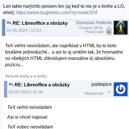
Len takto narýchlo poviem len (aj keď to nie je o knihe a LO,
ehm):
https://www.bugemos.com/?q=node/334
Stanislav Hoferek
RE: Libreoffice a obrázky
Greenie 18.04
02.05.2024 | 13:53
Používateľ
TeX veľmi neovládam, ale napríklad v HTML by to bolo
brutálne jednoduché... a asi to aj urobím tak, že hromadne
vo všetkých HTML zlikvidujem manuálne tú absolútnu
pozíciu...
tlačené knihy a e-knihy
paldopice
RE: Libreoffice a obrázky
03.05.2024 | 01:46
Návštevník
TeX veľmi neovládam
Asi si chcel napisat:
TeX vobec neovládam