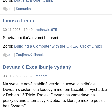
Zdroj:
Bratislava OpenCamp
|
Komunita
1
Linus a Linus
30.11.2025 | 19:40
|
redhawk1975
Stavba počítača dvomi Linusmi
Zdroj:
Building a Computer with the CREATOR of Linux!
|
Zaujímavý článok
8
Devuan 6 Excalibur je vydaný
03.11.2025 | 22:52
|
menom
Na svete je nová stabilná verzia linuxovej distribúcie
Devuan s číslom 6 a kódovým menom Excalibur. Vychádza
z Debian 13 Trixie. Projekt Devuan sa zameriava na
poskytovanie alternatívy k Debianu, ktorú je možné použiť
bez SystemD.