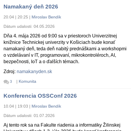
Namakaný deň 2026
20.04 | 20:25
|
Miroslav Bendík
Dátum udalosti:
04.05.2026
Dňa 4. mája 2026 od 9:00 sa v priestoroch Univerzitnej
knižnice Technickej univerzity v Košiciach bude konať
namakaný deň, teda deň nabitý prednáškami a workshopmi
o vzdelávaní v IT, programovaní, mikrokontroléroch, AI,
bezpečnosti, IoT a o ďalších témach.
Zdroj:
namakanyden.sk
|
Komunita
3
Konferencia OSSConf 2026
10.04 | 19:03
|
Miroslav Bendík
Dátum udalosti:
01.07.2026
Aj tento rok sa na Fakulte riadenia a informatiky Žilinskej