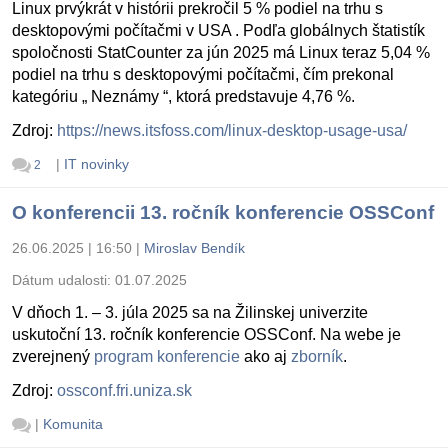
Linux prvýkrát v histórii prekročil 5 % podiel na trhu s
desktopovými počítačmi v USA . Podľa globálnych štatistík
spoločnosti StatCounter za jún 2025 má Linux teraz 5,04 %
podiel na trhu s desktopovými počítačmi, čím prekonal
kategóriu „ Neznámy “, ktorá predstavuje 4,76 %.
Zdroj:
https://news.itsfoss.com/linux-desktop-usage-usa/
|
IT novinky
2
O konferencii 13. ročník konferencie OSSConf
26.06.2025 | 16:50
|
Miroslav Bendík
Dátum udalosti:
01.07.2025
V dňoch 1. – 3. júla 2025 sa na Žilinskej univerzite
uskutoční 13. ročník konferencie OSSConf. Na webe je
zverejnený
program konferencie
ako aj
zborník
.
Zdroj:
ossconf.fri.uniza.sk
|
Komunita