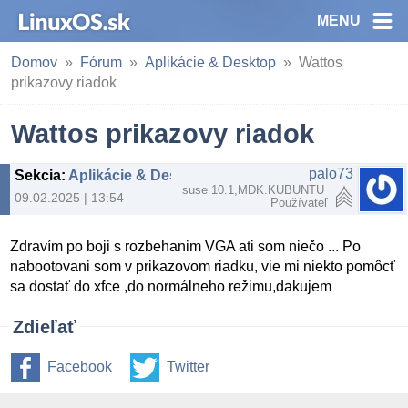
MENU
Domov
Fórum
Aplikácie & Desktop
Wattos
prikazovy riadok
Wattos prikazovy riadok
palo73
Sekcia
:
Aplikácie & Desktop
suse 10.1,MDK.KUBUNTU
09.02.2025 | 13:54
Používateľ
Zdravím po boji s rozbehanim VGA ati som niečo ... Po
nabootovani som v prikazovom riadku, vie mi niekto pomôcť
sa dostať do xfce ,do normálneho režimu,dakujem
Zdieľať
Facebook
Twitter