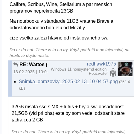
Calibre, Scribus, Wine, Stellarium a par mensich
programov neprekrocila 23GB
Na notebooku v standarde 11GB vratane Brave a
odinstalovaneho bordelu od Mozilly.
cize vsetko zalezi hlavne od instalovaneho sw.
Do or do not. There is to no try.​ Když pohřbíš moc tajemství, na
hřbitově dojde místo.
redhawk1975
RE: Wattos prikazovy riadok
Windows 11 nonsystemd edition
13.02.2025 | 10:08
Používateľ
Snímka_obrazovky_2025-02-13_10-04-57.png
(252.4
kB)
32GB msata ssd s MX + lutris + hry a sw. obsadenost
21,5GB (vid priloha) este by som vedel odstranit stare
jadra cca 2 GB
Do or do not. There is to no try.​ Když pohřbíš moc tajemství,