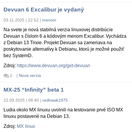
Devuan 6 Excalibur je vydaný
03.11.2025 | 22:52
|
menom
Na svete je nová stabilná verzia linuxovej distribúcie
Devuan s číslom 6 a kódovým menom Excalibur. Vychádza
z Debian 13 Trixie. Projekt Devuan sa zameriava na
poskytovanie alternatívy k Debianu, ktorú je možné použiť
bez SystemD.
Zdroj:
https://www.devuan.org/get-devuan
|
Nová verzia
2
MX-25 “Infinity” beta 1
22.09.2025 | 08:40
|
redhawk1975
Ludia okolo MX linuxu uvolnili na testovanie prvé ISO MX
linuxu postavené na Debian 13.
Zdroj:
MX linux