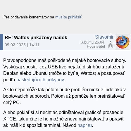
Pre pridávanie komentárov sa
musíte prihlásiť
.
Slavomír
RE: Wattos prikazovy riadok
Kubuntu 26.04
09.02.2025 | 14:11
Používateľ
Pravdepodobne máš poškodené nejaké bootovacie súbory.
Vyskúšaj spustiť cez USB live nejakú distribúciu založenú
Debian alebo Ubuntu (môže to byť aj Wattos) a postupovať
podľa
nasledujúcich pokynov
.
Ak to nepomôže tak potom bude problém niekde inde ako v
bootovacích súboroch. Potom už pomôže len preinštalovať
celý PC.
Alebo pokiaľ si si nechtiac odinštaloval grafické prostredie
XFCE, tak určite je ho možné znovu nainštalovať a opraviť
ak máš k dispozícii terminál. Návod
napr tu
.