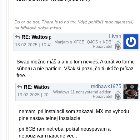
Do or do not. There is to no try.​ Když pohřbíš moc tajemství,
na hřbitově dojde místo.
Livan
RE: Wattos prikazovy riadok
Manjaro s XFCE, Q4OS s KDE
13.02.2025 | 10:47
Používateľ
Swap možno máš a ani o tom nevieš. Akurát vo forme
súboru a nie partície. Však si pozri, čo ti ukáže príkaz
free.
redhawk1975
RE: Wattos prikazovy riadok
Windows 11 nonsystemd edition
13.02.2025 | 20:06
Používateľ
nemam. pri instalacii som zakazal. MX ma vyhodu
plne nastavitelnej instalacie
pri 8GB ram netreba, pokial neuspavam a
nepouzivam narocne veci.