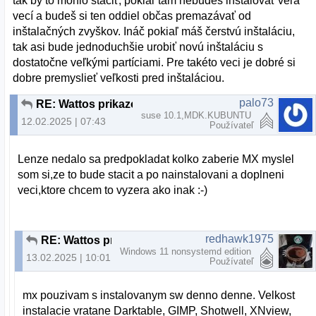
tak by to mohlo stačiť, pokiaľ tam nebudeš inštalovať veľa
vecí a budeš si ten oddiel občas premazávať od
inštalačných zvyškov. Ináč pokiaľ máš čerstvú inštaláciu,
tak asi bude jednoduchšie urobiť novú inštaláciu s
dostatočne veľkými partíciami. Pre takéto veci je dobré si
dobre premyslieť veľkosti pred inštaláciou.
palo73
RE: Wattos prikazovy riadok
suse 10.1,MDK.KUBUNTU
12.02.2025 | 07:43
Používateľ
Lenze nedalo sa predpokladat kolko zaberie MX myslel
som si,ze to bude stacit a po nainstalovani a doplneni
veci,ktore chcem to vyzera ako inak :-)
redhawk1975
RE: Wattos prikazovy riadok
Windows 11 nonsystemd edition
13.02.2025 | 10:01
Používateľ
mx pouzivam s instalovanym sw denno denne. Velkost
instalacie vratane Darktable, GIMP, Shotwell, XNview,