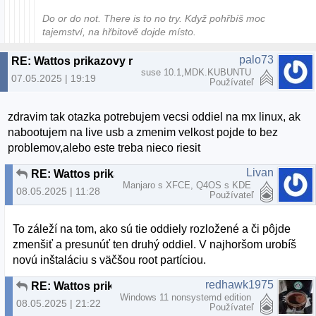
Do or do not. There is to no try.​ Když pohřbíš moc
tajemství, na hřbitově dojde místo.
palo73
RE: Wattos prikazovy riadok
suse 10.1,MDK.KUBUNTU
07.05.2025 | 19:19
Používateľ
zdravim tak otazka potrebujem vecsi oddiel na mx linux, ak
nabootujem na live usb a zmenim velkost pojde to bez
problemov,alebo este treba nieco riesit
Livan
RE: Wattos prikazovy riadok
Manjaro s XFCE, Q4OS s KDE
08.05.2025 | 11:28
Používateľ
To záleží na tom, ako sú tie oddiely rozložené a či pôjde
zmenšiť a presunúť ten druhý oddiel. V najhoršom urobíš
novú inštaláciu s väčšou root partíciou.
redhawk1975
RE: Wattos prikazovy riadok
Windows 11 nonsystemd edition
08.05.2025 | 21:22
Používateľ