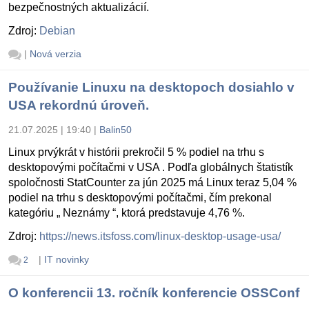
bezpečnostných aktualizácií.
Zdroj:
Debian
|
Nová verzia
Používanie Linuxu na desktopoch dosiahlo v
USA rekordnú úroveň.
21.07.2025 | 19:40
|
Balin50
Linux prvýkrát v histórii prekročil 5 % podiel na trhu s
desktopovými počítačmi v USA . Podľa globálnych štatistík
spoločnosti StatCounter za jún 2025 má Linux teraz 5,04 %
podiel na trhu s desktopovými počítačmi, čím prekonal
kategóriu „ Neznámy “, ktorá predstavuje 4,76 %.
Zdroj:
https://news.itsfoss.com/linux-desktop-usage-usa/
|
IT novinky
2
O konferencii 13. ročník konferencie OSSConf