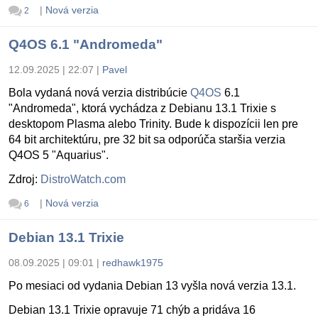
|
Nová verzia
2
Q4OS 6.1 "Andromeda"
12.09.2025 | 22:07
|
Pavel
Bola vydaná nová verzia distribúcie
Q4OS
6.1
"Andromeda", ktorá vychádza z Debianu 13.1 Trixie s
desktopom Plasma alebo Trinity. Bude k dispozícii len pre
64 bit architektúru, pre 32 bit sa odporúča staršia verzia
Q4OS 5 "Aquarius".
Zdroj:
DistroWatch.com
|
Nová verzia
6
Debian 13.1 Trixie
08.09.2025 | 09:01
|
redhawk1975
Po mesiaci od vydania Debian 13 vyšla nová verzia 13.1.
Debian 13.1 Trixie opravuje 71 chýb a pridáva 16