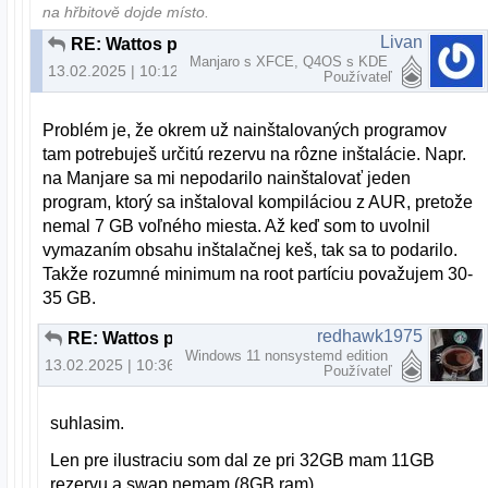
na hřbitově dojde místo.
Livan
RE: Wattos prikazovy riadok
Manjaro s XFCE, Q4OS s KDE
13.02.2025 | 10:12
Používateľ
Problém je, že okrem už nainštalovaných programov
tam potrebuješ určitú rezervu na rôzne inštalácie. Napr.
na Manjare sa mi nepodarilo nainštalovať jeden
program, ktorý sa inštaloval kompiláciou z AUR, pretože
nemal 7 GB voľného miesta. Až keď som to uvolnil
vymazaním obsahu inštalačnej keš, tak sa to podarilo.
Takže rozumné minimum na root partíciu považujem 30-
35 GB.
redhawk1975
RE: Wattos prikazovy riadok
Windows 11 nonsystemd edition
13.02.2025 | 10:36
Používateľ
suhlasim.
Len pre ilustraciu som dal ze pri 32GB mam 11GB
rezervu a swap nemam (8GB ram)