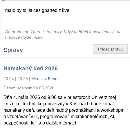
malo by to ist cez gparted z live
Do or do not. There is to no try.​ Když pohřbíš moc tajemství, na
hřbitově dojde místo.
Správy
Pridať správu
Namakaný deň 2026
20.04 | 20:25
|
Miroslav Bendík
Dátum udalosti:
04.05.2026
Dňa 4. mája 2026 od 9:00 sa v priestoroch Univerzitnej
knižnice Technickej univerzity v Košiciach bude konať
namakaný deň, teda deň nabitý prednáškami a workshopmi
o vzdelávaní v IT, programovaní, mikrokontroléroch, AI,
bezpečnosti, IoT a o ďalších témach.