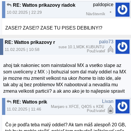
paldopice
RE: Wattos prikazovy riadok
10.02.2025 | 22:29
Návštevník
ZASE!? ZASE!? ZASE TU PISES DEBILINY!?
palo73
RE: Wattos prikazovy riadok
suse 10.1,MDK.KUBUNTU
11.02.2025 | 10:58
Používateľ
ahoj tak nakoniec som nainstaloval MX a vsetko slape az
som uveliceny z MX :-) bohuzial som dal maly oddiel na MX
je mozne mu zmenit velkost na ukor /home to isto ide, ale
tak aby aj bez problemov MX nabootoval a nevadila mu
zmena velkosti particii? a ak ano ako je to najlepsie spravit
Livan
RE: Wattos prikazovy riadok
Manjaro s XFCE, Q4OS s KDE
11.02.2025 | 11:46
Používateľ
Čo je podľa teba malý oddiel? Ak tam máš alespoň 20 GB,