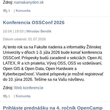
Zdroj:
namakanyden.sk
|
Komunita
3
Konferencia OSSConf 2026
10.04 | 19:03
|
Miroslav Bendík
Dátum udalosti:
01.07.2026
Aj tento rok sa na Fakulte riadenia a informatiky Žilinskej
Univerzity v dňoch 1-3. júla 2026 bude konať konferencia
OSSConf. Príspevky budú zaradené v sekciách: Open AI,
LATEX, R a ich priatelia, Vývoj OSS, OSS vo vzdelávaní,
Open GIS & Open Data, Open Hardware a
Kyberbezpečnosť. Vlastné príspevky je možné registrovať
do 10. júna 2026. Tešíme sa na Vašu návštevu.
Zdroj:
Web konferencie
|
Komunita
1
Prihláste prednášku na 4. ročník OpenCamp