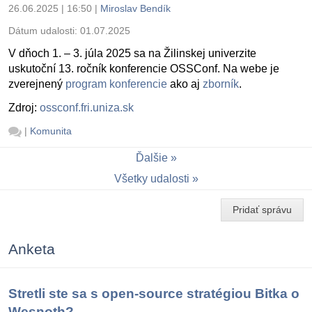
26.06.2025 | 16:50
|
Miroslav Bendík
Dátum udalosti:
01.07.2025
V dňoch 1. – 3. júla 2025 sa na Žilinskej univerzite
uskutoční 13. ročník konferencie OSSConf. Na webe je
zverejnený
program konferencie
ako aj
zborník
.
Zdroj:
ossconf.fri.uniza.sk
|
Komunita
Ďalšie
Všetky udalosti
Pridať správu
Anketa
Stretli ste sa s open-source stratégiou Bitka o
Wesnoth?