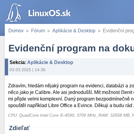
Domov
Fórum
Aplikácie & Desktop
Evidenční pro
Evidenční program na dok
Sekcia
:
Aplikácie & Desktop
03.03.2025 | 14:36
Zdravím, hledám nějaký program na evidenci, databázi a z
něco jako je Calibre. Ale asi jednodušší. Mít možnost členi
mi přijde velmi komplexní. Daný program bezpodmínečně ne
spouštěl například Libre Office a Evince. Děkuji a budu rád 
CPU: QuadCore Intel Core i5-4590, 3700 MHz_RAM: 32658 MB_
Zdieľať