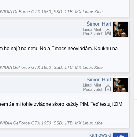
NVIDIA GeForce GTX 1650_SSD: 1TB. MX Linux Xfce
Šimon Hart
Linux Mint
Používateľ
evím ho najít na netu. No a Emacs neovládám. Kouknu na
NVIDIA GeForce GTX 1650_SSD: 1TB. MX Linux Xfce
Šimon Hart
Linux Mint
Používateľ
jsem že mi tohle zvládne skoro každý PIM. Teď testuji ZIM
NVIDIA GeForce GTX 1650_SSD: 1TB. MX Linux Xfce
kamowski