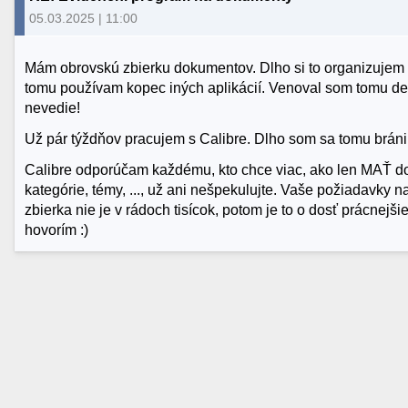
05.03.2025 | 11:00
Mám obrovskú zbierku dokumentov. Dlho si to organizujem v
tomu používam kopec iných aplikácií. Venoval som tomu desi
nevedie!
Už pár týždňov pracujem s Calibre. Dlho som sa tomu bránil 
Calibre odporúčam každému, kto chce viac, ako len MAŤ do
kategórie, témy, ..., už ani nešpekulujte. Vaše požiadavky n
zbierka nie je v rádoch tisícok, potom je to o dosť prácnejš
hovorím :)