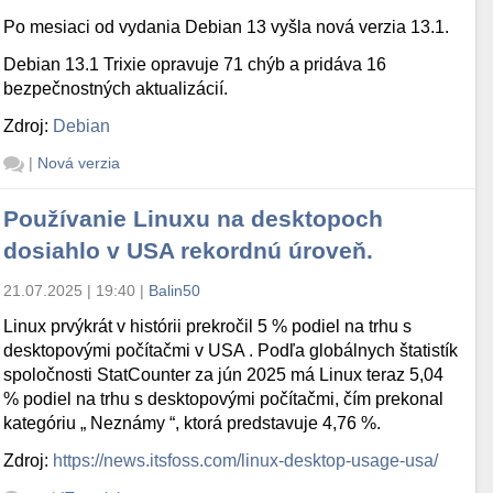
Po mesiaci od vydania Debian 13 vyšla nová verzia 13.1.
Debian 13.1 Trixie opravuje 71 chýb a pridáva 16
bezpečnostných aktualizácií.
Zdroj:
Debian
|
Nová verzia
Používanie Linuxu na desktopoch
dosiahlo v USA rekordnú úroveň.
21.07.2025 | 19:40
|
Balin50
Linux prvýkrát v histórii prekročil 5 % podiel na trhu s
desktopovými počítačmi v USA . Podľa globálnych štatistík
spoločnosti StatCounter za jún 2025 má Linux teraz 5,04
% podiel na trhu s desktopovými počítačmi, čím prekonal
kategóriu „ Neznámy “, ktorá predstavuje 4,76 %.
Zdroj:
https://news.itsfoss.com/linux-desktop-usage-usa/