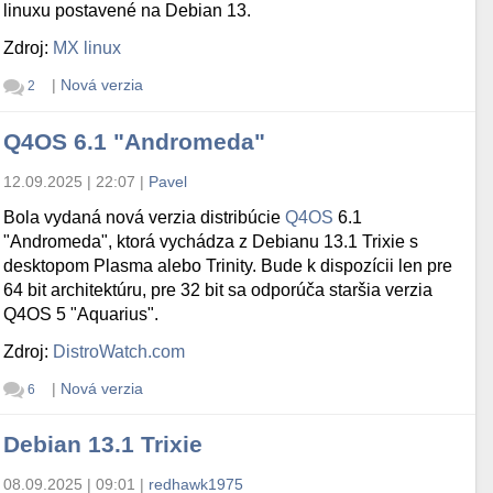
linuxu postavené na Debian 13.
Zdroj:
MX linux
|
Nová verzia
2
Q4OS 6.1 "Andromeda"
12.09.2025 | 22:07
|
Pavel
Bola vydaná nová verzia distribúcie
Q4OS
6.1
"Andromeda", ktorá vychádza z Debianu 13.1 Trixie s
desktopom Plasma alebo Trinity. Bude k dispozícii len pre
64 bit architektúru, pre 32 bit sa odporúča staršia verzia
Q4OS 5 "Aquarius".
Zdroj:
DistroWatch.com
|
Nová verzia
6
Debian 13.1 Trixie
08.09.2025 | 09:01
|
redhawk1975