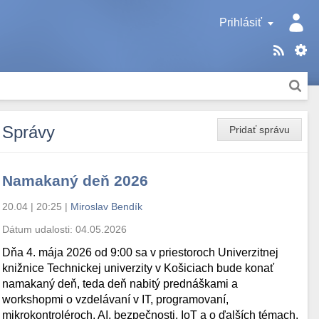
Prihlásiť
Správy
Pridať správu
Namakaný deň 2026
20.04 | 20:25
|
Miroslav Bendík
Dátum udalosti:
04.05.2026
Dňa 4. mája 2026 od 9:00 sa v priestoroch Univerzitnej
knižnice Technickej univerzity v Košiciach bude konať
namakaný deň, teda deň nabitý prednáškami a
workshopmi o vzdelávaní v IT, programovaní,
mikrokontroléroch, AI, bezpečnosti, IoT a o ďalších témach.