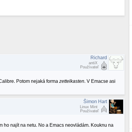
Richard
antiX
Používateľ
o Calibre. Potom nejaká forma
zettelkasten
. V Emacse asi
Šimon Hart
Linux Mint
Používateľ
evím ho najít na netu. No a Emacs neovládám. Kouknu na