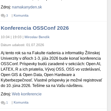
Zdroj:
namakanyden.sk
|
Komunita
3
Konferencia OSSConf 2026
10.04 | 19:03
|
Miroslav Bendík
Dátum udalosti:
01.07.2026
Aj tento rok sa na Fakulte riadenia a informatiky Žilinskej
Univerzity v dňoch 1-3. júla 2026 bude konať konferencia
OSSConf. Príspevky budú zaradené v sekciách: Open AI,
LATEX, R a ich priatelia, Vývoj OSS, OSS vo vzdelávaní,
Open GIS & Open Data, Open Hardware a
Kyberbezpečnosť. Vlastné príspevky je možné registrovať
do 10. júna 2026. Tešíme sa na Vašu návštevu.
Zdroj:
Web konferencie
|
Komunita
1