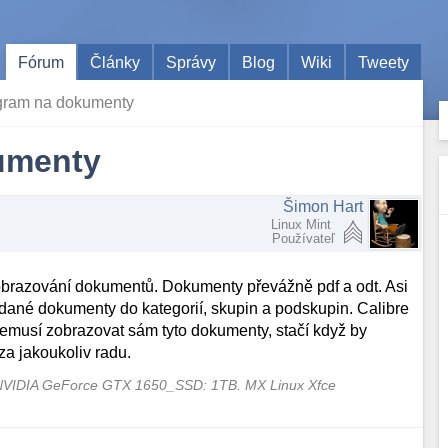
Fórum
Články
Správy
Blog
Wiki
Tweety
gram na dokumenty
umenty
Šimon Hart
Linux Mint
Používateľ
obrazování dokumentů. Dokumenty převážně pdf a odt. Asi
t dané dokumenty do kategorií, skupin a podskupin. Calibre
musí zobrazovat sám tyto dokumenty, stačí když by
za jakoukoliv radu.
NVIDIA GeForce GTX 1650_SSD: 1TB. MX Linux Xfce