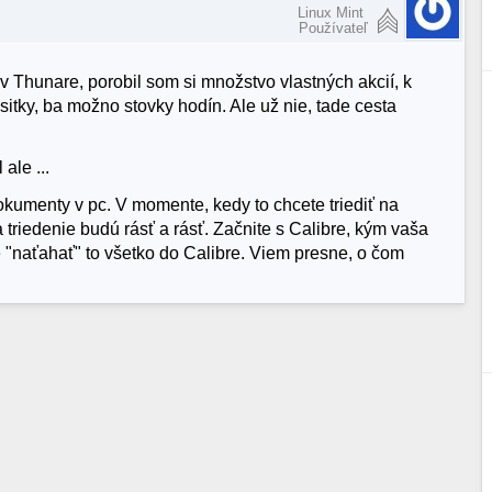
Linux Mint
Používateľ
 Thunare, porobil som si množstvo vlastných akcií, k
tky, ba možno stovky hodín. Ale už nie, tade cesta
ale ...
kumenty v pc. V momente, kedy to chcete triediť na
a triedenie budú rásť a rásť. Začnite s Calibre, kým vaša
ie "naťahať" to všetko do Calibre. Viem presne, o čom