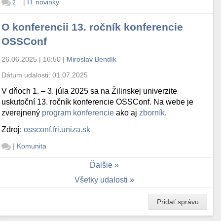
|
IT novinky
2
O konferencii 13. ročník konferencie
OSSConf
26.06.2025 | 16:50
|
Miroslav Bendík
Dátum udalosti:
01.07.2025
V dňoch 1. – 3. júla 2025 sa na Žilinskej univerzite
uskutoční 13. ročník konferencie OSSConf. Na webe je
zverejnený
program konferencie
ako aj
zborník
.
Zdroj:
ossconf.fri.uniza.sk
|
Komunita
Ďalšie
Všetky udalosti
Pridať správu