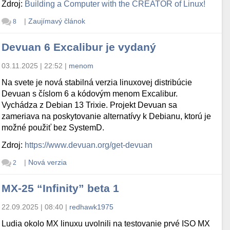
Zdroj:
Building a Computer with the CREATOR of Linux!
|
Zaujímavý článok
8
Devuan 6 Excalibur je vydaný
03.11.2025 | 22:52
|
menom
Na svete je nová stabilná verzia linuxovej distribúcie
Devuan s číslom 6 a kódovým menom Excalibur.
Vychádza z Debian 13 Trixie. Projekt Devuan sa
zameriava na poskytovanie alternatívy k Debianu, ktorú je
možné použiť bez SystemD.
Zdroj:
https://www.devuan.org/get-devuan
|
Nová verzia
2
MX-25 “Infinity” beta 1
22.09.2025 | 08:40
|
redhawk1975
Ludia okolo MX linuxu uvolnili na testovanie prvé ISO MX