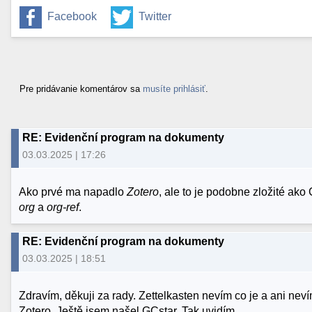
Facebook
Twitter
Pre pridávanie komentárov sa
musíte prihlásiť
.
RE: Evidenční program na dokumenty
03.03.2025 | 17:26
Ako prvé ma napadlo
Zotero
, ale to je podobne zložité ak
org
a
org-ref
.
RE: Evidenční program na dokumenty
03.03.2025 | 18:51
Zdravím, děkuji za rady. Zettelkasten nevím co je a ani n
Zotero. Ještě jsem našel GCstar. Tak uvidím