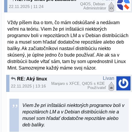
Q4OS, Debian
22.11.2025 | 11:24
Administrátor
Vždy píšem iba o tom, čo mám odskúšané a nedávam
veľmi na teóriu. Viem že pri inštalácii niektorých
programov boli v repozitároch LM a v Debian distribúciách
nie a musel som hľadať dodatočne repozitáre alebo deb
balíky. Ak začiatočníkovi nastaví distribúciu niekto
skúsený, je úplne jedno čo bude používať. Ale ak sa v
distribúcii bude vŕtať sám, tam by som uprednostnil Linux
Mint. Samozrejme každý máme svoj názor.
Livan
RE: Aký linux pre začiatočníka?
Manjaro s XFCE, Q4OS s KDE
22.11.2025 | 13:16
Používateľ
Viem že pri inštalácii niektorých programov boli v
repozitároch LM a v Debian distribúciách nie a
musel som hľadať dodatočne repozitáre alebo
deb balíky.