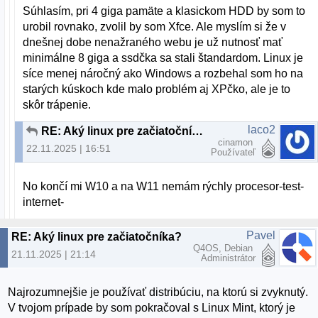
Súhlasím, pri 4 giga pamäte a klasickom HDD by som to
urobil rovnako, zvolil by som Xfce. Ale myslím si že v
dnešnej dobe nenažraného webu je už nutnosť mať
minimálne 8 giga a ssdčka sa stali štandardom. Linux je
síce menej náročný ako Windows a rozbehal som ho na
starých kúskoch kde malo problém aj XPčko, ale je to
skôr trápenie.
laco2
RE: Aký linux pre začiatočníka?
cinamon
22.11.2025 | 16:51
Používateľ
No končí mi W10 a na W11 nemám rýchly procesor-test-
internet-
Pavel
RE: Aký linux pre začiatočníka?
Q4OS, Debian
21.11.2025 | 21:14
Administrátor
Najrozumnejšie je používať distribúciu, na ktorú si zvyknutý.
V tvojom prípade by som pokračoval s Linux Mint, ktorý je