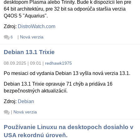
desktopom Plasma alebo Trinity. Bude k dispozícii len pre
64 bit architektúru, pre 32 bit sa odporúča staršia verzia
Q4OS 5 "Aquarius".
Zdroj:
DistroWatch.com
|
Nová verzia
6
Debian 13.1 Trixie
08.09.2025 | 09:01
|
redhawk1975
Po mesiaci od vydania Debian 13 vyšla nová verzia 13.1.
Debian 13.1 Trixie opravuje 71 chýb a pridáva 16
bezpečnostných aktualizácií.
Zdroj:
Debian
|
Nová verzia
Používanie Linuxu na desktopoch dosiahlo v
USA rekordnú úroveň.