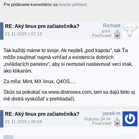
Pre pridávanie komentárov sa
musíte prihlásiť
.
Richard
RE: Aký linux pre začiatočníka?
antiX
21.11.2025 | 07:13
Používateľ
Tak každý máme to svoje. Ak nejdeš „pod kapotu“, tak Ťa
môže zaujímať najmä vzhľad a existencia dobrých
„ovládacích panelov“, aby si nemusel nastavovať veci inak,
ako klikaním.
Za mňa: Mint, MX linux, Q4OS,…
Skús sa pokukať na www.distrosea.com, tam sa dajú tieto aj
iné distrá vyskúšať v prehliadači.
janek-m
RE: Aký linux pre začiatočníka?
Kubuntu 24.04
21.11.2025 | 08:04
Používateľ