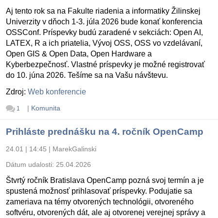
Aj tento rok sa na Fakulte riadenia a informatiky Žilinskej
Univerzity v dňoch 1-3. júla 2026 bude konať konferencia
OSSConf. Príspevky budú zaradené v sekciách: Open AI,
LATEX, R a ich priatelia, Vývoj OSS, OSS vo vzdelávaní,
Open GIS & Open Data, Open Hardware a
Kyberbezpečnosť. Vlastné príspevky je možné registrovať
do 10. júna 2026. Tešíme sa na Vašu návštevu.
Zdroj:
Web konferencie
|
Komunita
1
Prihláste prednášku na 4. ročník OpenCamp
24.01 | 14:45
|
MarekGalinski
Dátum udalosti:
25.04.2026
Štvrtý ročník Bratislava OpenCamp pozná svoj termín a je
spustená možnosť prihlasovať príspevky. Podujatie sa
zameriava na témy otvorených technológii, otvoreného
softvéru, otvorených dát, ale aj otvorenej verejnej správy a