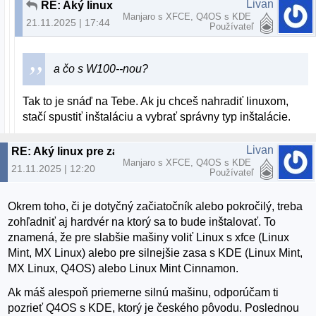
Livan
RE: Aký linux pre začiatočníka?
Manjaro s XFCE, Q4OS s KDE
21.11.2025 | 17:44
Používateľ
a čo s W100--nou?
Tak to je snáď na Tebe. Ak ju chceš nahradiť linuxom,
stačí spustiť inštaláciu a vybrať správny typ inštalácie.
Livan
RE: Aký linux pre začiatočníka?
Manjaro s XFCE, Q4OS s KDE
21.11.2025 | 12:20
Používateľ
Okrem toho, či je dotyčný začiatočník alebo pokročilý, treba
zohľadniť aj hardvér na ktorý sa to bude inštalovať. To
znamená, že pre slabšie mašiny voliť Linux s xfce (Linux
Mint, MX Linux) alebo pre silnejšie zasa s KDE (Linux Mint,
MX Linux, Q4OS) alebo Linux Mint Cinnamon.
Ak máš alespoň priemerne silnú mašinu, odporúčam ti
pozrieť Q4OS s KDE, ktorý je českého pôvodu. Poslednou