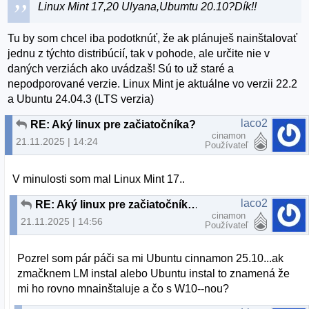
Linux Mint 17,20 Ulyana,Ubumtu 20.10?Dík!!
Tu by som chcel iba podotknúť, že ak plánuješ nainštalovať
jednu z týchto distribúcií, tak v pohode, ale určite nie v
daných verziách ako uvádzaš! Sú to už staré a
nepodporované verzie. Linux Mint je aktuálne vo verzii 22.2
a Ubuntu 24.04.3 (LTS verzia)
laco2
RE: Aký linux pre začiatočníka?
cinamon
21.11.2025 | 14:24
Používateľ
V minulosti som mal Linux Mint 17..
laco2
RE: Aký linux pre začiatočníka?
cinamon
21.11.2025 | 14:56
Používateľ
Pozrel som pár páči sa mi Ubuntu cinnamon 25.10...ak
zmačknem LM instal alebo Ubuntu instal to znamená že
mi ho rovno mnainštaluje a čo s W10--nou?