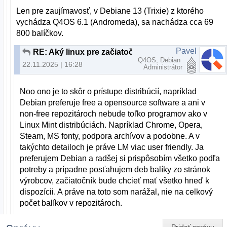
Len pre zaujímavosť, v Debiane 13 (Trixie) z ktorého
vychádza Q4OS 6.1 (Andromeda), sa nachádza cca 69
800 balíčkov.
Pavel
RE: Aký linux pre začiatočníka?
Q4OS, Debian
22.11.2025 | 16:28
Administrátor
Noo ono je to skôr o prístupe distribúcií, napríklad
Debian preferuje free a opensource software a ani v
non-free repozitároch nebude toľko programov ako v
Linux Mint distribúciách. Napríklad Chrome, Opera,
Steam, MS fonty, podpora archívov a podobne. A v
takýchto detailoch je práve LM viac user friendly. Ja
preferujem Debian a radšej si prispôsobím všetko podľa
potreby a prípadne posťahujem deb balíky zo stránok
výrobcov, začiatočník bude chcieť mať všetko hneď k
dispozícii. A práve na toto som narážal, nie na celkový
počet balíkov v repozitároch.