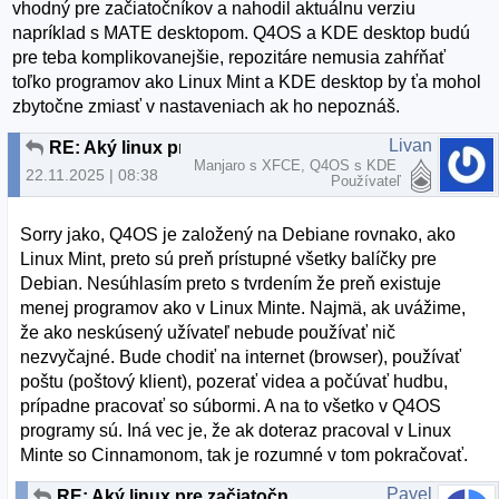
vhodný pre začiatočníkov a nahodil aktuálnu verziu
napríklad s MATE desktopom. Q4OS a KDE desktop budú
pre teba komplikovanejšie, repozitáre nemusia zahŕňať
toľko programov ako Linux Mint a KDE desktop by ťa mohol
zbytočne zmiasť v nastaveniach ak ho nepoznáš.
Livan
RE: Aký linux pre začiatočníka?
Manjaro s XFCE, Q4OS s KDE
22.11.2025 | 08:38
Používateľ
Sorry jako, Q4OS je založený na Debiane rovnako, ako
Linux Mint, preto sú preň prístupné všetky balíčky pre
Debian. Nesúhlasím preto s tvrdením že preň existuje
menej programov ako v Linux Minte. Najmä, ak uvážime,
že ako neskúsený užívateľ nebude používať nič
nezvyčajné. Bude chodiť na internet (browser), používať
poštu (poštový klient), pozerať videa a počúvať hudbu,
prípadne pracovať so súbormi. A na to všetko v Q4OS
programy sú. Iná vec je, že ak doteraz pracoval v Linux
Minte so Cinnamonom, tak je rozumné v tom pokračovať.
Pavel
RE: Aký linux pre začiatočníka?