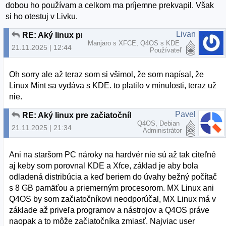
dobou ho používam a celkom ma príjemne prekvapil. Však
si ho otestuj v Livku.
Livan
RE: Aký linux pre začiatočníka?
Manjaro s XFCE, Q4OS s KDE
21.11.2025 | 12:44
Používateľ
Oh sorry ale až teraz som si všimol, že som napísal, že
Linux Mint sa vydáva s KDE. to platilo v minulosti, teraz už
nie.
Pavel
RE: Aký linux pre začiatočníka?
Q4OS, Debian
21.11.2025 | 21:34
Administrátor
Ani na staršom PC nároky na hardvér nie sú až tak citeľné
aj keby som porovnal KDE a Xfce, základ je aby bola
odladená distribúcia a keď beriem do úvahy bežný počítač
s 8 GB pamäťou a priemerným procesorom. MX Linux ani
Q4OS by som začiatočníkovi neodporúčal, MX Linux má v
základe až priveľa programov a nástrojov a Q4OS práve
naopak a to môže začiatočníka zmiasť. Najviac user