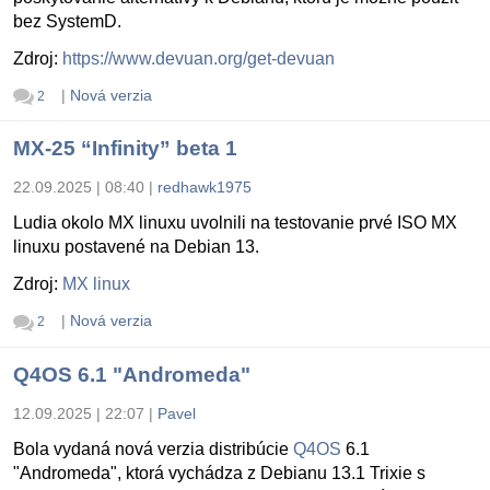
bez SystemD.
Zdroj:
https://www.devuan.org/get-devuan
|
Nová verzia
2
MX-25 “Infinity” beta 1
22.09.2025 | 08:40
|
redhawk1975
Ludia okolo MX linuxu uvolnili na testovanie prvé ISO MX
linuxu postavené na Debian 13.
Zdroj:
MX linux
|
Nová verzia
2
Q4OS 6.1 "Andromeda"
12.09.2025 | 22:07
|
Pavel
Bola vydaná nová verzia distribúcie
Q4OS
6.1
"Andromeda", ktorá vychádza z Debianu 13.1 Trixie s