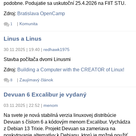
podobne. Podujatie sa uskutoční 25.4.2026 na FIIT STU.
Zdroj:
Bratislava OpenCamp
|
Komunita
1
Linus a Linus
30.11.2025 | 19:40
|
redhawk1975
Stavba počítača dvomi Linusmi
Zdroj:
Building a Computer with the CREATOR of Linux!
|
Zaujímavý článok
8
Devuan 6 Excalibur je vydaný
03.11.2025 | 22:52
|
menom
Na svete je nová stabilná verzia linuxovej distribúcie
Devuan s číslom 6 a kódovým menom Excalibur. Vychádza
z Debian 13 Trixie. Projekt Devuan sa zameriava na
poskytovanie alternatívy k Debianu, ktorú je možné použiť