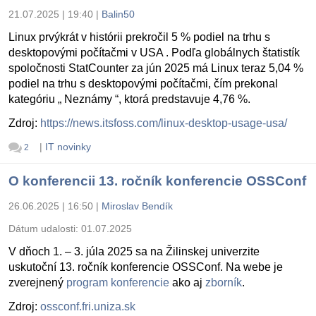
21.07.2025 | 19:40
|
Balin50
Linux prvýkrát v histórii prekročil 5 % podiel na trhu s
desktopovými počítačmi v USA . Podľa globálnych štatistík
spoločnosti StatCounter za jún 2025 má Linux teraz 5,04 %
podiel na trhu s desktopovými počítačmi, čím prekonal
kategóriu „ Neznámy “, ktorá predstavuje 4,76 %.
Zdroj:
https://news.itsfoss.com/linux-desktop-usage-usa/
|
IT novinky
2
O konferencii 13. ročník konferencie OSSConf
26.06.2025 | 16:50
|
Miroslav Bendík
Dátum udalosti:
01.07.2025
V dňoch 1. – 3. júla 2025 sa na Žilinskej univerzite
uskutoční 13. ročník konferencie OSSConf. Na webe je
zverejnený
program konferencie
ako aj
zborník
.
Zdroj:
ossconf.fri.uniza.sk