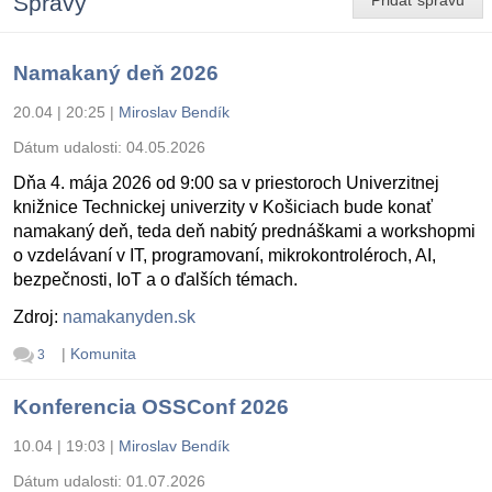
Správy
Pridať správu
Namakaný deň 2026
20.04 | 20:25
|
Miroslav Bendík
Dátum udalosti:
04.05.2026
Dňa 4. mája 2026 od 9:00 sa v priestoroch Univerzitnej
knižnice Technickej univerzity v Košiciach bude konať
namakaný deň, teda deň nabitý prednáškami a workshopmi
o vzdelávaní v IT, programovaní, mikrokontroléroch, AI,
bezpečnosti, IoT a o ďalších témach.
Zdroj:
namakanyden.sk
|
Komunita
3
Konferencia OSSConf 2026
10.04 | 19:03
|
Miroslav Bendík
Dátum udalosti:
01.07.2026