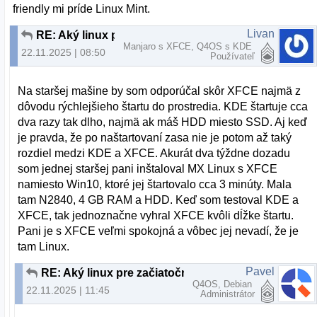
friendly mi príde Linux Mint.
Livan
RE: Aký linux pre začiatočníka?
Manjaro s XFCE, Q4OS s KDE
22.11.2025 | 08:50
Používateľ
Na staršej mašine by som odporúčal skôr XFCE najmä z
dôvodu rýchlejšieho štartu do prostredia. KDE štartuje cca
dva razy tak dlho, najmä ak máš HDD miesto SSD. Aj keď
je pravda, že po naštartovaní zasa nie je potom až taký
rozdiel medzi KDE a XFCE. Akurát dva týždne dozadu
som jednej staršej pani inštaloval MX Linux s XFCE
namiesto Win10, ktoré jej štartovalo cca 3 minúty. Mala
tam N2840, 4 GB RAM a HDD. Keď som testoval KDE a
XFCE, tak jednoznačne vyhral XFCE kvôli dĺžke štartu.
Pani je s XFCE veľmi spokojná a vôbec jej nevadí, že je
tam Linux.
Pavel
RE: Aký linux pre začiatočníka?
Q4OS, Debian
22.11.2025 | 11:45
Administrátor