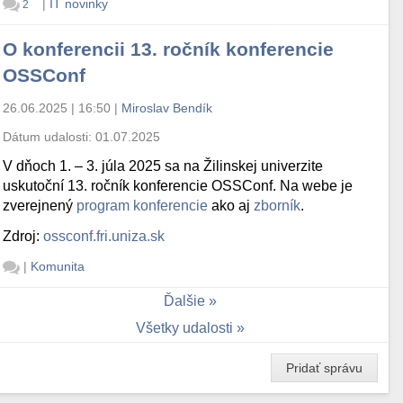
|
IT novinky
2
O konferencii 13. ročník konferencie
OSSConf
26.06.2025 | 16:50
|
Miroslav Bendík
Dátum udalosti:
01.07.2025
V dňoch 1. – 3. júla 2025 sa na Žilinskej univerzite
uskutoční 13. ročník konferencie OSSConf. Na webe je
zverejnený
program konferencie
ako aj
zborník
.
Zdroj:
ossconf.fri.uniza.sk
|
Komunita
Ďalšie
Všetky udalosti
Pridať správu