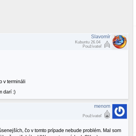
Slavomír
Kubuntu 26.04
Používateľ
o v termináli
 darí :)
menom
Používateľ
úsenejších, čo v tomto prípade nebude problém. Mal som