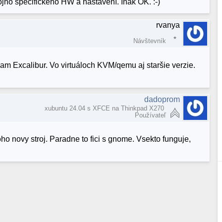
jho špecifického HW a nastavení. Inak OK. :-)
rvanya
Návštevník
m Excalibur. Vo virtuáloch KVM/qemu aj staršie verzie.
dadoprom
xubuntu 24.04 s XFCE na Thinkpad X270
Používateľ
o novy stroj. Paradne to fici s gnome. Vsekto funguje,