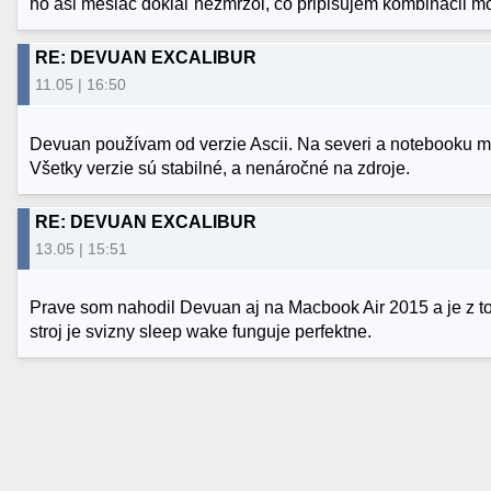
ho asi mesiac dokiaľ nezmrzol, čo pripisujem kombinácii mô
RE: DEVUAN EXCALIBUR
11.05 | 16:50
Devuan používam od verzie Ascii. Na severi a notebooku ma
Všetky verzie sú stabilné, a nenáročné na zdroje.
RE: DEVUAN EXCALIBUR
13.05 | 15:51
Prave som nahodil Devuan aj na Macbook Air 2015 a je z toh
stroj je svizny sleep wake funguje perfektne.