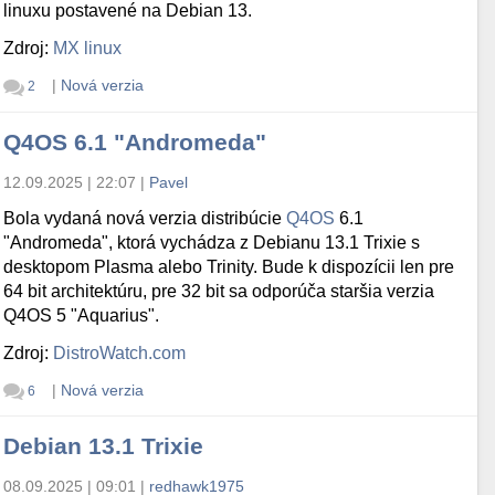
linuxu postavené na Debian 13.
Zdroj:
MX linux
|
Nová verzia
2
Q4OS 6.1 "Andromeda"
12.09.2025 | 22:07
|
Pavel
Bola vydaná nová verzia distribúcie
Q4OS
6.1
"Andromeda", ktorá vychádza z Debianu 13.1 Trixie s
desktopom Plasma alebo Trinity. Bude k dispozícii len pre
64 bit architektúru, pre 32 bit sa odporúča staršia verzia
Q4OS 5 "Aquarius".
Zdroj:
DistroWatch.com
|
Nová verzia
6
Debian 13.1 Trixie
08.09.2025 | 09:01
|
redhawk1975