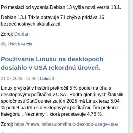
Po mesiaci od vydania Debian 13 vyšla nová verzia 13.1.
Debian 13.1 Trixie opravuje 71 chýb a pridáva 16
bezpečnostných aktualizácií.
Zdroj:
Debian
|
Nová verzia
Používanie Linuxu na desktopoch
dosiahlo v USA rekordnú úroveň.
21.07.2025 | 19:40
|
Balin50
Linux prvýkrát v histórii prekročil 5 % podiel na trhu s
desktopovými počítačmi v USA . Podľa globálnych štatistík
spoločnosti StatCounter za jún 2025 má Linux teraz 5,04
% podiel na trhu s desktopovými počítačmi, čím prekonal
kategóriu „ Neznámy “, ktorá predstavuje 4,76 %.
Zdroj:
https://news.itsfoss.com/linux-desktop-usage-usa/