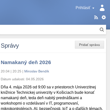
Prihlásiť
Správy
Pridať správu
Namakaný deň 2026
20.04 | 20:25
|
Miroslav Bendík
Dátum udalosti:
04.05.2026
Dňa 4. mája 2026 od 9:00 sa v priestoroch Univerzitnej
knižnice Technickej univerzity v Košiciach bude konať
namakaný deň, teda deň nabitý prednáškami a
workshopmi o vzdelávaní v IT, programovaní,
mikrokontroléroch, AI, bezpečnosti, IoT a o ďalších témach.