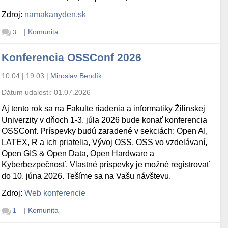
Zdroj:
namakanyden.sk
|
Komunita
3
Konferencia OSSConf 2026
10.04 | 19:03
|
Miroslav Bendík
Dátum udalosti:
01.07.2026
Aj tento rok sa na Fakulte riadenia a informatiky Žilinskej
Univerzity v dňoch 1-3. júla 2026 bude konať konferencia
OSSConf. Príspevky budú zaradené v sekciách: Open AI,
LATEX, R a ich priatelia, Vývoj OSS, OSS vo vzdelávaní,
Open GIS & Open Data, Open Hardware a
Kyberbezpečnosť. Vlastné príspevky je možné registrovať
do 10. júna 2026. Tešíme sa na Vašu návštevu.
Zdroj:
Web konferencie
|
Komunita
1