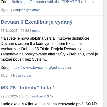
Zdroj:
Building a Computer with the CREATOR of Linux!
|
Zaujímavý článok
8
Devuan 6 Excalibur je vydaný
03.11.2025 | 22:52
|
menom
Na svete je nová stabilná verzia linuxovej distribúcie
Devuan s číslom 6 a kódovým menom Excalibur.
Vychádza z Debian 13 Trixie. Projekt Devuan sa
zameriava na poskytovanie alternatívy k Debianu, ktorú je
možné použiť bez SystemD.
Zdroj:
https://www.devuan.org/get-devuan
|
Nová verzia
2
MX-25 “Infinity” beta 1
22.09.2025 | 08:40
|
redhawk1975
Ludia okolo MX linuxu uvolnili na testovanie prvé ISO MX