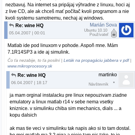
nezbavuj. Na internet sa pripájaj výhradne z linuxu, hoci aj
z live CD, ale ak chceš mať počítač kvoli programom a nie
kvoli systemu samotnemu, nechaj aj windows.
Marián Sova
Re: wine HQ
Ubuntu 10.10
05.04.2007 | 00:01
Používateľ
Matlab ide pod linuxom v pohode. Aspoň mne. Mám
7.1R14SP3 a ide aj simulink.
Čo ťa nezabije, to ťa posilní |
Leták na propagáciu jabbera v pdf
|
www.mikroprocesory.sk
martinko
Re: wine HQ
06.04.2007 | 18:17
Návštevník
ja mam orginal instalacku pre linux nepouzivam ziadne
emulatory a linux matlab r14 v sebe nema vsetky
kniznice. v simulinku chiba sim mechanics, dials ... a
kopu dalsich
ak mas tie veci v simulinku tak napis ako si to tam dostal.
bo moj matlab ma 3.2 giga a nieje tam nic take. to je