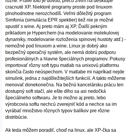
rôzne. Práve toto je dôvod, prečo živím na desktope
cracnuté XP. Niektoré programy proste pod linuxom
plnohodnotne nerozchodíš. Veľmi dôležitý program
Simfonia (simulácia EPR spektier) tiež nie je možné
spustiť s wine. Aj preto mám aj XP. Ďalší pekným
príkladom je Hyperchem (na modelovanie molekulovej
dynamiky, modelovanie rozloženia spinovej hustoty atď.) -
nemožné pod linuxom a wine. Linux je dobrý ako
bezpečný operačný systém, ale nemá dobrú podporu
profesionálnych a hlavne špeciálnych programov. Pokusy
importovať rôzny soft typu matlab na unixovú platformu
skončia často neúspechom. V matlabe mi napríkad nejde
simulink, jedna z najdôležitejších funkciií. A takto môžeme
menovať donekonečna. Na bežnú kancelársku prácu ten
dostupný soft stačí, ale ešte dlho sa asi nedočká
špeciálneho softwaru. Je to možno aj preto, lebo
výrobcovia softu nechcú zverejniť kód a nechce sa im
vyrábať množstvo rôznych typov balíkov pre rôzne
distribúcie.
Ak teda môžem poradiť, choď na linux, ale XP-čka sa