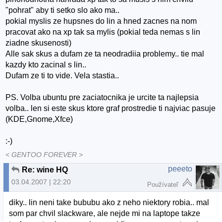
"pohrat" aby ti setko slo ako ma..
pokial myslis ze hupsnes do lin a hned zacnes na nom
pracovat ako na xp tak sa mylis (pokial teda nemas s lin
ziadne skusenosti)
Alle sak skus a dufam ze ta neodradiia problemy.. tie mal
kazdy kto zacinal s lin..
Dufam ze ti to vide. Vela stastia..
PS. Volba ubuntu pre zaciatocnika je urcite ta najlepsia
volba.. len si este skus ktore graf prostredie ti najviac pasuje
(KDE,Gnome,Xfce)
:-)
< GENTOO FOREVER >
peeeto
Re: wine HQ
03.04.2007 | 22:20
Používateľ
diky.. lin neni take bububu ako z neho niektory robia.. mal
som par chvil slackware, ale nejde mi na laptope takze