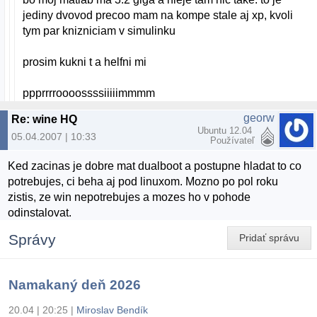
jediny dvovod precoo mam na kompe stale aj xp, kvoli
tym par knizniciam v simulinku
prosim kukni t a helfni mi
ppprrrroooossssiiiiimmmm
georw
Re: wine HQ
Ubuntu 12.04
05.04.2007 | 10:33
Používateľ
Ked zacinas je dobre mat dualboot a postupne hladat to co
potrebujes, ci beha aj pod linuxom. Mozno po pol roku
zistis, ze win nepotrebujes a mozes ho v pohode
odinstalovat.
Správy
Pridať správu
Namakaný deň 2026
20.04 | 20:25
|
Miroslav Bendík