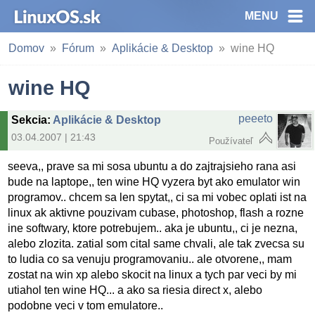
MENU
Domov
Fórum
Aplikácie & Desktop
wine HQ
wine HQ
peeeto
Sekcia
:
Aplikácie & Desktop
03.04.2007 | 21:43
Používateľ
seeva,, prave sa mi sosa ubuntu a do zajtrajsieho rana asi
bude na laptope,, ten wine HQ vyzera byt ako emulator win
programov.. chcem sa len spytat,, ci sa mi vobec oplati ist na
linux ak aktivne pouzivam cubase, photoshop, flash a rozne
ine softwary, ktore potrebujem.. aka je ubuntu,, ci je nezna,
alebo zlozita. zatial som cital same chvali, ale tak zvecsa su
to ludia co sa venuju programovaniu.. ale otvorene,, mam
zostat na win xp alebo skocit na linux a tych par veci by mi
utiahol ten wine HQ... a ako sa riesia direct x, alebo
podobne veci v tom emulatore..