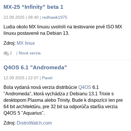
MX-25 “Infinity” beta 1
22.09.2025 | 08:40
|
redhawk1975
Ludia okolo MX linuxu uvolnili na testovanie prvé ISO MX
linuxu postavené na Debian 13.
Zdroj:
MX linux
|
Nová verzia
2
Q4OS 6.1 "Andromeda"
12.09.2025 | 22:07
|
Pavel
Bola vydaná nová verzia distribúcie
Q4OS
6.1
"Andromeda", ktorá vychádza z Debianu 13.1 Trixie s
desktopom Plasma alebo Trinity. Bude k dispozícii len pre
64 bit architektúru, pre 32 bit sa odporúča staršia verzia
Q4OS 5 "Aquarius".
Zdroj:
DistroWatch.com