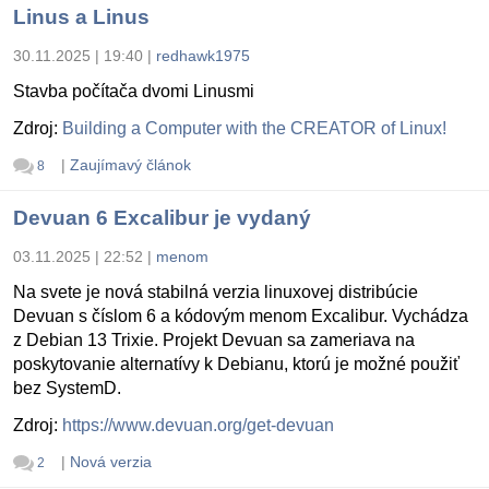
Linus a Linus
30.11.2025 | 19:40
|
redhawk1975
Stavba počítača dvomi Linusmi
Zdroj:
Building a Computer with the CREATOR of Linux!
|
Zaujímavý článok
8
Devuan 6 Excalibur je vydaný
03.11.2025 | 22:52
|
menom
Na svete je nová stabilná verzia linuxovej distribúcie
Devuan s číslom 6 a kódovým menom Excalibur. Vychádza
z Debian 13 Trixie. Projekt Devuan sa zameriava na
poskytovanie alternatívy k Debianu, ktorú je možné použiť
bez SystemD.
Zdroj:
https://www.devuan.org/get-devuan
|
Nová verzia
2