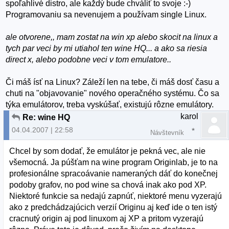
spoľahlivé distro, ale každý bude chváliť to svoje :-)
Programovaniu sa nevenujem a používam single Linux.
ale otvorene,, mam zostat na win xp alebo skocit na linux a
tych par veci by mi utiahol ten wine HQ... a ako sa riesia
direct x, alebo podobne veci v tom emulatore..
Či máš ísť na Linux? Záleží len na tebe, či máš dosť času a
chuti na "objavovanie" nového operačného systému. Čo sa
týka emulátorov, treba vyskúšať, existujú rôzne emulátory.
karol
Re: wine HQ
04.04.2007 | 22:58
Návštevník
Chcel by som dodať, že emulátor je pekná vec, ale nie
všemocná. Ja púšťam na wine program Originlab, je to na
profesionálne spracoávanie nameraných dáť do konečnej
podoby grafov, no pod wine sa chová inak ako pod XP.
Niektoré funkcie sa nedajú zapnúť, niektoré menu vyzerajú
ako z predchádzajúcich verzií Originu aj keď ide o ten istý
cracnutý origin aj pod linuxom aj XP a pritom vyzerajú