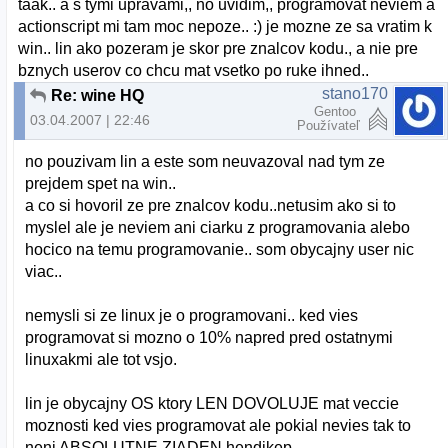
taak.. a s tymi upravami,, no uvidim,, programovat neviem a
actionscript mi tam moc nepoze.. :) je mozne ze sa vratim k
win.. lin ako pozeram je skor pre znalcov kodu., a nie pre
bznych userov co chcu mat vsetko po ruke ihned..
stano170
Re: wine HQ
Gentoo
03.04.2007 | 22:46
Používateľ
no pouzivam lin a este som neuvazoval nad tym ze
prejdem spet na win..
a co si hovoril ze pre znalcov kodu..netusim ako si to
myslel ale je neviem ani ciarku z programovania alebo
hocico na temu programovanie.. som obycajny user nic
viac..
nemysli si ze linux je o programovani.. ked vies
programovat si mozno o 10% napred pred ostatnymi
linuxakmi ale tot vsjo.
lin je obycajny OS ktory LEN DOVOLUJE mat veccie
moznosti ked vies programovat ale pokial nevies tak to
neni ABSOLUTNE ZIADEN hendikep..