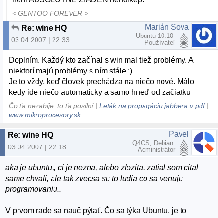
< GENTOO FOREVER >
Marián Sova
Re: wine HQ
Ubuntu 10.10
03.04.2007 | 22:33
Používateľ
Doplním. Každý kto začínal s win mal tiež problémy. A
niektorí majú problémy s ním stále :)
Je to vždy, keď človek prechádza na niečo nové. Málo
kedy ide niečo automaticky a samo hneď od začiatku
Čo ťa nezabije, to ťa posilní |
Leták na propagáciu jabbera v pdf
|
www.mikroprocesory.sk
Pavel
Re: wine HQ
Q4OS, Debian
03.04.2007 | 22:18
Administrátor
aka je ubuntu,, ci je nezna, alebo zlozita. zatial som cital
same chvali, ale tak zvecsa su to ludia co sa venuju
programovaniu..
V prvom rade sa nauč pýtať. Čo sa týka Ubuntu, je to