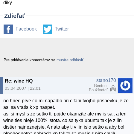
diky
Zdieľať
Facebook
Twitter
Pre pridávanie komentárov sa
musíte prihlásiť
.
stano170
Re: wine HQ
Gentoo
03.04.2007 | 22:01
Používateľ
no hned prve co mi napadlo pri citani tvojho prispevku je ze
asi sa vratis k xp naspet.
asi si myslis ze setko tti pojde okamzite ale mylis sa.. a ten
wine ties nieje 100% istota. co sa tyka ubuntu tak je z lin
distier najneznejsie. A nato aby ti v lin islo setko a aby bol
plnohodnotna nahrada xp tak to sa musis s nim chvilu