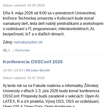
Dátum udalosti:
04.05.2026
Dňa 4. mája 2026 od 9:00 sa v priestoroch Univerzitnej
knižnice Technickej univerzity v Košiciach bude konať
namakaný deň, teda deň nabitý prednáškami a workshopmi
o vzdelávaní v IT, programovaní, mikrokontroléroch, AI,
bezpečnosti, IoT a o ďalších témach.
Zdroj:
namakanyden.sk
|
Komunita
3
Konferencia OSSConf 2026
10.04 | 19:03
|
Miroslav Bendík
Dátum udalosti:
01.07.2026
Aj tento rok sa na Fakulte riadenia a informatiky Žilinskej
Univerzity v dňoch 1-3. júla 2026 bude konať konferencia
OSSConf. Príspevky budú zaradené v sekciách: Open AI,
LATEX, R a ich priatelia, Vývoj OSS, OSS vo vzdelávaní,
Open GIS & Open Data, Open Hardware a