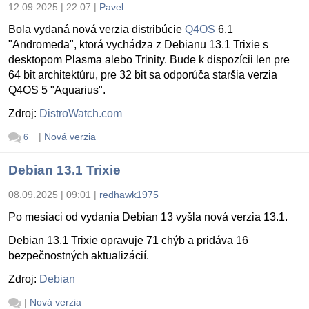
12.09.2025 | 22:07
|
Pavel
Bola vydaná nová verzia distribúcie
Q4OS
6.1
"Andromeda", ktorá vychádza z Debianu 13.1 Trixie s
desktopom Plasma alebo Trinity. Bude k dispozícii len pre
64 bit architektúru, pre 32 bit sa odporúča staršia verzia
Q4OS 5 "Aquarius".
Zdroj:
DistroWatch.com
|
Nová verzia
6
Debian 13.1 Trixie
08.09.2025 | 09:01
|
redhawk1975
Po mesiaci od vydania Debian 13 vyšla nová verzia 13.1.
Debian 13.1 Trixie opravuje 71 chýb a pridáva 16
bezpečnostných aktualizácií.
Zdroj:
Debian
|
Nová verzia