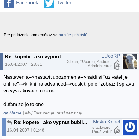
Facebook
Twitter
Pre pridávanie komentárov sa
musíte prihlásiť
.
LUcoRP
Re: kopete - ako vypnut bublinu pripojeny/nepripojeny
Debian, *Ubuntu, Android
15.04.2007 | 23:51
Administrátor
Nastavenia-->nastavit upozornenia-->najdi si "uzivatel je
online"-->klikni na advanced-->odskrti pole "zobrazit spravu
vo vyskakovacom okne"
dufam ze je to ono
git blame
| Muj Desvorc je vetsi nez tvuj!
Misko Kripel
Re: kopete - ako vypnut bublinu pripojeny/nepripojeny
slackware
16.04.2007 | 01:48
Používateľ