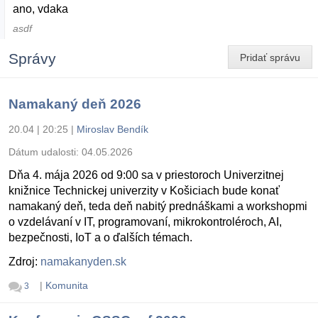
ano, vdaka
asdf
Správy
Pridať správu
Namakaný deň 2026
20.04 | 20:25
|
Miroslav Bendík
Dátum udalosti:
04.05.2026
Dňa 4. mája 2026 od 9:00 sa v priestoroch Univerzitnej
knižnice Technickej univerzity v Košiciach bude konať
namakaný deň, teda deň nabitý prednáškami a workshopmi
o vzdelávaní v IT, programovaní, mikrokontroléroch, AI,
bezpečnosti, IoT a o ďalších témach.
Zdroj:
namakanyden.sk
|
Komunita
3