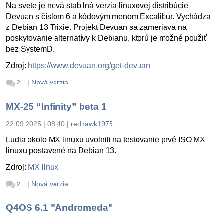
Na svete je nová stabilná verzia linuxovej distribúcie
Devuan s číslom 6 a kódovým menom Excalibur. Vychádza
z Debian 13 Trixie. Projekt Devuan sa zameriava na
poskytovanie alternatívy k Debianu, ktorú je možné použiť
bez SystemD.
Zdroj:
https://www.devuan.org/get-devuan
|
Nová verzia
2
MX-25 “Infinity” beta 1
22.09.2025 | 08:40
|
redhawk1975
Ludia okolo MX linuxu uvolnili na testovanie prvé ISO MX
linuxu postavené na Debian 13.
Zdroj:
MX linux
|
Nová verzia
2
Q4OS 6.1 "Andromeda"