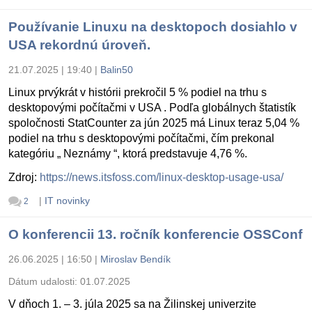
Používanie Linuxu na desktopoch dosiahlo v
USA rekordnú úroveň.
21.07.2025 | 19:40
|
Balin50
Linux prvýkrát v histórii prekročil 5 % podiel na trhu s
desktopovými počítačmi v USA . Podľa globálnych štatistík
spoločnosti StatCounter za jún 2025 má Linux teraz 5,04 %
podiel na trhu s desktopovými počítačmi, čím prekonal
kategóriu „ Neznámy “, ktorá predstavuje 4,76 %.
Zdroj:
https://news.itsfoss.com/linux-desktop-usage-usa/
|
IT novinky
2
O konferencii 13. ročník konferencie OSSConf
26.06.2025 | 16:50
|
Miroslav Bendík
Dátum udalosti:
01.07.2025
V dňoch 1. – 3. júla 2025 sa na Žilinskej univerzite