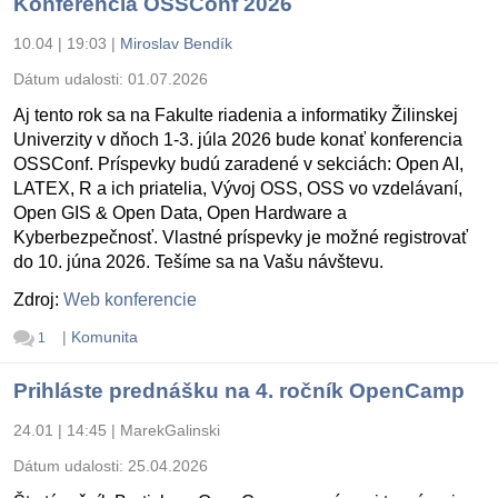
Konferencia OSSConf 2026
10.04 | 19:03
|
Miroslav Bendík
Dátum udalosti:
01.07.2026
Aj tento rok sa na Fakulte riadenia a informatiky Žilinskej
Univerzity v dňoch 1-3. júla 2026 bude konať konferencia
OSSConf. Príspevky budú zaradené v sekciách: Open AI,
LATEX, R a ich priatelia, Vývoj OSS, OSS vo vzdelávaní,
Open GIS & Open Data, Open Hardware a
Kyberbezpečnosť. Vlastné príspevky je možné registrovať
do 10. júna 2026. Tešíme sa na Vašu návštevu.
Zdroj:
Web konferencie
|
Komunita
1
Prihláste prednášku na 4. ročník OpenCamp
24.01 | 14:45
|
MarekGalinski
Dátum udalosti:
25.04.2026