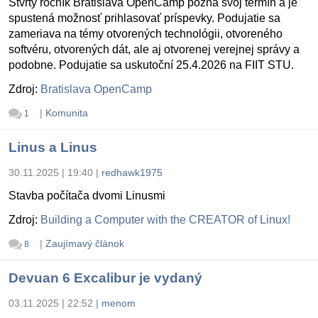
Štvrtý ročník Bratislava OpenCamp pozná svoj termín a je
spustená možnosť prihlasovať príspevky. Podujatie sa
zameriava na témy otvorených technológii, otvoreného
softvéru, otvorených dát, ale aj otvorenej verejnej správy a
podobne. Podujatie sa uskutoční 25.4.2026 na FIIT STU.
Zdroj:
Bratislava OpenCamp
|
Komunita
1
Linus a Linus
30.11.2025 | 19:40
|
redhawk1975
Stavba počítača dvomi Linusmi
Zdroj:
Building a Computer with the CREATOR of Linux!
|
Zaujímavý článok
8
Devuan 6 Excalibur je vydaný
03.11.2025 | 22:52
|
menom