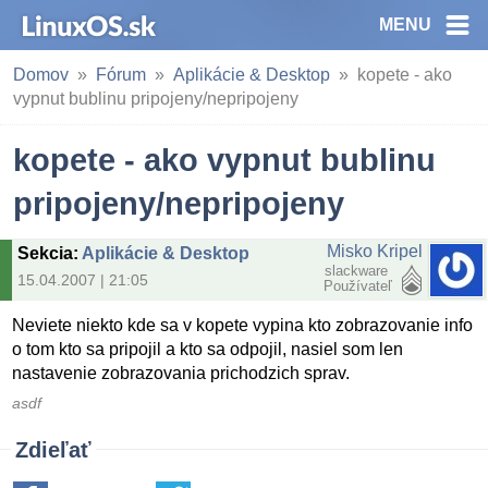
MENU
Domov
Fórum
Aplikácie & Desktop
kopete - ako
vypnut bublinu pripojeny/nepripojeny
kopete - ako vypnut bublinu
pripojeny/nepripojeny
Misko Kripel
Sekcia
:
Aplikácie & Desktop
slackware
15.04.2007 | 21:05
Používateľ
Neviete niekto kde sa v kopete vypina kto zobrazovanie info
o tom kto sa pripojil a kto sa odpojil, nasiel som len
nastavenie zobrazovania prichodzich sprav.
asdf
Zdieľať