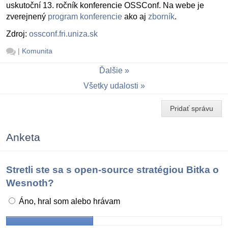
uskutoční 13. ročník konferencie OSSConf. Na webe je
zverejnený
program konferencie
ako aj
zborník
.
Zdroj:
ossconf.fri.uniza.sk
|
Komunita
Ďalšie
Všetky udalosti
Pridať správu
Anketa
Stretli ste sa s open-source stratégiou Bitka o
Wesnoth?
Áno, hral som alebo hrávam