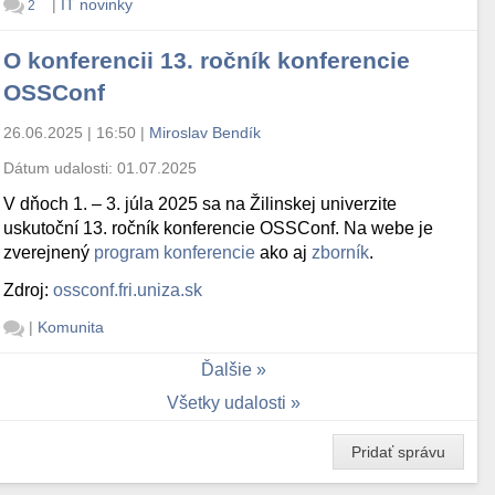
|
IT novinky
2
O konferencii 13. ročník konferencie
OSSConf
26.06.2025 | 16:50
|
Miroslav Bendík
Dátum udalosti:
01.07.2025
V dňoch 1. – 3. júla 2025 sa na Žilinskej univerzite
uskutoční 13. ročník konferencie OSSConf. Na webe je
zverejnený
program konferencie
ako aj
zborník
.
Zdroj:
ossconf.fri.uniza.sk
|
Komunita
Ďalšie
Všetky udalosti
Pridať správu