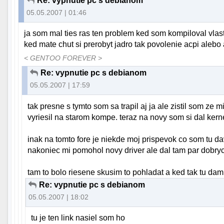
Re: vypnutie pc s debianom
05.05.2007 | 01:46
ja som mal ties ras ten problem ked som kompiloval vlas
ked mate chut si prerobyt jadro tak povolenie acpi aleb
< GENTOO FOREVER >
Re: vypnutie pc s debianom
05.05.2007 | 17:59
tak presne s tymto som sa trapil aj ja ale zistil som ze 
vyriesil na starom kompe. teraz na novy som si dal kern
inak na tomto fore je niekde moj prispevok co som tu da
nakoniec mi pomohol novy driver ale dal tam par dobryc
tam to bolo riesene skusim to pohladat a ked tak tu dam 
Re: vypnutie pc s debianom
05.05.2007 | 18:02
tu je ten link nasiel som ho