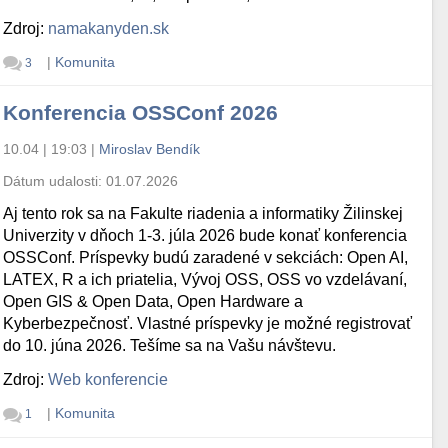
Zdroj:
namakanyden.sk
|
Komunita
3
Konferencia OSSConf 2026
10.04 | 19:03
|
Miroslav Bendík
Dátum udalosti:
01.07.2026
Aj tento rok sa na Fakulte riadenia a informatiky Žilinskej
Univerzity v dňoch 1-3. júla 2026 bude konať konferencia
OSSConf. Príspevky budú zaradené v sekciách: Open AI,
LATEX, R a ich priatelia, Vývoj OSS, OSS vo vzdelávaní,
Open GIS & Open Data, Open Hardware a
Kyberbezpečnosť. Vlastné príspevky je možné registrovať
do 10. júna 2026. Tešíme sa na Vašu návštevu.
Zdroj:
Web konferencie
|
Komunita
1