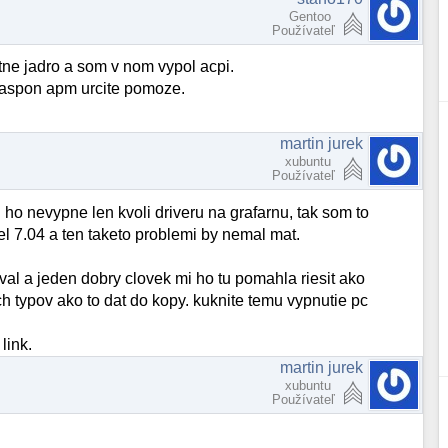
Gentoo
Používateľ
tne jadro a som v nom vypol acpi.
o aspon apm urcite pomoze.
martin jurek
xubuntu
Používateľ
mi ho nevypne len kvoli driveru na grafarnu, tak som to
el 7.04 a ten taketo problemi by nemal mat.
val a jeden dobry clovek mi ho tu pomahla riesit ako
h typov ako to dat do kopy. kuknite temu vypnutie pc
link.
martin jurek
xubuntu
Používateľ