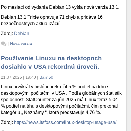
Po mesiaci od vydania Debian 13 vyšla nová verzia 13.1.
Debian 13.1 Trixie opravuje 71 chýb a pridáva 16
bezpečnostných aktualizácií.
Zdroj:
Debian
|
Nová verzia
Používanie Linuxu na desktopoch
dosiahlo v USA rekordnú úroveň.
21.07.2025 | 19:40
|
Balin50
Linux prvýkrát v histórii prekročil 5 % podiel na trhu s
desktopovými počítačmi v USA . Podľa globálnych štatistík
spoločnosti StatCounter za jún 2025 má Linux teraz 5,04
% podiel na trhu s desktopovými počítačmi, čím prekonal
kategóriu „ Neznámy “, ktorá predstavuje 4,76 %.
Zdroj:
https://news.itsfoss.com/linux-desktop-usage-usa/