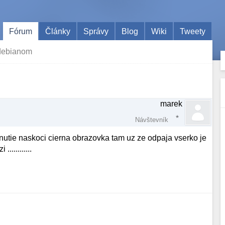
Fórum
Články
Správy
Blog
Wiki
Tweety
 debianom
marek
Návštevník
utie naskoci cierna obrazovka tam uz ze odpaja vserko je
...........