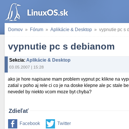
Domov
Fórum
Aplikácie & Desktop
vypnutie pc s
vypnutie pc s debianom
Sekcia
:
Aplikácie & Desktop
03.05.2007 | 15:28
ako je hore napisane mam problem vypnut pc klikne na vypn
zatial v poho aj rele ci co je na doske klepne ale pc stale bezi .
nevedel by niekto vcom moze byt chyba?
Zdieľať
Facebook
Twitter