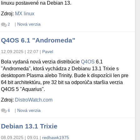
linuxu postavené na Debian 13.
Zdroj:
MX linux
|
Nová verzia
2
Q4OS 6.1 "Andromeda"
12.09.2025 | 22:07
|
Pavel
Bola vydaná nová verzia distribúcie
Q4OS
6.1
"Andromeda", ktorá vychádza z Debianu 13.1 Trixie s
desktopom Plasma alebo Trinity. Bude k dispozícii len pre
64 bit architektúru, pre 32 bit sa odporúča staršia verzia
Q4OS 5 "Aquarius".
Zdroj:
DistroWatch.com
|
Nová verzia
6
Debian 13.1 Trixie
08.09.2025 | 09:01
|
redhawk1975