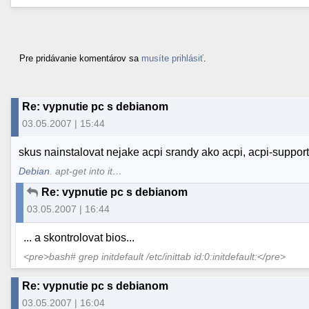
Pre pridávanie komentárov sa
musíte prihlásiť
.
Re: vypnutie pc s debianom
03.05.2007 | 15:44
skus nainstalovat nejake acpi srandy ako acpi, acpi-suppor
Debian
. apt-get into it…
Re: vypnutie pc s debianom
03.05.2007 | 16:44
... a skontrolovat bios...
<pre>bash# grep initdefault /etc/inittab id:0:initdefault:</pre>
Re: vypnutie pc s debianom
03.05.2007 | 16:04