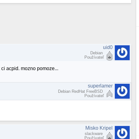
uid0
Debian
Používateľ
t ci acpid. mozno pomoze...
superlamer
Debian RedHat FreeBSD
Používateľ
Misko Kripel
slackware
Používateľ