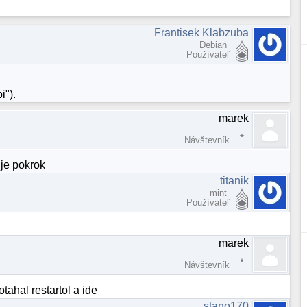
Frantisek Klabzuba
Debian
Používateľ
i").
marek
Návštevník
 je pokrok
titanik
mint
Používateľ
marek
Návštevník
tahal restartol a ide
stano170