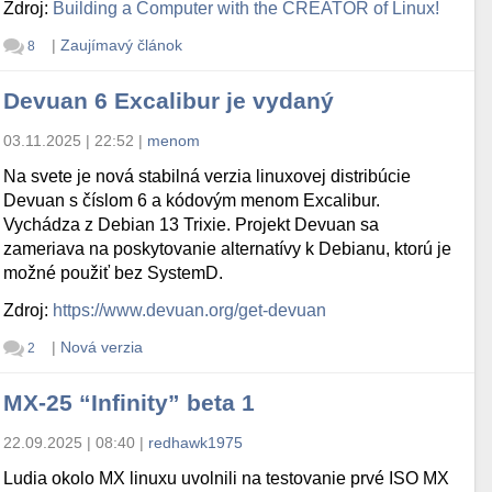
Zdroj:
Building a Computer with the CREATOR of Linux!
|
Zaujímavý článok
8
Devuan 6 Excalibur je vydaný
03.11.2025 | 22:52
|
menom
Na svete je nová stabilná verzia linuxovej distribúcie
Devuan s číslom 6 a kódovým menom Excalibur.
Vychádza z Debian 13 Trixie. Projekt Devuan sa
zameriava na poskytovanie alternatívy k Debianu, ktorú je
možné použiť bez SystemD.
Zdroj:
https://www.devuan.org/get-devuan
|
Nová verzia
2
MX-25 “Infinity” beta 1
22.09.2025 | 08:40
|
redhawk1975
Ludia okolo MX linuxu uvolnili na testovanie prvé ISO MX