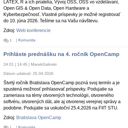
LATEX, R a ich priatelia, Vývoj OSS, OSS vo vzdelávaní,
Open GIS & Open Data, Open Hardware a
Kyberbezpečnosť. Vlastné príspevky je možné registrovať
do 10. júna 2026. Tešíme sa na Vašu návštevu.
Zdroj:
Web konferencie
|
Komunita
1
Prihláste prednášku na 4. ročník OpenCamp
24.01 | 14:45
|
MarekGalinski
Dátum udalosti:
25.04.2026
Štvrtý ročník Bratislava OpenCamp pozná svoj termín a je
spustená možnosť prihlasovať príspevky. Podujatie sa
zameriava na témy otvorených technológii, otvoreného
softvéru, otvorených dát, ale aj otvorenej verejnej správy a
podobne. Podujatie sa uskutoční 25.4.2026 na FIIT STU.
Zdroj:
Bratislava OpenCamp
|
Komunita
1