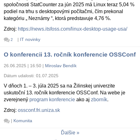
spoločnosti StatCounter za jún 2025 má Linux teraz 5,04 %
podiel na trhu s desktopovými počítačmi, čím prekonal
kategóriu „ Neznámy “, ktorá predstavuje 4,76 %.
Zdroj:
https://news.itsfoss.com/linux-desktop-usage-usa/
|
IT novinky
2
O konferencii 13. ročník konferencie OSSConf
26.06.2025 | 16:50
|
Miroslav Bendík
Dátum udalosti:
01.07.2025
V dňoch 1. – 3. júla 2025 sa na Žilinskej univerzite
uskutoční 13. ročník konferencie OSSConf. Na webe je
zverejnený
program konferencie
ako aj
zborník
.
Zdroj:
ossconf.fri.uniza.sk
|
Komunita
Ďalšie