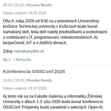
20.04 | 20:25
|
Miroslav Bendík
Dátum udalosti:
04.05.2026
Dňa 4. mája 2026 od 9:00 sa v priestoroch Univerzitnej
knižnice Technickej univerzity v Košiciach bude konať
namakaný deň, teda deň nabitý prednáškami a workshopmi
o vzdelávaní v IT, programovaní, mikrokontroléroch, AI,
bezpečnosti, IoT a o ďalších témach.
Zdroj:
namakanyden.sk
|
Komunita
3
Konferencia OSSConf 2026
10.04 | 19:03
|
Miroslav Bendík
Dátum udalosti:
01.07.2026
Aj tento rok sa na Fakulte riadenia a informatiky Žilinskej
Univerzity v dňoch 1-3. júla 2026 bude konať konferencia
OSSConf. Príspevky budú zaradené v sekciách: Open AI,