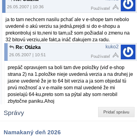
26.05.2007 | 10:36
Používateľ
ja to tam nechcem nasilu pchať ale v e-shope tam nebolo
uvedené o akú verziu sa jedná,prejdi si do e-shopu a
prekontroluj si to,neni to tam,už som požiadal o zmenu na
32 bitovú verziu,ale fakt,a ináč ďakujem za radu.
kuko2
Re: Otázka
26.05.2007 | 10:51
Používateľ
prepáč opravujem sa boli tam dve položky (viď e-shop
strana 2) na 1.položke nieje uvedená verzia a na druhej je
jasne uvedené že je to 64 bit verzia a ja som objedal tú
prvú možnosť a v e-maile som mal uvedené že mi
posielajú 64-ku,preto som sa pýtal aby som nerobil
zbytočne paniku.Ahoj
Správy
Pridať správu
Namakaný deň 2026