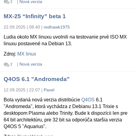
|
Nová verzia
2
MX-25 “Infinity” beta 1
22.09.2025 | 08:40
|
redhawk1975
Ludia okolo MX linuxu uvolnili na testovanie prvé ISO MX
linuxu postavené na Debian 13.
Zdroj:
MX linux
|
Nová verzia
2
Q4OS 6.1 "Andromeda"
12.09.2025 | 22:07
|
Pavel
Bola vydaná nová verzia distribúcie
Q4OS
6.1
"Andromeda", ktorá vychádza z Debianu 13.1 Trixie s
desktopom Plasma alebo Trinity. Bude k dispozícii len pre
64 bit architektúru, pre 32 bit sa odporúča staršia verzia
Q4OS 5 "Aquarius".