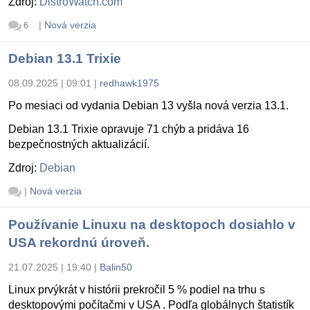
Zdroj:
DistroWatch.com
|
Nová verzia
6
Debian 13.1 Trixie
08.09.2025 | 09:01
|
redhawk1975
Po mesiaci od vydania Debian 13 vyšla nová verzia 13.1.
Debian 13.1 Trixie opravuje 71 chýb a pridáva 16
bezpečnostných aktualizácií.
Zdroj:
Debian
|
Nová verzia
Používanie Linuxu na desktopoch dosiahlo v
USA rekordnú úroveň.
21.07.2025 | 19:40
|
Balin50
Linux prvýkrát v histórii prekročil 5 % podiel na trhu s
desktopovými počítačmi v USA . Podľa globálnych štatistík