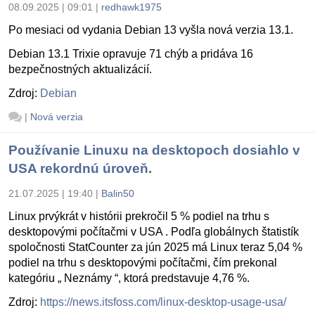
08.09.2025 | 09:01
|
redhawk1975
Po mesiaci od vydania Debian 13 vyšla nová verzia 13.1.
Debian 13.1 Trixie opravuje 71 chýb a pridáva 16
bezpečnostných aktualizácií.
Zdroj:
Debian
|
Nová verzia
Používanie Linuxu na desktopoch dosiahlo v
USA rekordnú úroveň.
21.07.2025 | 19:40
|
Balin50
Linux prvýkrát v histórii prekročil 5 % podiel na trhu s
desktopovými počítačmi v USA . Podľa globálnych štatistík
spoločnosti StatCounter za jún 2025 má Linux teraz 5,04 %
podiel na trhu s desktopovými počítačmi, čím prekonal
kategóriu „ Neznámy “, ktorá predstavuje 4,76 %.
Zdroj:
https://news.itsfoss.com/linux-desktop-usage-usa/