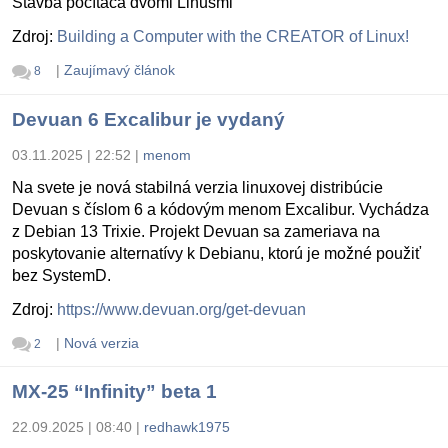
Stavba počítača dvomi Linusmi
Zdroj:
Building a Computer with the CREATOR of Linux!
|
Zaujímavý článok
8
Devuan 6 Excalibur je vydaný
03.11.2025 | 22:52
|
menom
Na svete je nová stabilná verzia linuxovej distribúcie
Devuan s číslom 6 a kódovým menom Excalibur. Vychádza
z Debian 13 Trixie. Projekt Devuan sa zameriava na
poskytovanie alternatívy k Debianu, ktorú je možné použiť
bez SystemD.
Zdroj:
https://www.devuan.org/get-devuan
|
Nová verzia
2
MX-25 “Infinity” beta 1
22.09.2025 | 08:40
|
redhawk1975