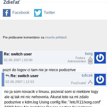
Zdieľať
Facebook
Twitter
Pre pridávanie komentárov sa
musíte prihlásiť
.
borg
Re: switch user
Fedora
02.06.2007 | 03:00
Administrátor
pozri do logov ci tam nie je nieco podozrive
tuficek
Re: switch user
02.06.2007 | 12:53
Používateľ
no ja som novacik v linuxu. pozeral som si niektore logy
ale aj tak mi nic nehovoria. Akurat toto sa mi zdalo
podozrive v kdm.log Using config file: "/etc/X11/xorg.conf"