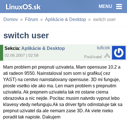
MENU
Domov
Fórum
Aplikácie & Desktop
switch user
switch user
tuficek
Sekcia
:
Aplikácie & Desktop
02.06.2007 | 02:58
Používateľ
Mam problem pri prepnuti uzivatela. Mam opensuse 10.2 a
ati radeon 9550. Nainstaloval som som si grafiku( cez
YAST) na cerstvo nainstalovany opensuse. 3D mi funguje,
proste vsetko ide ako ma. Len mam problem s prepnutim
uzivatela. Ak prepnem uzivatela tak mi ostane cierna
obrazovka a nic nejde. Pocitac musim natvrdo vypnut lebo
klavesy vtedy nefunguju.Ak sa driver fgrlx odinstaluje tak sa
prepnut uzivatel da ale nemam zase 3D. Ak viete nieko
poradit tak napiste. Dakujem