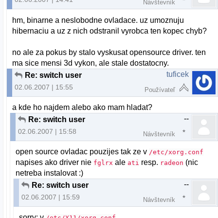
Návštevník
hm, binarne a neslobodne ovladace. uz umoznuju
hibernaciu a uz z nich odstranil vyrobca ten kopec chyb?
no ale za pokus by stalo vyskusat opensource driver. ten
ma sice mensi 3d vykon, ale stale dostatocny.
tuficek
Re: switch user
02.06.2007 | 15:55
Používateľ
a kde ho najdem alebo ako mam hladat?
--
Re: switch user
02.06.2007 | 15:58
Návštevník
open source ovladac pouzijes tak ze v
/etc/xorg.conf
napises ako driver nie
ale
resp.
(nic
fglrx
ati
radeon
netreba instalovat :)
--
Re: switch user
02.06.2007 | 15:59
Návštevník
sorry: v
/etc/X11/xorg.conf