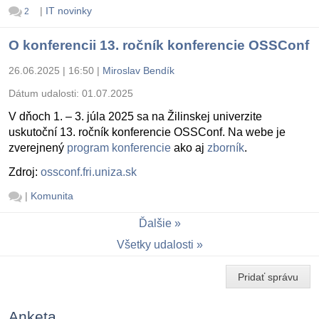
|
IT novinky
2
O konferencii 13. ročník konferencie OSSConf
26.06.2025 | 16:50
|
Miroslav Bendík
Dátum udalosti:
01.07.2025
V dňoch 1. – 3. júla 2025 sa na Žilinskej univerzite
uskutoční 13. ročník konferencie OSSConf. Na webe je
zverejnený
program konferencie
ako aj
zborník
.
Zdroj:
ossconf.fri.uniza.sk
|
Komunita
Ďalšie
Všetky udalosti
Pridať správu
Anketa