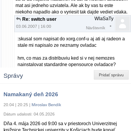
mat asi jedneho uzviatela. Ale ak by vas tu este
niekoho napadlo ako o vyriesit tak dajde vediet vdaka.
WlaSaTy
Re: switch user
03.06.2007 | 16:00
Návštevník
:skusal som napisat do xorg.conf-u aj ati aj radeon a
stale mi napisalo ze neznamy ovladac
hm, co mas za distribuviu ked si v nej nemozes
nainstalovat standardne opensource ovladace?
Správy
Pridať správu
Namakaný deň 2026
20.04 | 20:25
|
Miroslav Bendík
Dátum udalosti:
04.05.2026
Dňa 4. mája 2026 od 9:00 sa v priestoroch Univerzitnej
knižnice Technickej univerzity v Košiciach bude konať