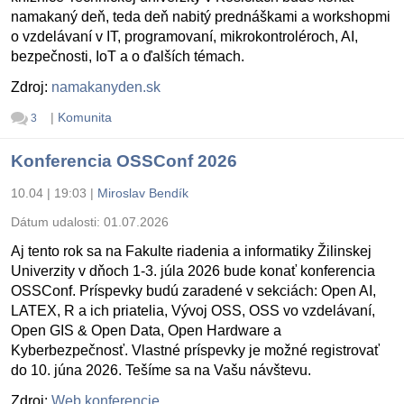
namakaný deň, teda deň nabitý prednáškami a workshopmi
o vzdelávaní v IT, programovaní, mikrokontroléroch, AI,
bezpečnosti, IoT a o ďalších témach.
Zdroj:
namakanyden.sk
|
Komunita
3
Konferencia OSSConf 2026
10.04 | 19:03
|
Miroslav Bendík
Dátum udalosti:
01.07.2026
Aj tento rok sa na Fakulte riadenia a informatiky Žilinskej
Univerzity v dňoch 1-3. júla 2026 bude konať konferencia
OSSConf. Príspevky budú zaradené v sekciách: Open AI,
LATEX, R a ich priatelia, Vývoj OSS, OSS vo vzdelávaní,
Open GIS & Open Data, Open Hardware a
Kyberbezpečnosť. Vlastné príspevky je možné registrovať
do 10. júna 2026. Tešíme sa na Vašu návštevu.
Zdroj:
Web konferencie