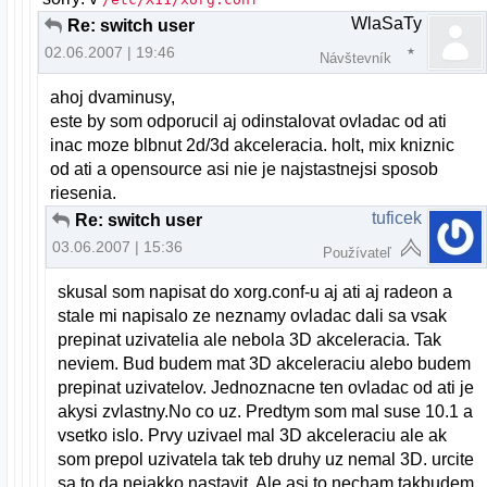
WlaSaTy
Re: switch user
02.06.2007 | 19:46
Návštevník
ahoj dvaminusy,
este by som odporucil aj odinstalovat ovladac od ati
inac moze blbnut 2d/3d akceleracia. holt, mix kniznic
od ati a opensource asi nie je najstastnejsi sposob
riesenia.
tuficek
Re: switch user
03.06.2007 | 15:36
Používateľ
skusal som napisat do xorg.conf-u aj ati aj radeon a
stale mi napisalo ze neznamy ovladac dali sa vsak
prepinat uzivatelia ale nebola 3D akceleracia. Tak
neviem. Bud budem mat 3D akceleraciu alebo budem
prepinat uzivatelov. Jednoznacne ten ovladac od ati je
akysi zvlastny.No co uz. Predtym som mal suse 10.1 a
vsetko islo. Prvy uzivael mal 3D akceleraciu ale ak
som prepol uzivatela tak teb druhy uz nemal 3D. urcite
sa to da nejakko nastavit. Ale asi to necham takbudem