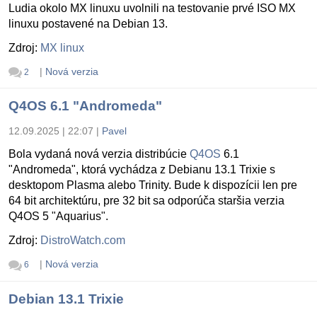
Ludia okolo MX linuxu uvolnili na testovanie prvé ISO MX
linuxu postavené na Debian 13.
Zdroj:
MX linux
|
Nová verzia
2
Q4OS 6.1 "Andromeda"
12.09.2025 | 22:07
|
Pavel
Bola vydaná nová verzia distribúcie
Q4OS
6.1
"Andromeda", ktorá vychádza z Debianu 13.1 Trixie s
desktopom Plasma alebo Trinity. Bude k dispozícii len pre
64 bit architektúru, pre 32 bit sa odporúča staršia verzia
Q4OS 5 "Aquarius".
Zdroj:
DistroWatch.com
|
Nová verzia
6
Debian 13.1 Trixie