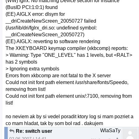
(WW) fglrx: No matching Device section for instance
(BusID PCI:1:0:1) found
(EE) AIGLX error: dlsym for
__driCreateNewScreen_20050727 failed
(/usr/lib/dri/fglrx_dri.so: undefined symbol:
__driCreateNewScreen_20050727)
(EE) AIGLX: reverting to software rendering
The XKEYBOARD keymap compiler (xkbcomp) reports:
> Warning: Type "ONE_LEVEL" has 1 levels, but <RALT>
has 2 symbols
> Ignoring extra symbols
Errors from xkbcomp are not fatal to the X server
Could not init font path element /usr/share/fonts/Speedo,
removing from list!
Could not init font path element unix/:7100, removing from
list!
no neviem ak by si vedel poradit ktory log si mam pozriet a
co mam hladat, tak by som bol rad . dakujem
WlaSaTy
Re: switch user
02.06.2007 | 14:41