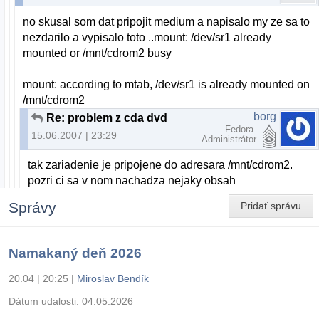
no skusal som dat pripojit medium a napisalo my ze sa to
nezdarilo a vypisalo toto ..mount: /dev/sr1 already
mounted or /mnt/cdrom2 busy
mount: according to mtab, /dev/sr1 is already mounted on
/mnt/cdrom2
borg
Re: problem z cda dvd
Fedora
15.06.2007 | 23:29
Administrátor
tak zariadenie je pripojene do adresara /mnt/cdrom2.
pozri ci sa v nom nachadza nejaky obsah
Správy
Pridať správu
Namakaný deň 2026
20.04 | 20:25
|
Miroslav Bendík
Dátum udalosti:
04.05.2026