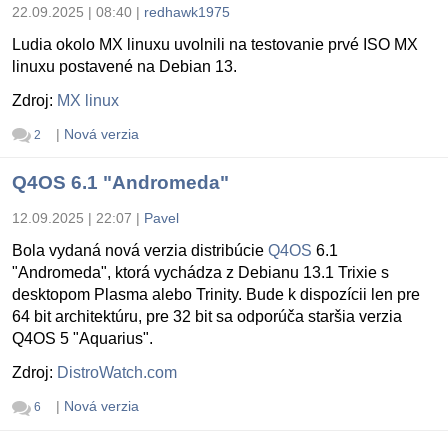
22.09.2025 | 08:40
|
redhawk1975
Ludia okolo MX linuxu uvolnili na testovanie prvé ISO MX
linuxu postavené na Debian 13.
Zdroj:
MX linux
|
Nová verzia
2
Q4OS 6.1 "Andromeda"
12.09.2025 | 22:07
|
Pavel
Bola vydaná nová verzia distribúcie
Q4OS
6.1
"Andromeda", ktorá vychádza z Debianu 13.1 Trixie s
desktopom Plasma alebo Trinity. Bude k dispozícii len pre
64 bit architektúru, pre 32 bit sa odporúča staršia verzia
Q4OS 5 "Aquarius".
Zdroj:
DistroWatch.com
|
Nová verzia
6