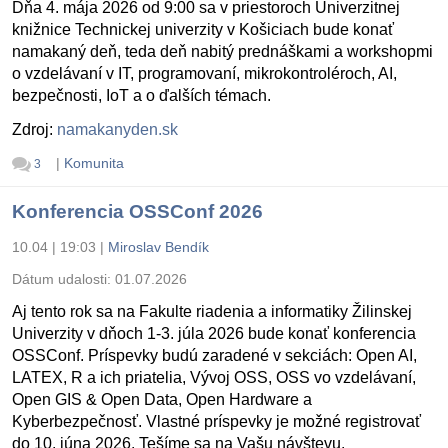
Dňa 4. mája 2026 od 9:00 sa v priestoroch Univerzitnej
knižnice Technickej univerzity v Košiciach bude konať
namakaný deň, teda deň nabitý prednáškami a workshopmi
o vzdelávaní v IT, programovaní, mikrokontroléroch, AI,
bezpečnosti, IoT a o ďalších témach.
Zdroj:
namakanyden.sk
|
Komunita
3
Konferencia OSSConf 2026
10.04 | 19:03
|
Miroslav Bendík
Dátum udalosti:
01.07.2026
Aj tento rok sa na Fakulte riadenia a informatiky Žilinskej
Univerzity v dňoch 1-3. júla 2026 bude konať konferencia
OSSConf. Príspevky budú zaradené v sekciách: Open AI,
LATEX, R a ich priatelia, Vývoj OSS, OSS vo vzdelávaní,
Open GIS & Open Data, Open Hardware a
Kyberbezpečnosť. Vlastné príspevky je možné registrovať
do 10. júna 2026. Tešíme sa na Vašu návštevu.