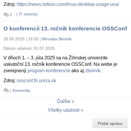
Zdroj:
https://news.itsfoss.com/linux-desktop-usage-usa/
|
IT novinky
2
O konferencii 13. ročník konferencie OSSConf
26.06.2025 | 16:50
|
Miroslav Bendík
Dátum udalosti:
01.07.2025
V dňoch 1. – 3. júla 2025 sa na Žilinskej univerzite
uskutoční 13. ročník konferencie OSSConf. Na webe je
zverejnený
program konferencie
ako aj
zborník
.
Zdroj:
ossconf.fri.uniza.sk
|
Komunita
Ďalšie
Všetky udalosti
Pridať správu