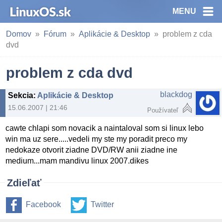
MENU
Domov
Fórum
Aplikácie & Desktop
problem z cda
dvd
problem z cda dvd
blackdog
Sekcia
:
Aplikácie & Desktop
15.06.2007 | 21:46
Používateľ
cawte chlapi som novacik a naintaloval som si linux lebo
win ma uz sere.....vedeli my ste my poradit preco my
nedokaze otvorit ziadne DVD/RW anii ziadne ine
medium...mam mandivu linux 2007.dikes
Zdieľať
Facebook
Twitter