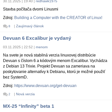
30.11.2025 | 19:40
|
redhawk1975
Stavba počítača dvomi Linusmi
Zdroj:
Building a Computer with the CREATOR of Linux!
|
Zaujímavý článok
8
Devuan 6 Excalibur je vydaný
03.11.2025 | 22:52
|
menom
Na svete je nová stabilná verzia linuxovej distribúcie
Devuan s číslom 6 a kódovým menom Excalibur. Vychádza
z Debian 13 Trixie. Projekt Devuan sa zameriava na
poskytovanie alternatívy k Debianu, ktorú je možné použiť
bez SystemD.
Zdroj:
https://www.devuan.org/get-devuan
|
Nová verzia
2
MX-25 “Infinity” beta 1