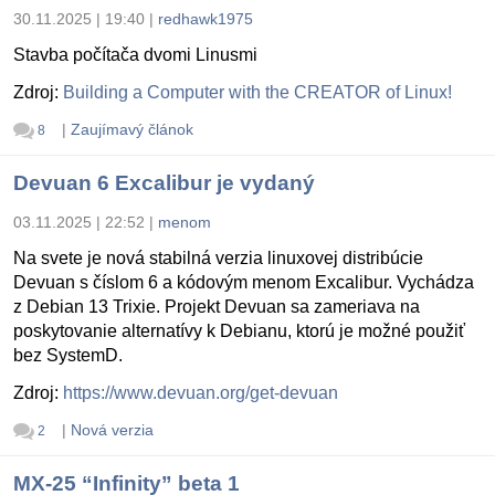
30.11.2025 | 19:40
|
redhawk1975
Stavba počítača dvomi Linusmi
Zdroj:
Building a Computer with the CREATOR of Linux!
|
Zaujímavý článok
8
Devuan 6 Excalibur je vydaný
03.11.2025 | 22:52
|
menom
Na svete je nová stabilná verzia linuxovej distribúcie
Devuan s číslom 6 a kódovým menom Excalibur. Vychádza
z Debian 13 Trixie. Projekt Devuan sa zameriava na
poskytovanie alternatívy k Debianu, ktorú je možné použiť
bez SystemD.
Zdroj:
https://www.devuan.org/get-devuan
|
Nová verzia
2
MX-25 “Infinity” beta 1