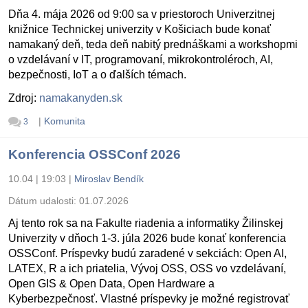
Dňa 4. mája 2026 od 9:00 sa v priestoroch Univerzitnej
knižnice Technickej univerzity v Košiciach bude konať
namakaný deň, teda deň nabitý prednáškami a workshopmi
o vzdelávaní v IT, programovaní, mikrokontroléroch, AI,
bezpečnosti, IoT a o ďalších témach.
Zdroj:
namakanyden.sk
|
Komunita
3
Konferencia OSSConf 2026
10.04 | 19:03
|
Miroslav Bendík
Dátum udalosti:
01.07.2026
Aj tento rok sa na Fakulte riadenia a informatiky Žilinskej
Univerzity v dňoch 1-3. júla 2026 bude konať konferencia
OSSConf. Príspevky budú zaradené v sekciách: Open AI,
LATEX, R a ich priatelia, Vývoj OSS, OSS vo vzdelávaní,
Open GIS & Open Data, Open Hardware a
Kyberbezpečnosť. Vlastné príspevky je možné registrovať