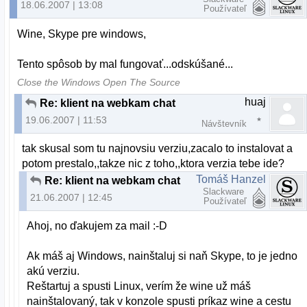
18.06.2007 | 13:08
Používateľ
Wine, Skype pre windows,
Tento spôsob by mal fungovať...odskúšané...
Close the Windows Open The Source
huaj
Re: klient na webkam chat
19.06.2007 | 11:53
Návštevník
tak skusal som tu najnovsiu verziu,zacalo to instalovat a
potom prestalo,,takze nic z toho,,ktora verzia tebe ide?
Tomáš Hanzel
Re: klient na webkam chat
Slackware
21.06.2007 | 12:45
Používateľ
Ahoj, no ďakujem za mail :-D
Ak máš aj Windows, nainštaluj si naň Skype, to je jedno
akú verziu.
Reštartuj a spusti Linux, verím že wine už máš
nainštalovaný, tak v konzole spusti príkaz wine a cestu