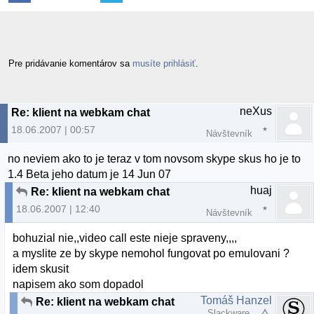
Pre pridávanie komentárov sa
musíte prihlásiť
.
neXus
Re: klient na webkam chat
18.06.2007 | 00:57
Návštevník
no neviem ako to je teraz v tom novsom skype skus ho je to
1.4 Beta jeho datum je 14 Jun 07
huaj
Re: klient na webkam chat
18.06.2007 | 12:40
Návštevník
bohuzial nie,,video call este nieje spraveny,,,,
a myslite ze by skype nemohol fungovat po emulovani ?
idem skusit
napisem ako som dopadol
Tomáš Hanzel
Re: klient na webkam chat
Slackware