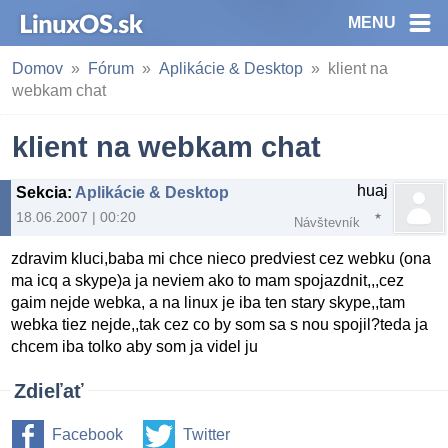
MENU
Domov
Fórum
Aplikácie & Desktop
klient na
webkam chat
klient na webkam chat
huaj
Sekcia
:
Aplikácie & Desktop
18.06.2007 | 00:20
Návštevník
zdravim kluci,baba mi chce nieco predviest cez webku (ona
ma icq a skype)a ja neviem ako to mam spojazdnit,,,cez
gaim nejde webka, a na linux je iba ten stary skype,,tam
webka tiez nejde,,tak cez co by som sa s nou spojil?teda ja
chcem iba tolko aby som ja videl ju
Zdieľať
Facebook
Twitter