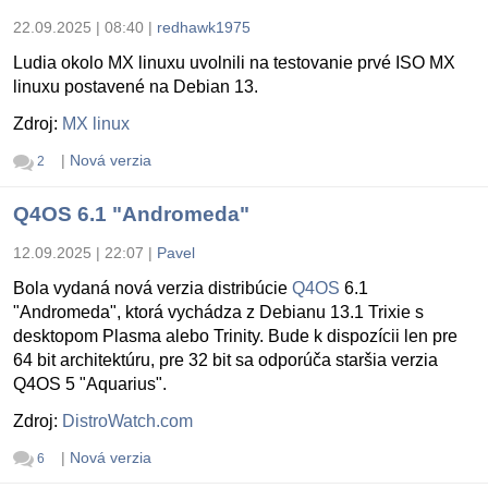
22.09.2025 | 08:40
|
redhawk1975
Ludia okolo MX linuxu uvolnili na testovanie prvé ISO MX
linuxu postavené na Debian 13.
Zdroj:
MX linux
|
Nová verzia
2
Q4OS 6.1 "Andromeda"
12.09.2025 | 22:07
|
Pavel
Bola vydaná nová verzia distribúcie
Q4OS
6.1
"Andromeda", ktorá vychádza z Debianu 13.1 Trixie s
desktopom Plasma alebo Trinity. Bude k dispozícii len pre
64 bit architektúru, pre 32 bit sa odporúča staršia verzia
Q4OS 5 "Aquarius".
Zdroj:
DistroWatch.com
|
Nová verzia
6