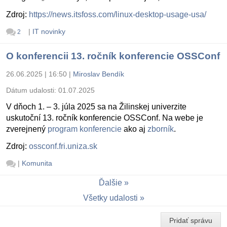
Zdroj:
https://news.itsfoss.com/linux-desktop-usage-usa/
|
IT novinky
2
O konferencii 13. ročník konferencie OSSConf
26.06.2025 | 16:50
|
Miroslav Bendík
Dátum udalosti:
01.07.2025
V dňoch 1. – 3. júla 2025 sa na Žilinskej univerzite
uskutoční 13. ročník konferencie OSSConf. Na webe je
zverejnený
program konferencie
ako aj
zborník
.
Zdroj:
ossconf.fri.uniza.sk
|
Komunita
Ďalšie
Všetky udalosti
Pridať správu