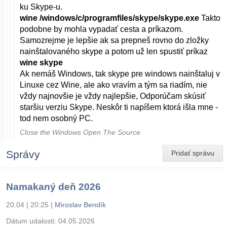
ku Skype-u.
wine /windows/c/programfiles/skype/skype.exe
Takto
podobne by mohla vypadať cesta a príkazom.
Samozrejme je lepšie ak sa prepneš rovno do zložky
nainštalovaného skype a potom už len spustiť príkaz
wine skype
Ak nemáš Windows, tak skype pre windows nainštaluj v
Linuxe cez Wine, ale ako vravím a tým sa riadím, nie
vždy najnovšie je vždy najlepšie, Odporúčam skúsiť
staršiu verziu Skype. Neskôr ti napíšem ktorá išla mne -
tod nem osobný PC.
Close the Windows Open The Source
Správy
Pridať správu
Namakaný deň 2026
20.04 | 20:25
|
Miroslav Bendík
Dátum udalosti:
04.05.2026