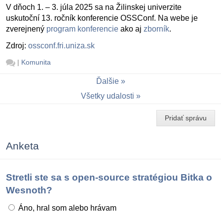
V dňoch 1. – 3. júla 2025 sa na Žilinskej univerzite
uskutoční 13. ročník konferencie OSSConf. Na webe je
zverejnený
program konferencie
ako aj
zborník
.
Zdroj:
ossconf.fri.uniza.sk
|
Komunita
Ďalšie
Všetky udalosti
Pridať správu
Anketa
Stretli ste sa s open-source stratégiou Bitka o
Wesnoth?
Áno, hral som alebo hrávam