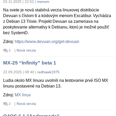
03.11.2025 | 22:52
|
menom
Na svete je nová stabilná verzia linuxovej distribúcie
Devuan s číslom 6 a kódovým menom Excalibur. Vychádza
z Debian 13 Trixie. Projekt Devuan sa zameriava na
poskytovanie alternatívy k Debianu, ktorú je možné použiť
bez SystemD.
Zdroj:
https://www.devuan.org/get-devuan
|
Nová verzia
2
MX-25 “Infinity” beta 1
22.09.2025 | 08:40
|
redhawk1975
Ludia okolo MX linuxu uvolnili na testovanie prvé ISO MX
linuxu postavené na Debian 13.
Zdroj:
MX linux
|
Nová verzia
2