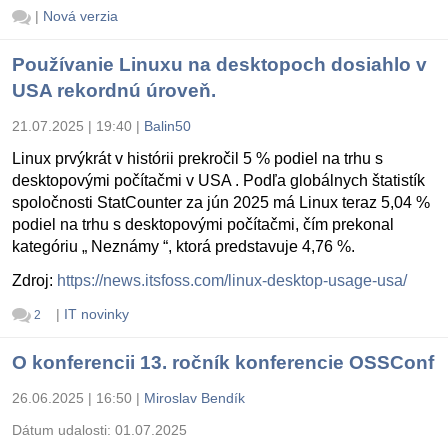
|
Nová verzia
Používanie Linuxu na desktopoch dosiahlo v
USA rekordnú úroveň.
21.07.2025 | 19:40
|
Balin50
Linux prvýkrát v histórii prekročil 5 % podiel na trhu s
desktopovými počítačmi v USA . Podľa globálnych štatistík
spoločnosti StatCounter za jún 2025 má Linux teraz 5,04 %
podiel na trhu s desktopovými počítačmi, čím prekonal
kategóriu „ Neznámy “, ktorá predstavuje 4,76 %.
Zdroj:
https://news.itsfoss.com/linux-desktop-usage-usa/
|
IT novinky
2
O konferencii 13. ročník konferencie OSSConf
26.06.2025 | 16:50
|
Miroslav Bendík
Dátum udalosti:
01.07.2025