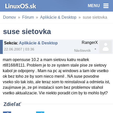
MENU
Domov
Fórum
Aplikácie & Desktop
suse sietovka
suse sietovka
RangerX
Sekcia
:
Aplikácie & Desktop
22.06.2007 | 03:36
Návštevník
mam opensuse 10.2 a mam sietovu katru realtek
rtl8168/8111. Problem je to ze system stale pise ze sietovy
kabol je odpojeny . Mam na pc aj windows a tam ide vsetko
ok bez toho ze by som nieco menil . NA suse povodne
vseko slo tak isto, ale teraz som to reinstaloval a odmieta ist,
zaujimave je, ze pri instalacii som bez problemov stiahol
vsetko aktualizacie. Vie niekto poradit cim by to mohlo byt?
Zdieľať