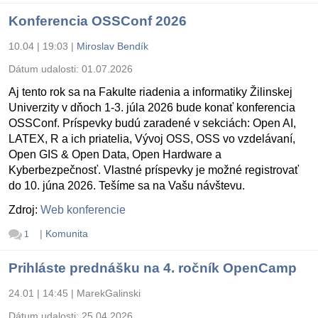
Konferencia OSSConf 2026
10.04 | 19:03
|
Miroslav Bendík
Dátum udalosti:
01.07.2026
Aj tento rok sa na Fakulte riadenia a informatiky Žilinskej
Univerzity v dňoch 1-3. júla 2026 bude konať konferencia
OSSConf. Príspevky budú zaradené v sekciách: Open AI,
LATEX, R a ich priatelia, Vývoj OSS, OSS vo vzdelávaní,
Open GIS & Open Data, Open Hardware a
Kyberbezpečnosť. Vlastné príspevky je možné registrovať
do 10. júna 2026. Tešíme sa na Vašu návštevu.
Zdroj:
Web konferencie
|
Komunita
1
Prihláste prednášku na 4. ročník OpenCamp
24.01 | 14:45
|
MarekGalinski
Dátum udalosti:
25.04.2026