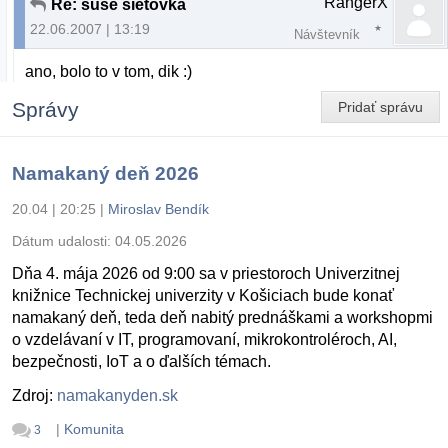
RangerX
Re: suse sietovka
22.06.2007 | 13:19
Návštevník
ano, bolo to v tom, dik :)
Správy
Pridať správu
Namakaný deň 2026
20.04 | 20:25
|
Miroslav Bendík
Dátum udalosti:
04.05.2026
Dňa 4. mája 2026 od 9:00 sa v priestoroch Univerzitnej
knižnice Technickej univerzity v Košiciach bude konať
namakaný deň, teda deň nabitý prednáškami a workshopmi
o vzdelávaní v IT, programovaní, mikrokontroléroch, AI,
bezpečnosti, IoT a o ďalších témach.
Zdroj:
namakanyden.sk
|
Komunita
3