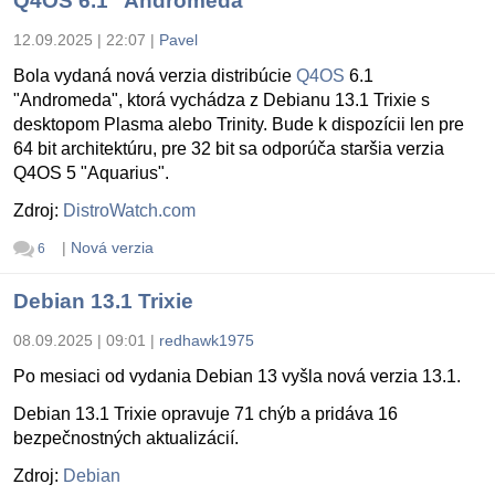
Q4OS 6.1 "Andromeda"
12.09.2025 | 22:07
|
Pavel
Bola vydaná nová verzia distribúcie
Q4OS
6.1
"Andromeda", ktorá vychádza z Debianu 13.1 Trixie s
desktopom Plasma alebo Trinity. Bude k dispozícii len pre
64 bit architektúru, pre 32 bit sa odporúča staršia verzia
Q4OS 5 "Aquarius".
Zdroj:
DistroWatch.com
|
Nová verzia
6
Debian 13.1 Trixie
08.09.2025 | 09:01
|
redhawk1975
Po mesiaci od vydania Debian 13 vyšla nová verzia 13.1.
Debian 13.1 Trixie opravuje 71 chýb a pridáva 16
bezpečnostných aktualizácií.
Zdroj:
Debian