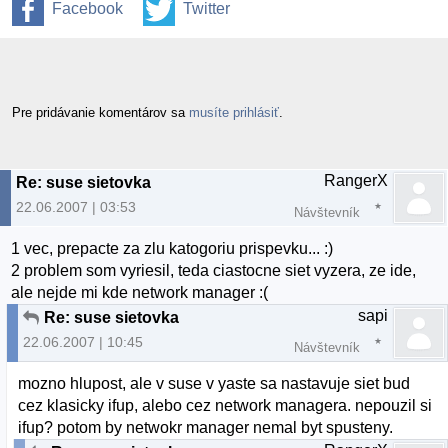
Facebook
Twitter
Pre pridávanie komentárov sa
musíte prihlásiť
.
RangerX
Re: suse sietovka
22.06.2007 | 03:53
Návštevník
1 vec, prepacte za zlu katogoriu prispevku... :)
2 problem som vyriesil, teda ciastocne siet vyzera, ze ide,
ale nejde mi kde network manager :(
sapi
Re: suse sietovka
22.06.2007 | 10:45
Návštevník
mozno hlupost, ale v suse v yaste sa nastavuje siet bud
cez klasicky ifup, alebo cez network managera. nepouzil si
ifup? potom by netwokr manager nemal byt spusteny.