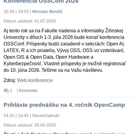
Konferencia OSSConf 2026
10.04 | 19:03
|
Miroslav Bendík
Dátum udalosti:
01.07.2026
Aj tento rok sa na Fakulte riadenia a informatiky Žilinskej
Univerzity v dňoch 1-3. júla 2026 bude konať konferencia
OSSConf. Príspevky budú zaradené v sekciách: Open AI,
LATEX, R a ich priatelia, Vývoj OSS, OSS vo vzdelávaní,
Open GIS & Open Data, Open Hardware a
Kyberbezpečnosť. Vlastné príspevky je možné registrovať
do 10. júna 2026. Tešíme sa na Vašu návštevu.
Zdroj:
Web konferencie
|
Komunita
1
Prihláste prednášku na 4. ročník OpenCamp
24.01 | 14:45
|
MarekGalinski
Dátum udalosti:
25.04.2026