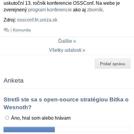
uskutoční 13. ročník konferencie OSSConf. Na webe je
zverejnený
program konferencie
ako aj
zborník
.
Zdroj:
ossconf.fri.uniza.sk
|
Komunita
Ďalšie
Všetky udalosti
Pridať správu
Anketa
Stretli ste sa s open-source stratégiou Bitka o
Wesnoth?
Áno, hral som alebo hrávam