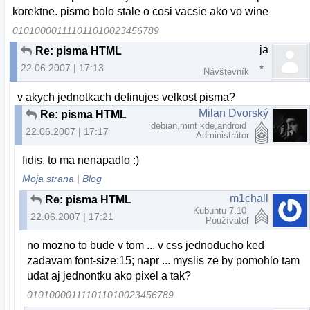
korektne. pismo bolo stale o cosi vacsie ako vo wine
010100001111011010023456789
ja
Re: pisma HTML
22.06.2007 | 17:13
Návštevník
v akych jednotkach definujes velkost pisma?
Milan Dvorský
Re: pisma HTML
debian,mint kde,android
22.06.2007 | 17:17
Administrátor
fidis, to ma nenapadlo :)
Moja strana
|
Blog
m1chall
Re: pisma HTML
Kubuntu 7.10
22.06.2007 | 17:21
Používateľ
no mozno to bude v tom ... v css jednoducho ked
zadavam font-size:15; napr ... myslis ze by pomohlo tam
udat aj jednontku ako pixel a tak?
010100001111011010023456789