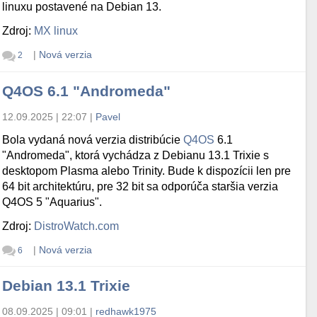
linuxu postavené na Debian 13.
Zdroj:
MX linux
|
Nová verzia
2
Q4OS 6.1 "Andromeda"
12.09.2025 | 22:07
|
Pavel
Bola vydaná nová verzia distribúcie
Q4OS
6.1
"Andromeda", ktorá vychádza z Debianu 13.1 Trixie s
desktopom Plasma alebo Trinity. Bude k dispozícii len pre
64 bit architektúru, pre 32 bit sa odporúča staršia verzia
Q4OS 5 "Aquarius".
Zdroj:
DistroWatch.com
|
Nová verzia
6
Debian 13.1 Trixie
08.09.2025 | 09:01
|
redhawk1975