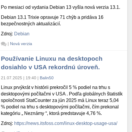
Po mesiaci od vydania Debian 13 vyšla nová verzia 13.1.
Debian 13.1 Trixie opravuje 71 chýb a pridáva 16
bezpečnostných aktualizácií.
Zdroj:
Debian
|
Nová verzia
Používanie Linuxu na desktopoch
dosiahlo v USA rekordnú úroveň.
21.07.2025 | 19:40
|
Balin50
Linux prvýkrát v histórii prekročil 5 % podiel na trhu s
desktopovými počítačmi v USA . Podľa globálnych štatistík
spoločnosti StatCounter za jún 2025 má Linux teraz 5,04
% podiel na trhu s desktopovými počítačmi, čím prekonal
kategóriu „ Neznámy “, ktorá predstavuje 4,76 %.
Zdroj:
https://news.itsfoss.com/linux-desktop-usage-usa/