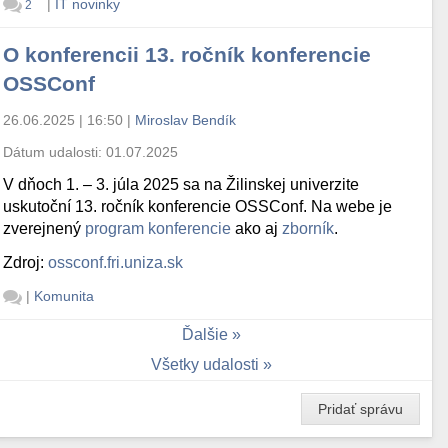
|
IT novinky
2
O konferencii 13. ročník konferencie
OSSConf
26.06.2025 | 16:50
|
Miroslav Bendík
Dátum udalosti:
01.07.2025
V dňoch 1. – 3. júla 2025 sa na Žilinskej univerzite
uskutoční 13. ročník konferencie OSSConf. Na webe je
zverejnený
program konferencie
ako aj
zborník
.
Zdroj:
ossconf.fri.uniza.sk
|
Komunita
Ďalšie
Všetky udalosti
Pridať správu