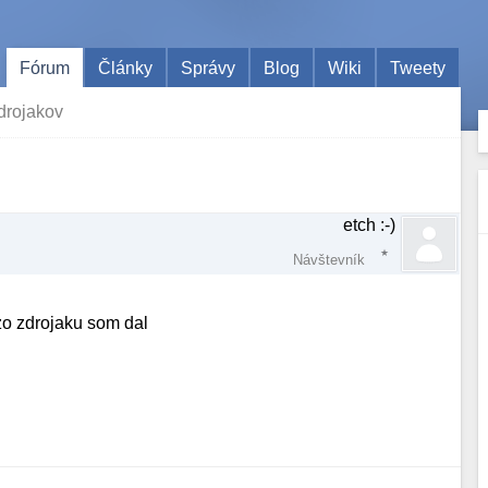
Fórum
Články
Správy
Blog
Wiki
Tweety
zdrojakov
etch :-)
Návštevník
zo zdrojaku som dal