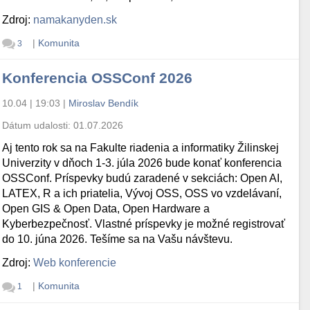
Zdroj:
namakanyden.sk
|
Komunita
3
Konferencia OSSConf 2026
10.04 | 19:03
|
Miroslav Bendík
Dátum udalosti:
01.07.2026
Aj tento rok sa na Fakulte riadenia a informatiky Žilinskej
Univerzity v dňoch 1-3. júla 2026 bude konať konferencia
OSSConf. Príspevky budú zaradené v sekciách: Open AI,
LATEX, R a ich priatelia, Vývoj OSS, OSS vo vzdelávaní,
Open GIS & Open Data, Open Hardware a
Kyberbezpečnosť. Vlastné príspevky je možné registrovať
do 10. júna 2026. Tešíme sa na Vašu návštevu.
Zdroj:
Web konferencie
|
Komunita
1