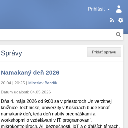
Prihlásiť
Správy
Pridať správu
Namakaný deň 2026
20.04 | 20:25
|
Miroslav Bendík
Dátum udalosti:
04.05.2026
Dňa 4. mája 2026 od 9:00 sa v priestoroch Univerzitnej
knižnice Technickej univerzity v Košiciach bude konať
namakaný deň, teda deň nabitý prednáškami a
workshopmi o vzdelávaní v IT, programovaní,
mikrokontroléroch, AI, bezpečnosti, IoT a o ďalších témach.