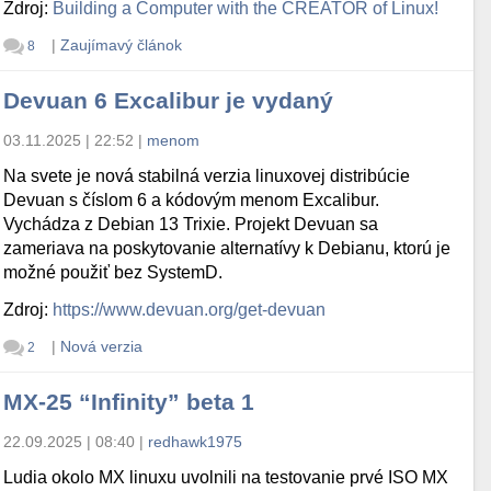
Zdroj:
Building a Computer with the CREATOR of Linux!
|
Zaujímavý článok
8
Devuan 6 Excalibur je vydaný
03.11.2025 | 22:52
|
menom
Na svete je nová stabilná verzia linuxovej distribúcie
Devuan s číslom 6 a kódovým menom Excalibur.
Vychádza z Debian 13 Trixie. Projekt Devuan sa
zameriava na poskytovanie alternatívy k Debianu, ktorú je
možné použiť bez SystemD.
Zdroj:
https://www.devuan.org/get-devuan
|
Nová verzia
2
MX-25 “Infinity” beta 1
22.09.2025 | 08:40
|
redhawk1975
Ludia okolo MX linuxu uvolnili na testovanie prvé ISO MX